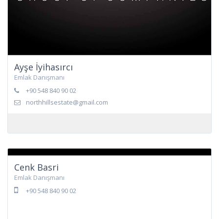
Ayşe İyihasırcı
Emlak Danışmanı
+90 548 840 90 02
northhillsestate@gmail.com
Cenk Basri
Emlak Danışmanı
+90 548 840 90 02