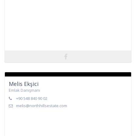
Melis Ekşici
Emlak Danışmanı
+90 548 840 90 02
melis@northhillsestate.com