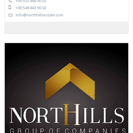
+90 533 866 90 02
+90 548 843 90 02
info@northhillsestate.com