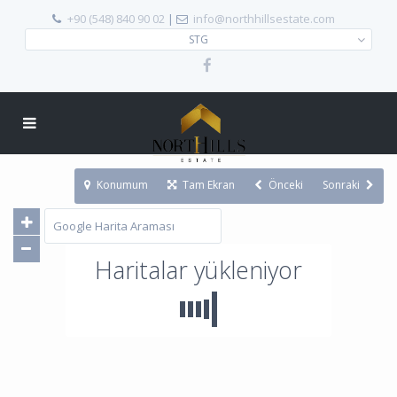
+90 (548) 840 90 02
|
info@northhillsestate.com
STG
Konumum
Tam Ekran
Önceki
Sonraki
Haritalar yükleniyor