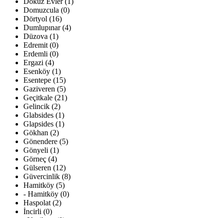
Dokuz Evler (1)
Domuzcula (0)
Dörtyol (16)
Dumlupınar (4)
Düzova (1)
Edremit (0)
Erdemli (0)
Ergazi (4)
Esenköy (1)
Esentepe (15)
Gaziveren (5)
Geçitkale (21)
Gelincik (2)
Glabsides (1)
Glapsides (1)
Gökhan (2)
Gönendere (5)
Gönyeli (1)
Görneç (4)
Gülseren (12)
Güvercinlik (8)
Hamitköy (5)
- Hamitköy (0)
Haspolat (2)
İncirli (0)