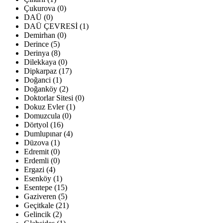
Çukurova (0)
DAÜ (0)
DAÜ ÇEVRESİ (1)
Demirhan (0)
Derince (5)
Derinya (8)
Dilekkaya (0)
Dipkarpaz (17)
Doğanci (1)
Doğanköy (2)
Doktorlar Sitesi (0)
Dokuz Evler (1)
Domuzcula (0)
Dörtyol (16)
Dumlupınar (4)
Düzova (1)
Edremit (0)
Erdemli (0)
Ergazi (4)
Esenköy (1)
Esentepe (15)
Gaziveren (5)
Geçitkale (21)
Gelincik (2)