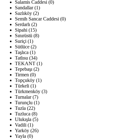
Salamis Caddesi (0)
Sandallar (1)
Sazlıköy (2)
Semih Sancar Caddesi (0)
Serdarlı (2)
Sipahi (15)
Sınırüstü (8)
Suriçi (1)
Sütlüce (2)
Taşlıca (1)
Tatlısu (34)
TEKANT (1)
Tepebaşı (2)
Tirmen (0)
Topçuköy (1)
Türkeli (1)
Türkmenköy (3)
Turnalar (7)
Turunçlu (1)
Tuzla (22)
Tuzluca (8)
Ulukışla (5)
Vadili (1)
Yarköy (26)
Yayla (0)