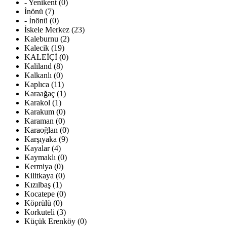
- Yenikent (0)
İnönü (7)
- İnönü (0)
İskele Merkez (23)
Kaleburnu (2)
Kalecik (19)
KALEİÇİ (0)
Kaliland (8)
Kalkanlı (0)
Kaplıca (11)
Karaağaç (1)
Karakol (1)
Karakum (0)
Karaman (0)
Karaoğlan (0)
Karşıyaka (9)
Kayalar (4)
Kaymaklı (0)
Kermiya (0)
Kilitkaya (0)
Kızılbaş (1)
Kocatepe (0)
Köprülü (0)
Korkuteli (3)
Küçük Erenköy (0)