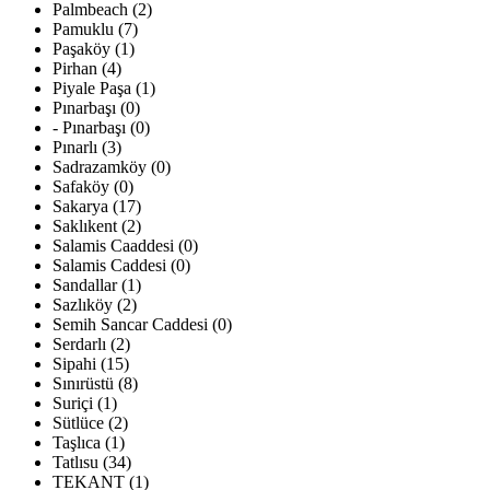
Palmbeach (2)
Pamuklu (7)
Paşaköy (1)
Pirhan (4)
Piyale Paşa (1)
Pınarbaşı (0)
- Pınarbaşı (0)
Pınarlı (3)
Sadrazamköy (0)
Safaköy (0)
Sakarya (17)
Saklıkent (2)
Salamis Caaddesi (0)
Salamis Caddesi (0)
Sandallar (1)
Sazlıköy (2)
Semih Sancar Caddesi (0)
Serdarlı (2)
Sipahi (15)
Sınırüstü (8)
Suriçi (1)
Sütlüce (2)
Taşlıca (1)
Tatlısu (34)
TEKANT (1)