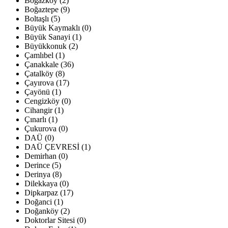
Boğazköy (2)
Boğaztepe (9)
Boltaşlı (5)
Büyük Kaymaklı (0)
Büyük Sanayi (1)
Büyükkonuk (2)
Çamlıbel (1)
Çanakkale (36)
Çatalköy (8)
Çayırova (17)
Çayönü (1)
Cengizköy (0)
Cihangir (1)
Çınarlı (1)
Çukurova (0)
DAÜ (0)
DAÜ ÇEVRESİ (1)
Demirhan (0)
Derince (5)
Derinya (8)
Dilekkaya (0)
Dipkarpaz (17)
Doğanci (1)
Doğanköy (2)
Doktorlar Sitesi (0)