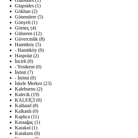
Glabsides (1)
Glapsides (1)
Gökhan (2)
Gönendere (5)
Gönyeli (1)
Görneç (4)
Gülseren (12)
Güvercinlik (8)
Hamitköy (5)
- Hamitköy (0)
Haspolat (2)
İncirli (0)
- Yenikent (0)
İnönü (7)
- İnönü (0)
İskele Merkez (23)
Kaleburnu (2)
Kalecik (19)
KALEİÇİ (0)
Kaliland (8)
Kalkanlı (0)
Kaplıca (11)
Karaağaç (1)
Karakol (1)
Karakum (0)