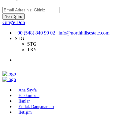
Yeni Şifre
Giriş'e Dön
+90 (548) 840 90 02
|
info@northhillsestate.com
STG
STG
TRY
Ana Sayfa
Hakkımızda
İlanlar
Emlak Danışmanları
İletişim