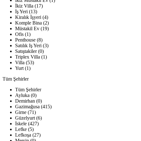
İkiz Müstakil Ev (1)
İkiz Villa (17)
İş Yeri (13)
Kiralık İşyeri (4)
Komple Bina (2)
Müstakil Ev (19)
Ofis (1)
Penthouse (8)
Satılık Iş Yeri (3)
Satıştakiler (0)
Triplex Villa (1)
Villa (53)
Yurt (1)
Tüm Şehirler
Tüm Şehirler
Ayluka (0)
Demirhan (0)
Gazimağusa (415)
Girne (71)
Güzelyurt (6)
İskele (427)
Lefke (5)
Lefkoşa (27)
Mersin (0)