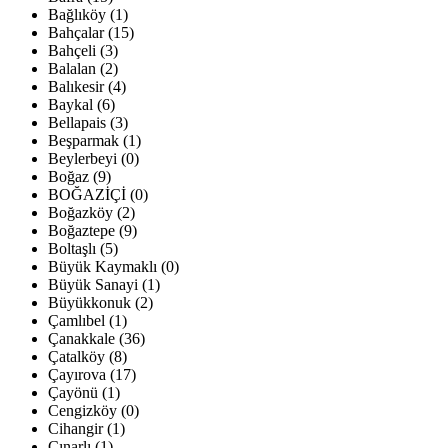
Bağlıköy (1)
Bahçalar (15)
Bahçeli (3)
Balalan (2)
Balıkesir (4)
Baykal (6)
Bellapais (3)
Beşparmak (1)
Beylerbeyi (0)
Boğaz (9)
BOĞAZİÇİ (0)
Boğazköy (2)
Boğaztepe (9)
Boltaşlı (5)
Büyük Kaymaklı (0)
Büyük Sanayi (1)
Büyükkonuk (2)
Çamlıbel (1)
Çanakkale (36)
Çatalköy (8)
Çayırova (17)
Çayönü (1)
Cengizköy (0)
Cihangir (1)
Çınarlı (1)