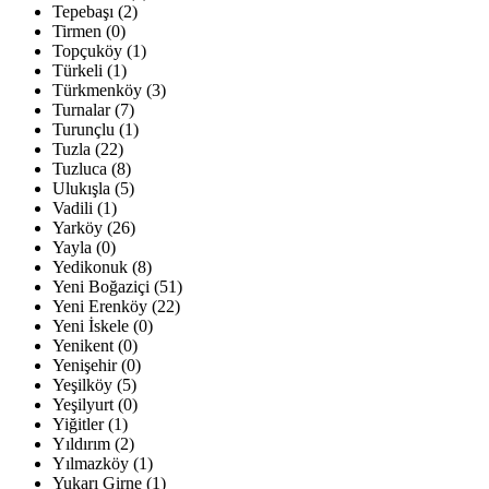
Tepebaşı (2)
Tirmen (0)
Topçuköy (1)
Türkeli (1)
Türkmenköy (3)
Turnalar (7)
Turunçlu (1)
Tuzla (22)
Tuzluca (8)
Ulukışla (5)
Vadili (1)
Yarköy (26)
Yayla (0)
Yedikonuk (8)
Yeni Boğaziçi (51)
Yeni Erenköy (22)
Yeni İskele (0)
Yenikent (0)
Yenişehir (0)
Yeşilköy (5)
Yeşilyurt (0)
Yiğitler (1)
Yıldırım (2)
Yılmazköy (1)
Yukarı Girne (1)