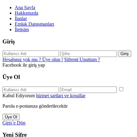
Ana Sayfa
Hakkımızda
İlanlar
Emlak Danışmanları
İletişim
Giriş
Giriş
Hesabınız yok mu ? Üye olun !
Şifremi Unuttum ?
Facebook ile giriş yap
Üye Ol
Kabul Ediyorum
hizmet şartları ve koşullar
Parola e-postanıza gönderilecektir
Üye Ol
Giriş`e Dön
Yeni Şifre