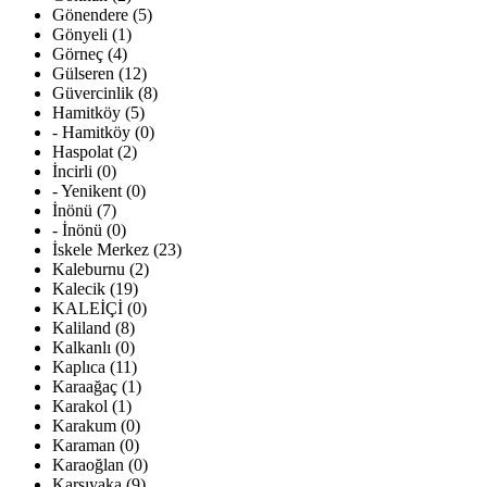
Gönendere (5)
Gönyeli (1)
Görneç (4)
Gülseren (12)
Güvercinlik (8)
Hamitköy (5)
- Hamitköy (0)
Haspolat (2)
İncirli (0)
- Yenikent (0)
İnönü (7)
- İnönü (0)
İskele Merkez (23)
Kaleburnu (2)
Kalecik (19)
KALEİÇİ (0)
Kaliland (8)
Kalkanlı (0)
Kaplıca (11)
Karaağaç (1)
Karakol (1)
Karakum (0)
Karaman (0)
Karaoğlan (0)
Karşıyaka (9)