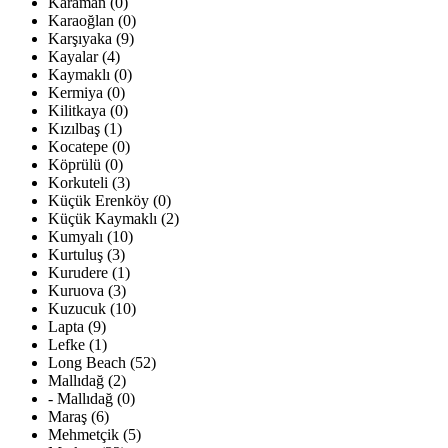
Karaman (0)
Karaoğlan (0)
Karşıyaka (9)
Kayalar (4)
Kaymaklı (0)
Kermiya (0)
Kilitkaya (0)
Kızılbaş (1)
Kocatepe (0)
Köprülü (0)
Korkuteli (3)
Küçük Erenköy (0)
Küçük Kaymaklı (2)
Kumyalı (10)
Kurtuluş (3)
Kurudere (1)
Kuruova (3)
Kuzucuk (10)
Lapta (9)
Lefke (1)
Long Beach (52)
Mallıdağ (2)
- Mallıdağ (0)
Maraş (6)
Mehmetçik (5)