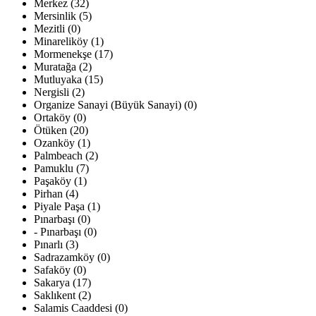
Merkez (32)
Mersinlik (5)
Mezitli (0)
Minareliköy (1)
Mormenekşe (17)
Muratağa (2)
Mutluyaka (15)
Nergisli (2)
Organize Sanayi (Büyük Sanayi) (0)
Ortaköy (0)
Ötüken (20)
Ozanköy (1)
Palmbeach (2)
Pamuklu (7)
Paşaköy (1)
Pirhan (4)
Piyale Paşa (1)
Pınarbaşı (0)
- Pınarbaşı (0)
Pınarlı (3)
Sadrazamköy (0)
Safaköy (0)
Sakarya (17)
Saklıkent (2)
Salamis Caaddesi (0)