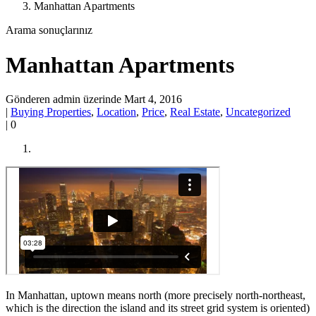
Manhattan Apartments
Arama sonuçlarınız
Manhattan Apartments
Gönderen admin üzerinde Mart 4, 2016
|
Buying Properties
,
Location
,
Price
,
Real Estate
,
Uncategorized
|
0
In Manhattan, uptown means north (more precisely north-northeast,
which is the direction the island and its street grid system is oriented)