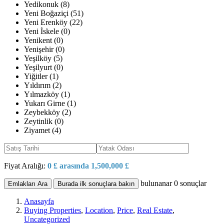
Yedikonuk (8)
Yeni Boğaziçi (51)
Yeni Erenköy (22)
Yeni İskele (0)
Yenikent (0)
Yenişehir (0)
Yeşilköy (5)
Yeşilyurt (0)
Yiğitler (1)
Yıldırım (2)
Yılmazköy (1)
Yukarı Girne (1)
Zeybekköy (2)
Zeytinlik (0)
Ziyamet (4)
Fiyat Aralığı:
0 £ arasında 1,500,000 £
bulunanar
0
sonuçlar
Emlakları Ara
Burada ilk sonuçlara bakın
Anasayfa
Buying Properties
,
Location
,
Price
,
Real Estate
,
Uncategorized