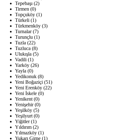
Tepebaşı (2)
Tirmen (0)
Topçuköy (1)
Türkeli (1)
Türkmenköy (3)
Turnalar (7)
Turunçlu (1)
Tuzla (22)
Tuzluca (8)
Ulukışla (5)
Vadili (1)
Yarköy (26)
Yayla (0)
Yedikonuk (8)
Yeni Boğaziçi (51)
Yeni Erenköy (22)
Yeni İskele (0)
Yenikent (0)
Yenişehir (0)
Yeşilköy (5)
Yeşilyurt (0)
Yiğitler (1)
Yıldırım (2)
Yılmazköy (1)
Yukarı Girne (1)