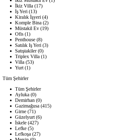
İkiz Müstakil Ev (1)
İkiz Villa (17)
İş Yeri (13)
Kiralık İşyeri (4)
Komple Bina (2)
Müstakil Ev (19)
Ofis (1)
Penthouse (8)
Satılık Iş Yeri (3)
Satıştakiler (0)
Triplex Villa (1)
Villa (53)
Yurt (1)
Tüm Şehirler
Tüm Şehirler
Ayluka (0)
Demirhan (0)
Gazimağusa (415)
Girne (71)
Güzelyurt (6)
İskele (427)
Lefke (5)
Lefkoşa (27)
Mersin (0)