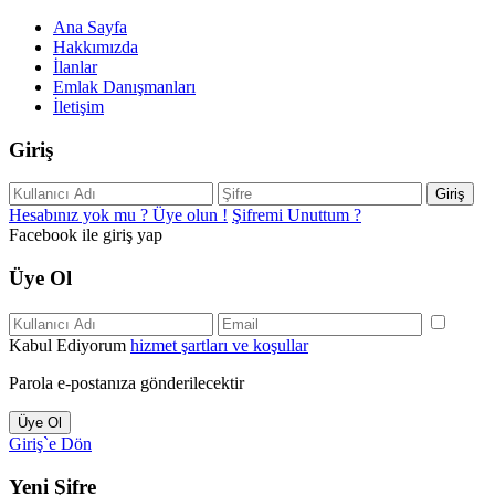
Ana Sayfa
Hakkımızda
İlanlar
Emlak Danışmanları
İletişim
Giriş
Giriş
Hesabınız yok mu ? Üye olun !
Şifremi Unuttum ?
Facebook ile giriş yap
Üye Ol
Kabul Ediyorum
hizmet şartları ve koşullar
Parola e-postanıza gönderilecektir
Üye Ol
Giriş`e Dön
Yeni Şifre