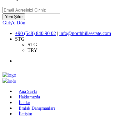
Yeni Şifre
Giriş'e Dön
+90 (548) 840 90 02
|
info@northhillsestate.com
STG
STG
TRY
Ana Sayfa
Hakkımızda
İlanlar
Emlak Danışmanları
İletişim