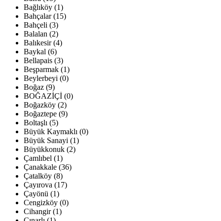
Bağlıköy (1)
Bahçalar (15)
Bahçeli (3)
Balalan (2)
Balıkesir (4)
Baykal (6)
Bellapais (3)
Beşparmak (1)
Beylerbeyi (0)
Boğaz (9)
BOĞAZİÇİ (0)
Boğazköy (2)
Boğaztepe (9)
Boltaşlı (5)
Büyük Kaymaklı (0)
Büyük Sanayi (1)
Büyükkonuk (2)
Çamlıbel (1)
Çanakkale (36)
Çatalköy (8)
Çayırova (17)
Çayönü (1)
Cengizköy (0)
Cihangir (1)
Çınarlı (1)