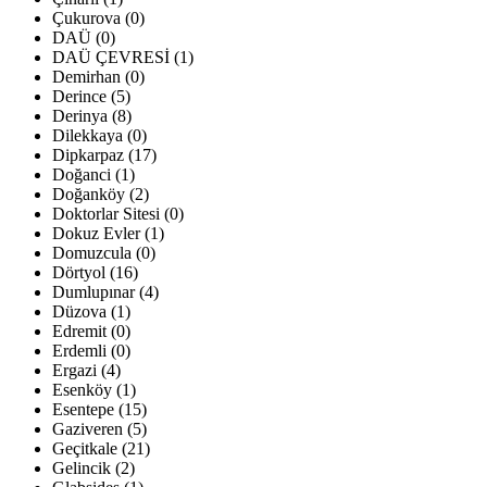
Çukurova (0)
DAÜ (0)
DAÜ ÇEVRESİ (1)
Demirhan (0)
Derince (5)
Derinya (8)
Dilekkaya (0)
Dipkarpaz (17)
Doğanci (1)
Doğanköy (2)
Doktorlar Sitesi (0)
Dokuz Evler (1)
Domuzcula (0)
Dörtyol (16)
Dumlupınar (4)
Düzova (1)
Edremit (0)
Erdemli (0)
Ergazi (4)
Esenköy (1)
Esentepe (15)
Gaziveren (5)
Geçitkale (21)
Gelincik (2)