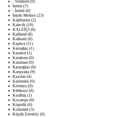
- Yenikent (0)
İnönü (7)
- İnönü (0)
İskele Merkez (23)
Kaleburnu (2)
Kalecik (19)
KALEİÇİ (0)
Kaliland (8)
Kalkanlı (0)
Kaplıca (11)
Karaağaç (1)
Karakol (1)
Karakum (0)
Karaman (0)
Karaoğlan (0)
Karşıyaka (9)
Kayalar (4)
Kaymaklı (0)
Kermiya (0)
Kilitkaya (0)
Kızılbaş (1)
Kocatepe (0)
Köprülü (0)
Korkuteli (3)
Küçük Erenköy (0)