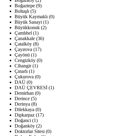
Boğazköy (2)
Boğaztepe (9)
Boltaşlı (5)
Büyük Kaymaklı (0)
Büyük Sanayi (1)
Büyükkonuk (2)
Çamlıbel (1)
Çanakkale (36)
Çatalköy (8)
Çayırova (17)
Çayönü (1)
Cengizköy (0)
Cihangir (1)
Çınarlı (1)
Çukurova (0)
DAÜ (0)
DAÜ ÇEVRESİ (1)
Demirhan (0)
Derince (5)
Derinya (8)
Dilekkaya (0)
Dipkarpaz (17)
Doğanci (1)
Doğanköy (2)
Doktorlar Sitesi (0)