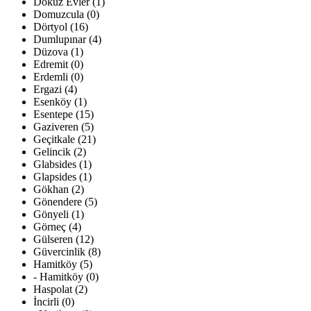
Dokuz Evler (1)
Domuzcula (0)
Dörtyol (16)
Dumlupınar (4)
Düzova (1)
Edremit (0)
Erdemli (0)
Ergazi (4)
Esenköy (1)
Esentepe (15)
Gaziveren (5)
Geçitkale (21)
Gelincik (2)
Glabsides (1)
Glapsides (1)
Gökhan (2)
Gönendere (5)
Gönyeli (1)
Görneç (4)
Gülseren (12)
Güvercinlik (8)
Hamitköy (5)
- Hamitköy (0)
Haspolat (2)
İncirli (0)