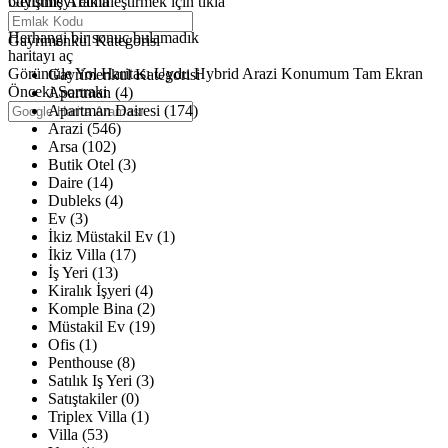
büyütmeyi etkinleştirmek için tıkla
Gelişmiş Arama
Haritalar yükleniyor
Herhangi bir sonuç bulamadık
Gayrimenkul Kategorisi
haritayı aç
Görüntüle
Yol Haritası
Uydu
Hybrid
Arazi
Konumum
Tam Ekran
Gayrimenkul Kategorisi
Önceki
Sonraki
Apartman (4)
Apartman Dairesi (174)
Arazi (546)
Arsa (102)
Butik Otel (3)
Daire (14)
Dubleks (4)
Ev (3)
İkiz Müstakil Ev (1)
İkiz Villa (17)
İş Yeri (13)
Kiralık İşyeri (4)
Komple Bina (2)
Müstakil Ev (19)
Ofis (1)
Penthouse (8)
Satılık Iş Yeri (3)
Satıştakiler (0)
Triplex Villa (1)
Villa (53)