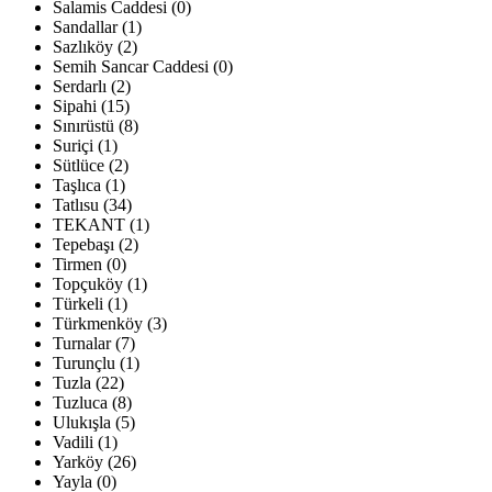
Salamis Caddesi (0)
Sandallar (1)
Sazlıköy (2)
Semih Sancar Caddesi (0)
Serdarlı (2)
Sipahi (15)
Sınırüstü (8)
Suriçi (1)
Sütlüce (2)
Taşlıca (1)
Tatlısu (34)
TEKANT (1)
Tepebaşı (2)
Tirmen (0)
Topçuköy (1)
Türkeli (1)
Türkmenköy (3)
Turnalar (7)
Turunçlu (1)
Tuzla (22)
Tuzluca (8)
Ulukışla (5)
Vadili (1)
Yarköy (26)
Yayla (0)