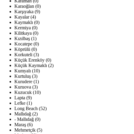
Karaman (0)
Karaoğlan (0)
Karşıyaka (9)
Kayalar (4)
Kaymaklı (0)
Kermiya (0)
Kilitkaya (0)
Kızılbaş (1)
Kocatepe (0)
Köprülü (0)
Korkuteli (3)
Küçük Erenköy (0)
Küçük Kaymaklı (2)
Kumyalı (10)
Kurtuluş (3)
Kurudere (1)
Kuruova (3)
Kuzucuk (10)
Lapta (9)
Lefke (1)
Long Beach (52)
Mallıdağ (2)
- Mallıdağ (0)
Maraş (6)
Mehmetçik (5)