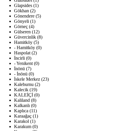
Glabsides (1)
Glapsides (1)
Gökhan (2)
Gönendere (5)
Gönyeli (1)
Görneç (4)
Gülseren (12)
Güvercinlik (8)
Hamitköy (5)
- Hamitköy (0)
Haspolat (2)
İncirli (0)
- Yenikent (0)
İnönü (7)
- İnönü (0)
İskele Merkez (23)
Kaleburnu (2)
Kalecik (19)
KALEİÇİ (0)
Kaliland (8)
Kalkanlı (0)
Kaplıca (11)
Karaağaç (1)
Karakol (1)
Karakum (0)