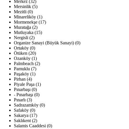
Merkez (32)
Mersinlik (5)
Mezitli (0)
Minareliköy (1)
Mormenekşe (17)
Muratağa (2)
Mutluyaka (15)
Nergisli (2)
Organize Sanayi (Büyük Sanayi) (0)
Ortaköy (0)
Ötüken (20)
Ozanköy (1)
Palmbeach (2)
Pamuklu (7)
Paşaköy (1)
Pirhan (4)
Piyale Paşa (1)
Pınarbaşı (0)
- Pınarbaşı (0)
Pınarlı (3)
Sadrazamköy (0)
Safaköy (0)
Sakarya (17)
Saklıkent (2)
Salamis Caaddesi (0)