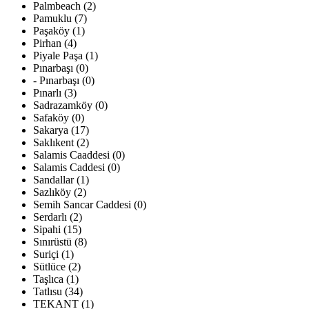
Palmbeach (2)
Pamuklu (7)
Paşaköy (1)
Pirhan (4)
Piyale Paşa (1)
Pınarbaşı (0)
- Pınarbaşı (0)
Pınarlı (3)
Sadrazamköy (0)
Safaköy (0)
Sakarya (17)
Saklıkent (2)
Salamis Caaddesi (0)
Salamis Caddesi (0)
Sandallar (1)
Sazlıköy (2)
Semih Sancar Caddesi (0)
Serdarlı (2)
Sipahi (15)
Sınırüstü (8)
Suriçi (1)
Sütlüce (2)
Taşlıca (1)
Tatlısu (34)
TEKANT (1)