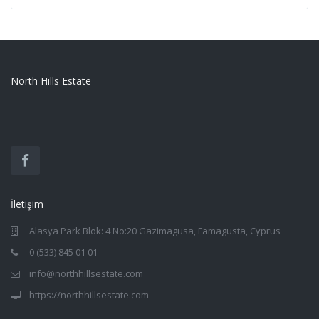
North Hills Estate
İletişim
Alasya Park Blok: 4 No:20 Gazimagusa, Famagusta, Cyprus
0 (533) 845 01 01
info@northhillsestate.com
https://northhillsestate.com