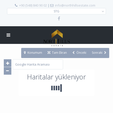
+90 (548) 840 90 02
|
info@northhillsestate.com
STG
Konumum
Tam Ekran
Önceki
Sonraki
Haritalar yükleniyor