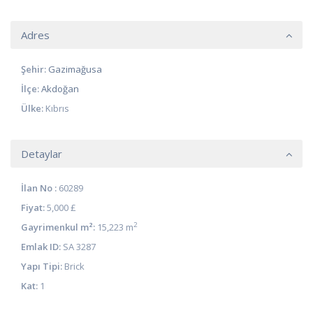
Adres
Şehir:
Gazimağusa
İlçe:
Akdoğan
Ülke:
Kıbrıs
Detaylar
İlan No :
60289
Fiyat:
5,000 £
2
Gayrimenkul m²:
15,223 m
Emlak ID:
SA 3287
Yapı Tipi:
Brick
Kat:
1