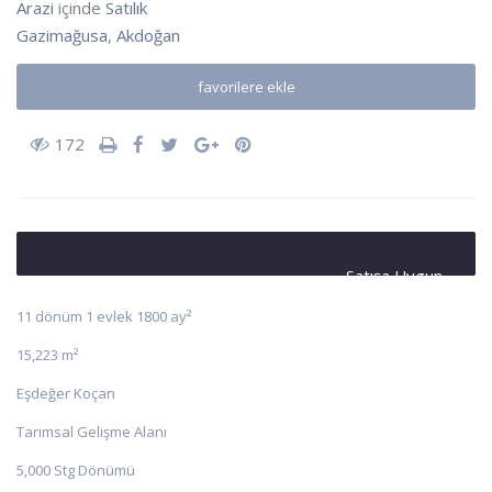
Arazi
içinde
Satılık
Gazimağusa
,
Akdoğan
favorilere ekle
172
Satışa Uygun
11 dönüm 1 evlek 1800 ay²
15,223 m²
Eşdeğer Koçan
Tarımsal Gelişme Alanı
5,000 Stg Dönümü