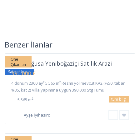
Yeni
Boğaziçi
,
Benzer İlanlar
Gazimağusa
Öne
Gazimağusa Yeniboğaziçi Satılık Arazi
Çıkarılan
Satışa Uygun
390,000 £
4 dönüm 2300 ay² 5,565 m² Resmi yol mevcut KA2 (%50, taban
%35, kat 2) Villa yapımına uygun 390,000 Stg Tümü
tüm bilgi
2
5,565 m
Ayşe İyihasırcı
Çınarlı
,
Gazimağusa
Öne