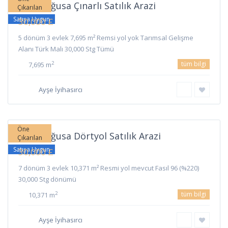
Gazimağusa Çınarlı Satılık Arazi
Çıkarılan
Satışa Uygun
30,000 £
5 dönüm 3 evlek 7,695 m² Remsi yol yok Tarımsal Gelişme
Alanı Türk Malı 30,000 Stg Tümü
tüm bilgi
2
7,695 m
Ayşe İyihasırcı
Dörtyol
,
Gazimağusa
Öne
Gazimağusa Dörtyol Satılık Arazi
Çıkarılan
Satışa Uygun
30,000 £
7 dönüm 3 evlek 10,371 m² Resmi yol mevcut Fasıl 96 (%220)
30,000 Stg dönümü
tüm bilgi
2
10,371 m
Ayşe İyihasırcı