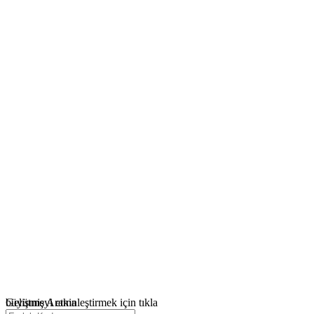
büyütmeyi etkinleştirmek için tıkla
Gelişmiş Arama