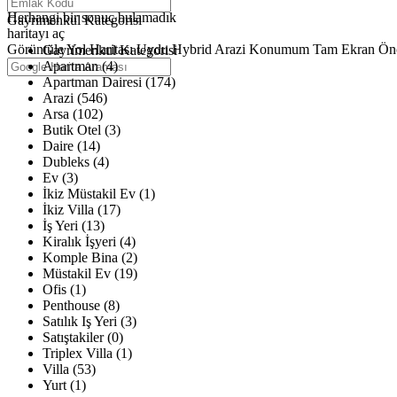
Haritalar yükleniyor
Herhangi bir sonuç bulamadık
Gayrimenkul Kategorisi
haritayı aç
Görüntüle
Yol Haritası
Uydu
Hybrid
Arazi
Konumum
Tam Ekran
Ön
Gayrimenkul Kategorisi
Apartman (4)
Apartman Dairesi (174)
Arazi (546)
Arsa (102)
Butik Otel (3)
Daire (14)
Dubleks (4)
Ev (3)
İkiz Müstakil Ev (1)
İkiz Villa (17)
İş Yeri (13)
Kiralık İşyeri (4)
Komple Bina (2)
Müstakil Ev (19)
Ofis (1)
Penthouse (8)
Satılık Iş Yeri (3)
Satıştakiler (0)
Triplex Villa (1)
Villa (53)
Yurt (1)