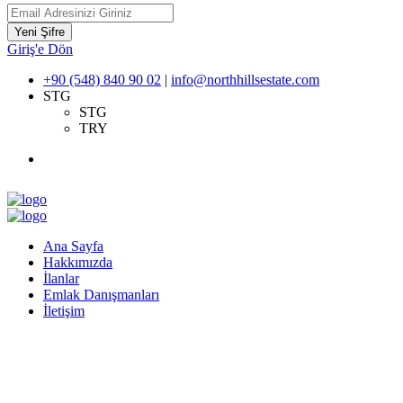
Yeni Şifre
Giriş'e Dön
+90 (548) 840 90 02
|
info@northhillsestate.com
STG
STG
TRY
Ana Sayfa
Hakkımızda
İlanlar
Emlak Danışmanları
İletişim