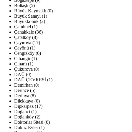
Boğaztepe (9)
Boltaşlı (5)
Büyük Kaymaklı (0)
Büyük Sanayi (1)
Büyükkonuk (2)
Çamlıbel (1)
Çanakkale (36)
Çatalköy (8)
Çayırova (17)
Çayönü (1)
Cengizköy (0)
Cihangir (1)
Çınarlı (1)
Çukurova (0)
DAÜ (0)
DAÜ ÇEVRESİ (1)
Demirhan (0)
Derince (5)
Derinya (8)
Dilekkaya (0)
Dipkarpaz (17)
Doğanci (1)
Doğanköy (2)
Doktorlar Sitesi (0)
Dokuz Evler (1)