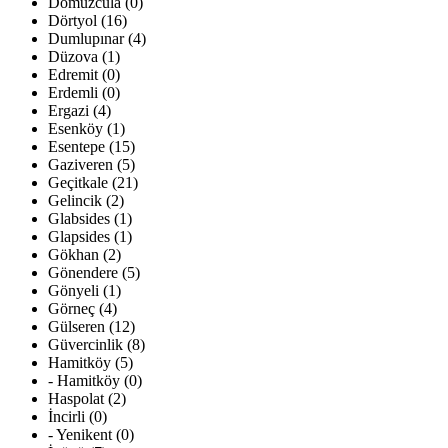
Domuzcula (0)
Dörtyol (16)
Dumlupınar (4)
Düzova (1)
Edremit (0)
Erdemli (0)
Ergazi (4)
Esenköy (1)
Esentepe (15)
Gaziveren (5)
Geçitkale (21)
Gelincik (2)
Glabsides (1)
Glapsides (1)
Gökhan (2)
Gönendere (5)
Gönyeli (1)
Görneç (4)
Gülseren (12)
Güvercinlik (8)
Hamitköy (5)
- Hamitköy (0)
Haspolat (2)
İncirli (0)
- Yenikent (0)