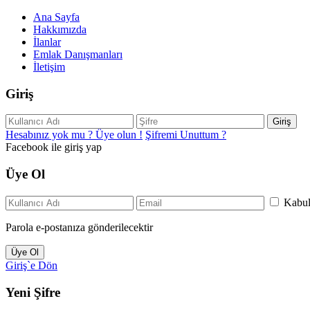
Ana Sayfa
Hakkımızda
İlanlar
Emlak Danışmanları
İletişim
Giriş
Giriş
Hesabınız yok mu ? Üye olun !
Şifremi Unuttum ?
Facebook ile giriş yap
Üye Ol
Kabu
Parola e-postanıza gönderilecektir
Üye Ol
Giriş`e Dön
Yeni Şifre