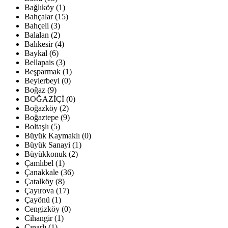
Bağlıköy (1)
Bahçalar (15)
Bahçeli (3)
Balalan (2)
Balıkesir (4)
Baykal (6)
Bellapais (3)
Beşparmak (1)
Beylerbeyi (0)
Boğaz (9)
BOĞAZİÇİ (0)
Boğazköy (2)
Boğaztepe (9)
Boltaşlı (5)
Büyük Kaymaklı (0)
Büyük Sanayi (1)
Büyükkonuk (2)
Çamlıbel (1)
Çanakkale (36)
Çatalköy (8)
Çayırova (17)
Çayönü (1)
Cengizköy (0)
Cihangir (1)
Çınarlı (1)