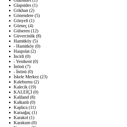
Glabsides (1)
Glapsides (1)
Gökhan (2)
Gönendere (5)
Gönyeli (1)
Görneç (4)
Gülseren (12)
Güvercinlik (8)
Hamitköy (5)
- Hamitköy (0)
Haspolat (2)
İncirli (0)
- Yenikent (0)
İnönü (7)
- İnönü (0)
İskele Merkez (23)
Kaleburnu (2)
Kalecik (19)
KALEİÇİ (0)
Kaliland (8)
Kalkanlı (0)
Kaplıca (11)
Karaağaç (1)
Karakol (1)
Karakum (0)