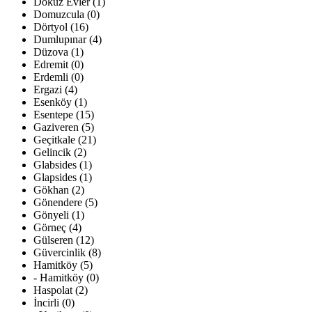
Dokuz Evler (1)
Domuzcula (0)
Dörtyol (16)
Dumlupınar (4)
Düzova (1)
Edremit (0)
Erdemli (0)
Ergazi (4)
Esenköy (1)
Esentepe (15)
Gaziveren (5)
Geçitkale (21)
Gelincik (2)
Glabsides (1)
Glapsides (1)
Gökhan (2)
Gönendere (5)
Gönyeli (1)
Görneç (4)
Gülseren (12)
Güvercinlik (8)
Hamitköy (5)
- Hamitköy (0)
Haspolat (2)
İncirli (0)