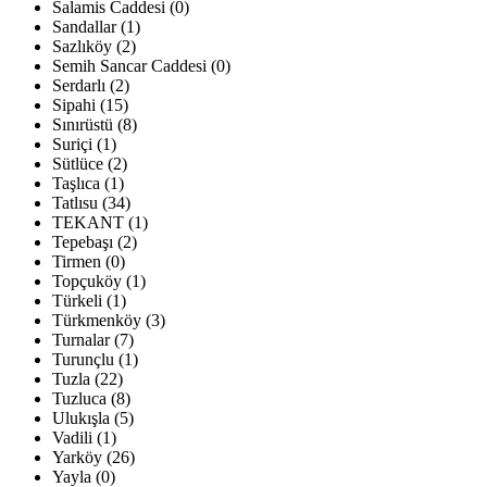
Salamis Caddesi (0)
Sandallar (1)
Sazlıköy (2)
Semih Sancar Caddesi (0)
Serdarlı (2)
Sipahi (15)
Sınırüstü (8)
Suriçi (1)
Sütlüce (2)
Taşlıca (1)
Tatlısu (34)
TEKANT (1)
Tepebaşı (2)
Tirmen (0)
Topçuköy (1)
Türkeli (1)
Türkmenköy (3)
Turnalar (7)
Turunçlu (1)
Tuzla (22)
Tuzluca (8)
Ulukışla (5)
Vadili (1)
Yarköy (26)
Yayla (0)