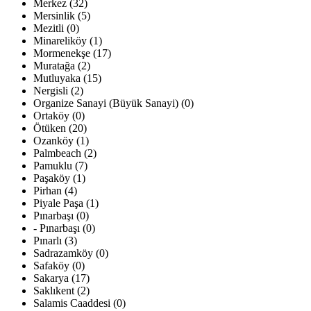
Merkez (32)
Mersinlik (5)
Mezitli (0)
Minareliköy (1)
Mormenekşe (17)
Muratağa (2)
Mutluyaka (15)
Nergisli (2)
Organize Sanayi (Büyük Sanayi) (0)
Ortaköy (0)
Ötüken (20)
Ozanköy (1)
Palmbeach (2)
Pamuklu (7)
Paşaköy (1)
Pirhan (4)
Piyale Paşa (1)
Pınarbaşı (0)
- Pınarbaşı (0)
Pınarlı (3)
Sadrazamköy (0)
Safaköy (0)
Sakarya (17)
Saklıkent (2)
Salamis Caaddesi (0)