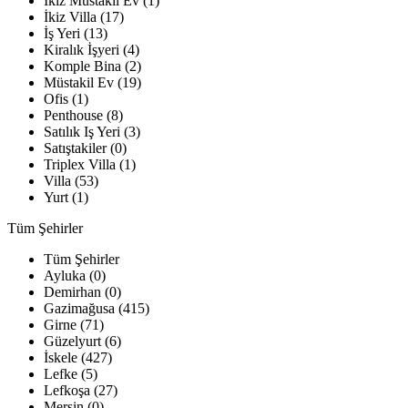
İkiz Müstakil Ev (1)
İkiz Villa (17)
İş Yeri (13)
Kiralık İşyeri (4)
Komple Bina (2)
Müstakil Ev (19)
Ofis (1)
Penthouse (8)
Satılık Iş Yeri (3)
Satıştakiler (0)
Triplex Villa (1)
Villa (53)
Yurt (1)
Tüm Şehirler
Tüm Şehirler
Ayluka (0)
Demirhan (0)
Gazimağusa (415)
Girne (71)
Güzelyurt (6)
İskele (427)
Lefke (5)
Lefkoşa (27)
Mersin (0)