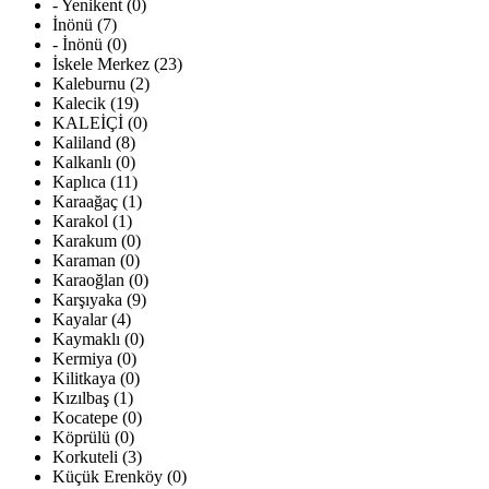
- Yenikent (0)
İnönü (7)
- İnönü (0)
İskele Merkez (23)
Kaleburnu (2)
Kalecik (19)
KALEİÇİ (0)
Kaliland (8)
Kalkanlı (0)
Kaplıca (11)
Karaağaç (1)
Karakol (1)
Karakum (0)
Karaman (0)
Karaoğlan (0)
Karşıyaka (9)
Kayalar (4)
Kaymaklı (0)
Kermiya (0)
Kilitkaya (0)
Kızılbaş (1)
Kocatepe (0)
Köprülü (0)
Korkuteli (3)
Küçük Erenköy (0)