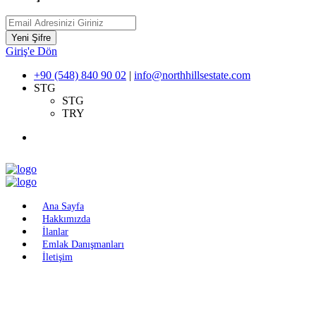
Yeni Şifre
Giriş'e Dön
+90 (548) 840 90 02
|
info@northhillsestate.com
STG
STG
TRY
Ana Sayfa
Hakkımızda
İlanlar
Emlak Danışmanları
İletişim