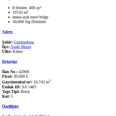
8 dönüm 400 ay²
10743 m²
imara açık mavi bölge
30,000 Stg Dönümü
Adres
Şehir:
Gazimağusa
İlçe:
Aşağı Maraş
Ülke:
Kıbrıs
Detaylar
İlan No :
42068
Fiyat:
30,000 £
2
Gayrimenkul m²:
10,743 m
Emlak ID:
SA 1485
Yapı Tipi:
Brick
Kat:
1
Özellikler