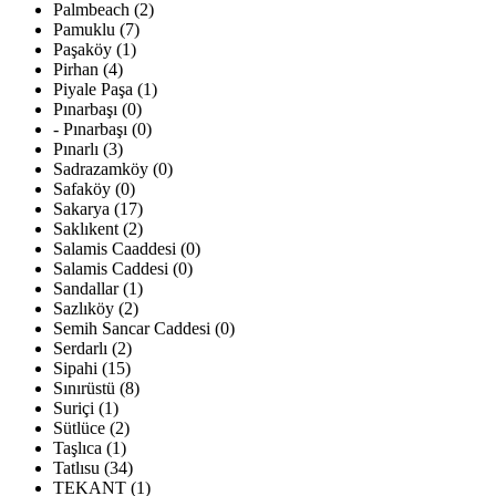
Palmbeach (2)
Pamuklu (7)
Paşaköy (1)
Pirhan (4)
Piyale Paşa (1)
Pınarbaşı (0)
- Pınarbaşı (0)
Pınarlı (3)
Sadrazamköy (0)
Safaköy (0)
Sakarya (17)
Saklıkent (2)
Salamis Caaddesi (0)
Salamis Caddesi (0)
Sandallar (1)
Sazlıköy (2)
Semih Sancar Caddesi (0)
Serdarlı (2)
Sipahi (15)
Sınırüstü (8)
Suriçi (1)
Sütlüce (2)
Taşlıca (1)
Tatlısu (34)
TEKANT (1)