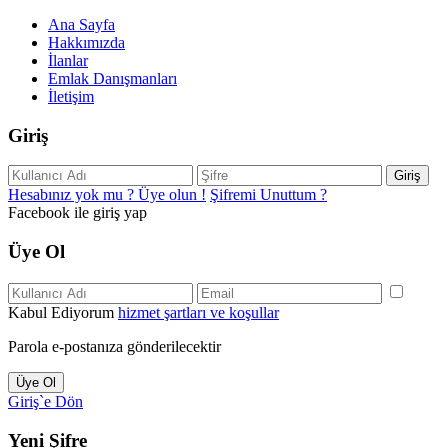
Ana Sayfa
Hakkımızda
İlanlar
Emlak Danışmanları
İletişim
Giriş
Giriş
Hesabınız yok mu ? Üye olun !
Şifremi Unuttum ?
Facebook ile giriş yap
Üye Ol
Kabul Ediyorum
hizmet şartları ve koşullar
Parola e-postanıza gönderilecektir
Üye Ol
Giriş`e Dön
Yeni Şifre