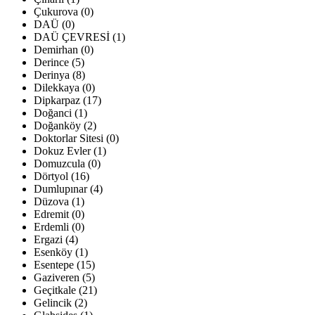
Çukurova (0)
DAÜ (0)
DAÜ ÇEVRESİ (1)
Demirhan (0)
Derince (5)
Derinya (8)
Dilekkaya (0)
Dipkarpaz (17)
Doğanci (1)
Doğanköy (2)
Doktorlar Sitesi (0)
Dokuz Evler (1)
Domuzcula (0)
Dörtyol (16)
Dumlupınar (4)
Düzova (1)
Edremit (0)
Erdemli (0)
Ergazi (4)
Esenköy (1)
Esentepe (15)
Gaziveren (5)
Geçitkale (21)
Gelincik (2)