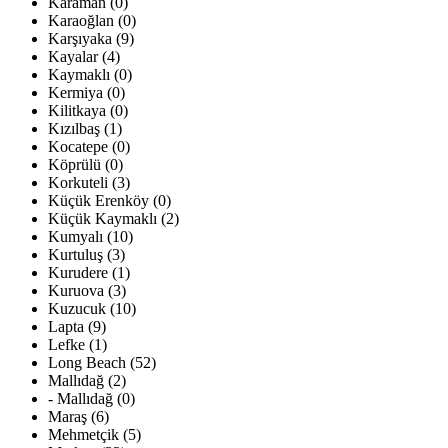
Karaman (0)
Karaoğlan (0)
Karşıyaka (9)
Kayalar (4)
Kaymaklı (0)
Kermiya (0)
Kilitkaya (0)
Kızılbaş (1)
Kocatepe (0)
Köprülü (0)
Korkuteli (3)
Küçük Erenköy (0)
Küçük Kaymaklı (2)
Kumyalı (10)
Kurtuluş (3)
Kurudere (1)
Kuruova (3)
Kuzucuk (10)
Lapta (9)
Lefke (1)
Long Beach (52)
Mallıdağ (2)
- Mallıdağ (0)
Maraş (6)
Mehmetçik (5)