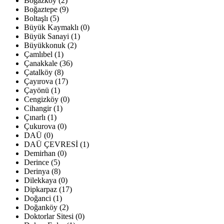
Boğazköy (2)
Boğaztepe (9)
Boltaşlı (5)
Büyük Kaymaklı (0)
Büyük Sanayi (1)
Büyükkonuk (2)
Çamlıbel (1)
Çanakkale (36)
Çatalköy (8)
Çayırova (17)
Çayönü (1)
Cengizköy (0)
Cihangir (1)
Çınarlı (1)
Çukurova (0)
DAÜ (0)
DAÜ ÇEVRESİ (1)
Demirhan (0)
Derince (5)
Derinya (8)
Dilekkaya (0)
Dipkarpaz (17)
Doğanci (1)
Doğanköy (2)
Doktorlar Sitesi (0)