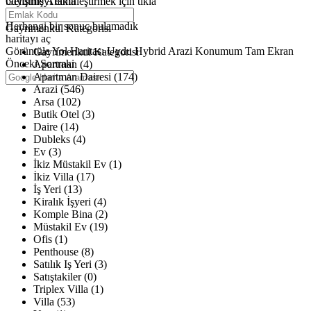
büyütmeyi etkinleştirmek için tıkla
Gelişmiş Arama
Haritalar yükleniyor
Herhangi bir sonuç bulamadık
Gayrimenkul Kategorisi
haritayı aç
Görüntüle
Yol Haritası
Uydu
Hybrid
Arazi
Konumum
Tam Ekran
Gayrimenkul Kategorisi
Önceki
Sonraki
Apartman (4)
Apartman Dairesi (174)
Arazi (546)
Arsa (102)
Butik Otel (3)
Daire (14)
Dubleks (4)
Ev (3)
İkiz Müstakil Ev (1)
İkiz Villa (17)
İş Yeri (13)
Kiralık İşyeri (4)
Komple Bina (2)
Müstakil Ev (19)
Ofis (1)
Penthouse (8)
Satılık Iş Yeri (3)
Satıştakiler (0)
Triplex Villa (1)
Villa (53)