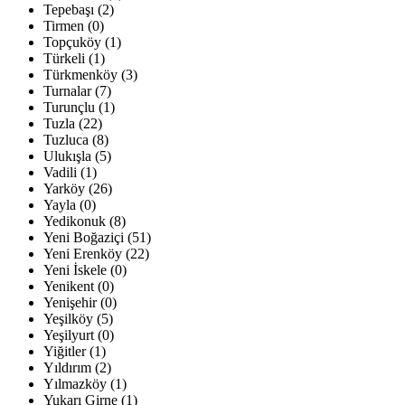
Tepebaşı (2)
Tirmen (0)
Topçuköy (1)
Türkeli (1)
Türkmenköy (3)
Turnalar (7)
Turunçlu (1)
Tuzla (22)
Tuzluca (8)
Ulukışla (5)
Vadili (1)
Yarköy (26)
Yayla (0)
Yedikonuk (8)
Yeni Boğaziçi (51)
Yeni Erenköy (22)
Yeni İskele (0)
Yenikent (0)
Yenişehir (0)
Yeşilköy (5)
Yeşilyurt (0)
Yiğitler (1)
Yıldırım (2)
Yılmazköy (1)
Yukarı Girne (1)