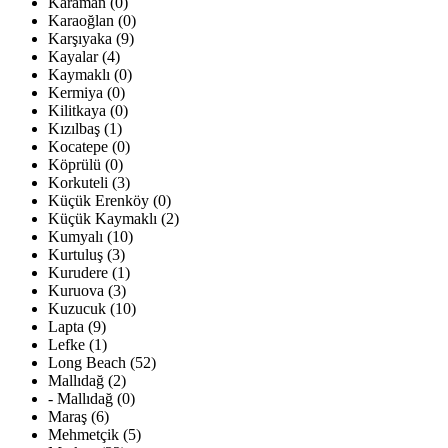
Karaman (0)
Karaoğlan (0)
Karşıyaka (9)
Kayalar (4)
Kaymaklı (0)
Kermiya (0)
Kilitkaya (0)
Kızılbaş (1)
Kocatepe (0)
Köprülü (0)
Korkuteli (3)
Küçük Erenköy (0)
Küçük Kaymaklı (2)
Kumyalı (10)
Kurtuluş (3)
Kurudere (1)
Kuruova (3)
Kuzucuk (10)
Lapta (9)
Lefke (1)
Long Beach (52)
Mallıdağ (2)
- Mallıdağ (0)
Maraş (6)
Mehmetçik (5)