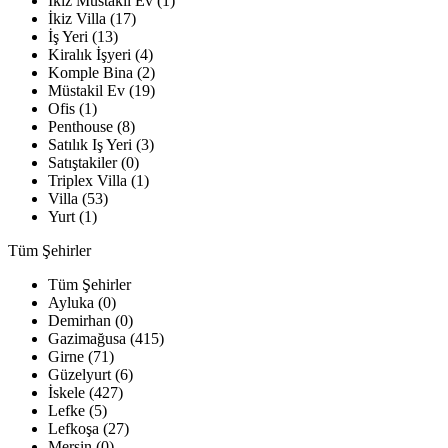
İkiz Müstakil Ev (1)
İkiz Villa (17)
İş Yeri (13)
Kiralık İşyeri (4)
Komple Bina (2)
Müstakil Ev (19)
Ofis (1)
Penthouse (8)
Satılık Iş Yeri (3)
Satıştakiler (0)
Triplex Villa (1)
Villa (53)
Yurt (1)
Tüm Şehirler
Tüm Şehirler
Ayluka (0)
Demirhan (0)
Gazimağusa (415)
Girne (71)
Güzelyurt (6)
İskele (427)
Lefke (5)
Lefkoşa (27)
Mersin (0)