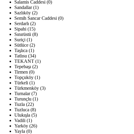
Salamis Caddesi (0)
Sandallar (1)
Sazlıköy (2)
Semih Sancar Caddesi (0)
Serdarlı (2)
Sipahi (15)
Sınırüstü (8)
Suriçi (1)
Sütlüce (2)
Taşlıca (1)
Tatlısu (34)
TEKANT (1)
Tepebaşı (2)
Tirmen (0)
Topçuköy (1)
Türkeli (1)
Türkmenköy (3)
Turnalar (7)
Turunçlu (1)
Tuzla (22)
Tuzluca (8)
Ulukışla (5)
Vadili (1)
Yarköy (26)
Yayla (0)