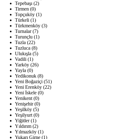
Tepebaşı (2)
Tirmen (0)
Topçuköy (1)
Türkeli (1)
Türkmenköy (3)
Turnalar (7)
Turunçlu (1)
Tuzla (22)
Tuzluca (8)
Ulukışla (5)
Vadili (1)
Yarköy (26)
Yayla (0)
Yedikonuk (8)
Yeni Boğaziçi (51)
Yeni Erenköy (22)
Yeni İskele (0)
Yenikent (0)
Yenişehir (0)
Yeşilköy (5)
Yeşilyurt (0)
Yiğitler (1)
Yıldırım (2)
Yılmazköy (1)
Yukarı Girne (1)