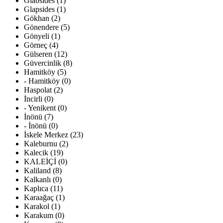
Glabsides (1)
Glapsides (1)
Gökhan (2)
Gönendere (5)
Gönyeli (1)
Görneç (4)
Gülseren (12)
Güvercinlik (8)
Hamitköy (5)
- Hamitköy (0)
Haspolat (2)
İncirli (0)
- Yenikent (0)
İnönü (7)
- İnönü (0)
İskele Merkez (23)
Kaleburnu (2)
Kalecik (19)
KALEİÇİ (0)
Kaliland (8)
Kalkanlı (0)
Kaplıca (11)
Karaağaç (1)
Karakol (1)
Karakum (0)