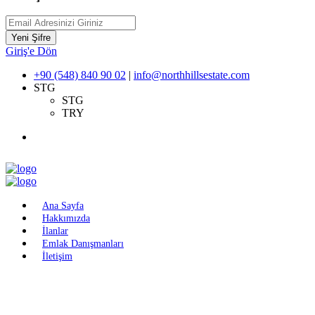
Yeni Şifre
Giriş'e Dön
+90 (548) 840 90 02
|
info@northhillsestate.com
STG
STG
TRY
Ana Sayfa
Hakkımızda
İlanlar
Emlak Danışmanları
İletişim