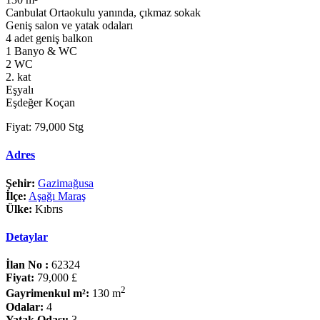
Canbulat Ortaokulu yanında, çıkmaz sokak
Geniş salon ve yatak odaları
4 adet geniş balkon
1 Banyo & WC
2 WC
2. kat
Eşyalı
Eşdeğer Koçan
Fiyat: 79,000 Stg
Adres
Şehir:
Gazimağusa
İlçe:
Aşağı Maraş
Ülke:
Kıbrıs
Detaylar
İlan No :
62324
Fiyat:
79,000 £
2
Gayrimenkul m²:
130 m
Odalar:
4
Yatak Odası:
3