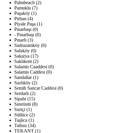
Palmbeach (2)
Pamuklu (7)
Paşaköy (1)
Pirhan (4)
Piyale Paşa (1)
Pınarbaşı (0)
- Pınarbaşı (0)
Pınarlı (3)
Sadrazamköy (0)
Safaköy (0)
Sakarya (17)
Saklıkent (2)
Salamis Caaddesi (0)
Salamis Caddesi (0)
Sandallar (1)
Sazlıköy (2)
Semih Sancar Caddesi (0)
Serdarlı (2)
Sipahi (15)
Sınırüstü (8)
Suriçi (1)
Sütlüce (2)
Taşlıca (1)
Tatlısu (34)
TEKANT (1)