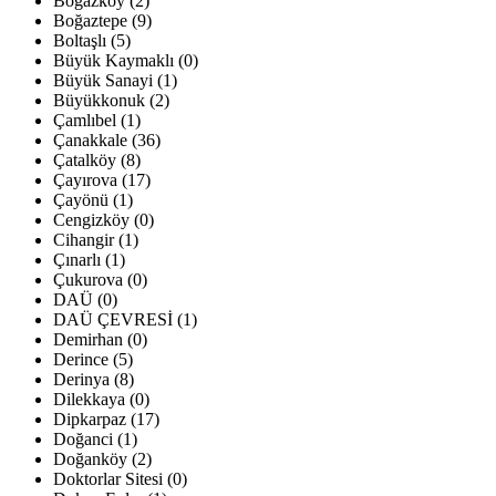
Boğazköy (2)
Boğaztepe (9)
Boltaşlı (5)
Büyük Kaymaklı (0)
Büyük Sanayi (1)
Büyükkonuk (2)
Çamlıbel (1)
Çanakkale (36)
Çatalköy (8)
Çayırova (17)
Çayönü (1)
Cengizköy (0)
Cihangir (1)
Çınarlı (1)
Çukurova (0)
DAÜ (0)
DAÜ ÇEVRESİ (1)
Demirhan (0)
Derince (5)
Derinya (8)
Dilekkaya (0)
Dipkarpaz (17)
Doğanci (1)
Doğanköy (2)
Doktorlar Sitesi (0)