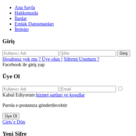
Ana Sayfa
Hakkımızda
İlanlar
Emlak Danışmanları
İletişim
Giriş
Giriş
Hesabınız yok mu ? Üye olun !
Şifremi Unuttum ?
Facebook ile giriş yap
Üye Ol
Kabul Ediyorum
hizmet şartları ve koşullar
Parola e-postanıza gönderilecektir
Üye Ol
Giriş`e Dön
Yeni Şifre