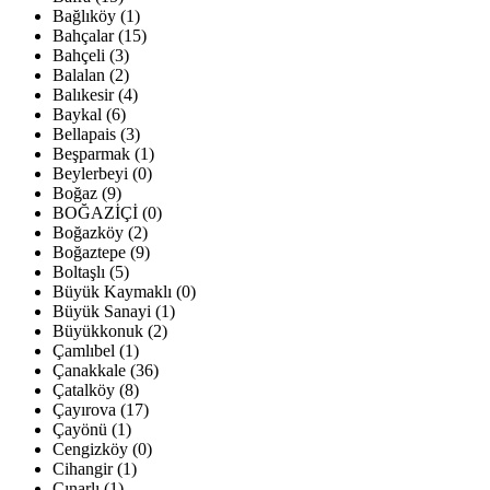
Bağlıköy (1)
Bahçalar (15)
Bahçeli (3)
Balalan (2)
Balıkesir (4)
Baykal (6)
Bellapais (3)
Beşparmak (1)
Beylerbeyi (0)
Boğaz (9)
BOĞAZİÇİ (0)
Boğazköy (2)
Boğaztepe (9)
Boltaşlı (5)
Büyük Kaymaklı (0)
Büyük Sanayi (1)
Büyükkonuk (2)
Çamlıbel (1)
Çanakkale (36)
Çatalköy (8)
Çayırova (17)
Çayönü (1)
Cengizköy (0)
Cihangir (1)
Çınarlı (1)