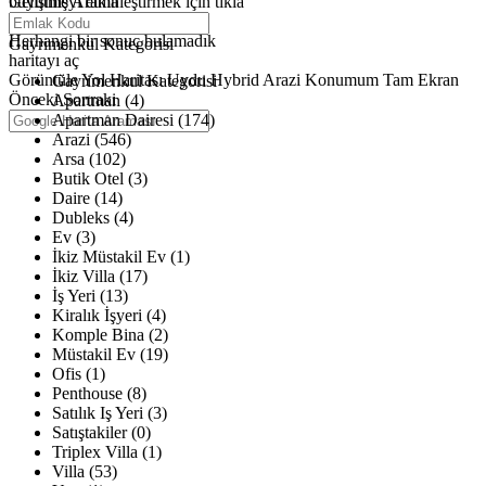
büyütmeyi etkinleştirmek için tıkla
Gelişmiş Arama
Haritalar yükleniyor
Herhangi bir sonuç bulamadık
Gayrimenkul Kategorisi
haritayı aç
Görüntüle
Yol Haritası
Uydu
Hybrid
Arazi
Konumum
Tam Ekran
Gayrimenkul Kategorisi
Önceki
Sonraki
Apartman (4)
Apartman Dairesi (174)
Arazi (546)
Arsa (102)
Butik Otel (3)
Daire (14)
Dubleks (4)
Ev (3)
İkiz Müstakil Ev (1)
İkiz Villa (17)
İş Yeri (13)
Kiralık İşyeri (4)
Komple Bina (2)
Müstakil Ev (19)
Ofis (1)
Penthouse (8)
Satılık Iş Yeri (3)
Satıştakiler (0)
Triplex Villa (1)
Villa (53)