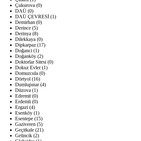
Çukurova (0)
DAÜ (0)
DAÜ ÇEVRESİ (1)
Demirhan (0)
Derince (5)
Derinya (8)
Dilekkaya (0)
Dipkarpaz (17)
Doğanci (1)
Doğanköy (2)
Doktorlar Sitesi (0)
Dokuz Evler (1)
Domuzcula (0)
Dörtyol (16)
Dumlupınar (4)
Düzova (1)
Edremit (0)
Erdemli (0)
Ergazi (4)
Esenköy (1)
Esentepe (15)
Gaziveren (5)
Geçitkale (21)
Gelincik (2)