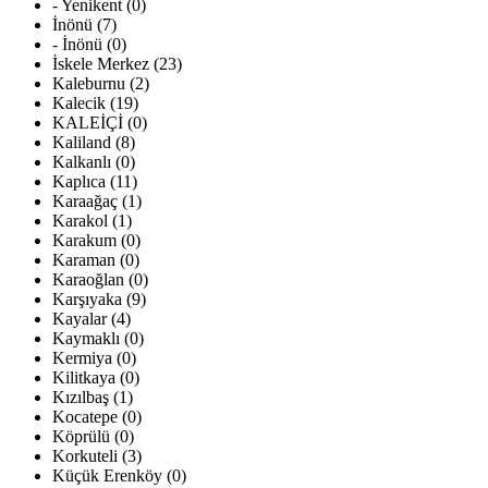
- Yenikent (0)
İnönü (7)
- İnönü (0)
İskele Merkez (23)
Kaleburnu (2)
Kalecik (19)
KALEİÇİ (0)
Kaliland (8)
Kalkanlı (0)
Kaplıca (11)
Karaağaç (1)
Karakol (1)
Karakum (0)
Karaman (0)
Karaoğlan (0)
Karşıyaka (9)
Kayalar (4)
Kaymaklı (0)
Kermiya (0)
Kilitkaya (0)
Kızılbaş (1)
Kocatepe (0)
Köprülü (0)
Korkuteli (3)
Küçük Erenköy (0)