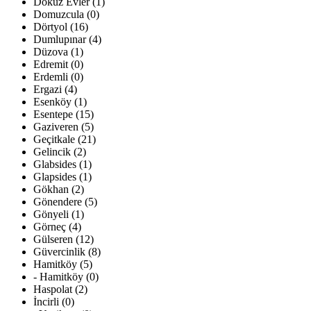
Dokuz Evler (1)
Domuzcula (0)
Dörtyol (16)
Dumlupınar (4)
Düzova (1)
Edremit (0)
Erdemli (0)
Ergazi (4)
Esenköy (1)
Esentepe (15)
Gaziveren (5)
Geçitkale (21)
Gelincik (2)
Glabsides (1)
Glapsides (1)
Gökhan (2)
Gönendere (5)
Gönyeli (1)
Görneç (4)
Gülseren (12)
Güvercinlik (8)
Hamitköy (5)
- Hamitköy (0)
Haspolat (2)
İncirli (0)