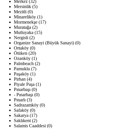
Merkez (32)
Mersinlik (5)
Mezitli (0)
Minareliköy (1)
Mormenekşe (17)
Muratağa (2)
Mutluyaka (15)
Nergisli (2)
Organize Sanayi (Büyük Sanayi) (0)
Ortaköy (0)
Ötüken (20)
Ozanköy (1)
Palmbeach (2)
Pamuklu (7)
Paşaköy (1)
Pirhan (4)
Piyale Paşa (1)
Pınarbaşı (0)
- Pınarbaşı (0)
Pınarlı (3)
Sadrazamköy (0)
Safaköy (0)
Sakarya (17)
Saklıkent (2)
Salamis Caaddesi (0)