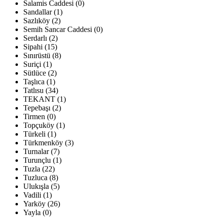
Salamis Caddesi (0)
Sandallar (1)
Sazlıköy (2)
Semih Sancar Caddesi (0)
Serdarlı (2)
Sipahi (15)
Sınırüstü (8)
Suriçi (1)
Sütlüce (2)
Taşlıca (1)
Tatlısu (34)
TEKANT (1)
Tepebaşı (2)
Tirmen (0)
Topçuköy (1)
Türkeli (1)
Türkmenköy (3)
Turnalar (7)
Turunçlu (1)
Tuzla (22)
Tuzluca (8)
Ulukışla (5)
Vadili (1)
Yarköy (26)
Yayla (0)