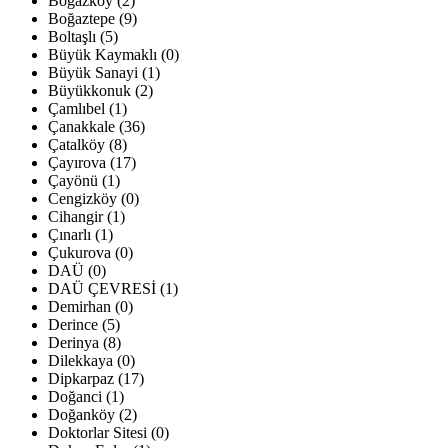
Boğazköy (2)
Boğaztepe (9)
Boltaşlı (5)
Büyük Kaymaklı (0)
Büyük Sanayi (1)
Büyükkonuk (2)
Çamlıbel (1)
Çanakkale (36)
Çatalköy (8)
Çayırova (17)
Çayönü (1)
Cengizköy (0)
Cihangir (1)
Çınarlı (1)
Çukurova (0)
DAÜ (0)
DAÜ ÇEVRESİ (1)
Demirhan (0)
Derince (5)
Derinya (8)
Dilekkaya (0)
Dipkarpaz (17)
Doğanci (1)
Doğanköy (2)
Doktorlar Sitesi (0)