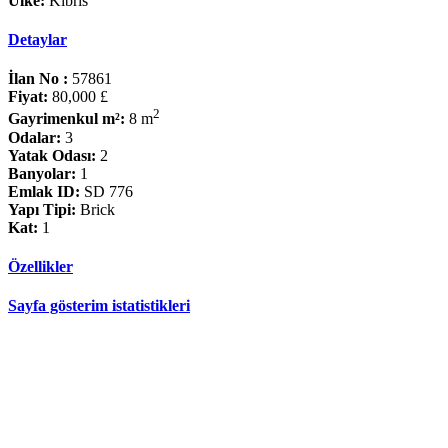
Ülke:
Kıbrıs
Detaylar
İlan No :
57861
Fiyat:
80,000 £
2
Gayrimenkul m²:
8 m
Odalar:
3
Yatak Odası:
2
Banyolar:
1
Emlak ID:
SD 776
Yapı Tipi:
Brick
Kat:
1
Özellikler
Sayfa gösterim istatistikleri