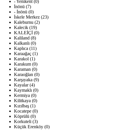
- Yenikent (0)
İnönü (7)
- İnönü (0)
İskele Merkez (23)
Kaleburnu (2)
Kalecik (19)
KALEİÇİ (0)
Kaliland (8)
Kalkanlı (0)
Kaplıca (11)
Karaağaç (1)
Karakol (1)
Karakum (0)
Karaman (0)
Karaoğlan (0)
Karşıyaka (9)
Kayalar (4)
Kaymaklı (0)
Kermiya (0)
Kilitkaya (0)
Kızılbaş (1)
Kocatepe (0)
Köprülü (0)
Korkuteli (3)
Küçük Erenköy (0)