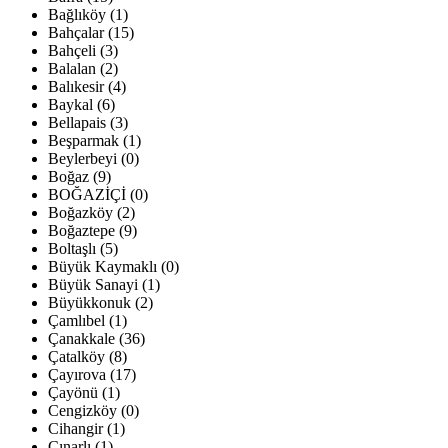
Bağlıköy (1)
Bahçalar (15)
Bahçeli (3)
Balalan (2)
Balıkesir (4)
Baykal (6)
Bellapais (3)
Beşparmak (1)
Beylerbeyi (0)
Boğaz (9)
BOĞAZİÇİ (0)
Boğazköy (2)
Boğaztepe (9)
Boltaşlı (5)
Büyük Kaymaklı (0)
Büyük Sanayi (1)
Büyükkonuk (2)
Çamlıbel (1)
Çanakkale (36)
Çatalköy (8)
Çayırova (17)
Çayönü (1)
Cengizköy (0)
Cihangir (1)
Çınarlı (1)