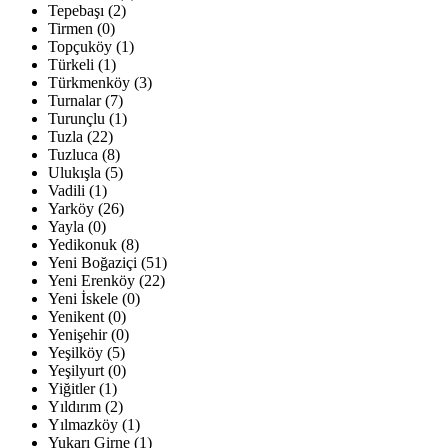
Tepebaşı (2)
Tirmen (0)
Topçuköy (1)
Türkeli (1)
Türkmenköy (3)
Turnalar (7)
Turunçlu (1)
Tuzla (22)
Tuzluca (8)
Ulukışla (5)
Vadili (1)
Yarköy (26)
Yayla (0)
Yedikonuk (8)
Yeni Boğaziçi (51)
Yeni Erenköy (22)
Yeni İskele (0)
Yenikent (0)
Yenişehir (0)
Yeşilköy (5)
Yeşilyurt (0)
Yiğitler (1)
Yıldırım (2)
Yılmazköy (1)
Yukarı Girne (1)