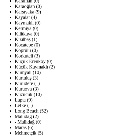
Karaman (0)
Karaoğlan (0)
Karşıyaka (9)
Kayalar (4)
Kaymaklı (0)
Kermiya (0)
Kilitkaya (0)
Kızılbaş (1)
Kocatepe (0)
Köprülü (0)
Korkuteli (3)
Küçük Erenköy (0)
Küçük Kaymaklı (2)
Kumyalı (10)
Kurtuluş (3)
Kurudere (1)
Kuruova (3)
Kuzucuk (10)
Lapta (9)
Lefke (1)
Long Beach (52)
Mallıdağ (2)
- Mallıdağ (0)
Maraş (6)
Mehmetçik (5)