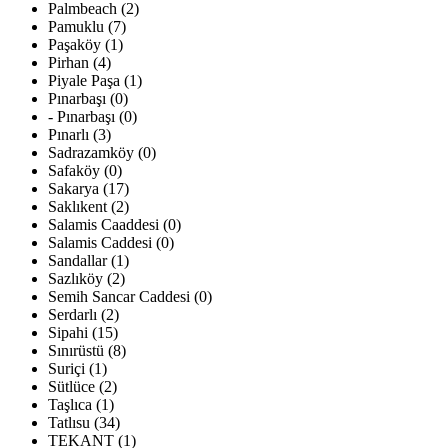
Palmbeach (2)
Pamuklu (7)
Paşaköy (1)
Pirhan (4)
Piyale Paşa (1)
Pınarbaşı (0)
- Pınarbaşı (0)
Pınarlı (3)
Sadrazamköy (0)
Safaköy (0)
Sakarya (17)
Saklıkent (2)
Salamis Caaddesi (0)
Salamis Caddesi (0)
Sandallar (1)
Sazlıköy (2)
Semih Sancar Caddesi (0)
Serdarlı (2)
Sipahi (15)
Sınırüstü (8)
Suriçi (1)
Sütlüce (2)
Taşlıca (1)
Tatlısu (34)
TEKANT (1)