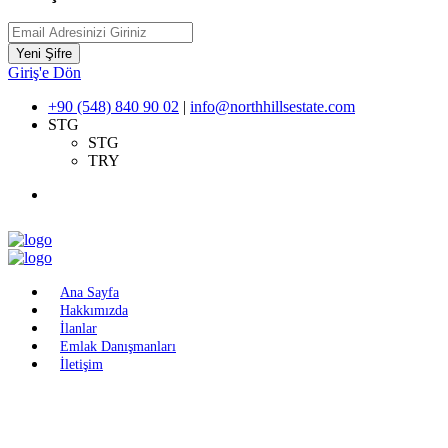
Yeni Şifre
Giriş'e Dön
+90 (548) 840 90 02
|
info@northhillsestate.com
STG
STG
TRY
Ana Sayfa
Hakkımızda
İlanlar
Emlak Danışmanları
İletişim