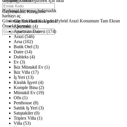
büyütmeyi etkinleştirmek için tıkla
Gelişmiş Arama
Haritalar yükleniyor
Herhangi bir sonuç bulamadık
Gayrimenkul Kategorisi
haritayı aç
Görüntüle
Yol Haritası
Uydu
Hybrid
Arazi
Konumum
Tam Ekran
Gayrimenkul Kategorisi
Önceki
Sonraki
Apartman (4)
Apartman Dairesi (174)
Arazi (546)
Arsa (102)
Butik Otel (3)
Daire (14)
Dubleks (4)
Ev (3)
İkiz Müstakil Ev (1)
İkiz Villa (17)
İş Yeri (13)
Kiralık İşyeri (4)
Komple Bina (2)
Müstakil Ev (19)
Ofis (1)
Penthouse (8)
Satılık Iş Yeri (3)
Satıştakiler (0)
Triplex Villa (1)
Villa (53)