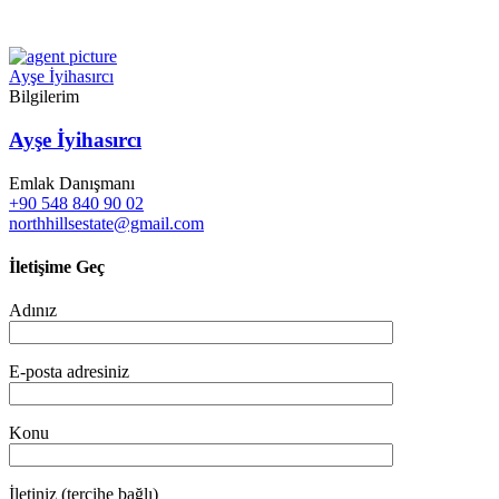
Ayşe İyihasırcı
Bilgilerim
Ayşe İyihasırcı
Emlak Danışmanı
+90 548 840 90 02
northhillsestate@gmail.com
İletişime Geç
Adınız
E-posta adresiniz
Konu
İletiniz (tercihe bağlı)