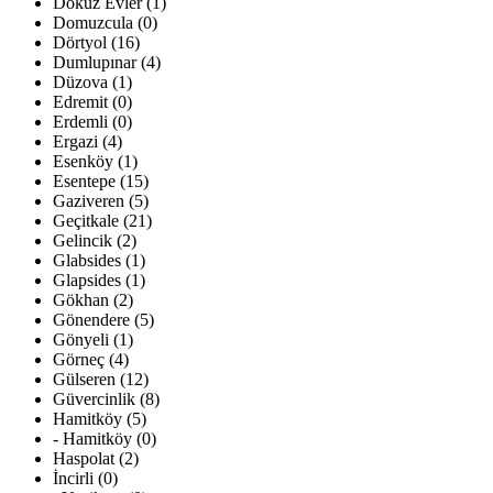
Dokuz Evler (1)
Domuzcula (0)
Dörtyol (16)
Dumlupınar (4)
Düzova (1)
Edremit (0)
Erdemli (0)
Ergazi (4)
Esenköy (1)
Esentepe (15)
Gaziveren (5)
Geçitkale (21)
Gelincik (2)
Glabsides (1)
Glapsides (1)
Gökhan (2)
Gönendere (5)
Gönyeli (1)
Görneç (4)
Gülseren (12)
Güvercinlik (8)
Hamitköy (5)
- Hamitköy (0)
Haspolat (2)
İncirli (0)