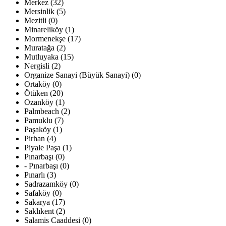
Merkez (32)
Mersinlik (5)
Mezitli (0)
Minareliköy (1)
Mormenekşe (17)
Muratağa (2)
Mutluyaka (15)
Nergisli (2)
Organize Sanayi (Büyük Sanayi) (0)
Ortaköy (0)
Ötüken (20)
Ozanköy (1)
Palmbeach (2)
Pamuklu (7)
Paşaköy (1)
Pirhan (4)
Piyale Paşa (1)
Pınarbaşı (0)
- Pınarbaşı (0)
Pınarlı (3)
Sadrazamköy (0)
Safaköy (0)
Sakarya (17)
Saklıkent (2)
Salamis Caaddesi (0)