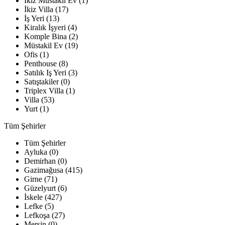
İkiz Müstakil Ev (1)
İkiz Villa (17)
İş Yeri (13)
Kiralık İşyeri (4)
Komple Bina (2)
Müstakil Ev (19)
Ofis (1)
Penthouse (8)
Satılık Iş Yeri (3)
Satıştakiler (0)
Triplex Villa (1)
Villa (53)
Yurt (1)
Tüm Şehirler
Tüm Şehirler
Ayluka (0)
Demirhan (0)
Gazimağusa (415)
Girne (71)
Güzelyurt (6)
İskele (427)
Lefke (5)
Lefkoşa (27)
Mersin (0)