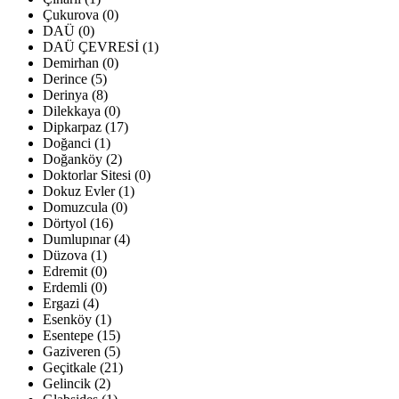
Çukurova (0)
DAÜ (0)
DAÜ ÇEVRESİ (1)
Demirhan (0)
Derince (5)
Derinya (8)
Dilekkaya (0)
Dipkarpaz (17)
Doğanci (1)
Doğanköy (2)
Doktorlar Sitesi (0)
Dokuz Evler (1)
Domuzcula (0)
Dörtyol (16)
Dumlupınar (4)
Düzova (1)
Edremit (0)
Erdemli (0)
Ergazi (4)
Esenköy (1)
Esentepe (15)
Gaziveren (5)
Geçitkale (21)
Gelincik (2)