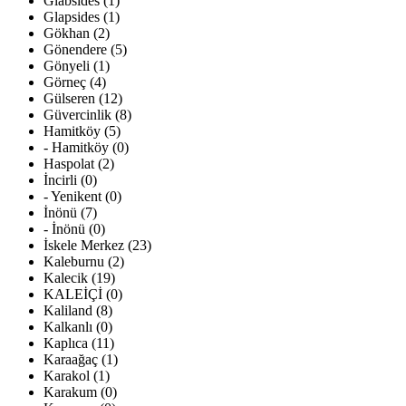
Glabsides (1)
Glapsides (1)
Gökhan (2)
Gönendere (5)
Gönyeli (1)
Görneç (4)
Gülseren (12)
Güvercinlik (8)
Hamitköy (5)
- Hamitköy (0)
Haspolat (2)
İncirli (0)
- Yenikent (0)
İnönü (7)
- İnönü (0)
İskele Merkez (23)
Kaleburnu (2)
Kalecik (19)
KALEİÇİ (0)
Kaliland (8)
Kalkanlı (0)
Kaplıca (11)
Karaağaç (1)
Karakol (1)
Karakum (0)