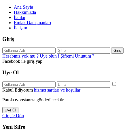
Ana Sayfa
Hakkımızda
İlanlar
Emlak Danışmanları
İletişim
Giriş
Giriş
Hesabınız yok mu ? Üye olun !
Şifremi Unuttum ?
Facebook ile giriş yap
Üye Ol
Kabul Ediyorum
hizmet şartları ve koşullar
Parola e-postanıza gönderilecektir
Üye Ol
Giriş`e Dön
Yeni Şifre