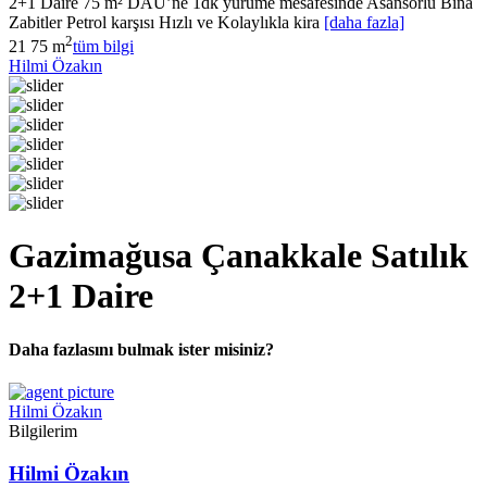
2+1 Daire 75 m² DAÜ’ne 1dk yürüme mesafesinde Asansörlü Bina
Zabitler Petrol karşısı Hızlı ve Kolaylıkla kira
[daha fazla]
2
2
1
75 m
tüm bilgi
Hilmi Özakın
Gazimağusa Çanakkale Satılık
2+1 Daire
Daha fazlasını bulmak ister misiniz?
Hilmi Özakın
Bilgilerim
Hilmi Özakın