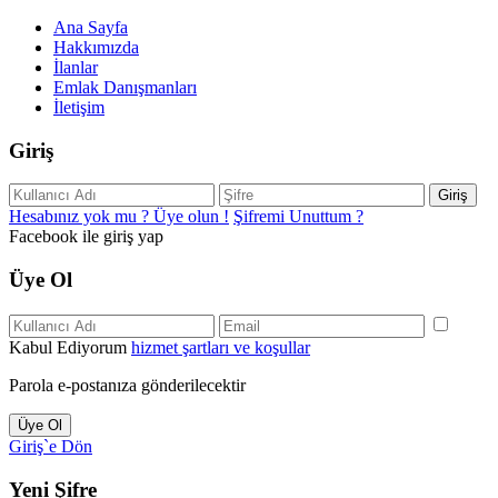
Ana Sayfa
Hakkımızda
İlanlar
Emlak Danışmanları
İletişim
Giriş
Giriş
Hesabınız yok mu ? Üye olun !
Şifremi Unuttum ?
Facebook ile giriş yap
Üye Ol
Kabul Ediyorum
hizmet şartları ve koşullar
Parola e-postanıza gönderilecektir
Üye Ol
Giriş`e Dön
Yeni Şifre