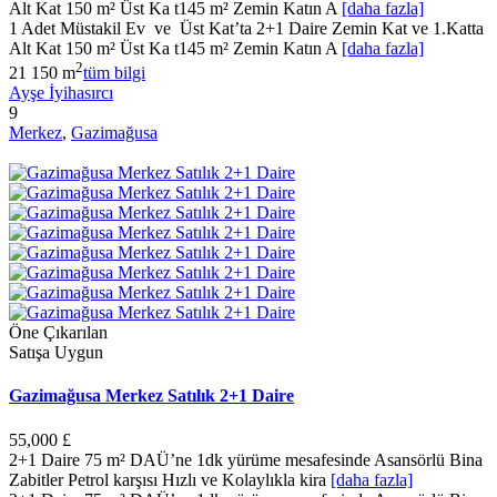
Alt Kat 150 m² Üst Ka t145 m² Zemin Katın A
[daha fazla]
1 Adet Müstakil Ev ve Üst Kat’ta 2+1 Daire Zemin Kat ve 1.Katta
Alt Kat 150 m² Üst Ka t145 m² Zemin Katın A
[daha fazla]
2
2
1
150 m
tüm bilgi
Ayşe İyihasırcı
9
Merkez
,
Gazimağusa
Öne Çıkarılan
Satışa Uygun
Gazimağusa Merkez Satılık 2+1 Daire
55,000 £
2+1 Daire 75 m² DAÜ’ne 1dk yürüme mesafesinde Asansörlü Bina
Zabitler Petrol karşısı Hızlı ve Kolaylıkla kira
[daha fazla]