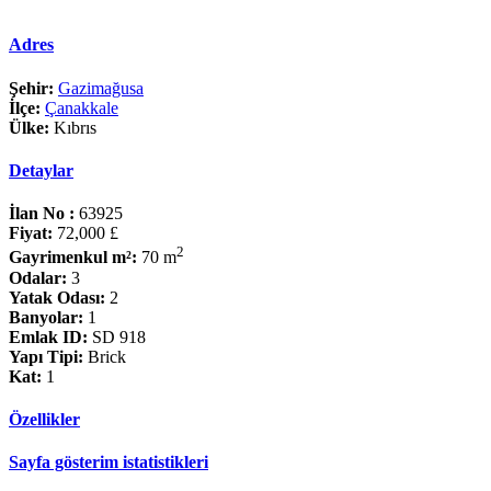
Adres
Şehir:
Gazimağusa
İlçe:
Çanakkale
Ülke:
Kıbrıs
Detaylar
İlan No :
63925
Fiyat:
72,000 £
2
Gayrimenkul m²:
70 m
Odalar:
3
Yatak Odası:
2
Banyolar:
1
Emlak ID:
SD 918
Yapı Tipi:
Brick
Kat:
1
Özellikler
Sayfa gösterim istatistikleri