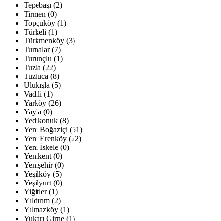
Tepebaşı (2)
Tirmen (0)
Topçuköy (1)
Türkeli (1)
Türkmenköy (3)
Turnalar (7)
Turunçlu (1)
Tuzla (22)
Tuzluca (8)
Ulukışla (5)
Vadili (1)
Yarköy (26)
Yayla (0)
Yedikonuk (8)
Yeni Boğaziçi (51)
Yeni Erenköy (22)
Yeni İskele (0)
Yenikent (0)
Yenişehir (0)
Yeşilköy (5)
Yeşilyurt (0)
Yiğitler (1)
Yıldırım (2)
Yılmazköy (1)
Yukarı Girne (1)