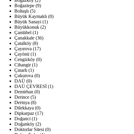
Boğazköy (2)
Boğaztepe (9)
Boltaşlı (5)
Büyük Kaymaklı (0)
Büyük Sanayi (1)
Büyükkonuk (2)
Çamlıbel (1)
Çanakkale (36)
Çatalköy (8)
Çayırova (17)
Çayönü (1)
Cengizköy (0)
Cihangir (1)
Çınarlı (1)
Çukurova (0)
DAÜ (0)
DAÜ ÇEVRESİ (1)
Demirhan (0)
Derince (5)
Derinya (8)
Dilekkaya (0)
Dipkarpaz (17)
Doğanci (1)
Doğanköy (2)
Doktorlar Sitesi (0)