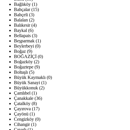
Bağlıköy (1)
Bahçalar (15)
Bahçeli (3)
Balalan (2)
Balıkesir (4)
Baykal (6)
Bellapais (3)
Beşparmak (1)
Beylerbeyi (0)
Boğaz (9)
BOĞAZİÇİ (0)
Boğazköy (2)
Boğaztepe (9)
Boltaşlı (5)
Büyük Kaymaklı (0)
Büyük Sanayi (1)
Büyükkonuk (2)
Çamlıbel (1)
Çanakkale (36)
Çatalköy (8)
Çayırova (17)
Çayönü (1)
Cengizköy (0)
Cihangir (1)
Çınarlı (1)