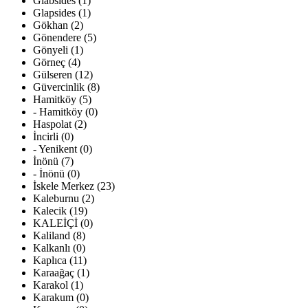
Glabsides (1)
Glapsides (1)
Gökhan (2)
Gönendere (5)
Gönyeli (1)
Görneç (4)
Gülseren (12)
Güvercinlik (8)
Hamitköy (5)
- Hamitköy (0)
Haspolat (2)
İncirli (0)
- Yenikent (0)
İnönü (7)
- İnönü (0)
İskele Merkez (23)
Kaleburnu (2)
Kalecik (19)
KALEİÇİ (0)
Kaliland (8)
Kalkanlı (0)
Kaplıca (11)
Karaağaç (1)
Karakol (1)
Karakum (0)