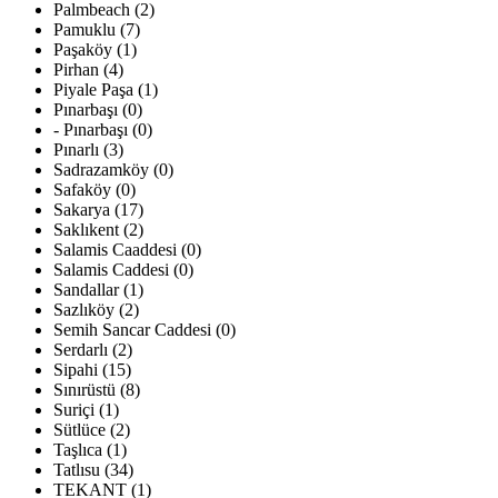
Palmbeach (2)
Pamuklu (7)
Paşaköy (1)
Pirhan (4)
Piyale Paşa (1)
Pınarbaşı (0)
- Pınarbaşı (0)
Pınarlı (3)
Sadrazamköy (0)
Safaköy (0)
Sakarya (17)
Saklıkent (2)
Salamis Caaddesi (0)
Salamis Caddesi (0)
Sandallar (1)
Sazlıköy (2)
Semih Sancar Caddesi (0)
Serdarlı (2)
Sipahi (15)
Sınırüstü (8)
Suriçi (1)
Sütlüce (2)
Taşlıca (1)
Tatlısu (34)
TEKANT (1)