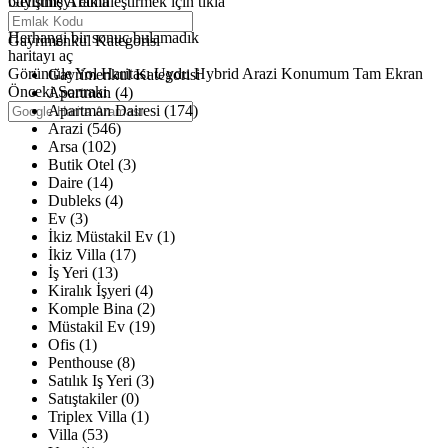
büyütmeyi etkinleştirmek için tıkla
Gelişmiş Arama
Haritalar yükleniyor
Herhangi bir sonuç bulamadık
Gayrimenkul Kategorisi
haritayı aç
Görüntüle
Yol Haritası
Uydu
Hybrid
Arazi
Konumum
Tam Ekran
Gayrimenkul Kategorisi
Önceki
Sonraki
Apartman (4)
Apartman Dairesi (174)
Arazi (546)
Arsa (102)
Butik Otel (3)
Daire (14)
Dubleks (4)
Ev (3)
İkiz Müstakil Ev (1)
İkiz Villa (17)
İş Yeri (13)
Kiralık İşyeri (4)
Komple Bina (2)
Müstakil Ev (19)
Ofis (1)
Penthouse (8)
Satılık Iş Yeri (3)
Satıştakiler (0)
Triplex Villa (1)
Villa (53)