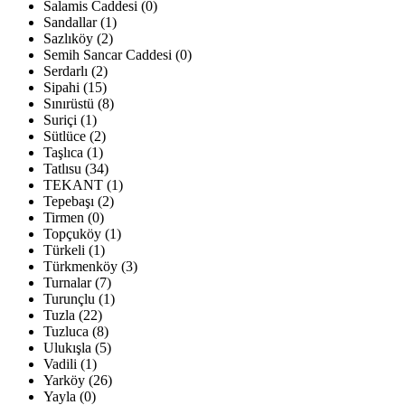
Salamis Caddesi (0)
Sandallar (1)
Sazlıköy (2)
Semih Sancar Caddesi (0)
Serdarlı (2)
Sipahi (15)
Sınırüstü (8)
Suriçi (1)
Sütlüce (2)
Taşlıca (1)
Tatlısu (34)
TEKANT (1)
Tepebaşı (2)
Tirmen (0)
Topçuköy (1)
Türkeli (1)
Türkmenköy (3)
Turnalar (7)
Turunçlu (1)
Tuzla (22)
Tuzluca (8)
Ulukışla (5)
Vadili (1)
Yarköy (26)
Yayla (0)