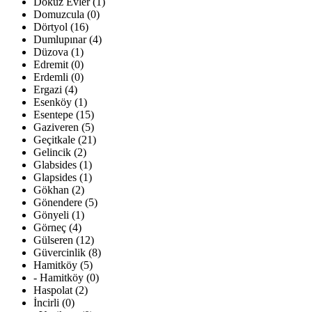
Dokuz Evler (1)
Domuzcula (0)
Dörtyol (16)
Dumlupınar (4)
Düzova (1)
Edremit (0)
Erdemli (0)
Ergazi (4)
Esenköy (1)
Esentepe (15)
Gaziveren (5)
Geçitkale (21)
Gelincik (2)
Glabsides (1)
Glapsides (1)
Gökhan (2)
Gönendere (5)
Gönyeli (1)
Görneç (4)
Gülseren (12)
Güvercinlik (8)
Hamitköy (5)
- Hamitköy (0)
Haspolat (2)
İncirli (0)