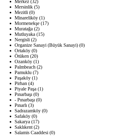
Merkez (32)
Mersinlik (5)
Mezitli (0)
Minareliköy (1)
Mormenekşe (17)
Muratağa (2)
Mutluyaka (15)
Nergisli (2)
Organize Sanayi (Büyük Sanayi) (0)
Ortaköy (0)
Ötüken (20)
Ozanköy (1)
Palmbeach (2)
Pamuklu (7)
Paşaköy (1)
Pirhan (4)
Piyale Paşa (1)
Pınarbaşı (0)
- Pınarbaşı (0)
Pınarlı (3)
Sadrazamköy (0)
Safaköy (0)
Sakarya (17)
Saklıkent (2)
Salamis Caaddesi (0)