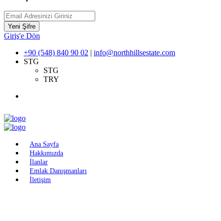
Yeni Şifre
Giriş'e Dön
+90 (548) 840 90 02
|
info@northhillsestate.com
STG
STG
TRY
Ana Sayfa
Hakkımızda
İlanlar
Emlak Danışmanları
İletişim