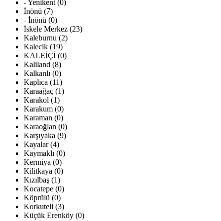
- Yenikent (0)
İnönü (7)
- İnönü (0)
İskele Merkez (23)
Kaleburnu (2)
Kalecik (19)
KALEİÇİ (0)
Kaliland (8)
Kalkanlı (0)
Kaplıca (11)
Karaağaç (1)
Karakol (1)
Karakum (0)
Karaman (0)
Karaoğlan (0)
Karşıyaka (9)
Kayalar (4)
Kaymaklı (0)
Kermiya (0)
Kilitkaya (0)
Kızılbaş (1)
Kocatepe (0)
Köprülü (0)
Korkuteli (3)
Küçük Erenköy (0)