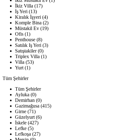
İkiz Müstakil Ev (1)
İkiz Villa (17)
İş Yeri (13)
Kiralık İşyeri (4)
Komple Bina (2)
Müstakil Ev (19)
Ofis (1)
Penthouse (8)
Satılık Iş Yeri (3)
Satıştakiler (0)
Triplex Villa (1)
Villa (53)
Yurt (1)
Tüm Şehirler
Tüm Şehirler
Ayluka (0)
Demirhan (0)
Gazimağusa (415)
Girne (71)
Güzelyurt (6)
İskele (427)
Lefke (5)
Lefkoşa (27)
Mersin (0)