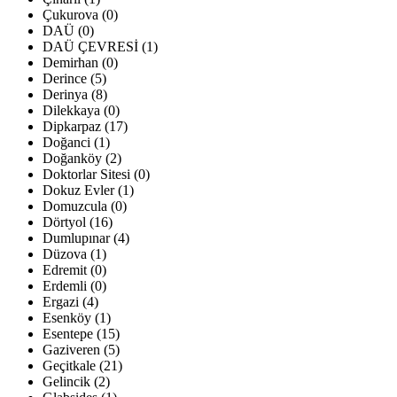
Çukurova (0)
DAÜ (0)
DAÜ ÇEVRESİ (1)
Demirhan (0)
Derince (5)
Derinya (8)
Dilekkaya (0)
Dipkarpaz (17)
Doğanci (1)
Doğanköy (2)
Doktorlar Sitesi (0)
Dokuz Evler (1)
Domuzcula (0)
Dörtyol (16)
Dumlupınar (4)
Düzova (1)
Edremit (0)
Erdemli (0)
Ergazi (4)
Esenköy (1)
Esentepe (15)
Gaziveren (5)
Geçitkale (21)
Gelincik (2)