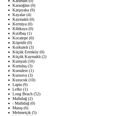
Karaman (0)
Karaoğlan (0)
Karşıyaka (9)
Kayalar (4)
Kaymaklı (0)
Kermiya (0)
Kilitkaya (0)
Kızılbaş (1)
Kocatepe (0)
Köprülü (0)
Korkuteli (3)
Küçük Erenköy (0)
Küçük Kaymaklı (2)
Kumyalı (10)
Kurtuluş (3)
Kurudere (1)
Kuruova (3)
Kuzucuk (10)
Lapta (9)
Lefke (1)
Long Beach (52)
Mallıdağ (2)
- Mallıdağ (0)
Maraş (6)
Mehmetçik (5)