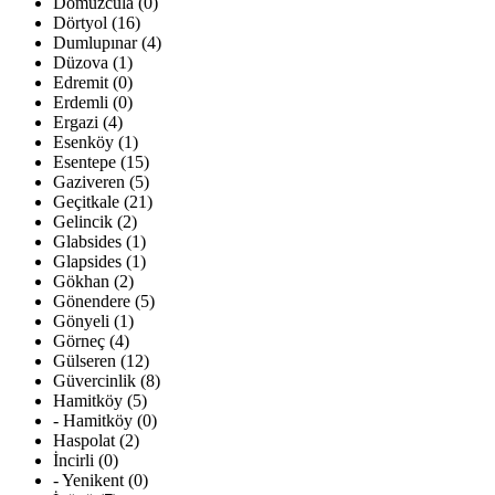
Domuzcula (0)
Dörtyol (16)
Dumlupınar (4)
Düzova (1)
Edremit (0)
Erdemli (0)
Ergazi (4)
Esenköy (1)
Esentepe (15)
Gaziveren (5)
Geçitkale (21)
Gelincik (2)
Glabsides (1)
Glapsides (1)
Gökhan (2)
Gönendere (5)
Gönyeli (1)
Görneç (4)
Gülseren (12)
Güvercinlik (8)
Hamitköy (5)
- Hamitköy (0)
Haspolat (2)
İncirli (0)
- Yenikent (0)