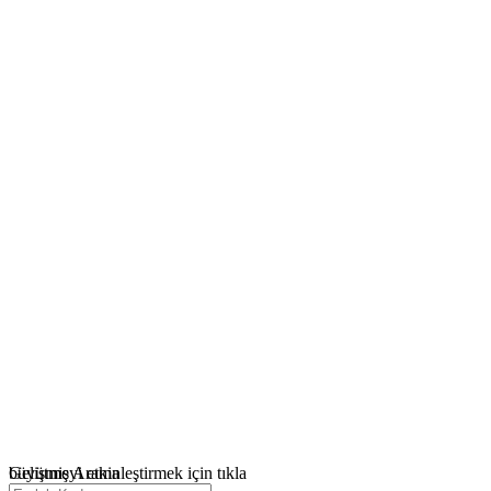
büyütmeyi etkinleştirmek için tıkla
Gelişmiş Arama