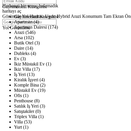
Haritalar yükleniyor
Herhangi bir sonuç bulamadık
Gayrimenkul Kategorisi
haritayı aç
Görüntüle
Yol Haritası
Uydu
Hybrid
Arazi
Konumum
Tam Ekran
Ön
Gayrimenkul Kategorisi
Apartman (4)
Apartman Dairesi (174)
Yol Görünümü
Arazi (546)
Arsa (102)
Butik Otel (3)
Daire (14)
Dubleks (4)
Ev (3)
İkiz Müstakil Ev (1)
İkiz Villa (17)
İş Yeri (13)
Kiralık İşyeri (4)
Komple Bina (2)
Müstakil Ev (19)
Ofis (1)
Penthouse (8)
Satılık Iş Yeri (3)
Satıştakiler (0)
Triplex Villa (1)
Villa (53)
Yurt (1)