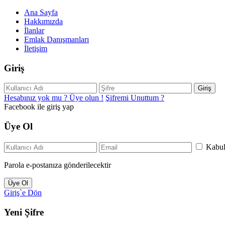
Ana Sayfa
Hakkımızda
İlanlar
Emlak Danışmanları
İletişim
Giriş
Giriş
Hesabınız yok mu ? Üye olun !
Şifremi Unuttum ?
Facebook ile giriş yap
Üye Ol
Kabu
Parola e-postanıza gönderilecektir
Üye Ol
Giriş`e Dön
Yeni Şifre