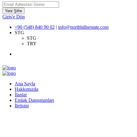
Yeni Şifre
Giriş'e Dön
+90 (548) 840 90 02
|
info@northhillsestate.com
STG
STG
TRY
Ana Sayfa
Hakkımızda
İlanlar
Emlak Danışmanları
İletişim