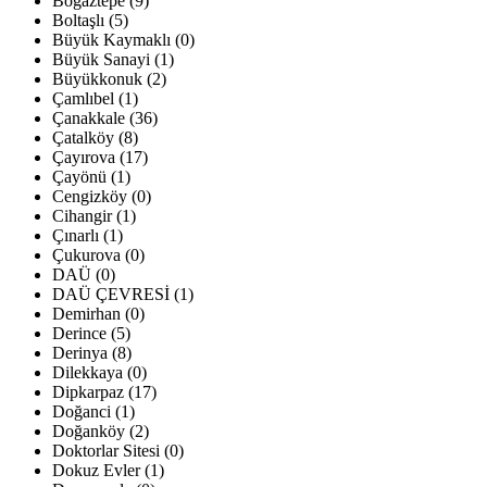
Boğaztepe (9)
Boltaşlı (5)
Büyük Kaymaklı (0)
Büyük Sanayi (1)
Büyükkonuk (2)
Çamlıbel (1)
Çanakkale (36)
Çatalköy (8)
Çayırova (17)
Çayönü (1)
Cengizköy (0)
Cihangir (1)
Çınarlı (1)
Çukurova (0)
DAÜ (0)
DAÜ ÇEVRESİ (1)
Demirhan (0)
Derince (5)
Derinya (8)
Dilekkaya (0)
Dipkarpaz (17)
Doğanci (1)
Doğanköy (2)
Doktorlar Sitesi (0)
Dokuz Evler (1)