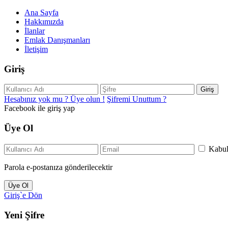
Ana Sayfa
Hakkımızda
İlanlar
Emlak Danışmanları
İletişim
Giriş
Giriş
Hesabınız yok mu ? Üye olun !
Şifremi Unuttum ?
Facebook ile giriş yap
Üye Ol
Kabu
Parola e-postanıza gönderilecektir
Üye Ol
Giriş`e Dön
Yeni Şifre