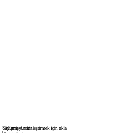
büyütmeyi etkinleştirmek için tıkla
Gelişmiş Arama