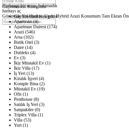
Haritalar yükleniyor
Herhangi bir sonuç bulamadık
Gayrimenkul Kategorisi
haritayı aç
Görüntüle
Yol Haritası
Uydu
Hybrid
Arazi
Konumum
Tam Ekran
Ön
Gayrimenkul Kategorisi
Apartman (4)
Apartman Dairesi (174)
Arazi (546)
Arsa (102)
Butik Otel (3)
Daire (14)
Dubleks (4)
Ev (3)
İkiz Müstakil Ev (1)
İkiz Villa (17)
İş Yeri (13)
Kiralık İşyeri (4)
Komple Bina (2)
Müstakil Ev (19)
Ofis (1)
Penthouse (8)
Satılık Iş Yeri (3)
Satıştakiler (0)
Triplex Villa (1)
Villa (53)
Yurt (1)