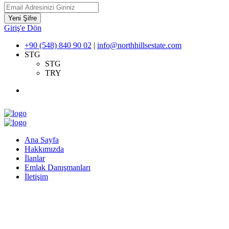
Yeni Şifre
Giriş'e Dön
+90 (548) 840 90 02
|
info@northhillsestate.com
STG
STG
TRY
Ana Sayfa
Hakkımızda
İlanlar
Emlak Danışmanları
İletişim