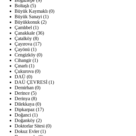
Boğaztepe (9)
Boltaşlı (5)
Büyük Kaymaklı (0)
Büyük Sanayi (1)
Büyükkonuk (2)
Çamlıbel (1)
Çanakkale (36)
Çatalköy (8)
Çayırova (17)
Çayönü (1)
Cengizköy (0)
Cihangir (1)
Çınarlı (1)
Çukurova (0)
DAÜ (0)
DAÜ ÇEVRESİ (1)
Demirhan (0)
Derince (5)
Derinya (8)
Dilekkaya (0)
Dipkarpaz (17)
Doğanci (1)
Doğanköy (2)
Doktorlar Sitesi (0)
Dokuz Evler (1)