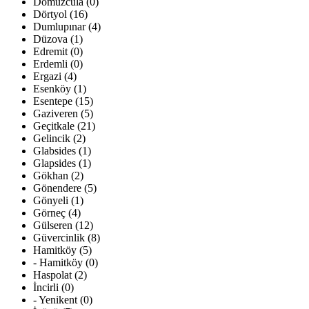
Domuzcula (0)
Dörtyol (16)
Dumlupınar (4)
Düzova (1)
Edremit (0)
Erdemli (0)
Ergazi (4)
Esenköy (1)
Esentepe (15)
Gaziveren (5)
Geçitkale (21)
Gelincik (2)
Glabsides (1)
Glapsides (1)
Gökhan (2)
Gönendere (5)
Gönyeli (1)
Görneç (4)
Gülseren (12)
Güvercinlik (8)
Hamitköy (5)
- Hamitköy (0)
Haspolat (2)
İncirli (0)
- Yenikent (0)