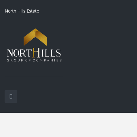
North Hills Estate
İletişim
Alasya Park Blok: 4 No:20 Gazimagusa, Famagusta, Cyprus
0 (533) 845 01 01