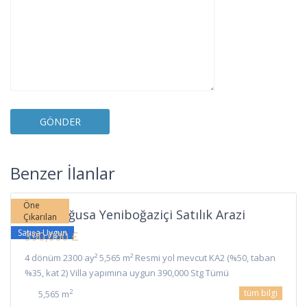
Yeni
Boğaziçi
,
Benzer İlanlar
Gazimağusa
Öne
Gazimağusa Yeniboğaziçi Satılık Arazi
Çıkarılan
Satışa Uygun
390,000 £
4 dönüm 2300 ay² 5,565 m² Resmi yol mevcut KA2 (%50, taban
%35, kat 2) Villa yapımına uygun 390,000 Stg Tümü
tüm bilgi
2
5,565 m