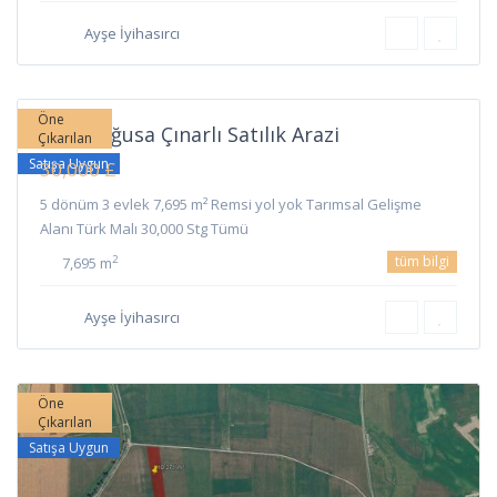
Ayşe İyihasırcı
Çınarlı
,
Gazimağusa
Öne
Gazimağusa Çınarlı Satılık Arazi
Çıkarılan
Satışa Uygun
30,000 £
5 dönüm 3 evlek 7,695 m² Remsi yol yok Tarımsal Gelişme
Alanı Türk Malı 30,000 Stg Tümü
tüm bilgi
2
7,695 m
Ayşe İyihasırcı
Öne
Çıkarılan
Satışa Uygun