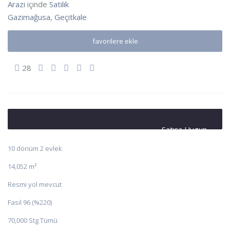
Arazi
içinde
Satılık
Gazimağusa
,
Geçitkale
favorilere ekle
28
Satışa Uygun
10 dönüm 2 evlek
14,052 m²
Resmi yol mevcut
Fasıl 96 (%220)
70,000 Stg Tümü