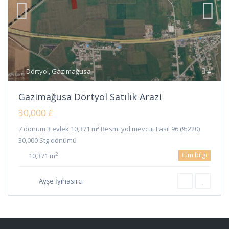
Dörtyol
,
Gazimağusa
4
Gazimağusa Dörtyol Satılık Arazi
30,000 £
7 dönüm 3 evlek 10,371 m² Resmi yol mevcut Fasıl 96 (%220)
30,000 Stg dönümü
tüm bilgi
2
10,371 m
Ayşe İyihasırcı