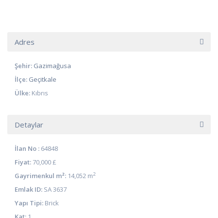
Adres
Şehir:
Gazimağusa
İlçe:
Geçitkale
Ülke:
Kıbrıs
Detaylar
İlan No :
64848
Fiyat:
70,000 £
2
Gayrimenkul m²:
14,052 m
Emlak ID:
SA 3637
Yapı Tipi:
Brick
Kat:
1