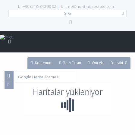
+90 (548) 840 90 02
|
info@northhillsestate.com
STG
Konumum
Tam Ekran
Önceki
Sonraki
Haritalar yükleniyor