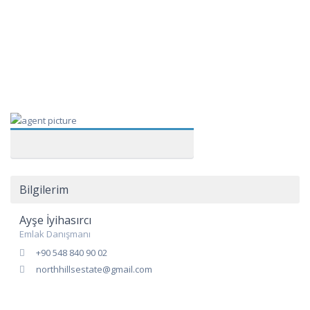
Bilgilerim
Ayşe İyihasırcı
Emlak Danışmanı
+90 548 840 90 02
northhillsestate@gmail.com