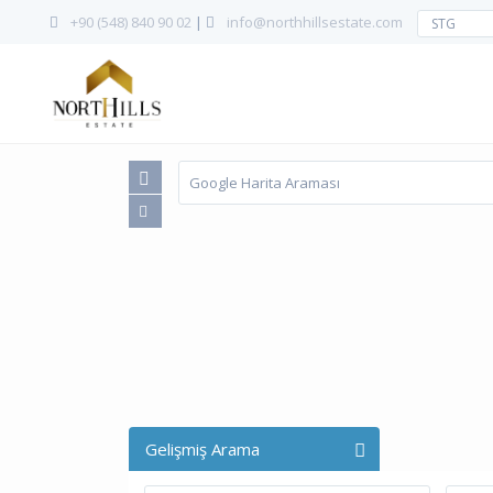
+90 (548) 840 90 02
|
info@northhillsestate.com
STG
Gelişmiş Arama