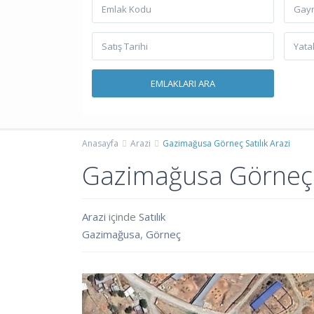
Gayr
Anasayfa
Arazi
Gazimağusa Görneç Satılık Arazi
Gazimağusa Görneç S
Arazi
içinde
Satılık
Gazimağusa
,
Görneç