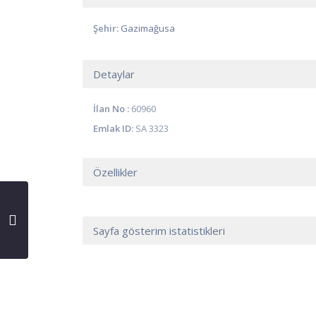
Şehir:
Gazimağusa
Detaylar
İlan No :
60960
Emlak ID:
SA 3323
Özellikler
Sayfa gösterim istatistikleri