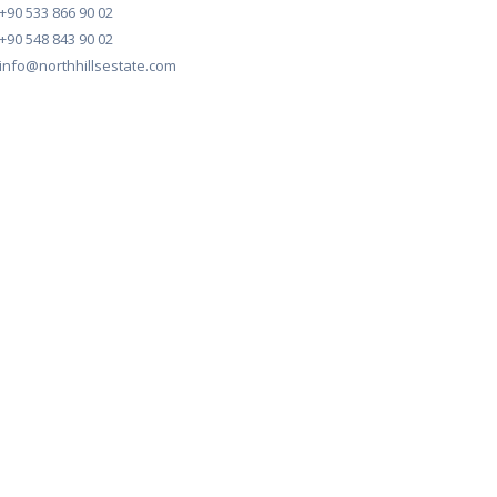
+90 533 866 90 02
+90 548 843 90 02
info@northhillsestate.com