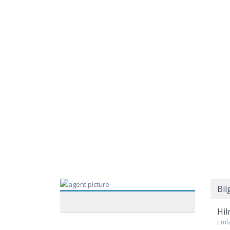
Bil
Hil
Eml