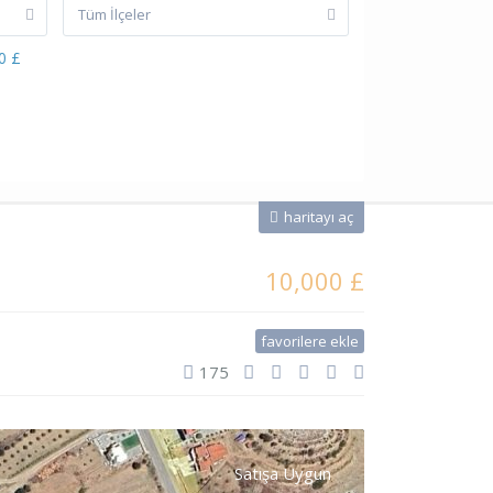
Tüm İlçeler
0 £
haritayı aç
10,000 £
favorilere ekle
175
Satışa Uygun