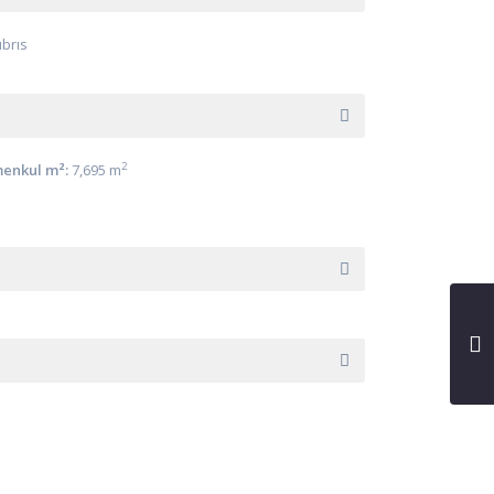
ıbrıs
2
enkul m²:
7,695 m