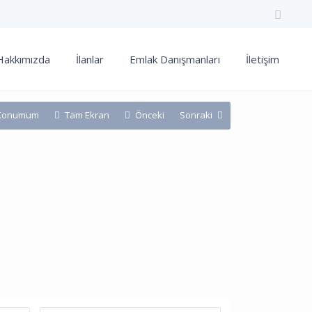
Hakkımızda
İlanlar
Emlak Danışmanları
İletişim
Konumum
Tam Ekran
Önceki
Sonraki