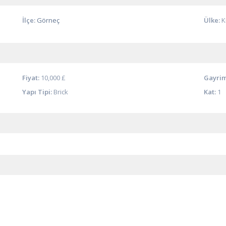
İlçe:
Görneç
Ülke:
K
Fiyat:
10,000 £
Gayrim
Yapı Tipi:
Brick
Kat:
1