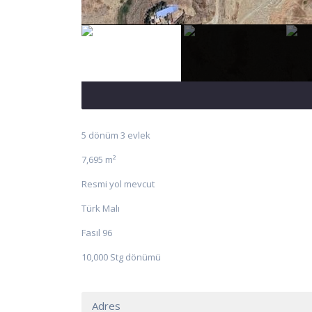
5 dönüm 3 evlek
7,695 m²
Resmi yol mevcut
Türk Malı
Fasıl 96
10,000 Stg dönümü
Adres