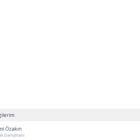
gilerim
mi Özakın
ak Danışmanı