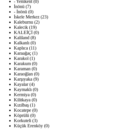
- Yenikent (0)
İnönü (7)
- İnönü (0)
İskele Merkez (23)
Kaleburnu (2)
Kalecik (19)
KALEİÇİ (0)
Kaliland (8)
Kalkanlı (0)
Kaplıca (11)
Karaağaç (1)
Karakol (1)
Karakum (0)
Karaman (0)
Karaoğlan (0)
Karşıyaka (9)
Kayalar (4)
Kaymaklı (0)
Kermiya (0)
Kilitkaya (0)
Kızılbaş (1)
Kocatepe (0)
Köprülü (0)
Korkuteli (3)
Küçük Erenköy (0)