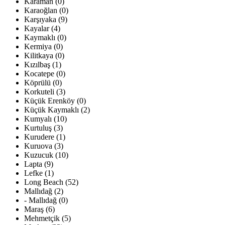
Karaman (0)
Karaoğlan (0)
Karşıyaka (9)
Kayalar (4)
Kaymaklı (0)
Kermiya (0)
Kilitkaya (0)
Kızılbaş (1)
Kocatepe (0)
Köprülü (0)
Korkuteli (3)
Küçük Erenköy (0)
Küçük Kaymaklı (2)
Kumyalı (10)
Kurtuluş (3)
Kurudere (1)
Kuruova (3)
Kuzucuk (10)
Lapta (9)
Lefke (1)
Long Beach (52)
Mallıdağ (2)
- Mallıdağ (0)
Maraş (6)
Mehmetçik (5)