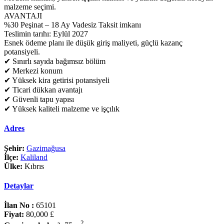
malzeme seçimi.
AVANTAJI
%30 Peşinat – 18 Ay Vadesiz Taksit imkanı
Teslimin tarıhı: Eylül 2027
Esnek ödeme planı ile düşük giriş maliyeti, güçlü kazanç
potansiyeli.
✔ Sınırlı sayıda bağımsız bölüm
✔ Merkezi konum
✔ Yüksek kira getirisi potansiyeli
✔ Ticari dükkan avantajı
✔ Güvenli tapu yapısı
✔ Yüksek kaliteli malzeme ve işçılık
Adres
Şehir:
Gazimağusa
İlçe:
Kaliland
Ülke:
Kıbrıs
Detaylar
İlan No :
65101
Fiyat:
80,000 £
2