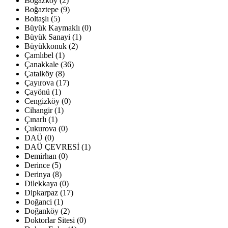
Boğazköy (2)
Boğaztepe (9)
Boltaşlı (5)
Büyük Kaymaklı (0)
Büyük Sanayi (1)
Büyükkonuk (2)
Çamlıbel (1)
Çanakkale (36)
Çatalköy (8)
Çayırova (17)
Çayönü (1)
Cengizköy (0)
Cihangir (1)
Çınarlı (1)
Çukurova (0)
DAÜ (0)
DAÜ ÇEVRESİ (1)
Demirhan (0)
Derince (5)
Derinya (8)
Dilekkaya (0)
Dipkarpaz (17)
Doğanci (1)
Doğanköy (2)
Doktorlar Sitesi (0)