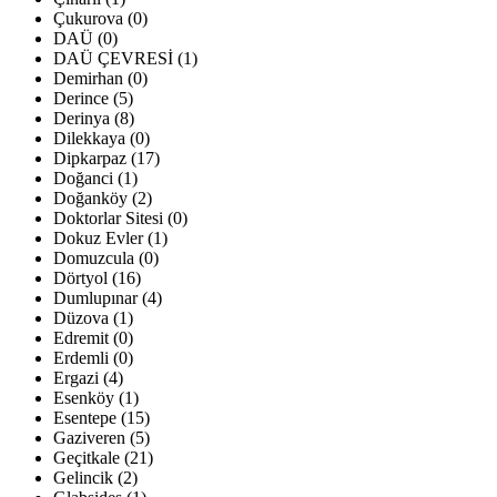
Çukurova (0)
DAÜ (0)
DAÜ ÇEVRESİ (1)
Demirhan (0)
Derince (5)
Derinya (8)
Dilekkaya (0)
Dipkarpaz (17)
Doğanci (1)
Doğanköy (2)
Doktorlar Sitesi (0)
Dokuz Evler (1)
Domuzcula (0)
Dörtyol (16)
Dumlupınar (4)
Düzova (1)
Edremit (0)
Erdemli (0)
Ergazi (4)
Esenköy (1)
Esentepe (15)
Gaziveren (5)
Geçitkale (21)
Gelincik (2)