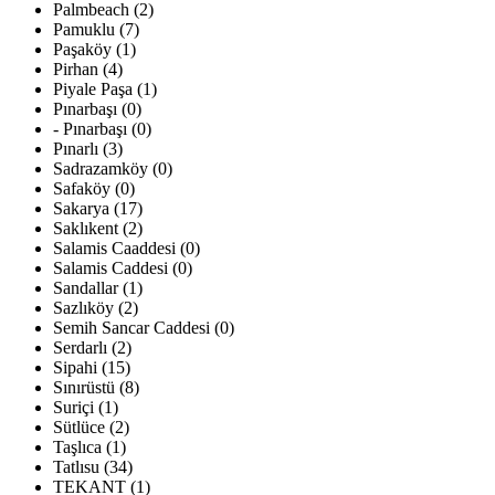
Palmbeach (2)
Pamuklu (7)
Paşaköy (1)
Pirhan (4)
Piyale Paşa (1)
Pınarbaşı (0)
- Pınarbaşı (0)
Pınarlı (3)
Sadrazamköy (0)
Safaköy (0)
Sakarya (17)
Saklıkent (2)
Salamis Caaddesi (0)
Salamis Caddesi (0)
Sandallar (1)
Sazlıköy (2)
Semih Sancar Caddesi (0)
Serdarlı (2)
Sipahi (15)
Sınırüstü (8)
Suriçi (1)
Sütlüce (2)
Taşlıca (1)
Tatlısu (34)
TEKANT (1)