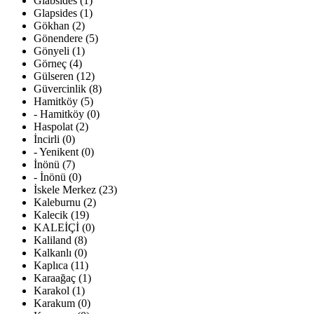
Glabsides (1)
Glapsides (1)
Gökhan (2)
Gönendere (5)
Gönyeli (1)
Görneç (4)
Gülseren (12)
Güvercinlik (8)
Hamitköy (5)
- Hamitköy (0)
Haspolat (2)
İncirli (0)
- Yenikent (0)
İnönü (7)
- İnönü (0)
İskele Merkez (23)
Kaleburnu (2)
Kalecik (19)
KALEİÇİ (0)
Kaliland (8)
Kalkanlı (0)
Kaplıca (11)
Karaağaç (1)
Karakol (1)
Karakum (0)