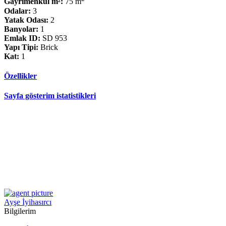
Gayrimenkul m²:
75 m
Odalar:
3
Yatak Odası:
2
Banyolar:
1
Emlak ID:
SD 953
Yapı Tipi:
Brick
Kat:
1
Özellikler
Sayfa gösterim istatistikleri
Ayşe İyihasırcı
Bilgilerim