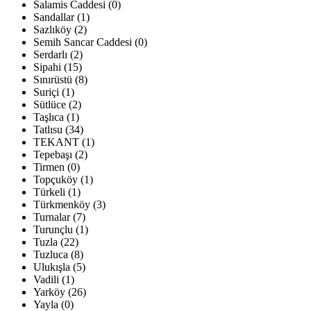
Salamis Caddesi (0)
Sandallar (1)
Sazlıköy (2)
Semih Sancar Caddesi (0)
Serdarlı (2)
Sipahi (15)
Sınırüstü (8)
Suriçi (1)
Sütlüce (2)
Taşlıca (1)
Tatlısu (34)
TEKANT (1)
Tepebaşı (2)
Tirmen (0)
Topçuköy (1)
Türkeli (1)
Türkmenköy (3)
Turnalar (7)
Turunçlu (1)
Tuzla (22)
Tuzluca (8)
Ulukışla (5)
Vadili (1)
Yarköy (26)
Yayla (0)