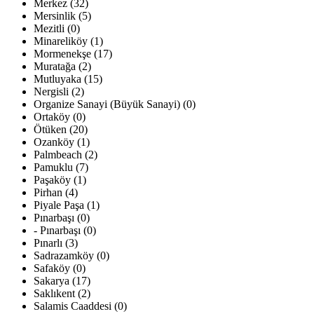
Merkez (32)
Mersinlik (5)
Mezitli (0)
Minareliköy (1)
Mormenekşe (17)
Muratağa (2)
Mutluyaka (15)
Nergisli (2)
Organize Sanayi (Büyük Sanayi) (0)
Ortaköy (0)
Ötüken (20)
Ozanköy (1)
Palmbeach (2)
Pamuklu (7)
Paşaköy (1)
Pirhan (4)
Piyale Paşa (1)
Pınarbaşı (0)
- Pınarbaşı (0)
Pınarlı (3)
Sadrazamköy (0)
Safaköy (0)
Sakarya (17)
Saklıkent (2)
Salamis Caaddesi (0)