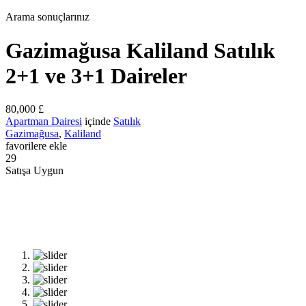
Arama sonuçlarınız
Gazimağusa Kaliland Satılık
2+1 ve 3+1 Daireler
80,000 £
Apartman Dairesi
içinde
Satılık
Gazimağusa
,
Kaliland
favorilere ekle
29
Satışa Uygun