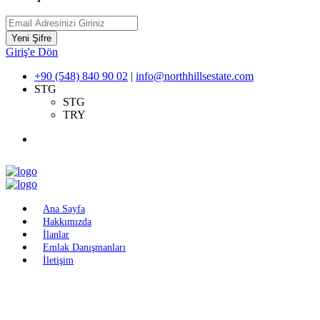
Yeni Şifre
Giriş'e Dön
+90 (548) 840 90 02
|
info@northhillsestate.com
STG
STG
TRY
Ana Sayfa
Hakkımızda
İlanlar
Emlak Danışmanları
İletişim