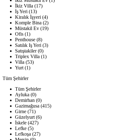
İkiz Müstakil Ev (1)
İkiz Villa (17)
İş Yeri (13)
Kiralık İşyeri (4)
Komple Bina (2)
Müstakil Ev (19)
Ofis (1)
Penthouse (8)
Satılık Iş Yeri (3)
Satıştakiler (0)
Triplex Villa (1)
Villa (53)
Yurt (1)
Tüm Şehirler
Tüm Şehirler
Ayluka (0)
Demirhan (0)
Gazimağusa (415)
Girne (71)
Güzelyurt (6)
İskele (427)
Lefke (5)
Lefkoşa (27)
Mersin (0)