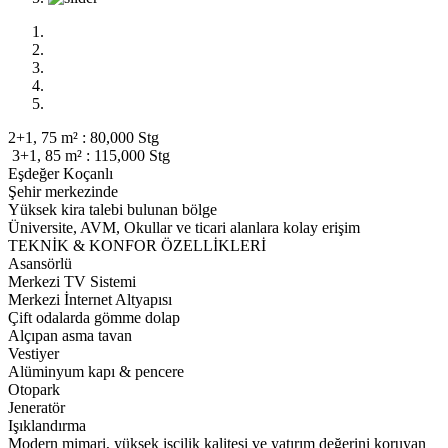
2+1, 75 m² : 80,000 Stg
3+1, 85 m² : 115,000 Stg
Eşdeğer Koçanlı
Şehir merkezinde
Yüksek kira talebi bulunan bölge
Üniversite, AVM, Okullar ve ticari alanlara kolay erişim
TEKNİK & KONFOR ÖZELLİKLERİ
Asansörlü
Merkezi TV Sistemi
Merkezi İnternet Altyapısı
Çift odalarda gömme dolap
Alçıpan asma tavan
Vestiyer
Alüminyum kapı & pencere
Otopark
Jeneratör
Işıklandırma
Modern mimari, yüksek işçilik kalitesi ve yatırım değerini koruyan