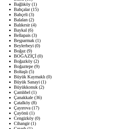
Bağlıköy (1)
Bahçalar (15)
Bahçeli (3)
Balalan (2)
Balıkesir (4)
Baykal (6)
Bellapais (3)
Beşparmak (1)
Beylerbeyi (0)
Boğaz (9)
BOĞAZİÇİ (0)
Boğazköy (2)
Boğaztepe (9)
Boltaşlı (5)
Büyük Kaymaklı (0)
Büyük Sanayi (1)
Büyükkonuk (2)
Çamlıbel (1)
Çanakkale (36)
Çatalköy (8)
Çayırova (17)
Çayönü (1)
Cengizköy (0)
Cihangir (1)
Çınarlı (1)