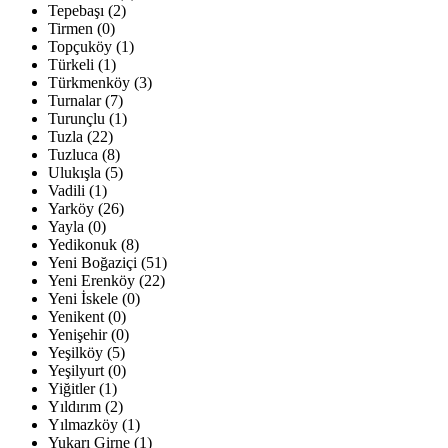
Tepebaşı (2)
Tirmen (0)
Topçuköy (1)
Türkeli (1)
Türkmenköy (3)
Turnalar (7)
Turunçlu (1)
Tuzla (22)
Tuzluca (8)
Ulukışla (5)
Vadili (1)
Yarköy (26)
Yayla (0)
Yedikonuk (8)
Yeni Boğaziçi (51)
Yeni Erenköy (22)
Yeni İskele (0)
Yenikent (0)
Yenişehir (0)
Yeşilköy (5)
Yeşilyurt (0)
Yiğitler (1)
Yıldırım (2)
Yılmazköy (1)
Yukarı Girne (1)