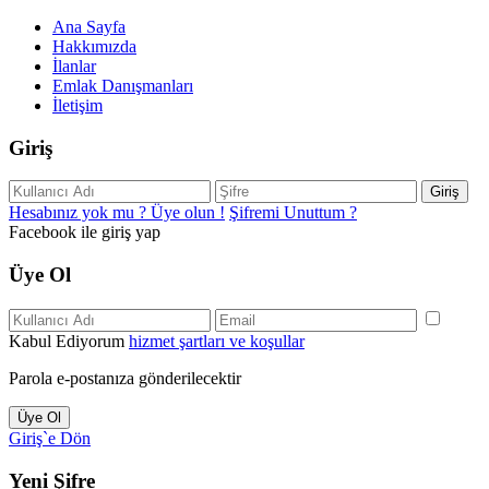
Ana Sayfa
Hakkımızda
İlanlar
Emlak Danışmanları
İletişim
Giriş
Giriş
Hesabınız yok mu ? Üye olun !
Şifremi Unuttum ?
Facebook ile giriş yap
Üye Ol
Kabul Ediyorum
hizmet şartları ve koşullar
Parola e-postanıza gönderilecektir
Üye Ol
Giriş`e Dön
Yeni Şifre