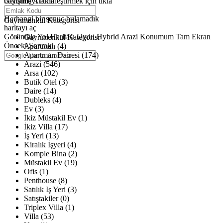
büyütmeyi etkinleştirmek için tıkla
Gelişmiş Arama
Haritalar yükleniyor
Herhangi bir sonuç bulamadık
Gayrimenkul Kategorisi
haritayı aç
Görüntüle
Yol Haritası
Uydu
Hybrid
Arazi
Konumum
Tam Ekran
Gayrimenkul Kategorisi
Önceki
Sonraki
Apartman (4)
Apartman Dairesi (174)
Arazi (546)
Arsa (102)
Butik Otel (3)
Daire (14)
Dubleks (4)
Ev (3)
İkiz Müstakil Ev (1)
İkiz Villa (17)
İş Yeri (13)
Kiralık İşyeri (4)
Komple Bina (2)
Müstakil Ev (19)
Ofis (1)
Penthouse (8)
Satılık Iş Yeri (3)
Satıştakiler (0)
Triplex Villa (1)
Villa (53)