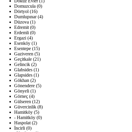
Dokuz Evler (1)
Domuzcula (0)
Dörtyol (16)
Dumlupınar (4)
Düzova (1)
Edremit (0)
Erdemli (0)
Ergazi (4)
Esenköy (1)
Esentepe (15)
Gaziveren (5)
Geçitkale (21)
Gelincik (2)
Glabsides (1)
Glapsides (1)
Gökhan (2)
Gönendere (5)
Gönyeli (1)
Görneç (4)
Gülseren (12)
Güvercinlik (8)
Hamitköy (5)
- Hamitköy (0)
Haspolat (2)
İncirli (0)