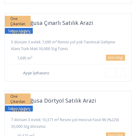
Çınarlı
,
Gazimağusa
Öne
Gazimağusa Çınarlı Satılık Arazi
Çıkarılan
Satışa Uygun
30,000 £
5 dönüm 3 evlek 7,695 m² Remsi yol yok Tarımsal Gelişme
Alanı Türk Malı 30,000 Stg Tümü
tüm bilgi
2
7,695 m
Ayşe İyihasırcı
Dörtyol
,
Gazimağusa
Öne
Gazimağusa Dörtyol Satılık Arazi
Çıkarılan
Satışa Uygun
30,000 £
7 dönüm 3 evlek 10,371 m² Resmi yol mevcut Fasıl 96 (%220)
30,000 Stg dönümü
tüm bilgi
2
10,371 m