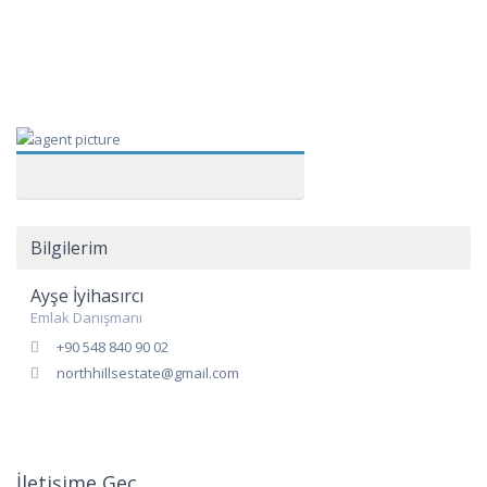
Bilgilerim
Ayşe İyihasırcı
Emlak Danışmanı
+90 548 840 90 02
northhillsestate@gmail.com
İletişime Geç