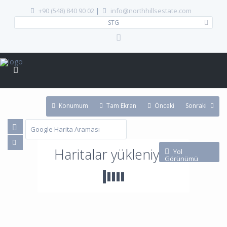
+90 (548) 840 90 02
|
info@northhillsestate.com
STG
Konumum
Tam Ekran
Önceki
Sonraki
Haritalar yükleniyor
Yol
Görünümü