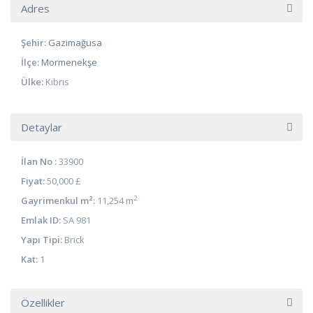
Adres
Şehir:
Gazimağusa
İlçe:
Mormenekşe
Ülke:
Kıbrıs
Detaylar
İlan No :
33900
Fiyat:
50,000 £
2
Gayrimenkul m²:
11,254 m
Emlak ID:
SA 981
Yapı Tipi:
Brick
Kat:
1
Özellikler