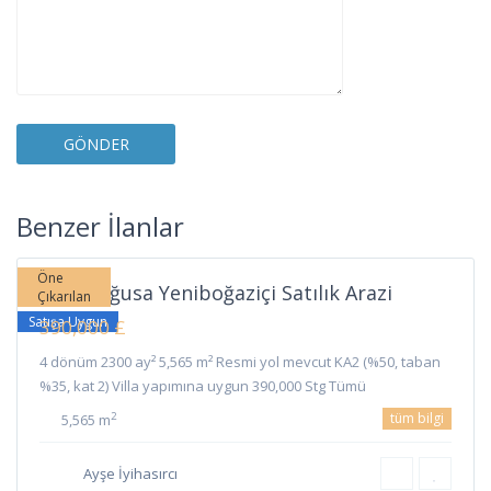
Yeni
Boğaziçi
,
Benzer İlanlar
Gazimağusa
Öne
Gazimağusa Yeniboğaziçi Satılık Arazi
Çıkarılan
Satışa Uygun
390,000 £
4 dönüm 2300 ay² 5,565 m² Resmi yol mevcut KA2 (%50, taban
%35, kat 2) Villa yapımına uygun 390,000 Stg Tümü
tüm bilgi
2
5,565 m
Ayşe İyihasırcı