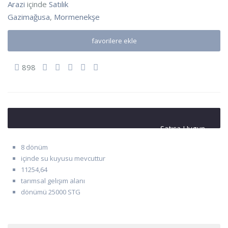
Arazi
içinde
Satılık
Gazimağusa
,
Mormenekşe
favorilere ekle
898
Satışa Uygun
8 dönüm
içinde su kuyusu mevcuttur
11254,64
tarımsal gelışım alanı
dönümü 25000 STG