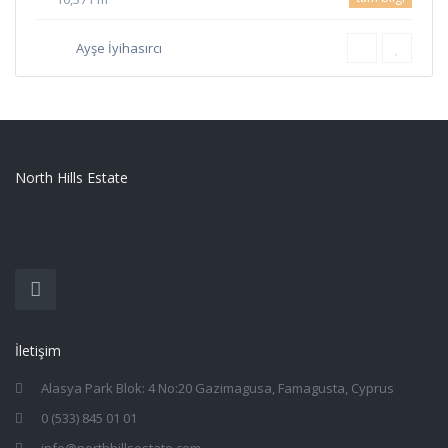
Ayşe İyihasırcı
North Hills Estate
İletişim
Alasya Park Blok: 4 No:20 Gazimagusa, Famagusta, Cyprus
0 (533) 845 01 01