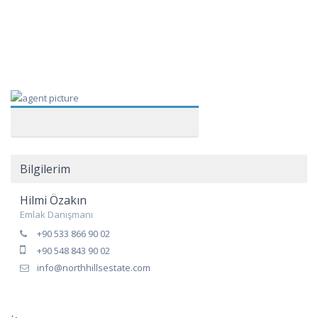
Bilgilerim
Hilmi Özakın
Emlak Danışmanı
+90 533 866 90 02
+90 548 843 90 02
info@northhillsestate.com