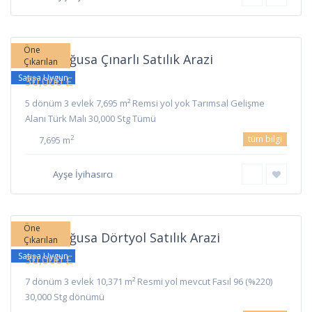
Çınarlı
,
Gazimağusa
Öne
Gazimağusa Çınarlı Satılık Arazi
Çıkarılan
Satışa Uygun
30,000 £
5 dönüm 3 evlek 7,695 m² Remsi yol yok Tarımsal Gelişme
Alanı Türk Malı 30,000 Stg Tümü
tüm bilgi
2
7,695 m
Ayşe İyihasırcı
Dörtyol
,
Gazimağusa
Öne
Gazimağusa Dörtyol Satılık Arazi
Çıkarılan
Satışa Uygun
30,000 £
7 dönüm 3 evlek 10,371 m² Resmi yol mevcut Fasıl 96 (%220)
30,000 Stg dönümü