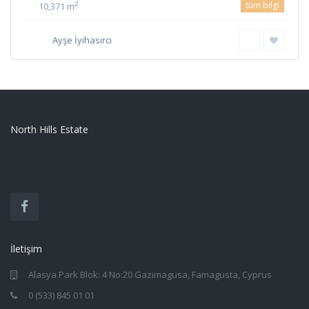
tüm bilgi
2
10,371 m
Ayşe İyihasırcı
North Hills Estate
İletişim
Alasya Park Blok: 4 No:20 Gazimagusa, Famagusta, Cyprus
0 (533) 845 01 01