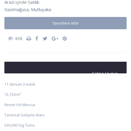
Arazi
içinde
Satılık
Gazimağusa
,
Mutluyaka
favorilere ekle
438
Satışa Uygun
11 dönüm 3 evlek
15,724 m²
Resmi Yol Mevcut
Tarımsal Gelişme Alanı
530,000 Stg Tümü