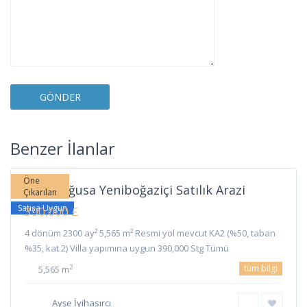
Yeni
Boğaziçi
,
Benzer İlanlar
Gazimağusa
Öne
Gazimağusa Yeniboğaziçi Satılık Arazi
Çıkarılan
Satışa Uygun
390,000 £
4 dönüm 2300 ay² 5,565 m² Resmi yol mevcut KA2 (%50, taban
%35, kat 2) Villa yapımına uygun 390,000 Stg Tümü
tüm bilgi
2
5,565 m
Ayşe İyihasırcı