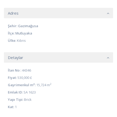
Adres
Şehir:
Gazimağusa
İlçe:
Mutluyaka
Ülke:
Kıbrıs
Detaylar
İlan No :
44346
Fiyat:
530,000 £
2
Gayrimenkul m²:
15,724 m
Emlak ID:
SA 1623
Yapı Tipi:
Brick
Kat:
1