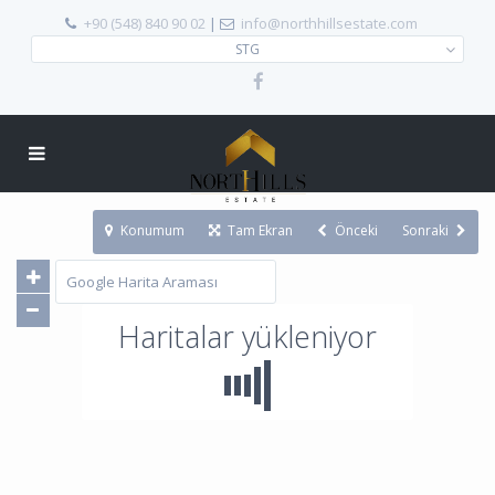
+90 (548) 840 90 02
|
info@northhillsestate.com
STG
Konumum
Tam Ekran
Önceki
Sonraki
Haritalar yükleniyor