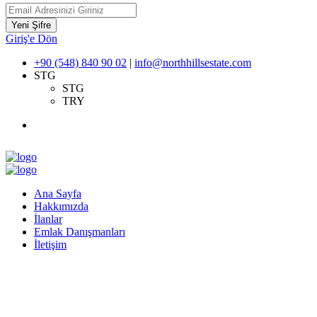
Yeni Şifre
Giriş'e Dön
+90 (548) 840 90 02
|
info@northhillsestate.com
STG
STG
TRY
Ana Sayfa
Hakkımızda
İlanlar
Emlak Danışmanları
İletişim