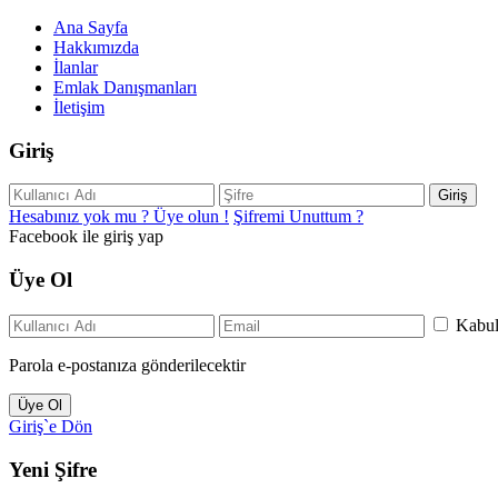
Ana Sayfa
Hakkımızda
İlanlar
Emlak Danışmanları
İletişim
Giriş
Giriş
Hesabınız yok mu ? Üye olun !
Şifremi Unuttum ?
Facebook ile giriş yap
Üye Ol
Kabu
Parola e-postanıza gönderilecektir
Üye Ol
Giriş`e Dön
Yeni Şifre