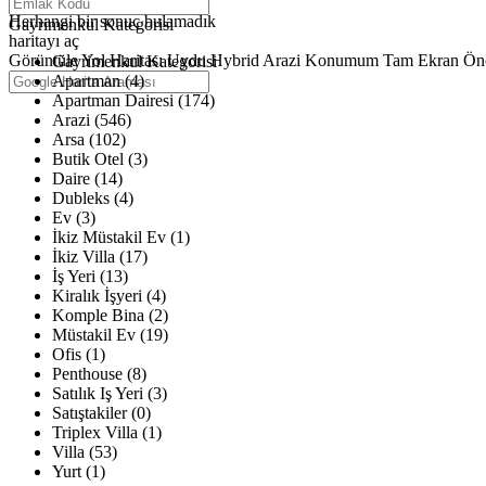
Haritalar yükleniyor
Herhangi bir sonuç bulamadık
Gayrimenkul Kategorisi
haritayı aç
Görüntüle
Yol Haritası
Uydu
Hybrid
Arazi
Konumum
Tam Ekran
Ön
Gayrimenkul Kategorisi
Apartman (4)
Apartman Dairesi (174)
Arazi (546)
Arsa (102)
Butik Otel (3)
Daire (14)
Dubleks (4)
Ev (3)
İkiz Müstakil Ev (1)
İkiz Villa (17)
İş Yeri (13)
Kiralık İşyeri (4)
Komple Bina (2)
Müstakil Ev (19)
Ofis (1)
Penthouse (8)
Satılık Iş Yeri (3)
Satıştakiler (0)
Triplex Villa (1)
Villa (53)
Yurt (1)