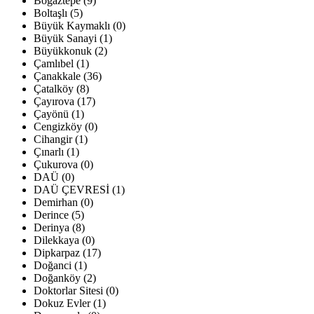
Boğaztepe (9)
Boltaşlı (5)
Büyük Kaymaklı (0)
Büyük Sanayi (1)
Büyükkonuk (2)
Çamlıbel (1)
Çanakkale (36)
Çatalköy (8)
Çayırova (17)
Çayönü (1)
Cengizköy (0)
Cihangir (1)
Çınarlı (1)
Çukurova (0)
DAÜ (0)
DAÜ ÇEVRESİ (1)
Demirhan (0)
Derince (5)
Derinya (8)
Dilekkaya (0)
Dipkarpaz (17)
Doğanci (1)
Doğanköy (2)
Doktorlar Sitesi (0)
Dokuz Evler (1)