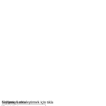
büyütmeyi etkinleştirmek için tıkla
Gelişmiş Arama