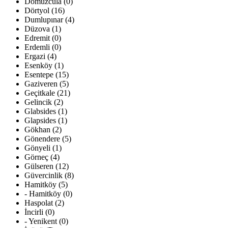
Domuzcula (0)
Dörtyol (16)
Dumlupınar (4)
Düzova (1)
Edremit (0)
Erdemli (0)
Ergazi (4)
Esenköy (1)
Esentepe (15)
Gaziveren (5)
Geçitkale (21)
Gelincik (2)
Glabsides (1)
Glapsides (1)
Gökhan (2)
Gönendere (5)
Gönyeli (1)
Görneç (4)
Gülseren (12)
Güvercinlik (8)
Hamitköy (5)
- Hamitköy (0)
Haspolat (2)
İncirli (0)
- Yenikent (0)