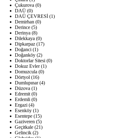
Çukurova (0)
DAÜ (0)
DAÜ ÇEVRESİ (1)
Demirhan (0)
Derince (5)
Derinya (8)
Dilekkaya (0)
Dipkarpaz (17)
Doğanci (1)
Doğanköy (2)
Doktorlar Sitesi (0)
Dokuz Evler (1)
Domuzcula (0)
Dörtyol (16)
Dumlupınar (4)
Düzova (1)
Edremit (0)
Erdemli (0)
Ergazi (4)
Esenköy (1)
Esentepe (15)
Gaziveren (5)
Geçitkale (21)
Gelincik (2)