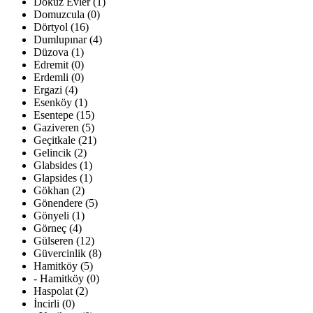
Dokuz Evler (1)
Domuzcula (0)
Dörtyol (16)
Dumlupınar (4)
Düzova (1)
Edremit (0)
Erdemli (0)
Ergazi (4)
Esenköy (1)
Esentepe (15)
Gaziveren (5)
Geçitkale (21)
Gelincik (2)
Glabsides (1)
Glapsides (1)
Gökhan (2)
Gönendere (5)
Gönyeli (1)
Görneç (4)
Gülseren (12)
Güvercinlik (8)
Hamitköy (5)
- Hamitköy (0)
Haspolat (2)
İncirli (0)