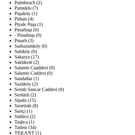
Palmbeach (2)
Pamuklu (7)
Paşaköy (1)
Pirhan (4)
Piyale Paşa (1)
Pınarbaşı (0)
- Pınarbaşı (0)
Pınarlı (3)
Sadrazamköy (0)
Safaköy (0)
Sakarya (17)
Saklıkent (2)
Salamis Caaddesi (0)
Salamis Caddesi (0)
Sandallar (1)
Sazlıköy (2)
Semih Sancar Caddesi (0)
Serdarlı (2)
Sipahi (15)
Sınırüstü (8)
Suriçi (1)
Sütlüce (2)
Taşlıca (1)
Tatlısu (34)
TEKANT (1)