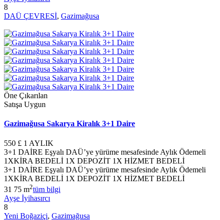
8
DAÜ ÇEVRESİ
,
Gazimağusa
Öne Çıkarılan
Satışa Uygun
Gazimağusa Sakarya Kiralık 3+1 Daire
550 £
1 AYLIK
3+1 DAİRE Eşyalı DAÜ’ye yürüme mesafesinde Aylık Ödemeli
1XKİRA BEDELİ 1X DEPOZİT 1X HİZMET BEDELİ
3+1 DAİRE Eşyalı DAÜ’ye yürüme mesafesinde Aylık Ödemeli
1XKİRA BEDELİ 1X DEPOZİT 1X HİZMET BEDELİ
2
3
1
75 m
tüm bilgi
Ayşe İyihasırcı
8
Yeni Boğaziçi
,
Gazimağusa