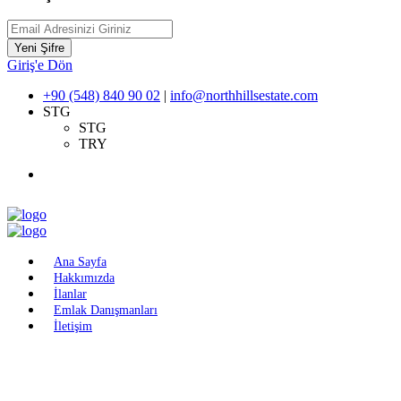
Yeni Şifre
Giriş'e Dön
+90 (548) 840 90 02
|
info@northhillsestate.com
STG
STG
TRY
Ana Sayfa
Hakkımızda
İlanlar
Emlak Danışmanları
İletişim