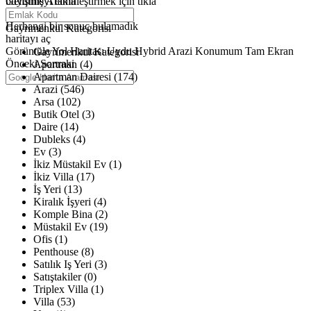
büyütmeyi etkinleştirmek için tıkla
Gelişmiş Arama
Haritalar yükleniyor
Herhangi bir sonuç bulamadık
Gayrimenkul Kategorisi
haritayı aç
Görüntüle
Yol Haritası
Uydu
Hybrid
Arazi
Konumum
Tam Ekran
Gayrimenkul Kategorisi
Önceki
Sonraki
Apartman (4)
Apartman Dairesi (174)
Arazi (546)
Arsa (102)
Butik Otel (3)
Daire (14)
Dubleks (4)
Ev (3)
İkiz Müstakil Ev (1)
İkiz Villa (17)
İş Yeri (13)
Kiralık İşyeri (4)
Komple Bina (2)
Müstakil Ev (19)
Ofis (1)
Penthouse (8)
Satılık Iş Yeri (3)
Satıştakiler (0)
Triplex Villa (1)
Villa (53)