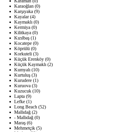
Karaman (0)
Karaoğlan (0)
Karşıyaka (9)
Kayalar (4)
Kaymaklı (0)
Kermiya (0)
Kilitkaya (0)
Kızılbaş (1)
Kocatepe (0)
Köprülü (0)
Korkuteli (3)
Küçük Erenköy (0)
Küçük Kaymaklı (2)
Kumyalı (10)
Kurtuluş (3)
Kurudere (1)
Kuruova (3)
Kuzucuk (10)
Lapta (9)
Lefke (1)
Long Beach (52)
Mallıdağ (2)
- Mallıdağ (0)
Maraş (6)
Mehmetçik (5)