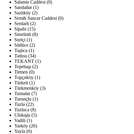
Salamis Caddesi (0)
Sandallar (1)
Sazlıköy (2)
Semih Sancar Caddesi (0)
Serdarlı (2)
Sipahi (15)
Sınırüstü (8)
Suriçi (1)
Sütlüce (2)
Taşlıca (1)
Tatlısu (34)
TEKANT (1)
Tepebaşı (2)
Tirmen (0)
Topçuköy (1)
Türkeli (1)
Türkmenköy (3)
Turnalar (7)
Turunçlu (1)
Tuzla (22)
Tuzluca (8)
Ulukışla (5)
Vadili (1)
Yarköy (26)
Yayla (0)