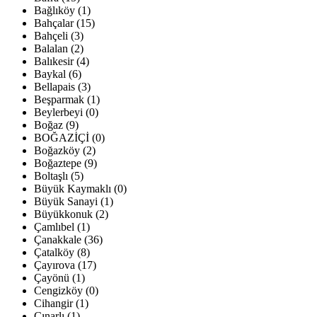
Bağlıköy (1)
Bahçalar (15)
Bahçeli (3)
Balalan (2)
Balıkesir (4)
Baykal (6)
Bellapais (3)
Beşparmak (1)
Beylerbeyi (0)
Boğaz (9)
BOĞAZİÇİ (0)
Boğazköy (2)
Boğaztepe (9)
Boltaşlı (5)
Büyük Kaymaklı (0)
Büyük Sanayi (1)
Büyükkonuk (2)
Çamlıbel (1)
Çanakkale (36)
Çatalköy (8)
Çayırova (17)
Çayönü (1)
Cengizköy (0)
Cihangir (1)
Çınarlı (1)