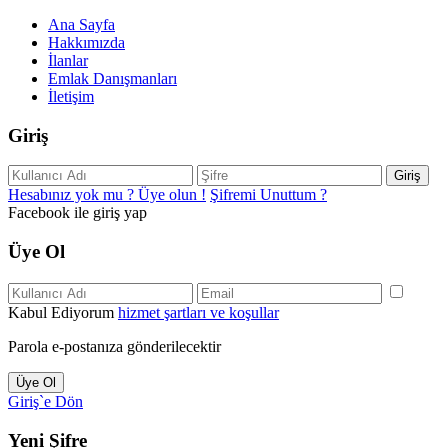
Ana Sayfa
Hakkımızda
İlanlar
Emlak Danışmanları
İletişim
Giriş
Giriş
Hesabınız yok mu ? Üye olun !
Şifremi Unuttum ?
Facebook ile giriş yap
Üye Ol
Kabul Ediyorum
hizmet şartları ve koşullar
Parola e-postanıza gönderilecektir
Üye Ol
Giriş`e Dön
Yeni Şifre