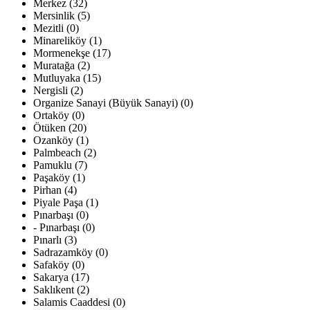
Merkez (32)
Mersinlik (5)
Mezitli (0)
Minareliköy (1)
Mormenekşe (17)
Muratağa (2)
Mutluyaka (15)
Nergisli (2)
Organize Sanayi (Büyük Sanayi) (0)
Ortaköy (0)
Ötüken (20)
Ozanköy (1)
Palmbeach (2)
Pamuklu (7)
Paşaköy (1)
Pirhan (4)
Piyale Paşa (1)
Pınarbaşı (0)
- Pınarbaşı (0)
Pınarlı (3)
Sadrazamköy (0)
Safaköy (0)
Sakarya (17)
Saklıkent (2)
Salamis Caaddesi (0)