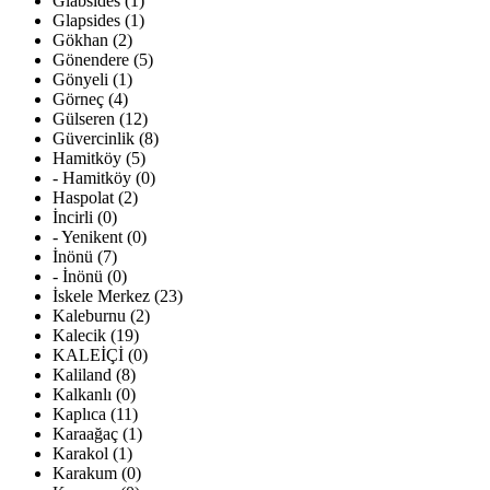
Glabsides (1)
Glapsides (1)
Gökhan (2)
Gönendere (5)
Gönyeli (1)
Görneç (4)
Gülseren (12)
Güvercinlik (8)
Hamitköy (5)
- Hamitköy (0)
Haspolat (2)
İncirli (0)
- Yenikent (0)
İnönü (7)
- İnönü (0)
İskele Merkez (23)
Kaleburnu (2)
Kalecik (19)
KALEİÇİ (0)
Kaliland (8)
Kalkanlı (0)
Kaplıca (11)
Karaağaç (1)
Karakol (1)
Karakum (0)