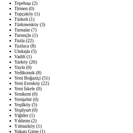
Tepebaşı (2)
Tirmen (0)
Topçuköy (1)
Türkeli (1)
Türkmenköy (3)
Turnalar (7)
Turunçlu (1)
Tuzla (22)
Tuzluca (8)
Ulukışla (5)
Vadili (1)
Yarköy (26)
Yayla (0)
Yedikonuk (8)
Yeni Boğaziçi (51)
Yeni Erenköy (22)
Yeni İskele (0)
Yenikent (0)
Yenişehir (0)
Yeşilköy (5)
Yeşilyurt (0)
Yiğitler (1)
Yıldırım (2)
Yılmazköy (1)
Yukarı Girne (1)