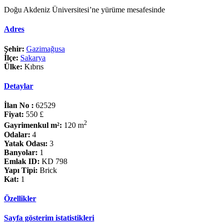
Doğu Akdeniz Üniversitesi’ne yürüme mesafesinde
Adres
Şehir:
Gazimağusa
İlçe:
Sakarya
Ülke:
Kıbrıs
Detaylar
İlan No :
62529
Fiyat:
550 £
2
Gayrimenkul m²:
120 m
Odalar:
4
Yatak Odası:
3
Banyolar:
1
Emlak ID:
KD 798
Yapı Tipi:
Brick
Kat:
1
Özellikler
Sayfa gösterim istatistikleri