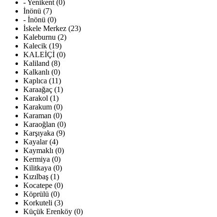
- Yenikent (0)
İnönü (7)
- İnönü (0)
İskele Merkez (23)
Kaleburnu (2)
Kalecik (19)
KALEİÇİ (0)
Kaliland (8)
Kalkanlı (0)
Kaplıca (11)
Karaağaç (1)
Karakol (1)
Karakum (0)
Karaman (0)
Karaoğlan (0)
Karşıyaka (9)
Kayalar (4)
Kaymaklı (0)
Kermiya (0)
Kilitkaya (0)
Kızılbaş (1)
Kocatepe (0)
Köprülü (0)
Korkuteli (3)
Küçük Erenköy (0)