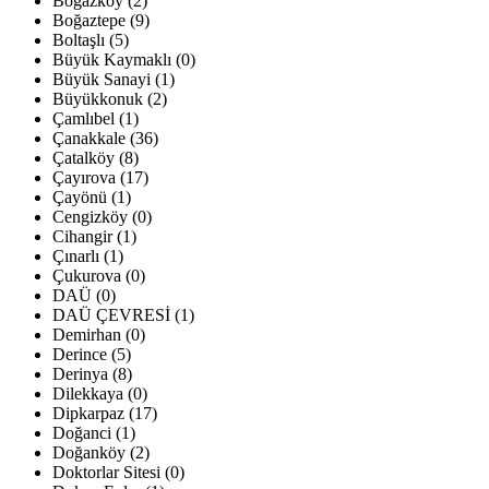
Boğazköy (2)
Boğaztepe (9)
Boltaşlı (5)
Büyük Kaymaklı (0)
Büyük Sanayi (1)
Büyükkonuk (2)
Çamlıbel (1)
Çanakkale (36)
Çatalköy (8)
Çayırova (17)
Çayönü (1)
Cengizköy (0)
Cihangir (1)
Çınarlı (1)
Çukurova (0)
DAÜ (0)
DAÜ ÇEVRESİ (1)
Demirhan (0)
Derince (5)
Derinya (8)
Dilekkaya (0)
Dipkarpaz (17)
Doğanci (1)
Doğanköy (2)
Doktorlar Sitesi (0)