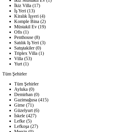
İkiz Müstakil Ev (1)
İkiz Villa (17)
İş Yeri (13)
Kiralık İşyeri (4)
Komple Bina (2)
Müstakil Ev (19)
Ofis (1)
Penthouse (8)
Satılık Iş Yeri (3)
Satıştakiler (0)
Triplex Villa (1)
Villa (53)
Yurt (1)
Tüm Şehirler
Tüm Şehirler
Ayluka (0)
Demirhan (0)
Gazimağusa (415)
Girne (71)
Güzelyurt (6)
İskele (427)
Lefke (5)
Lefkoşa (27)
Mersin (0)