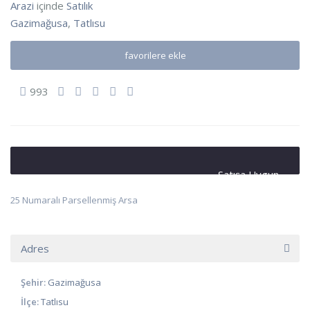
Arazi
içinde
Satılık
Gazimağusa
,
Tatlısu
favorilere ekle
993
Satışa Uygun
25 Numaralı Parsellenmiş Arsa
Adres
Şehir:
Gazimağusa
İlçe:
Tatlısu