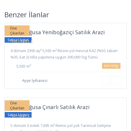
Yeni
Boğaziçi
,
Benzer İlanlar
Gazimağusa
Öne
Gazimağusa Yeniboğaziçi Satılık Arazi
Çıkarılan
Satışa Uygun
390,000 £
4 dönüm 2300 ay² 5,565 m² Resmi yol mevcut KA2 (%50, taban
%35, kat 2) Villa yapımına uygun 390,000 Stg Tümü
tüm bilgi
2
5,565 m
Ayşe İyihasırcı
Çınarlı
,
Gazimağusa
Öne
Gazimağusa Çınarlı Satılık Arazi
Çıkarılan
Satışa Uygun
30,000 £
5 dönüm 3 evlek 7,695 m² Remsi yol yok Tarımsal Gelişme