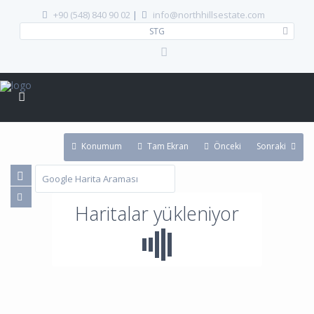
+90 (548) 840 90 02
|
info@northhillsestate.com
STG
Konumum
Tam Ekran
Önceki
Sonraki
Haritalar yükleniyor