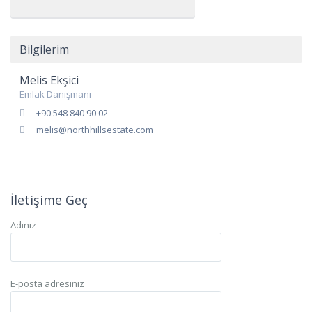
Bilgilerim
Melis Ekşici
Emlak Danışmanı
+90 548 840 90 02
melis@northhillsestate.com
İletişime Geç
Adınız
E-posta adresiniz