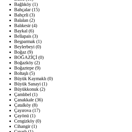
Bağlıköy (1)
Bahçalar (15)
Bahçeli (3)
Balalan (2)
Balıkesir (4)
Baykal (6)
Bellapais (3)
Beşparmak (1)
Beylerbeyi (0)
Boğaz (9)
BOĞAZİÇİ (0)
Boğazköy (2)
Boğaztepe (9)
Boltaşlı (5)
Büyük Kaymaklı (0)
Büyük Sanayi (1)
Büyükkonuk (2)
Çamlıbel (1)
Çanakkale (36)
Çatalköy (8)
Çayırova (17)
Çayönü (1)
Cengizköy (0)
Cihangir (1)
Çınarlı (1)