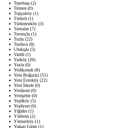
Tepebaşı (2)
Tirmen (0)
Topçuköy (1)
Türkeli (1)
Türkmenköy (3)
Turnalar (7)
Turunçlu (1)
Tuzla (22)
Tuzluca (8)
Ulukışla (5)
Vadili (1)
Yarköy (26)
Yayla (0)
Yedikonuk (8)
Yeni Boğaziçi (51)
Yeni Erenköy (22)
Yeni İskele (0)
Yenikent (0)
Yenişehir (0)
Yeşilköy (5)
Yeşilyurt (0)
Yiğitler (1)
Yıldırım (2)
Yılmazköy (1)
Yukarı Girne (1)