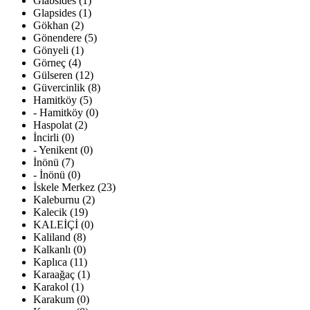
Glabsides (1)
Glapsides (1)
Gökhan (2)
Gönendere (5)
Gönyeli (1)
Görneç (4)
Gülseren (12)
Güvercinlik (8)
Hamitköy (5)
- Hamitköy (0)
Haspolat (2)
İncirli (0)
- Yenikent (0)
İnönü (7)
- İnönü (0)
İskele Merkez (23)
Kaleburnu (2)
Kalecik (19)
KALEİÇİ (0)
Kaliland (8)
Kalkanlı (0)
Kaplıca (11)
Karaağaç (1)
Karakol (1)
Karakum (0)