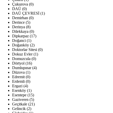
Çukurova (0)
DAÜ (0)
DAÜ ÇEVRESİ (1)
Demirhan (0)
Derince (5)
Derinya (8)
Dilekkaya (0)
Dipkarpaz (17)
Doğanci (1)
Doğanköy (2)
Doktorlar Sitesi (0)
Dokuz Evler (1)
Domuzcula (0)
Dörtyol (16)
Dumlupınar (4)
Düzova (1)
Edremit (0)
Erdemli (0)
Ergazi (4)
Esenköy (1)
Esentepe (15)
Gaziveren (5)
Geçitkale (21)
Gelincik (2)