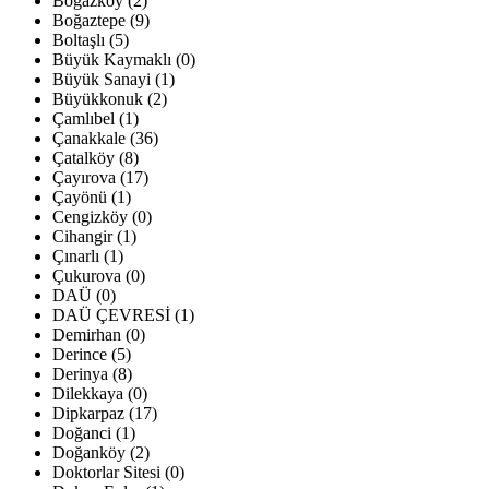
Boğazköy (2)
Boğaztepe (9)
Boltaşlı (5)
Büyük Kaymaklı (0)
Büyük Sanayi (1)
Büyükkonuk (2)
Çamlıbel (1)
Çanakkale (36)
Çatalköy (8)
Çayırova (17)
Çayönü (1)
Cengizköy (0)
Cihangir (1)
Çınarlı (1)
Çukurova (0)
DAÜ (0)
DAÜ ÇEVRESİ (1)
Demirhan (0)
Derince (5)
Derinya (8)
Dilekkaya (0)
Dipkarpaz (17)
Doğanci (1)
Doğanköy (2)
Doktorlar Sitesi (0)