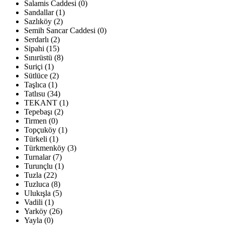
Salamis Caddesi (0)
Sandallar (1)
Sazlıköy (2)
Semih Sancar Caddesi (0)
Serdarlı (2)
Sipahi (15)
Sınırüstü (8)
Suriçi (1)
Sütlüce (2)
Taşlıca (1)
Tatlısu (34)
TEKANT (1)
Tepebaşı (2)
Tirmen (0)
Topçuköy (1)
Türkeli (1)
Türkmenköy (3)
Turnalar (7)
Turunçlu (1)
Tuzla (22)
Tuzluca (8)
Ulukışla (5)
Vadili (1)
Yarköy (26)
Yayla (0)