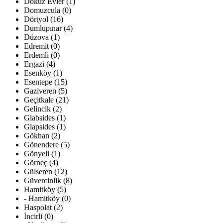
Dokuz Evler (1)
Domuzcula (0)
Dörtyol (16)
Dumlupınar (4)
Düzova (1)
Edremit (0)
Erdemli (0)
Ergazi (4)
Esenköy (1)
Esentepe (15)
Gaziveren (5)
Geçitkale (21)
Gelincik (2)
Glabsides (1)
Glapsides (1)
Gökhan (2)
Gönendere (5)
Gönyeli (1)
Görneç (4)
Gülseren (12)
Güvercinlik (8)
Hamitköy (5)
- Hamitköy (0)
Haspolat (2)
İncirli (0)