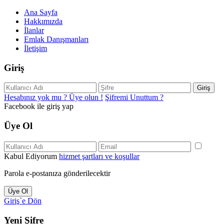
Ana Sayfa
Hakkımızda
İlanlar
Emlak Danışmanları
İletişim
Giriş
Giriş
Hesabınız yok mu ? Üye olun !
Şifremi Unuttum ?
Facebook ile giriş yap
Üye Ol
Kabul Ediyorum
hizmet şartları ve koşullar
Parola e-postanıza gönderilecektir
Üye Ol
Giriş`e Dön
Yeni Şifre