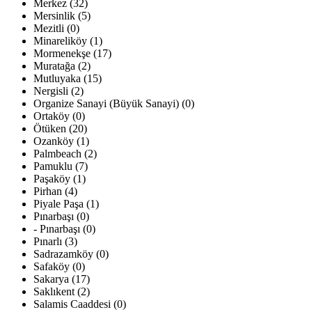
Merkez (32)
Mersinlik (5)
Mezitli (0)
Minareliköy (1)
Mormenekşe (17)
Muratağa (2)
Mutluyaka (15)
Nergisli (2)
Organize Sanayi (Büyük Sanayi) (0)
Ortaköy (0)
Ötüken (20)
Ozanköy (1)
Palmbeach (2)
Pamuklu (7)
Paşaköy (1)
Pirhan (4)
Piyale Paşa (1)
Pınarbaşı (0)
- Pınarbaşı (0)
Pınarlı (3)
Sadrazamköy (0)
Safaköy (0)
Sakarya (17)
Saklıkent (2)
Salamis Caaddesi (0)