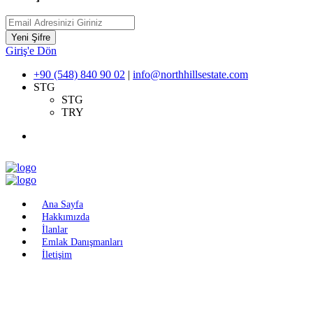
Yeni Şifre
Giriş'e Dön
+90 (548) 840 90 02
|
info@northhillsestate.com
STG
STG
TRY
Ana Sayfa
Hakkımızda
İlanlar
Emlak Danışmanları
İletişim