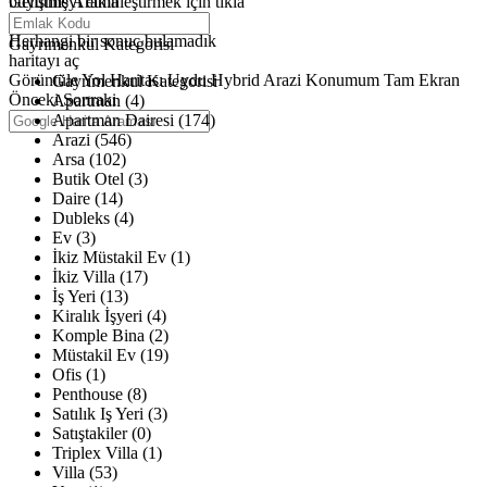
büyütmeyi etkinleştirmek için tıkla
Gelişmiş Arama
Haritalar yükleniyor
Herhangi bir sonuç bulamadık
Gayrimenkul Kategorisi
haritayı aç
Görüntüle
Yol Haritası
Uydu
Hybrid
Arazi
Konumum
Tam Ekran
Gayrimenkul Kategorisi
Önceki
Sonraki
Apartman (4)
Apartman Dairesi (174)
Arazi (546)
Arsa (102)
Butik Otel (3)
Daire (14)
Dubleks (4)
Ev (3)
İkiz Müstakil Ev (1)
İkiz Villa (17)
İş Yeri (13)
Kiralık İşyeri (4)
Komple Bina (2)
Müstakil Ev (19)
Ofis (1)
Penthouse (8)
Satılık Iş Yeri (3)
Satıştakiler (0)
Triplex Villa (1)
Villa (53)