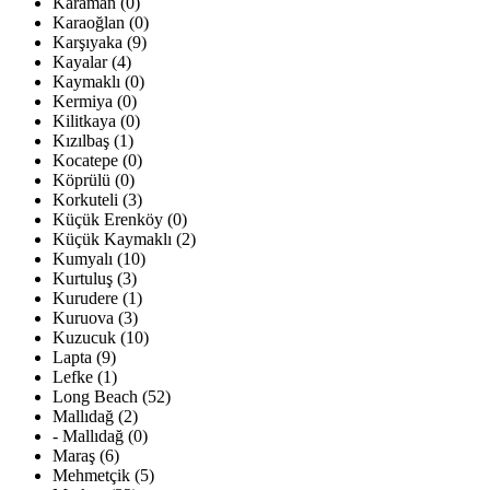
Karaman (0)
Karaoğlan (0)
Karşıyaka (9)
Kayalar (4)
Kaymaklı (0)
Kermiya (0)
Kilitkaya (0)
Kızılbaş (1)
Kocatepe (0)
Köprülü (0)
Korkuteli (3)
Küçük Erenköy (0)
Küçük Kaymaklı (2)
Kumyalı (10)
Kurtuluş (3)
Kurudere (1)
Kuruova (3)
Kuzucuk (10)
Lapta (9)
Lefke (1)
Long Beach (52)
Mallıdağ (2)
- Mallıdağ (0)
Maraş (6)
Mehmetçik (5)