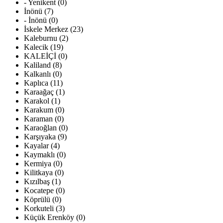
- Yenikent (0)
İnönü (7)
- İnönü (0)
İskele Merkez (23)
Kaleburnu (2)
Kalecik (19)
KALEİÇİ (0)
Kaliland (8)
Kalkanlı (0)
Kaplıca (11)
Karaağaç (1)
Karakol (1)
Karakum (0)
Karaman (0)
Karaoğlan (0)
Karşıyaka (9)
Kayalar (4)
Kaymaklı (0)
Kermiya (0)
Kilitkaya (0)
Kızılbaş (1)
Kocatepe (0)
Köprülü (0)
Korkuteli (3)
Küçük Erenköy (0)