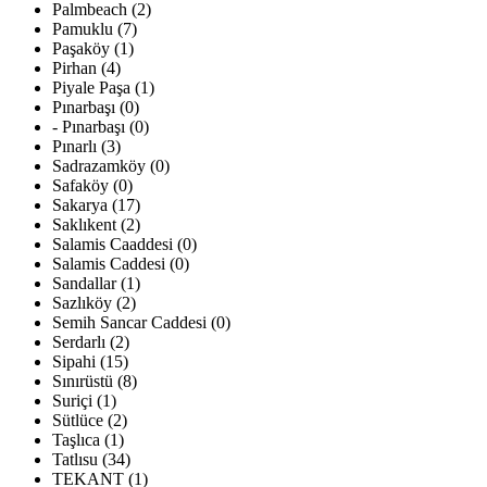
Palmbeach (2)
Pamuklu (7)
Paşaköy (1)
Pirhan (4)
Piyale Paşa (1)
Pınarbaşı (0)
- Pınarbaşı (0)
Pınarlı (3)
Sadrazamköy (0)
Safaköy (0)
Sakarya (17)
Saklıkent (2)
Salamis Caaddesi (0)
Salamis Caddesi (0)
Sandallar (1)
Sazlıköy (2)
Semih Sancar Caddesi (0)
Serdarlı (2)
Sipahi (15)
Sınırüstü (8)
Suriçi (1)
Sütlüce (2)
Taşlıca (1)
Tatlısu (34)
TEKANT (1)