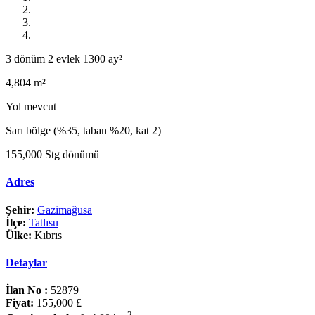
3 dönüm 2 evlek 1300 ay²
4,804 m²
Yol mevcut
Sarı bölge (%35, taban %20, kat 2)
155,000 Stg dönümü
Adres
Şehir:
Gazimağusa
İlçe:
Tatlısu
Ülke:
Kıbrıs
Detaylar
İlan No :
52879
Fiyat:
155,000 £
2