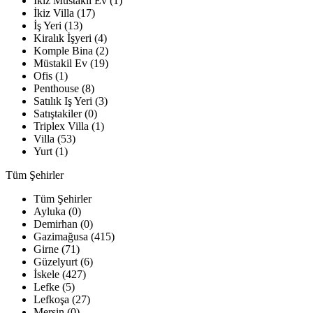
İkiz Müstakil Ev (1)
İkiz Villa (17)
İş Yeri (13)
Kiralık İşyeri (4)
Komple Bina (2)
Müstakil Ev (19)
Ofis (1)
Penthouse (8)
Satılık Iş Yeri (3)
Satıştakiler (0)
Triplex Villa (1)
Villa (53)
Yurt (1)
Tüm Şehirler
Tüm Şehirler
Ayluka (0)
Demirhan (0)
Gazimağusa (415)
Girne (71)
Güzelyurt (6)
İskele (427)
Lefke (5)
Lefkoşa (27)
Mersin (0)