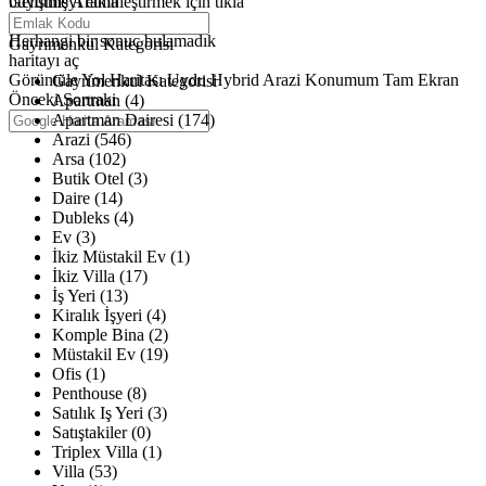
büyütmeyi etkinleştirmek için tıkla
Gelişmiş Arama
Haritalar yükleniyor
Herhangi bir sonuç bulamadık
Gayrimenkul Kategorisi
haritayı aç
Görüntüle
Yol Haritası
Uydu
Hybrid
Arazi
Konumum
Tam Ekran
Gayrimenkul Kategorisi
Önceki
Sonraki
Apartman (4)
Apartman Dairesi (174)
Arazi (546)
Arsa (102)
Butik Otel (3)
Daire (14)
Dubleks (4)
Ev (3)
İkiz Müstakil Ev (1)
İkiz Villa (17)
İş Yeri (13)
Kiralık İşyeri (4)
Komple Bina (2)
Müstakil Ev (19)
Ofis (1)
Penthouse (8)
Satılık Iş Yeri (3)
Satıştakiler (0)
Triplex Villa (1)
Villa (53)