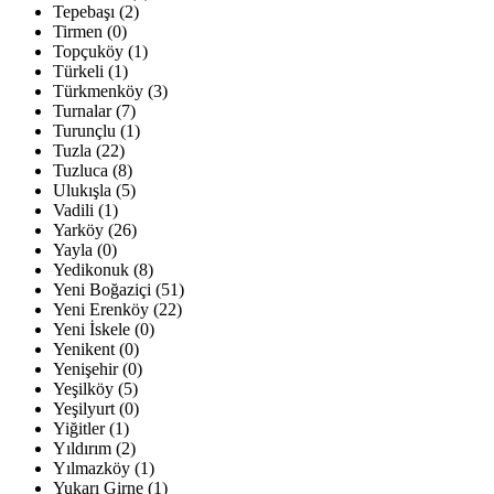
Tepebaşı (2)
Tirmen (0)
Topçuköy (1)
Türkeli (1)
Türkmenköy (3)
Turnalar (7)
Turunçlu (1)
Tuzla (22)
Tuzluca (8)
Ulukışla (5)
Vadili (1)
Yarköy (26)
Yayla (0)
Yedikonuk (8)
Yeni Boğaziçi (51)
Yeni Erenköy (22)
Yeni İskele (0)
Yenikent (0)
Yenişehir (0)
Yeşilköy (5)
Yeşilyurt (0)
Yiğitler (1)
Yıldırım (2)
Yılmazköy (1)
Yukarı Girne (1)