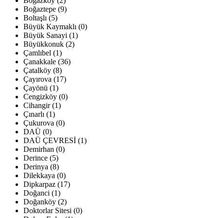
Boğazköy (2)
Boğaztepe (9)
Boltaşlı (5)
Büyük Kaymaklı (0)
Büyük Sanayi (1)
Büyükkonuk (2)
Çamlıbel (1)
Çanakkale (36)
Çatalköy (8)
Çayırova (17)
Çayönü (1)
Cengizköy (0)
Cihangir (1)
Çınarlı (1)
Çukurova (0)
DAÜ (0)
DAÜ ÇEVRESİ (1)
Demirhan (0)
Derince (5)
Derinya (8)
Dilekkaya (0)
Dipkarpaz (17)
Doğanci (1)
Doğanköy (2)
Doktorlar Sitesi (0)