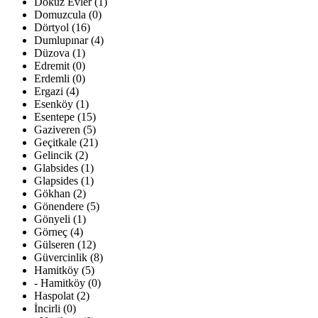
Dokuz Evler (1)
Domuzcula (0)
Dörtyol (16)
Dumlupınar (4)
Düzova (1)
Edremit (0)
Erdemli (0)
Ergazi (4)
Esenköy (1)
Esentepe (15)
Gaziveren (5)
Geçitkale (21)
Gelincik (2)
Glabsides (1)
Glapsides (1)
Gökhan (2)
Gönendere (5)
Gönyeli (1)
Görneç (4)
Gülseren (12)
Güvercinlik (8)
Hamitköy (5)
- Hamitköy (0)
Haspolat (2)
İncirli (0)