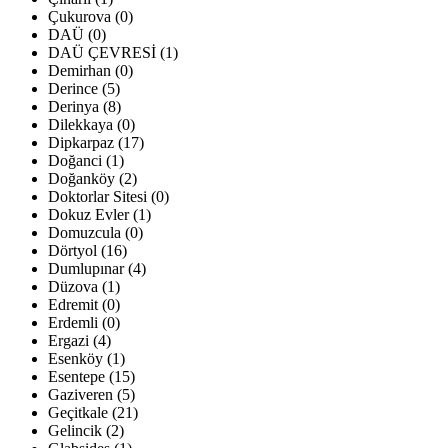
Çukurova (0)
DAÜ (0)
DAÜ ÇEVRESİ (1)
Demirhan (0)
Derince (5)
Derinya (8)
Dilekkaya (0)
Dipkarpaz (17)
Doğanci (1)
Doğanköy (2)
Doktorlar Sitesi (0)
Dokuz Evler (1)
Domuzcula (0)
Dörtyol (16)
Dumlupınar (4)
Düzova (1)
Edremit (0)
Erdemli (0)
Ergazi (4)
Esenköy (1)
Esentepe (15)
Gaziveren (5)
Geçitkale (21)
Gelincik (2)