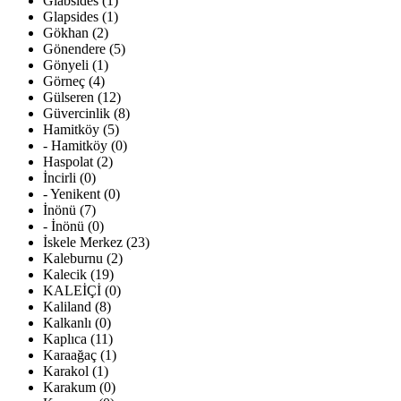
Glabsides (1)
Glapsides (1)
Gökhan (2)
Gönendere (5)
Gönyeli (1)
Görneç (4)
Gülseren (12)
Güvercinlik (8)
Hamitköy (5)
- Hamitköy (0)
Haspolat (2)
İncirli (0)
- Yenikent (0)
İnönü (7)
- İnönü (0)
İskele Merkez (23)
Kaleburnu (2)
Kalecik (19)
KALEİÇİ (0)
Kaliland (8)
Kalkanlı (0)
Kaplıca (11)
Karaağaç (1)
Karakol (1)
Karakum (0)