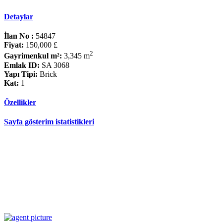
Detaylar
İlan No :
54847
Fiyat:
150,000 £
2
Gayrimenkul m²:
3,345 m
Emlak ID:
SA 3068
Yapı Tipi:
Brick
Kat:
1
Özellikler
Sayfa gösterim istatistikleri