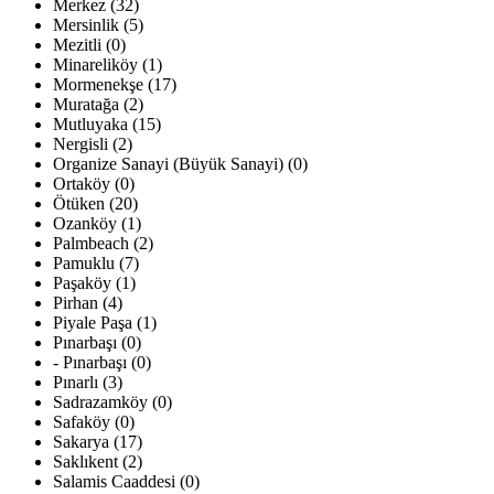
Merkez (32)
Mersinlik (5)
Mezitli (0)
Minareliköy (1)
Mormenekşe (17)
Muratağa (2)
Mutluyaka (15)
Nergisli (2)
Organize Sanayi (Büyük Sanayi) (0)
Ortaköy (0)
Ötüken (20)
Ozanköy (1)
Palmbeach (2)
Pamuklu (7)
Paşaköy (1)
Pirhan (4)
Piyale Paşa (1)
Pınarbaşı (0)
- Pınarbaşı (0)
Pınarlı (3)
Sadrazamköy (0)
Safaköy (0)
Sakarya (17)
Saklıkent (2)
Salamis Caaddesi (0)