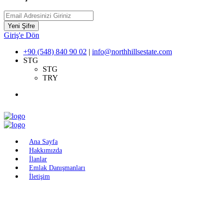
Yeni Şifre
Giriş'e Dön
+90 (548) 840 90 02
|
info@northhillsestate.com
STG
STG
TRY
Ana Sayfa
Hakkımızda
İlanlar
Emlak Danışmanları
İletişim