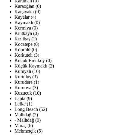
Karaman (0)
Karaoğlan (0)
Karşıyaka (9)
Kayalar (4)
Kaymaklı (0)
Kermiya (0)
Kilitkaya (0)
Kızılbaş (1)
Kocatepe (0)
Köprülü (0)
Korkuteli (3)
Küçük Erenköy (0)
Küçük Kaymaklı (2)
Kumyalı (10)
Kurtuluş (3)
Kurudere (1)
Kuruova (3)
Kuzucuk (10)
Lapta (9)
Lefke (1)
Long Beach (52)
Mallıdağ (2)
- Mallıdağ (0)
Maraş (6)
Mehmetçik (5)