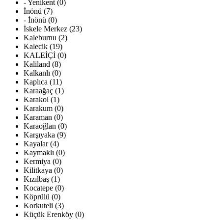
- Yenikent (0)
İnönü (7)
- İnönü (0)
İskele Merkez (23)
Kaleburnu (2)
Kalecik (19)
KALEİÇİ (0)
Kaliland (8)
Kalkanlı (0)
Kaplıca (11)
Karaağaç (1)
Karakol (1)
Karakum (0)
Karaman (0)
Karaoğlan (0)
Karşıyaka (9)
Kayalar (4)
Kaymaklı (0)
Kermiya (0)
Kilitkaya (0)
Kızılbaş (1)
Kocatepe (0)
Köprülü (0)
Korkuteli (3)
Küçük Erenköy (0)