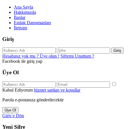
Ana Sayfa
Hakkımızda
İlanlar
Emlak Danışmanları
İletişim
Giriş
Giriş
Hesabınız yok mu ? Üye olun !
Şifremi Unuttum ?
Facebook ile giriş yap
Üye Ol
Kabul Ediyorum
hizmet şartları ve koşullar
Parola e-postanıza gönderilecektir
Üye Ol
Giriş`e Dön
Yeni Şifre