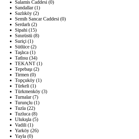
Salamis Caddesi (0)
Sandallar (1)
Sazlıköy (2)
Semih Sancar Caddesi (0)
Serdarlı (2)
Sipahi (15)
Sınırüstü (8)
Suriçi (1)
Sütlüce (2)
Taşlıca (1)
Tatlısu (34)
TEKANT (1)
Tepebaşı (2)
Tirmen (0)
Topçuköy (1)
Türkeli (1)
Türkmenköy (3)
Turnalar (7)
Turunçlu (1)
Tuzla (22)
Tuzluca (8)
Ulukışla (5)
Vadili (1)
Yarköy (26)
Yayla (0)