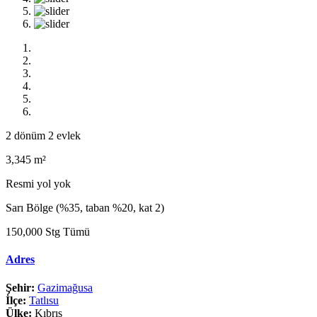
2 dönüm 2 evlek
3,345 m²
Resmi yol yok
Sarı Bölge (%35, taban %20, kat 2)
150,000 Stg Tümü
Adres
Şehir:
Gazimağusa
İlçe:
Tatlısu
Ülke:
Kıbrıs