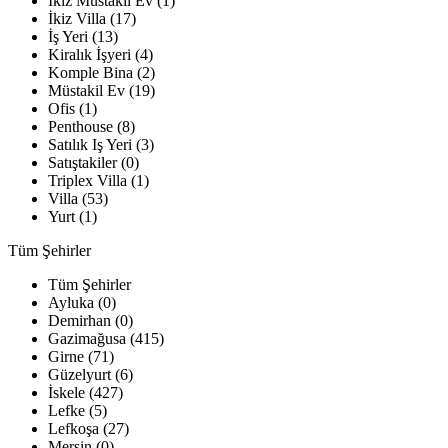
İkiz Müstakil Ev (1)
İkiz Villa (17)
İş Yeri (13)
Kiralık İşyeri (4)
Komple Bina (2)
Müstakil Ev (19)
Ofis (1)
Penthouse (8)
Satılık Iş Yeri (3)
Satıştakiler (0)
Triplex Villa (1)
Villa (53)
Yurt (1)
Tüm Şehirler
Tüm Şehirler
Ayluka (0)
Demirhan (0)
Gazimağusa (415)
Girne (71)
Güzelyurt (6)
İskele (427)
Lefke (5)
Lefkoşa (27)
Mersin (0)