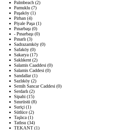
Palmbeach (2)
Pamuklu (7)
Paşaköy (1)
Pirhan (4)
Piyale Paşa (1)
Pınarbaşı (0)
- Pınarbaşı (0)
Pınarlı (3)
Sadrazamköy (0)
Safaköy (0)
Sakarya (17)
Saklıkent (2)
Salamis Caaddesi (0)
Salamis Caddesi (0)
Sandallar (1)
Sazlıköy (2)
Semih Sancar Caddesi (0)
Serdarlı (2)
Sipahi (15)
Sınırüstü (8)
Suriçi (1)
Sütlüce (2)
Taşlıca (1)
Tatlısu (34)
TEKANT (1)