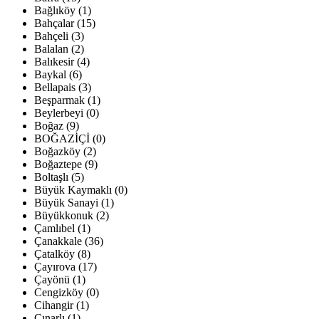
Bağlıköy (1)
Bahçalar (15)
Bahçeli (3)
Balalan (2)
Balıkesir (4)
Baykal (6)
Bellapais (3)
Beşparmak (1)
Beylerbeyi (0)
Boğaz (9)
BOĞAZİÇİ (0)
Boğazköy (2)
Boğaztepe (9)
Boltaşlı (5)
Büyük Kaymaklı (0)
Büyük Sanayi (1)
Büyükkonuk (2)
Çamlıbel (1)
Çanakkale (36)
Çatalköy (8)
Çayırova (17)
Çayönü (1)
Cengizköy (0)
Cihangir (1)
Çınarlı (1)