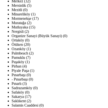
Merkez (32)
Mersinlik (5)
Mezitli (0)
Minareliköy (1)
Mormenekşe (17)
Muratağa (2)
Mutluyaka (15)
Nergisli (2)
Organize Sanayi (Büyük Sanayi) (0)
Ortaköy (0)
Ötüken (20)
Ozanköy (1)
Palmbeach (2)
Pamuklu (7)
Paşaköy (1)
Pirhan (4)
Piyale Paşa (1)
Pınarbaşı (0)
- Pınarbaşı (0)
Pınarlı (3)
Sadrazamköy (0)
Safaköy (0)
Sakarya (17)
Saklıkent (2)
Salamis Caaddesi (0)