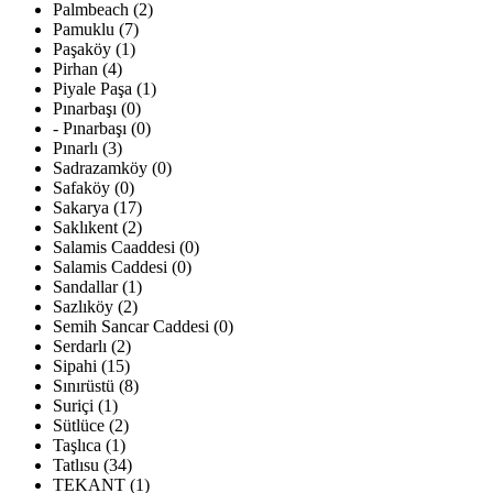
Palmbeach (2)
Pamuklu (7)
Paşaköy (1)
Pirhan (4)
Piyale Paşa (1)
Pınarbaşı (0)
- Pınarbaşı (0)
Pınarlı (3)
Sadrazamköy (0)
Safaköy (0)
Sakarya (17)
Saklıkent (2)
Salamis Caaddesi (0)
Salamis Caddesi (0)
Sandallar (1)
Sazlıköy (2)
Semih Sancar Caddesi (0)
Serdarlı (2)
Sipahi (15)
Sınırüstü (8)
Suriçi (1)
Sütlüce (2)
Taşlıca (1)
Tatlısu (34)
TEKANT (1)