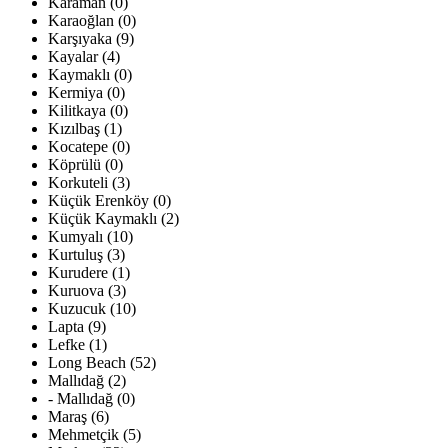
Karaman (0)
Karaoğlan (0)
Karşıyaka (9)
Kayalar (4)
Kaymaklı (0)
Kermiya (0)
Kilitkaya (0)
Kızılbaş (1)
Kocatepe (0)
Köprülü (0)
Korkuteli (3)
Küçük Erenköy (0)
Küçük Kaymaklı (2)
Kumyalı (10)
Kurtuluş (3)
Kurudere (1)
Kuruova (3)
Kuzucuk (10)
Lapta (9)
Lefke (1)
Long Beach (52)
Mallıdağ (2)
- Mallıdağ (0)
Maraş (6)
Mehmetçik (5)