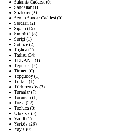
Salamis Caddesi (0)
Sandallar (1)
Sazlıköy (2)
Semih Sancar Caddesi (0)
Serdarlı (2)
Sipahi (15)
Sınırüstü (8)
Suriçi (1)
Sütlüce (2)
Taşlıca (1)
Tatlısu (34)
TEKANT (1)
Tepebaşı (2)
Tirmen (0)
Topçuköy (1)
Türkeli (1)
Türkmenköy (3)
Turnalar (7)
Turunçlu (1)
Tuzla (22)
Tuzluca (8)
Ulukışla (5)
Vadili (1)
Yarköy (26)
Yayla (0)