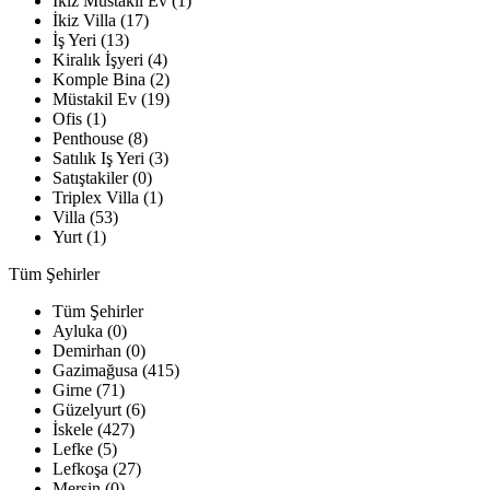
İkiz Müstakil Ev (1)
İkiz Villa (17)
İş Yeri (13)
Kiralık İşyeri (4)
Komple Bina (2)
Müstakil Ev (19)
Ofis (1)
Penthouse (8)
Satılık Iş Yeri (3)
Satıştakiler (0)
Triplex Villa (1)
Villa (53)
Yurt (1)
Tüm Şehirler
Tüm Şehirler
Ayluka (0)
Demirhan (0)
Gazimağusa (415)
Girne (71)
Güzelyurt (6)
İskele (427)
Lefke (5)
Lefkoşa (27)
Mersin (0)