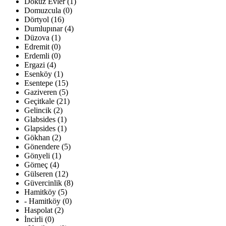
Dokuz Evler (1)
Domuzcula (0)
Dörtyol (16)
Dumlupınar (4)
Düzova (1)
Edremit (0)
Erdemli (0)
Ergazi (4)
Esenköy (1)
Esentepe (15)
Gaziveren (5)
Geçitkale (21)
Gelincik (2)
Glabsides (1)
Glapsides (1)
Gökhan (2)
Gönendere (5)
Gönyeli (1)
Görneç (4)
Gülseren (12)
Güvercinlik (8)
Hamitköy (5)
- Hamitköy (0)
Haspolat (2)
İncirli (0)