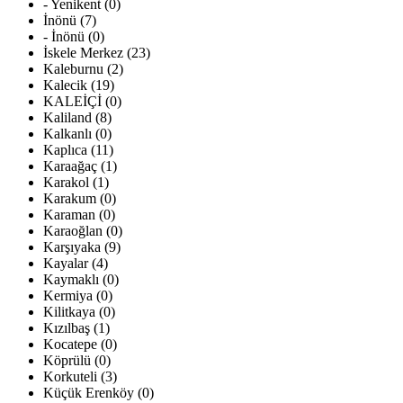
- Yenikent (0)
İnönü (7)
- İnönü (0)
İskele Merkez (23)
Kaleburnu (2)
Kalecik (19)
KALEİÇİ (0)
Kaliland (8)
Kalkanlı (0)
Kaplıca (11)
Karaağaç (1)
Karakol (1)
Karakum (0)
Karaman (0)
Karaoğlan (0)
Karşıyaka (9)
Kayalar (4)
Kaymaklı (0)
Kermiya (0)
Kilitkaya (0)
Kızılbaş (1)
Kocatepe (0)
Köprülü (0)
Korkuteli (3)
Küçük Erenköy (0)