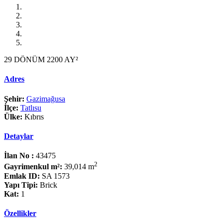
29 DÖNÜM 2200 AY²
Adres
Şehir:
Gazimağusa
İlçe:
Tatlısu
Ülke:
Kıbrıs
Detaylar
İlan No :
43475
2
Gayrimenkul m²:
39,014 m
Emlak ID:
SA 1573
Yapı Tipi:
Brick
Kat:
1
Özellikler