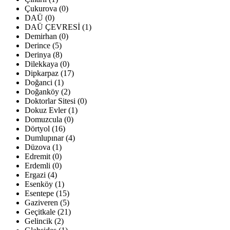
Çukurova (0)
DAÜ (0)
DAÜ ÇEVRESİ (1)
Demirhan (0)
Derince (5)
Derinya (8)
Dilekkaya (0)
Dipkarpaz (17)
Doğanci (1)
Doğanköy (2)
Doktorlar Sitesi (0)
Dokuz Evler (1)
Domuzcula (0)
Dörtyol (16)
Dumlupınar (4)
Düzova (1)
Edremit (0)
Erdemli (0)
Ergazi (4)
Esenköy (1)
Esentepe (15)
Gaziveren (5)
Geçitkale (21)
Gelincik (2)