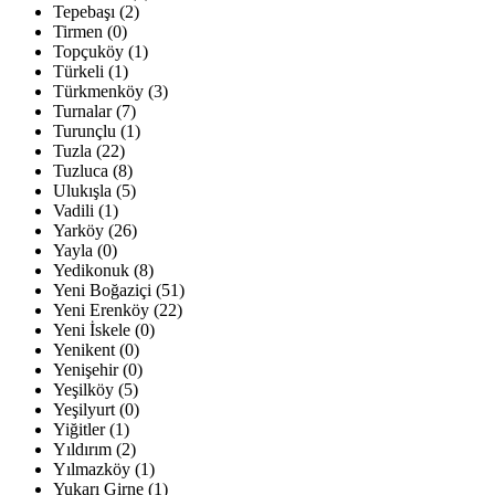
Tepebaşı (2)
Tirmen (0)
Topçuköy (1)
Türkeli (1)
Türkmenköy (3)
Turnalar (7)
Turunçlu (1)
Tuzla (22)
Tuzluca (8)
Ulukışla (5)
Vadili (1)
Yarköy (26)
Yayla (0)
Yedikonuk (8)
Yeni Boğaziçi (51)
Yeni Erenköy (22)
Yeni İskele (0)
Yenikent (0)
Yenişehir (0)
Yeşilköy (5)
Yeşilyurt (0)
Yiğitler (1)
Yıldırım (2)
Yılmazköy (1)
Yukarı Girne (1)