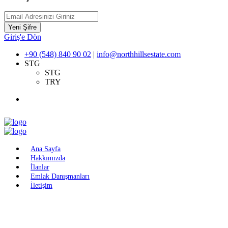
Yeni Şifre
Giriş'e Dön
+90 (548) 840 90 02
|
info@northhillsestate.com
STG
STG
TRY
Ana Sayfa
Hakkımızda
İlanlar
Emlak Danışmanları
İletişim