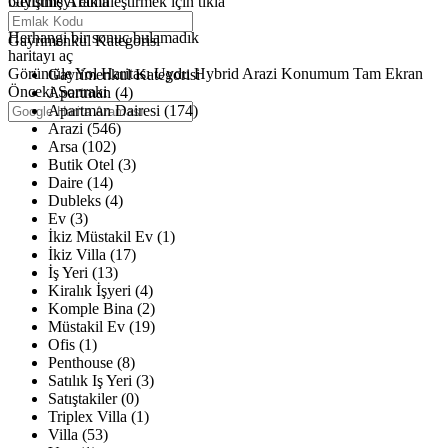
büyütmeyi etkinleştirmek için tıkla
Gelişmiş Arama
Haritalar yükleniyor
Herhangi bir sonuç bulamadık
Gayrimenkul Kategorisi
haritayı aç
Görüntüle
Yol Haritası
Uydu
Hybrid
Arazi
Konumum
Tam Ekran
Gayrimenkul Kategorisi
Önceki
Sonraki
Apartman (4)
Apartman Dairesi (174)
Arazi (546)
Arsa (102)
Butik Otel (3)
Daire (14)
Dubleks (4)
Ev (3)
İkiz Müstakil Ev (1)
İkiz Villa (17)
İş Yeri (13)
Kiralık İşyeri (4)
Komple Bina (2)
Müstakil Ev (19)
Ofis (1)
Penthouse (8)
Satılık Iş Yeri (3)
Satıştakiler (0)
Triplex Villa (1)
Villa (53)