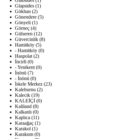
Glabsides (1)
Glapsides (1)
Gökhan (2)
Gönendere (5)
Gönyeli (1)
Görneç (4)
Gülseren (12)
Güvercinlik (8)
Hamitköy (5)
- Hamitköy (0)
Haspolat (2)
İncirli (0)
- Yenikent (0)
İnönü (7)
- İnönü (0)
İskele Merkez (23)
Kaleburnu (2)
Kalecik (19)
KALEİÇİ (0)
Kaliland (8)
Kalkanlı (0)
Kaplıca (11)
Karaağaç (1)
Karakol (1)
Karakum (0)