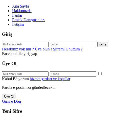
Ana Sayfa
Hakkımızda
İlanlar
Emlak Danışmanları
İletişim
Giriş
Giriş
Hesabınız yok mu ? Üye olun !
Şifremi Unuttum ?
Facebook ile giriş yap
Üye Ol
Kabul Ediyorum
hizmet şartları ve koşullar
Parola e-postanıza gönderilecektir
Üye Ol
Giriş`e Dön
Yeni Şifre