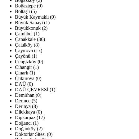
Boğazköy (2)
Boğaztepe (9)
Boltaşlı (5)
Büyük Kaymaklı (0)
Büyük Sanayi (1)
Büyükkonuk (2)
Çamlıbel (1)
Çanakkale (36)
Çatalköy (8)
Çayırova (17)
Çayönü (1)
Cengizköy (0)
Cihangir (1)
Çınarlı (1)
Çukurova (0)
DAÜ (0)
DAÜ ÇEVRESİ (1)
Demirhan (0)
Derince (5)
Derinya (8)
Dilekkaya (0)
Dipkarpaz (17)
Doğanci (1)
Doğanköy (2)
Doktorlar Sitesi (0)