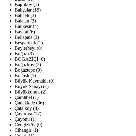
Bağlıköy (1)
Bahçalar (15)
Bahçeli (3)
Balalan (2)
Balıkesir (4)
Baykal (6)
Bellapais (3)
Beşparmak (1)
Beylerbeyi (0)
Boğaz (9)
BOĞAZİÇİ (0)
Boğazköy (2)
Boğaztepe (9)
Boltaşlı (5)
Büyük Kaymaklı (0)
Büyük Sanayi (1)
Büyükkonuk (2)
Çamlıbel (1)
Çanakkale (36)
Çatalköy (8)
Çayırova (17)
Çayönü (1)
Cengizköy (0)
Cihangir (1)
Çınarlı (1)