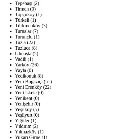
Tepebaşı (2)
Tirmen (0)
Topçuköy (1)
Türkeli (1)
Türkmenköy (3)
Turnalar (7)
Turunçlu (1)
Tuzla (22)
Tuzluca (8)
Ulukışla (5)
Vadili (1)
Yarköy (26)
Yayla (0)
Yedikonuk (8)
Yeni Boğaziçi (51)
Yeni Erenköy (22)
Yeni İskele (0)
Yenikent (0)
Yenişehir (0)
Yeşilköy (5)
Yeşilyurt (0)
Yiğitler (1)
Yıldırım (2)
Yılmazköy (1)
Yukarı Girne (1)