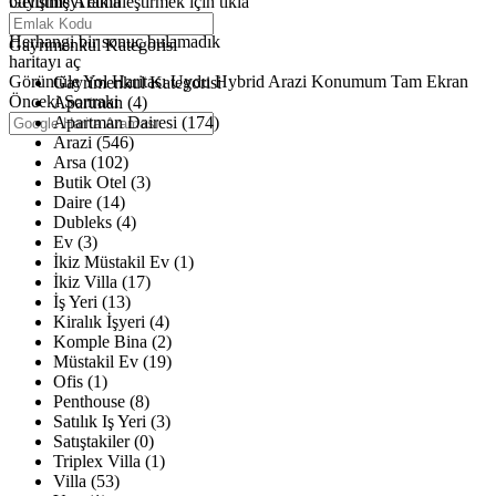
büyütmeyi etkinleştirmek için tıkla
Gelişmiş Arama
Haritalar yükleniyor
Herhangi bir sonuç bulamadık
Gayrimenkul Kategorisi
haritayı aç
Görüntüle
Yol Haritası
Uydu
Hybrid
Arazi
Konumum
Tam Ekran
Gayrimenkul Kategorisi
Önceki
Sonraki
Apartman (4)
Apartman Dairesi (174)
Arazi (546)
Arsa (102)
Butik Otel (3)
Daire (14)
Dubleks (4)
Ev (3)
İkiz Müstakil Ev (1)
İkiz Villa (17)
İş Yeri (13)
Kiralık İşyeri (4)
Komple Bina (2)
Müstakil Ev (19)
Ofis (1)
Penthouse (8)
Satılık Iş Yeri (3)
Satıştakiler (0)
Triplex Villa (1)
Villa (53)