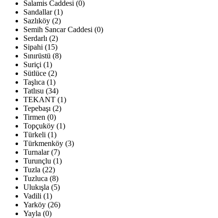
Salamis Caddesi (0)
Sandallar (1)
Sazlıköy (2)
Semih Sancar Caddesi (0)
Serdarlı (2)
Sipahi (15)
Sınırüstü (8)
Suriçi (1)
Sütlüce (2)
Taşlıca (1)
Tatlısu (34)
TEKANT (1)
Tepebaşı (2)
Tirmen (0)
Topçuköy (1)
Türkeli (1)
Türkmenköy (3)
Turnalar (7)
Turunçlu (1)
Tuzla (22)
Tuzluca (8)
Ulukışla (5)
Vadili (1)
Yarköy (26)
Yayla (0)