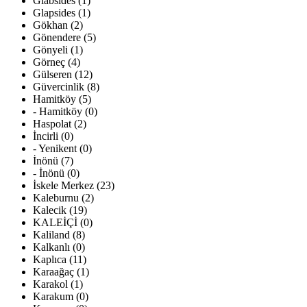
Glabsides (1)
Glapsides (1)
Gökhan (2)
Gönendere (5)
Gönyeli (1)
Görneç (4)
Gülseren (12)
Güvercinlik (8)
Hamitköy (5)
- Hamitköy (0)
Haspolat (2)
İncirli (0)
- Yenikent (0)
İnönü (7)
- İnönü (0)
İskele Merkez (23)
Kaleburnu (2)
Kalecik (19)
KALEİÇİ (0)
Kaliland (8)
Kalkanlı (0)
Kaplıca (11)
Karaağaç (1)
Karakol (1)
Karakum (0)