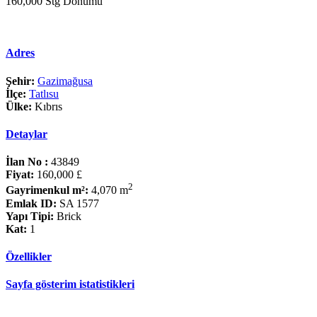
160,000 Stg Dönümü
Adres
Şehir:
Gazimağusa
İlçe:
Tatlısu
Ülke:
Kıbrıs
Detaylar
İlan No :
43849
Fiyat:
160,000 £
2
Gayrimenkul m²:
4,070 m
Emlak ID:
SA 1577
Yapı Tipi:
Brick
Kat:
1
Özellikler
Sayfa gösterim istatistikleri