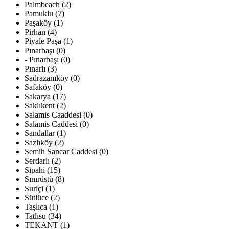
Palmbeach (2)
Pamuklu (7)
Paşaköy (1)
Pirhan (4)
Piyale Paşa (1)
Pınarbaşı (0)
- Pınarbaşı (0)
Pınarlı (3)
Sadrazamköy (0)
Safaköy (0)
Sakarya (17)
Saklıkent (2)
Salamis Caaddesi (0)
Salamis Caddesi (0)
Sandallar (1)
Sazlıköy (2)
Semih Sancar Caddesi (0)
Serdarlı (2)
Sipahi (15)
Sınırüstü (8)
Suriçi (1)
Sütlüce (2)
Taşlıca (1)
Tatlısu (34)
TEKANT (1)