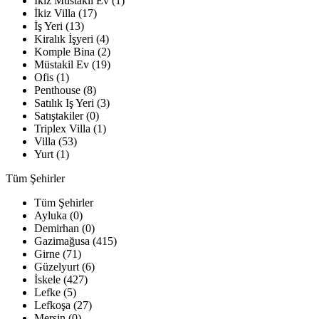
İkiz Müstakil Ev (1)
İkiz Villa (17)
İş Yeri (13)
Kiralık İşyeri (4)
Komple Bina (2)
Müstakil Ev (19)
Ofis (1)
Penthouse (8)
Satılık Iş Yeri (3)
Satıştakiler (0)
Triplex Villa (1)
Villa (53)
Yurt (1)
Tüm Şehirler
Tüm Şehirler
Ayluka (0)
Demirhan (0)
Gazimağusa (415)
Girne (71)
Güzelyurt (6)
İskele (427)
Lefke (5)
Lefkoşa (27)
Mersin (0)