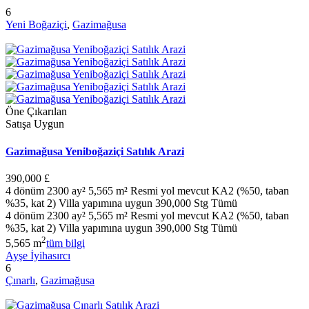
6
Yeni Boğaziçi
,
Gazimağusa
Öne Çıkarılan
Satışa Uygun
Gazimağusa Yeniboğaziçi Satılık Arazi
390,000 £
4 dönüm 2300 ay² 5,565 m² Resmi yol mevcut KA2 (%50, taban
%35, kat 2) Villa yapımına uygun 390,000 Stg Tümü
4 dönüm 2300 ay² 5,565 m² Resmi yol mevcut KA2 (%50, taban
%35, kat 2) Villa yapımına uygun 390,000 Stg Tümü
2
5,565 m
tüm bilgi
Ayşe İyihasırcı
6
Çınarlı
,
Gazimağusa