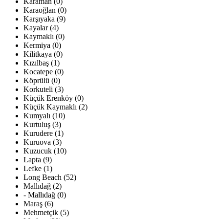
Karaman (0)
Karaoğlan (0)
Karşıyaka (9)
Kayalar (4)
Kaymaklı (0)
Kermiya (0)
Kilitkaya (0)
Kızılbaş (1)
Kocatepe (0)
Köprülü (0)
Korkuteli (3)
Küçük Erenköy (0)
Küçük Kaymaklı (2)
Kumyalı (10)
Kurtuluş (3)
Kurudere (1)
Kuruova (3)
Kuzucuk (10)
Lapta (9)
Lefke (1)
Long Beach (52)
Mallıdağ (2)
- Mallıdağ (0)
Maraş (6)
Mehmetçik (5)