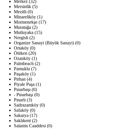
Merkez (32)
Mersinlik (5)
Mezitli (0)
Minareliköy (1)
Mormenekşe (17)
Muratağa (2)
Mutluyaka (15)
Nergisli (2)
Organize Sanayi (Büyük Sanayi) (0)
Ortaköy (0)
Ötüken (20)
Ozanköy (1)
Palmbeach (2)
Pamuklu (7)
Paşaköy (1)
Pirhan (4)
Piyale Paşa (1)
Pınarbaşı (0)
- Pınarbaşı (0)
Pınarlı (3)
Sadrazamköy (0)
Safaköy (0)
Sakarya (17)
Saklıkent (2)
Salamis Caaddesi (0)