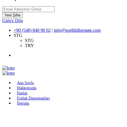
Yeni Şifre
Giriş'e Dön
+90 (548) 840 90 02
|
info@northhillsestate.com
STG
STG
TRY
Ana Sayfa
Hakkımızda
İlanlar
Emlak Danışmanları
İletişim