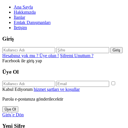
Ana Sayfa
Hakkımızda
İlanlar
Emlak Danışmanları
İletişim
Giriş
Giriş
Hesabınız yok mu ? Üye olun !
Şifremi Unuttum ?
Facebook ile giriş yap
Üye Ol
Kabul Ediyorum
hizmet şartları ve koşullar
Parola e-postanıza gönderilecektir
Üye Ol
Giriş`e Dön
Yeni Şifre