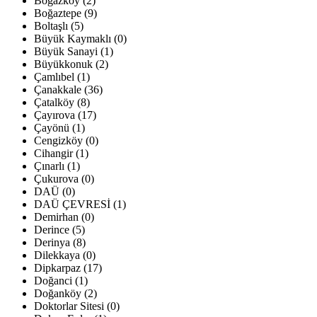
Boğazköy (2)
Boğaztepe (9)
Boltaşlı (5)
Büyük Kaymaklı (0)
Büyük Sanayi (1)
Büyükkonuk (2)
Çamlıbel (1)
Çanakkale (36)
Çatalköy (8)
Çayırova (17)
Çayönü (1)
Cengizköy (0)
Cihangir (1)
Çınarlı (1)
Çukurova (0)
DAÜ (0)
DAÜ ÇEVRESİ (1)
Demirhan (0)
Derince (5)
Derinya (8)
Dilekkaya (0)
Dipkarpaz (17)
Doğanci (1)
Doğanköy (2)
Doktorlar Sitesi (0)