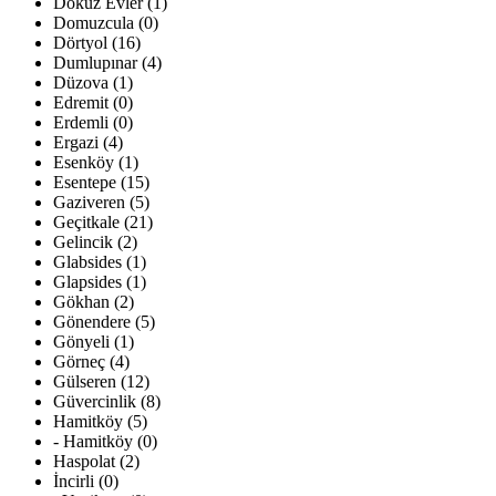
Dokuz Evler (1)
Domuzcula (0)
Dörtyol (16)
Dumlupınar (4)
Düzova (1)
Edremit (0)
Erdemli (0)
Ergazi (4)
Esenköy (1)
Esentepe (15)
Gaziveren (5)
Geçitkale (21)
Gelincik (2)
Glabsides (1)
Glapsides (1)
Gökhan (2)
Gönendere (5)
Gönyeli (1)
Görneç (4)
Gülseren (12)
Güvercinlik (8)
Hamitköy (5)
- Hamitköy (0)
Haspolat (2)
İncirli (0)