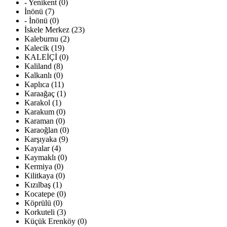
- Yenikent (0)
İnönü (7)
- İnönü (0)
İskele Merkez (23)
Kaleburnu (2)
Kalecik (19)
KALEİÇİ (0)
Kaliland (8)
Kalkanlı (0)
Kaplıca (11)
Karaağaç (1)
Karakol (1)
Karakum (0)
Karaman (0)
Karaoğlan (0)
Karşıyaka (9)
Kayalar (4)
Kaymaklı (0)
Kermiya (0)
Kilitkaya (0)
Kızılbaş (1)
Kocatepe (0)
Köprülü (0)
Korkuteli (3)
Küçük Erenköy (0)