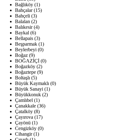
Bağlıköy (1)
Bahçalar (15)
Bahçeli (3)
Balalan (2)
Balıkesir (4)
Baykal (6)
Bellapais (3)
Beşparmak (1)
Beylerbeyi (0)
Boğaz (9)
BOĞAZİÇİ (0)
Boğazköy (2)
Boğaztepe (9)
Boltaşlı (5)
Büyük Kaymaklı (0)
Büyük Sanayi (1)
Büyükkonuk (2)
Çamlıbel (1)
Çanakkale (36)
Çatalköy (8)
Çayırova (17)
Çayönü (1)
Cengizköy (0)
Cihangir (1)
Çınarlı (1)