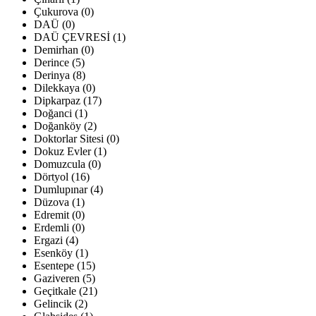
Çukurova (0)
DAÜ (0)
DAÜ ÇEVRESİ (1)
Demirhan (0)
Derince (5)
Derinya (8)
Dilekkaya (0)
Dipkarpaz (17)
Doğanci (1)
Doğanköy (2)
Doktorlar Sitesi (0)
Dokuz Evler (1)
Domuzcula (0)
Dörtyol (16)
Dumlupınar (4)
Düzova (1)
Edremit (0)
Erdemli (0)
Ergazi (4)
Esenköy (1)
Esentepe (15)
Gaziveren (5)
Geçitkale (21)
Gelincik (2)