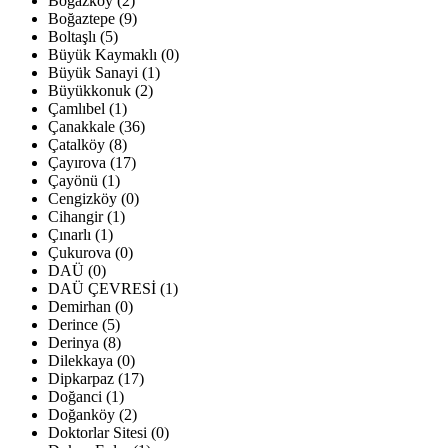
Boğazköy (2)
Boğaztepe (9)
Boltaşlı (5)
Büyük Kaymaklı (0)
Büyük Sanayi (1)
Büyükkonuk (2)
Çamlıbel (1)
Çanakkale (36)
Çatalköy (8)
Çayırova (17)
Çayönü (1)
Cengizköy (0)
Cihangir (1)
Çınarlı (1)
Çukurova (0)
DAÜ (0)
DAÜ ÇEVRESİ (1)
Demirhan (0)
Derince (5)
Derinya (8)
Dilekkaya (0)
Dipkarpaz (17)
Doğanci (1)
Doğanköy (2)
Doktorlar Sitesi (0)