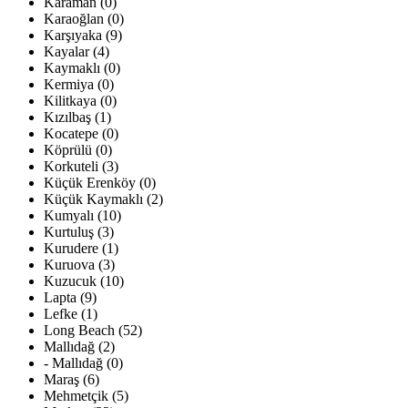
Karaman (0)
Karaoğlan (0)
Karşıyaka (9)
Kayalar (4)
Kaymaklı (0)
Kermiya (0)
Kilitkaya (0)
Kızılbaş (1)
Kocatepe (0)
Köprülü (0)
Korkuteli (3)
Küçük Erenköy (0)
Küçük Kaymaklı (2)
Kumyalı (10)
Kurtuluş (3)
Kurudere (1)
Kuruova (3)
Kuzucuk (10)
Lapta (9)
Lefke (1)
Long Beach (52)
Mallıdağ (2)
- Mallıdağ (0)
Maraş (6)
Mehmetçik (5)