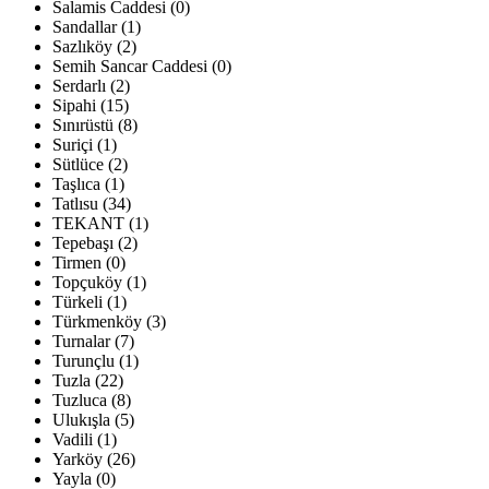
Salamis Caddesi (0)
Sandallar (1)
Sazlıköy (2)
Semih Sancar Caddesi (0)
Serdarlı (2)
Sipahi (15)
Sınırüstü (8)
Suriçi (1)
Sütlüce (2)
Taşlıca (1)
Tatlısu (34)
TEKANT (1)
Tepebaşı (2)
Tirmen (0)
Topçuköy (1)
Türkeli (1)
Türkmenköy (3)
Turnalar (7)
Turunçlu (1)
Tuzla (22)
Tuzluca (8)
Ulukışla (5)
Vadili (1)
Yarköy (26)
Yayla (0)