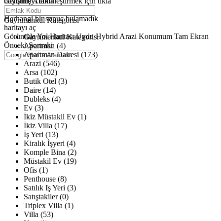
büyütmeyi etkinleştirmek için tıkla
Gelişmiş Arama
Haritalar yükleniyor
Herhangi bir sonuç bulamadık
Gayrimenkul Kategorisi
haritayı aç
Görüntüle
Yol Haritası
Uydu
Hybrid
Arazi
Konumum
Tam Ekran
Gayrimenkul Kategorisi
Önceki
Sonraki
Apartman (4)
Apartman Dairesi (173)
Arazi (546)
Arsa (102)
Butik Otel (3)
Daire (14)
Dubleks (4)
Ev (3)
İkiz Müstakil Ev (1)
İkiz Villa (17)
İş Yeri (13)
Kiralık İşyeri (4)
Komple Bina (2)
Müstakil Ev (19)
Ofis (1)
Penthouse (8)
Satılık Iş Yeri (3)
Satıştakiler (0)
Triplex Villa (1)
Villa (53)