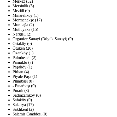
Merkez (32)
Mersinlik (5)
Mezitli (0)
Minareliköy (1)
Mormenekşe (17)
Muratağa (2)
Mutluyaka (15)
Nergisli (2)
Organize Sanayi (Büyük Sanayi) (0)
Ortaköy (0)
Ötüken (20)
Ozanköy (1)
Palmbeach (2)
Pamuklu (7)
Paşaköy (1)
Pirhan (4)
Piyale Paşa (1)
Pınarbaşı (0)
- Pınarbaşı (0)
Pınarlı (3)
Sadrazamköy (0)
Safaköy (0)
Sakarya (17)
Saklıkent (2)
Salamis Caaddesi (0)