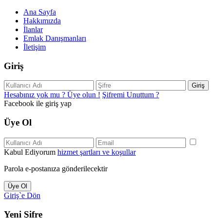
Ana Sayfa
Hakkımızda
İlanlar
Emlak Danışmanları
İletişim
Giriş
Giriş
Hesabınız yok mu ? Üye olun !
Şifremi Unuttum ?
Facebook ile giriş yap
Üye Ol
Kabul Ediyorum
hizmet şartları ve koşullar
Parola e-postanıza gönderilecektir
Üye Ol
Giriş`e Dön
Yeni Şifre