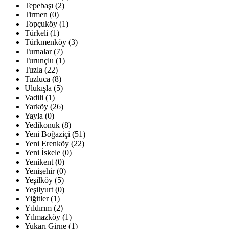
Tepebaşı (2)
Tirmen (0)
Topçuköy (1)
Türkeli (1)
Türkmenköy (3)
Turnalar (7)
Turunçlu (1)
Tuzla (22)
Tuzluca (8)
Ulukışla (5)
Vadili (1)
Yarköy (26)
Yayla (0)
Yedikonuk (8)
Yeni Boğaziçi (51)
Yeni Erenköy (22)
Yeni İskele (0)
Yenikent (0)
Yenişehir (0)
Yeşilköy (5)
Yeşilyurt (0)
Yiğitler (1)
Yıldırım (2)
Yılmazköy (1)
Yukarı Girne (1)