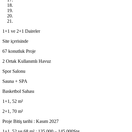
1+1 ve 2+1 Daireler
Site içerisinde
67 konutluk Proje
2 Ortak Kullanımlı Havuz
Spor Salonu
Sauna + SPA
Basketbol Sahası
1+1, 52 m²
2+1, 70 m²
Proje Bitiş tarihi : Kasım 2027
1+1, 52 ve 68 m² : 135,000 – 145,000Stg