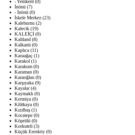
- Yenikent (0)
İnönü (7)
- İnönü (0)
İskele Merkez (23)
Kaleburnu (2)
Kalecik (19)
KALEİÇİ (0)
Kaliland (8)
Kalkanlı (0)
Kaplıca (11)
Karaağaç (1)
Karakol (1)
Karakum (0)
Karaman (0)
Karaoğlan (0)
Karşıyaka (9)
Kayalar (4)
Kaymaklı (0)
Kermiya (0)
Kilitkaya (0)
Kızılbaş (1)
Kocatepe (0)
Köprülü (0)
Korkuteli (3)
Küçük Erenköy (0)