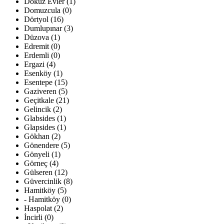
Dokuz Evler (1)
Domuzcula (0)
Dörtyol (16)
Dumlupınar (3)
Düzova (1)
Edremit (0)
Erdemli (0)
Ergazi (4)
Esenköy (1)
Esentepe (15)
Gaziveren (5)
Geçitkale (21)
Gelincik (2)
Glabsides (1)
Glapsides (1)
Gökhan (2)
Gönendere (5)
Gönyeli (1)
Görneç (4)
Gülseren (12)
Güvercinlik (8)
Hamitköy (5)
- Hamitköy (0)
Haspolat (2)
İncirli (0)