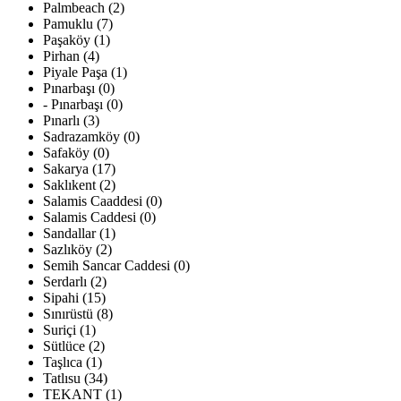
Palmbeach (2)
Pamuklu (7)
Paşaköy (1)
Pirhan (4)
Piyale Paşa (1)
Pınarbaşı (0)
- Pınarbaşı (0)
Pınarlı (3)
Sadrazamköy (0)
Safaköy (0)
Sakarya (17)
Saklıkent (2)
Salamis Caaddesi (0)
Salamis Caddesi (0)
Sandallar (1)
Sazlıköy (2)
Semih Sancar Caddesi (0)
Serdarlı (2)
Sipahi (15)
Sınırüstü (8)
Suriçi (1)
Sütlüce (2)
Taşlıca (1)
Tatlısu (34)
TEKANT (1)