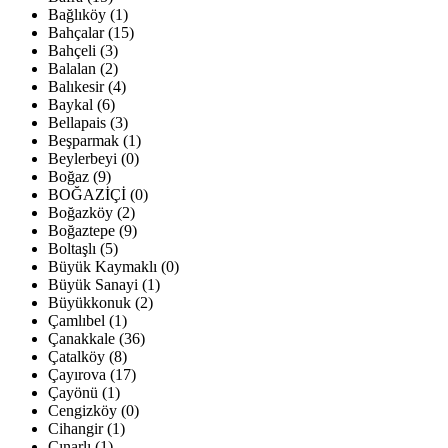
Bağlıköy (1)
Bahçalar (15)
Bahçeli (3)
Balalan (2)
Balıkesir (4)
Baykal (6)
Bellapais (3)
Beşparmak (1)
Beylerbeyi (0)
Boğaz (9)
BOĞAZİÇİ (0)
Boğazköy (2)
Boğaztepe (9)
Boltaşlı (5)
Büyük Kaymaklı (0)
Büyük Sanayi (1)
Büyükkonuk (2)
Çamlıbel (1)
Çanakkale (36)
Çatalköy (8)
Çayırova (17)
Çayönü (1)
Cengizköy (0)
Cihangir (1)
Çınarlı (1)