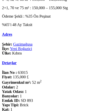
2+1, 70 ve 75 m² : 150,000 – 155,000 Stg
Ödeme Şekli : %35 Ön Peşinat
%65’i 48 Ay Taksit
Adres
Şehir:
Gazimağusa
İlçe:
Yeni Boğaziçi
Ülke:
Kıbrıs
Detaylar
İlan No :
63015
Fiyat:
135,000 £
2
Gayrimenkul m²:
52 m
Odalar:
2
Yatak Odası:
1
Banyolar:
1
Emlak ID:
SD 893
Yapı Tipi:
Brick
Kat:
1