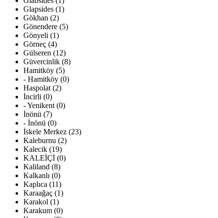
Glabsides (1)
Glapsides (1)
Gökhan (2)
Gönendere (5)
Gönyeli (1)
Görneç (4)
Gülseren (12)
Güvercinlik (8)
Hamitköy (5)
- Hamitköy (0)
Haspolat (2)
İncirli (0)
- Yenikent (0)
İnönü (7)
- İnönü (0)
İskele Merkez (23)
Kaleburnu (2)
Kalecik (19)
KALEİÇİ (0)
Kaliland (8)
Kalkanlı (0)
Kaplıca (11)
Karaağaç (1)
Karakol (1)
Karakum (0)