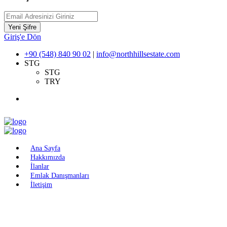
Yeni Şifre
Giriş'e Dön
+90 (548) 840 90 02
|
info@northhillsestate.com
STG
STG
TRY
Ana Sayfa
Hakkımızda
İlanlar
Emlak Danışmanları
İletişim