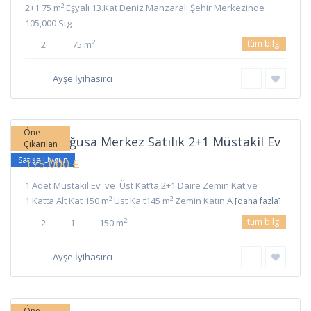
2+1 75 m² Eşyalı 13.Kat Deniz Manzaralı Şehir Merkezinde
105,000 Stg
tüm bilgi
2
2
75 m
Ayşe İyihasırcı
Merkez
,
Gazimağusa
Öne
Gazimağusa Merkez Satılık 2+1 Müstakil Ev
Çıkarılan
Satışa Uygun
175,000 £
1 Adet Müstakil Ev ve Üst Kat’ta 2+1 Daire Zemin Kat ve
1.Katta Alt Kat 150 m² Üst Ka t145 m² Zemin Katın A
[daha fazla]
tüm bilgi
2
2
1
150 m
Ayşe İyihasırcı
Merkez
,
Gazimağusa
Öne