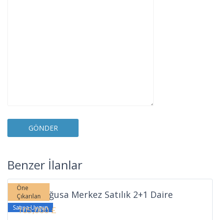
Sakarya
,
Benzer İlanlar
Gazimağusa
Öne
Gazimağusa Merkez Satılık 2+1 Daire
Çıkarılan
Satışa Uygun
105,000 £