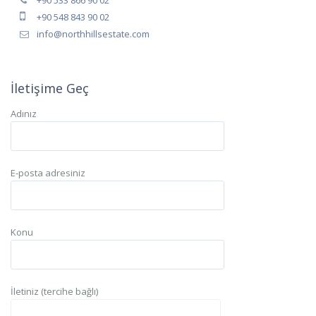
+90 533 866 90 02
+90 548 843 90 02
info@northhillsestate.com
İletişime Geç
Adınız
E-posta adresiniz
Konu
İletiniz (tercihe bağlı)