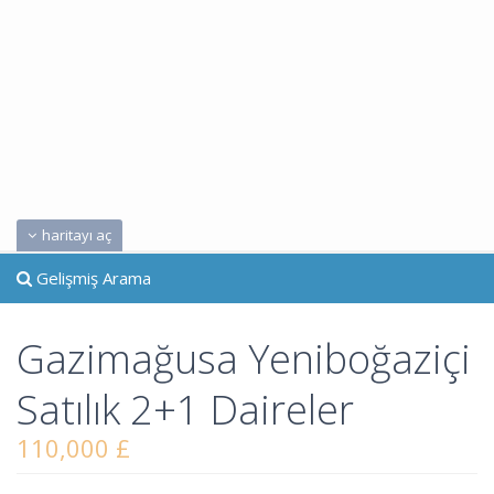
haritayı aç
Gelişmiş Arama
Gazimağusa Yeniboğaziçi
Satılık 2+1 Daireler
110,000 £