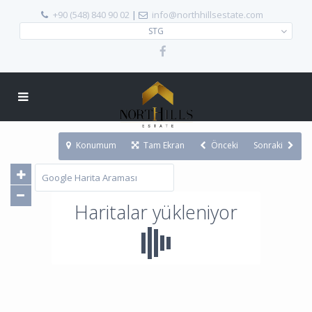
+90 (548) 840 90 02
|
info@northhillsestate.com
STG
Konumum
Tam Ekran
Önceki
Sonraki
Haritalar yükleniyor