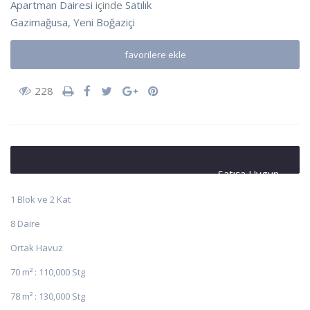
Apartman Dairesi
içinde
Satılık
Gazimağusa
,
Yeni Boğaziçi
favorilere ekle
228
Satışa Uygun
1 Blok ve 2 Kat
8 Daire
Ortak Havuz
70 m² : 110,000 Stg
78 m² : 130,000 Stg