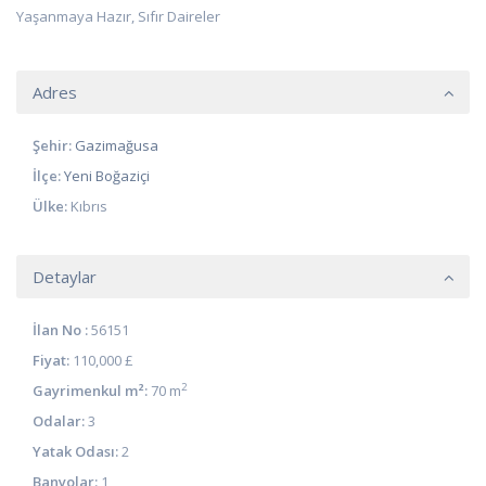
Yaşanmaya Hazır, Sıfır Daireler
Adres
Şehir:
Gazimağusa
İlçe:
Yeni Boğaziçi
Ülke:
Kıbrıs
Detaylar
İlan No :
56151
Fiyat:
110,000 £
2
Gayrimenkul m²:
70 m
Odalar:
3
Yatak Odası:
2
Banyolar:
1