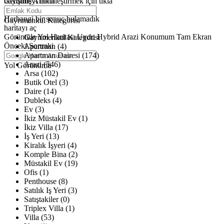
büyütmeyi etkinleştirmek için tıkla
Gelişmiş Arama
Haritalar yükleniyor
Herhangi bir sonuç bulamadık
Gayrimenkul Kategorisi
haritayı aç
Görüntüle
Yol Haritası
Uydu
Hybrid
Arazi
Konumum
Tam Ekran
Gayrimenkul Kategorisi
Önceki
Sonraki
Apartman (4)
Apartman Dairesi (174)
Arazi (546)
Yol Görünümü
Arsa (102)
Butik Otel (3)
Daire (14)
Dubleks (4)
Ev (3)
İkiz Müstakil Ev (1)
İkiz Villa (17)
İş Yeri (13)
Kiralık İşyeri (4)
Komple Bina (2)
Müstakil Ev (19)
Ofis (1)
Penthouse (8)
Satılık Iş Yeri (3)
Satıştakiler (0)
Triplex Villa (1)
Villa (53)