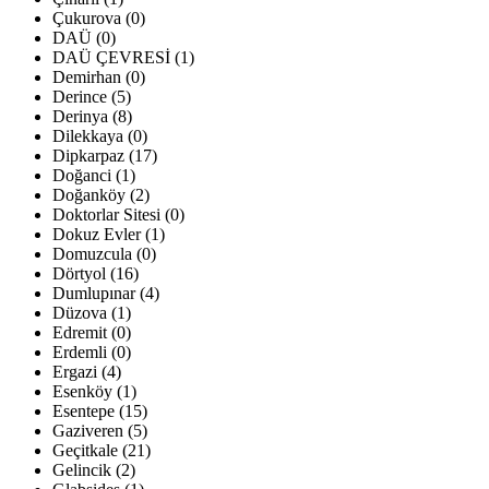
Çukurova (0)
DAÜ (0)
DAÜ ÇEVRESİ (1)
Demirhan (0)
Derince (5)
Derinya (8)
Dilekkaya (0)
Dipkarpaz (17)
Doğanci (1)
Doğanköy (2)
Doktorlar Sitesi (0)
Dokuz Evler (1)
Domuzcula (0)
Dörtyol (16)
Dumlupınar (4)
Düzova (1)
Edremit (0)
Erdemli (0)
Ergazi (4)
Esenköy (1)
Esentepe (15)
Gaziveren (5)
Geçitkale (21)
Gelincik (2)