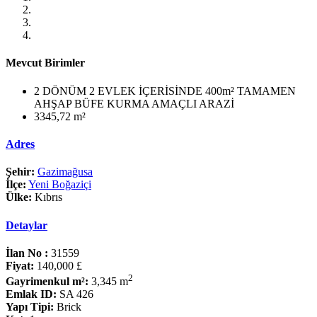
Mevcut Birimler
2 DÖNÜM 2 EVLEK İÇERİSİNDE 400m² TAMAMEN
AHŞAP BÜFE KURMA AMAÇLI ARAZİ
3345,72 m²
Adres
Şehir:
Gazimağusa
İlçe:
Yeni Boğaziçi
Ülke:
Kıbrıs
Detaylar
İlan No :
31559
Fiyat:
140,000 £
2
Gayrimenkul m²:
3,345 m
Emlak ID:
SA 426
Yapı Tipi:
Brick