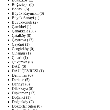
Boğazköy (2)
Boğaztepe (9)
Boltaşlı (5)
Büyük Kaymaklı (0)
Büyük Sanayi (1)
Büyükkonuk (2)
Çamlıbel (1)
Çanakkale (36)
Çatalköy (8)
Çayırova (17)
Çayönü (1)
Cengizköy (0)
Cihangir (1)
Çınarlı (1)
Çukurova (0)
DAÜ (0)
DAÜ ÇEVRESİ (1)
Demirhan (0)
Derince (5)
Derinya (8)
Dilekkaya (0)
Dipkarpaz (17)
Doğanci (1)
Doğanköy (2)
Doktorlar Sitesi (0)