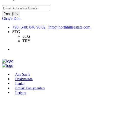
Yeni Şifre
Giriş'e Dön
+90 (548) 840 90 02
|
info@northhillsestate.com
STG
STG
TRY
Ana Sayfa
Hakkımızda
İlanlar
Emlak Danışmanları
İletişim