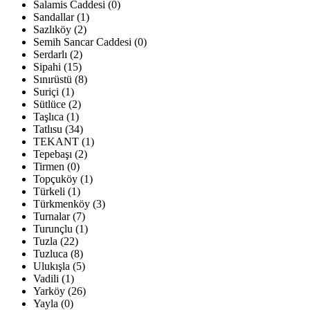
Salamis Caddesi (0)
Sandallar (1)
Sazlıköy (2)
Semih Sancar Caddesi (0)
Serdarlı (2)
Sipahi (15)
Sınırüstü (8)
Suriçi (1)
Sütlüce (2)
Taşlıca (1)
Tatlısu (34)
TEKANT (1)
Tepebaşı (2)
Tirmen (0)
Topçuköy (1)
Türkeli (1)
Türkmenköy (3)
Turnalar (7)
Turunçlu (1)
Tuzla (22)
Tuzluca (8)
Ulukışla (5)
Vadili (1)
Yarköy (26)
Yayla (0)