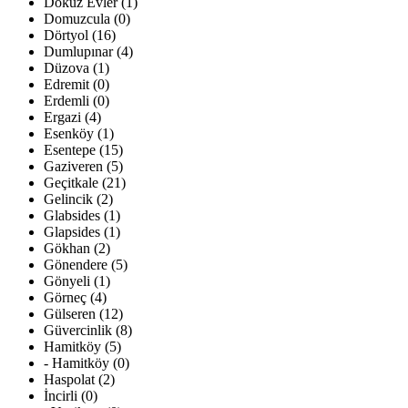
Dokuz Evler (1)
Domuzcula (0)
Dörtyol (16)
Dumlupınar (4)
Düzova (1)
Edremit (0)
Erdemli (0)
Ergazi (4)
Esenköy (1)
Esentepe (15)
Gaziveren (5)
Geçitkale (21)
Gelincik (2)
Glabsides (1)
Glapsides (1)
Gökhan (2)
Gönendere (5)
Gönyeli (1)
Görneç (4)
Gülseren (12)
Güvercinlik (8)
Hamitköy (5)
- Hamitköy (0)
Haspolat (2)
İncirli (0)