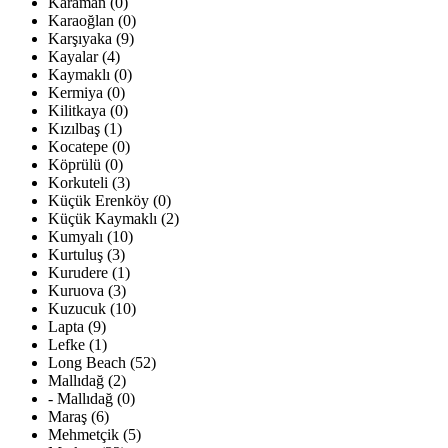
Karaman (0)
Karaoğlan (0)
Karşıyaka (9)
Kayalar (4)
Kaymaklı (0)
Kermiya (0)
Kilitkaya (0)
Kızılbaş (1)
Kocatepe (0)
Köprülü (0)
Korkuteli (3)
Küçük Erenköy (0)
Küçük Kaymaklı (2)
Kumyalı (10)
Kurtuluş (3)
Kurudere (1)
Kuruova (3)
Kuzucuk (10)
Lapta (9)
Lefke (1)
Long Beach (52)
Mallıdağ (2)
- Mallıdağ (0)
Maraş (6)
Mehmetçik (5)