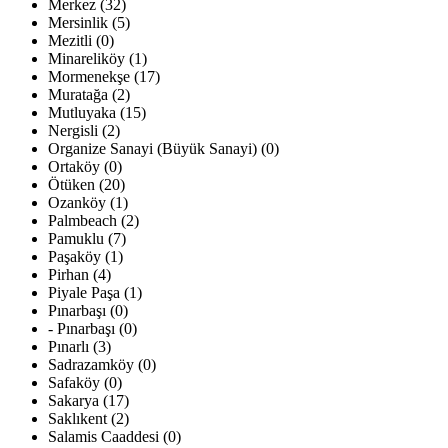
Merkez (32)
Mersinlik (5)
Mezitli (0)
Minareliköy (1)
Mormenekşe (17)
Muratağa (2)
Mutluyaka (15)
Nergisli (2)
Organize Sanayi (Büyük Sanayi) (0)
Ortaköy (0)
Ötüken (20)
Ozanköy (1)
Palmbeach (2)
Pamuklu (7)
Paşaköy (1)
Pirhan (4)
Piyale Paşa (1)
Pınarbaşı (0)
- Pınarbaşı (0)
Pınarlı (3)
Sadrazamköy (0)
Safaköy (0)
Sakarya (17)
Saklıkent (2)
Salamis Caaddesi (0)