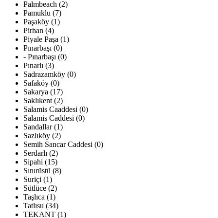
Palmbeach (2)
Pamuklu (7)
Paşaköy (1)
Pirhan (4)
Piyale Paşa (1)
Pınarbaşı (0)
- Pınarbaşı (0)
Pınarlı (3)
Sadrazamköy (0)
Safaköy (0)
Sakarya (17)
Saklıkent (2)
Salamis Caaddesi (0)
Salamis Caddesi (0)
Sandallar (1)
Sazlıköy (2)
Semih Sancar Caddesi (0)
Serdarlı (2)
Sipahi (15)
Sınırüstü (8)
Suriçi (1)
Sütlüce (2)
Taşlıca (1)
Tatlısu (34)
TEKANT (1)