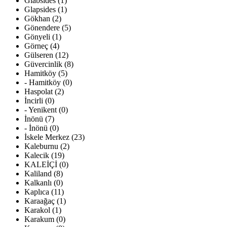
Glabsides (1)
Glapsides (1)
Gökhan (2)
Gönendere (5)
Gönyeli (1)
Görneç (4)
Gülseren (12)
Güvercinlik (8)
Hamitköy (5)
- Hamitköy (0)
Haspolat (2)
İncirli (0)
- Yenikent (0)
İnönü (7)
- İnönü (0)
İskele Merkez (23)
Kaleburnu (2)
Kalecik (19)
KALEİÇİ (0)
Kaliland (8)
Kalkanlı (0)
Kaplıca (11)
Karaağaç (1)
Karakol (1)
Karakum (0)