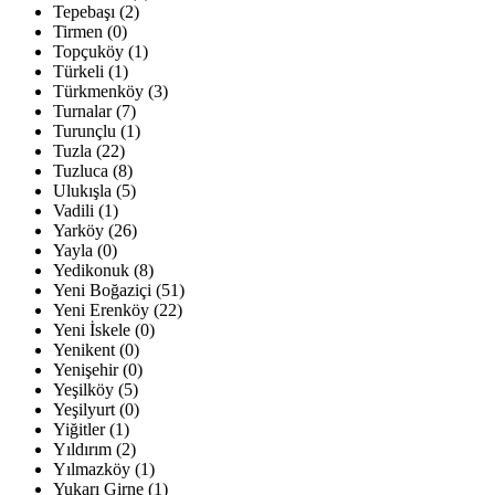
Tepebaşı (2)
Tirmen (0)
Topçuköy (1)
Türkeli (1)
Türkmenköy (3)
Turnalar (7)
Turunçlu (1)
Tuzla (22)
Tuzluca (8)
Ulukışla (5)
Vadili (1)
Yarköy (26)
Yayla (0)
Yedikonuk (8)
Yeni Boğaziçi (51)
Yeni Erenköy (22)
Yeni İskele (0)
Yenikent (0)
Yenişehir (0)
Yeşilköy (5)
Yeşilyurt (0)
Yiğitler (1)
Yıldırım (2)
Yılmazköy (1)
Yukarı Girne (1)