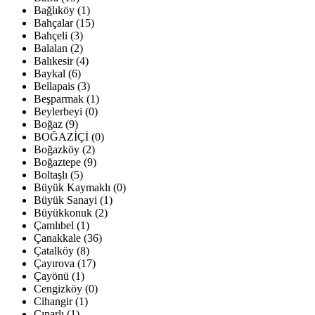
Bağlıköy (1)
Bahçalar (15)
Bahçeli (3)
Balalan (2)
Balıkesir (4)
Baykal (6)
Bellapais (3)
Beşparmak (1)
Beylerbeyi (0)
Boğaz (9)
BOĞAZİÇİ (0)
Boğazköy (2)
Boğaztepe (9)
Boltaşlı (5)
Büyük Kaymaklı (0)
Büyük Sanayi (1)
Büyükkonuk (2)
Çamlıbel (1)
Çanakkale (36)
Çatalköy (8)
Çayırova (17)
Çayönü (1)
Cengizköy (0)
Cihangir (1)
Çınarlı (1)