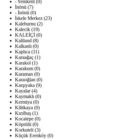
- Yenikent (0)
İnönü (7)
- İnönü (0)
İskele Merkez (23)
Kaleburnu (2)
Kalecik (19)
KALEİÇİ (0)
Kaliland (8)
Kalkanlı (0)
Kaplıca (11)
Karaağaç (1)
Karakol (1)
Karakum (0)
Karaman (0)
Karaoğlan (0)
Karşıyaka (9)
Kayalar (4)
Kaymaklı (0)
Kermiya (0)
Kilitkaya (0)
Kızılbaş (1)
Kocatepe (0)
Köprülü (0)
Korkuteli (3)
Küçük Erenköy (0)