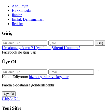
Ana Sayfa
Hakkımızda
İlanlar
Emlak Danışmanları
İletişim
Giriş
Giriş
Hesabınız yok mu ? Üye olun !
Şifremi Unuttum ?
Facebook ile giriş yap
Üye Ol
Kabul Ediyorum
hizmet şartları ve koşullar
Parola e-postanıza gönderilecektir
Üye Ol
Giriş`e Dön
Yeni Şifre