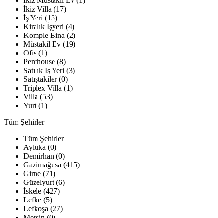
İkiz Müstakil Ev (1)
İkiz Villa (17)
İş Yeri (13)
Kiralık İşyeri (4)
Komple Bina (2)
Müstakil Ev (19)
Ofis (1)
Penthouse (8)
Satılık Iş Yeri (3)
Satıştakiler (0)
Triplex Villa (1)
Villa (53)
Yurt (1)
Tüm Şehirler
Tüm Şehirler
Ayluka (0)
Demirhan (0)
Gazimağusa (415)
Girne (71)
Güzelyurt (6)
İskele (427)
Lefke (5)
Lefkoşa (27)
Mersin (0)