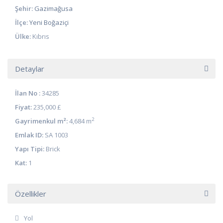
Şehir:
Gazimağusa
İlçe:
Yeni Boğaziçi
Ülke:
Kıbrıs
Detaylar
İlan No :
34285
Fiyat:
235,000 £
2
Gayrimenkul m²:
4,684 m
Emlak ID:
SA 1003
Yapı Tipi:
Brick
Kat:
1
Özellikler
Yol