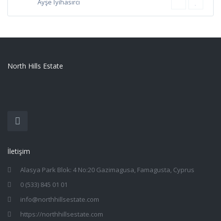
Ayşe İyihasırcı
North Hills Estate
İletişim
Alasya Park Blok: 4 No:20 Gazimagusa, Famagusta, Cyprus
0 (533) 845 01 01
info@northhillsestate.com
https://northhillsestate.com