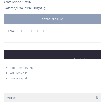
Arazi
içinde
Satılık
Gazimağusa
,
Yeni Boğaziçi
favorilere ekle
940
Satışa Uygun
3 dönüm 2 evlek
Yolu Mevcut
İmara Kapalı
Adres