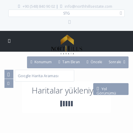
+90 (548) 840 90 02
|
info@northhillsestate.com
STG
Konumum
Tam Ekran
Önceki
Sonraki
Haritalar yükleniyor
Yol
Görünümü