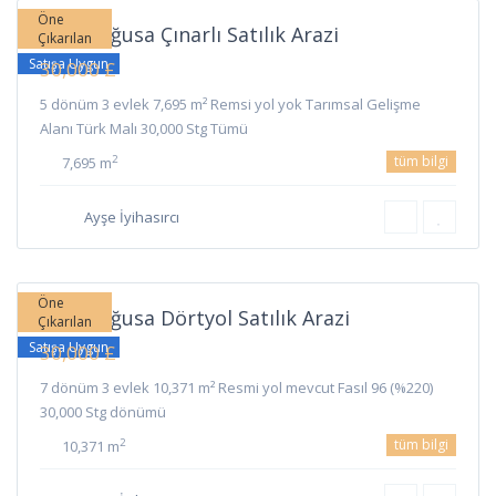
Öne
Gazimağusa Çınarlı Satılık Arazi
Çıkarılan
Satışa Uygun
30,000 £
5 dönüm 3 evlek 7,695 m² Remsi yol yok Tarımsal Gelişme
Alanı Türk Malı 30,000 Stg Tümü
tüm bilgi
2
7,695 m
Ayşe İyihasırcı
Dörtyol
,
Gazimağusa
Öne
Gazimağusa Dörtyol Satılık Arazi
Çıkarılan
Satışa Uygun
30,000 £
7 dönüm 3 evlek 10,371 m² Resmi yol mevcut Fasıl 96 (%220)
30,000 Stg dönümü
tüm bilgi
2
10,371 m