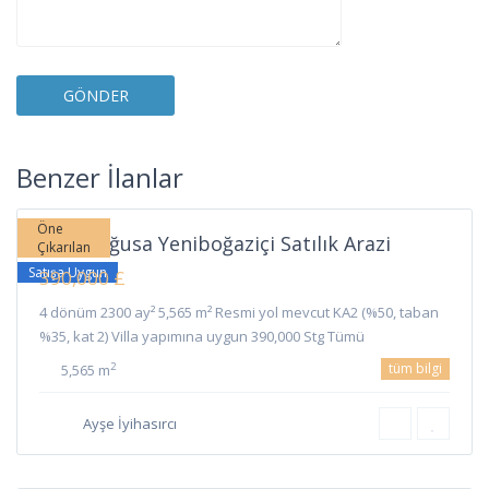
Yeni
Boğaziçi
,
Benzer İlanlar
Gazimağusa
Öne
Gazimağusa Yeniboğaziçi Satılık Arazi
Çıkarılan
Satışa Uygun
390,000 £
4 dönüm 2300 ay² 5,565 m² Resmi yol mevcut KA2 (%50, taban
%35, kat 2) Villa yapımına uygun 390,000 Stg Tümü
tüm bilgi
2
5,565 m
Ayşe İyihasırcı
Çınarlı
,
Gazimağusa