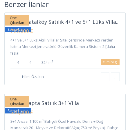
Çatalköy
,
Benzer İlanlar
Girne
Öne
Girne Çatalköy Satılık 4+1 ve 5+1 Lüks Villa...
Çıkarılan
Satışa Uygun
799,000 £
4+1 ve 5+1 Lüks Akıllı Villalar Site içerisinde Merkezi Yerden
Isıtma Merkezi jeneratörlü Güvenlik Kamera Sistemi 2
[daha
fazla]
tüm bilgi
2
4
4
324 m
Hilmi Özakın
Lapta
,
Girne
Öne
Girne Lapta Satılık 3+1 Villa
Çıkarılan
Satışa Uygun
500,000 £
3+1 Arsası 1,100 m² Bahçeli Özel Havuzlu Deniz + Dağ
Manzaralı 20+ Meyve ve Dekoratif Ağaç 750 m² Peyzajlı Bahçe