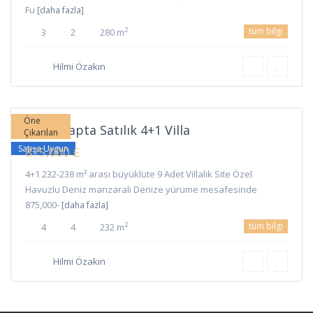
Fu
[daha fazla]
tüm bilgi
2
3
2
280 m
Hilmi Özakın
Lapta
,
Girne
Öne
Girne Lapta Satılık 4+1 Villa
Çıkarılan
Satışa Uygun
875,000 £
4+1 232-238 m² arası büyüklüte 9 Adet Villalık Site Özel
Havuzlu Deniz manzaralı Denize yürüme mesafesinde
875,000-
[daha fazla]
tüm bilgi
2
4
4
232 m
Hilmi Özakın