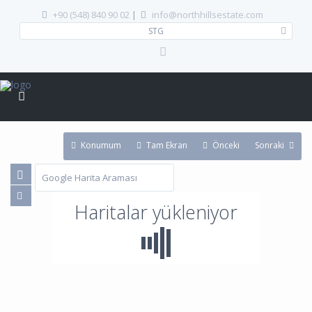
+90 (548) 840 90 02
|
info@northhillsestate.com
STG
Konumum
Tam Ekran
Önceki
Sonraki
Haritalar yükleniyor