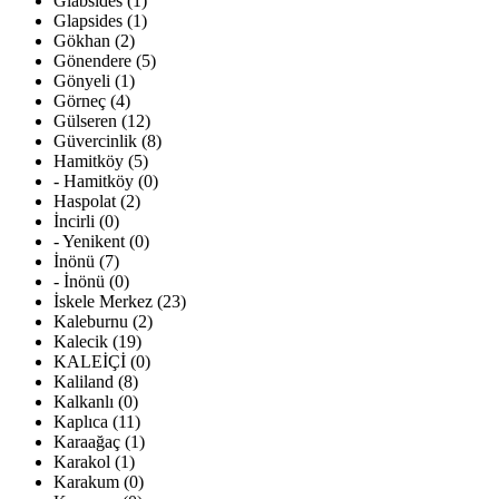
Glabsides (1)
Glapsides (1)
Gökhan (2)
Gönendere (5)
Gönyeli (1)
Görneç (4)
Gülseren (12)
Güvercinlik (8)
Hamitköy (5)
- Hamitköy (0)
Haspolat (2)
İncirli (0)
- Yenikent (0)
İnönü (7)
- İnönü (0)
İskele Merkez (23)
Kaleburnu (2)
Kalecik (19)
KALEİÇİ (0)
Kaliland (8)
Kalkanlı (0)
Kaplıca (11)
Karaağaç (1)
Karakol (1)
Karakum (0)