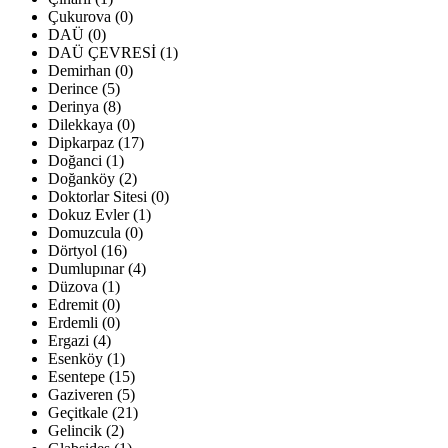
Çukurova (0)
DAÜ (0)
DAÜ ÇEVRESİ (1)
Demirhan (0)
Derince (5)
Derinya (8)
Dilekkaya (0)
Dipkarpaz (17)
Doğanci (1)
Doğanköy (2)
Doktorlar Sitesi (0)
Dokuz Evler (1)
Domuzcula (0)
Dörtyol (16)
Dumlupınar (4)
Düzova (1)
Edremit (0)
Erdemli (0)
Ergazi (4)
Esenköy (1)
Esentepe (15)
Gaziveren (5)
Geçitkale (21)
Gelincik (2)