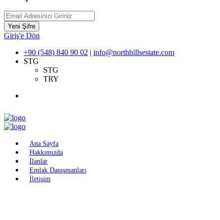
Yeni Şifre
Giriş'e Dön
+90 (548) 840 90 02
|
info@northhillsestate.com
STG
STG
TRY
Ana Sayfa
Hakkımızda
İlanlar
Emlak Danışmanları
İletişim