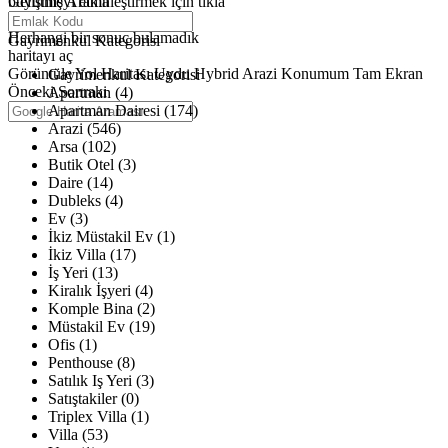
büyütmeyi etkinleştirmek için tıkla
Gelişmiş Arama
Haritalar yükleniyor
Herhangi bir sonuç bulamadık
Gayrimenkul Kategorisi
haritayı aç
Görüntüle
Yol Haritası
Uydu
Hybrid
Arazi
Konumum
Tam Ekran
Gayrimenkul Kategorisi
Önceki
Sonraki
Apartman (4)
Apartman Dairesi (174)
Arazi (546)
Arsa (102)
Butik Otel (3)
Daire (14)
Dubleks (4)
Ev (3)
İkiz Müstakil Ev (1)
İkiz Villa (17)
İş Yeri (13)
Kiralık İşyeri (4)
Komple Bina (2)
Müstakil Ev (19)
Ofis (1)
Penthouse (8)
Satılık Iş Yeri (3)
Satıştakiler (0)
Triplex Villa (1)
Villa (53)