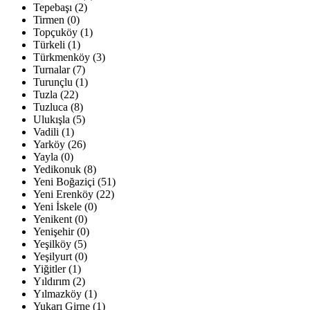
Tepebaşı (2)
Tirmen (0)
Topçuköy (1)
Türkeli (1)
Türkmenköy (3)
Turnalar (7)
Turunçlu (1)
Tuzla (22)
Tuzluca (8)
Ulukışla (5)
Vadili (1)
Yarköy (26)
Yayla (0)
Yedikonuk (8)
Yeni Boğaziçi (51)
Yeni Erenköy (22)
Yeni İskele (0)
Yenikent (0)
Yenişehir (0)
Yeşilköy (5)
Yeşilyurt (0)
Yiğitler (1)
Yıldırım (2)
Yılmazköy (1)
Yukarı Girne (1)