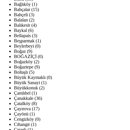
Bağlıköy (1)
Bahçalar (15)
Bahçeli (3)
Balalan (2)
Balıkesir (4)
Baykal (6)
Bellapais (3)
Beşparmak (1)
Beylerbeyi (0)
Boğaz (9)
BOĞAZİÇİ (0)
Boğazköy (2)
Boğaztepe (9)
Boltaşlı (5)
Büyük Kaymaklı (0)
Büyük Sanayi (1)
Büyükkonuk (2)
Çamlıbel (1)
Çanakkale (36)
Çatalköy (8)
Çayırova (17)
Çayönü (1)
Cengizköy (0)
Cihangir (1)
Çınarlı (1)