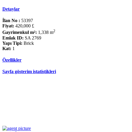
Detaylar
İlan No :
53397
Fiyat:
420,000 £
2
Gayrimenkul m²:
1,338 m
Emlak ID:
SA 2769
Yapı Tipi:
Brick
Kat:
1
Özellikler
Sayfa gösterim istatistikleri