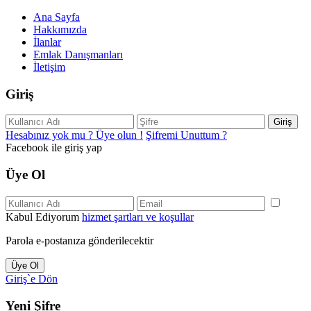
Ana Sayfa
Hakkımızda
İlanlar
Emlak Danışmanları
İletişim
Giriş
Giriş
Hesabınız yok mu ? Üye olun !
Şifremi Unuttum ?
Facebook ile giriş yap
Üye Ol
Kabul Ediyorum
hizmet şartları ve koşullar
Parola e-postanıza gönderilecektir
Üye Ol
Giriş`e Dön
Yeni Şifre