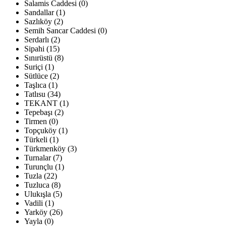
Salamis Caddesi (0)
Sandallar (1)
Sazlıköy (2)
Semih Sancar Caddesi (0)
Serdarlı (2)
Sipahi (15)
Sınırüstü (8)
Suriçi (1)
Sütlüce (2)
Taşlıca (1)
Tatlısu (34)
TEKANT (1)
Tepebaşı (2)
Tirmen (0)
Topçuköy (1)
Türkeli (1)
Türkmenköy (3)
Turnalar (7)
Turunçlu (1)
Tuzla (22)
Tuzluca (8)
Ulukışla (5)
Vadili (1)
Yarköy (26)
Yayla (0)