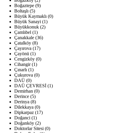
Boğazköy (2)
Boğaztepe (9)
Boltaşlı (5)
Büyük Kaymaklı (0)
Büyük Sanayi (1)
Büyükkonuk (2)
Çamlıbel (1)
Çanakkale (36)
Çatalköy (8)
Çayırova (17)
Çayönü (1)
Cengizköy (0)
Cihangir (1)
Çınarlı (1)
Çukurova (0)
DAÜ (0)
DAÜ ÇEVRESİ (1)
Demirhan (0)
Derince (5)
Derinya (8)
Dilekkaya (0)
Dipkarpaz (17)
Doğanci (1)
Doğanköy (2)
Doktorlar Sitesi (0)