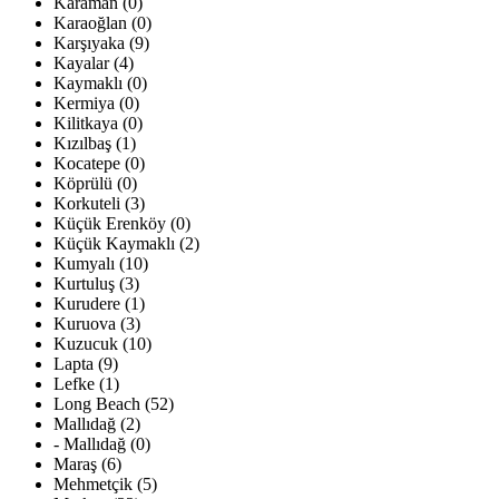
Karaman (0)
Karaoğlan (0)
Karşıyaka (9)
Kayalar (4)
Kaymaklı (0)
Kermiya (0)
Kilitkaya (0)
Kızılbaş (1)
Kocatepe (0)
Köprülü (0)
Korkuteli (3)
Küçük Erenköy (0)
Küçük Kaymaklı (2)
Kumyalı (10)
Kurtuluş (3)
Kurudere (1)
Kuruova (3)
Kuzucuk (10)
Lapta (9)
Lefke (1)
Long Beach (52)
Mallıdağ (2)
- Mallıdağ (0)
Maraş (6)
Mehmetçik (5)