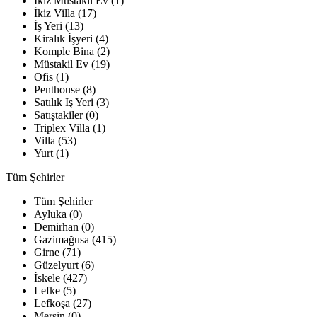
İkiz Müstakil Ev (1)
İkiz Villa (17)
İş Yeri (13)
Kiralık İşyeri (4)
Komple Bina (2)
Müstakil Ev (19)
Ofis (1)
Penthouse (8)
Satılık Iş Yeri (3)
Satıştakiler (0)
Triplex Villa (1)
Villa (53)
Yurt (1)
Tüm Şehirler
Tüm Şehirler
Ayluka (0)
Demirhan (0)
Gazimağusa (415)
Girne (71)
Güzelyurt (6)
İskele (427)
Lefke (5)
Lefkoşa (27)
Mersin (0)