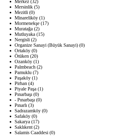
Merkez (32)
Mersinlik (5)
Mezitli (0)
Minareliköy (1)
Mormenekşe (17)
Muratağa (2)
Mutluyaka (15)
Nergisli (2)
Organize Sanayi (Büyük Sanayi) (0)
Ortaköy (0)
Ötüken (20)
Ozanköy (1)
Palmbeach (2)
Pamuklu (7)
Paşaköy (1)
Pirhan (4)
Piyale Paşa (1)
Pınarbaşı (0)
- Pınarbaşı (0)
Pınarlı (3)
Sadrazamköy (0)
Safaköy (0)
Sakarya (17)
Saklıkent (2)
Salamis Caaddesi (0)