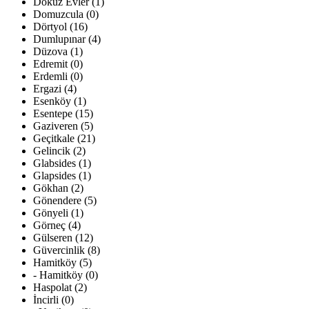
Dokuz Evler (1)
Domuzcula (0)
Dörtyol (16)
Dumlupınar (4)
Düzova (1)
Edremit (0)
Erdemli (0)
Ergazi (4)
Esenköy (1)
Esentepe (15)
Gaziveren (5)
Geçitkale (21)
Gelincik (2)
Glabsides (1)
Glapsides (1)
Gökhan (2)
Gönendere (5)
Gönyeli (1)
Görneç (4)
Gülseren (12)
Güvercinlik (8)
Hamitköy (5)
- Hamitköy (0)
Haspolat (2)
İncirli (0)