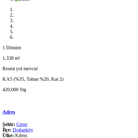
1 Dönüm
1,338 m²
Resmi yol mevcut
KA5 (%35, Taban %20, Kat 2)
420,000 Stg
Adres
Şehir:
Girne
İlçe:
Doğanköy
Ülke:
Kıbrıs