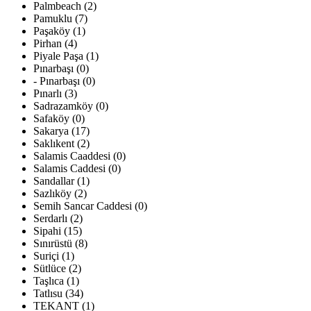
Palmbeach (2)
Pamuklu (7)
Paşaköy (1)
Pirhan (4)
Piyale Paşa (1)
Pınarbaşı (0)
- Pınarbaşı (0)
Pınarlı (3)
Sadrazamköy (0)
Safaköy (0)
Sakarya (17)
Saklıkent (2)
Salamis Caaddesi (0)
Salamis Caddesi (0)
Sandallar (1)
Sazlıköy (2)
Semih Sancar Caddesi (0)
Serdarlı (2)
Sipahi (15)
Sınırüstü (8)
Suriçi (1)
Sütlüce (2)
Taşlıca (1)
Tatlısu (34)
TEKANT (1)