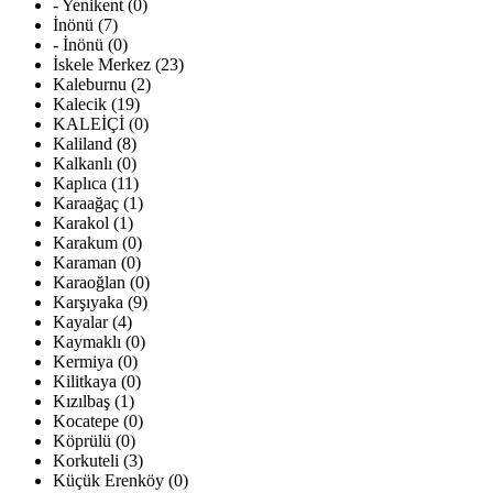
- Yenikent (0)
İnönü (7)
- İnönü (0)
İskele Merkez (23)
Kaleburnu (2)
Kalecik (19)
KALEİÇİ (0)
Kaliland (8)
Kalkanlı (0)
Kaplıca (11)
Karaağaç (1)
Karakol (1)
Karakum (0)
Karaman (0)
Karaoğlan (0)
Karşıyaka (9)
Kayalar (4)
Kaymaklı (0)
Kermiya (0)
Kilitkaya (0)
Kızılbaş (1)
Kocatepe (0)
Köprülü (0)
Korkuteli (3)
Küçük Erenköy (0)