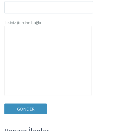
İletiniz (tercihe bağlı)
Esentepe
,
Benzer İlanlar