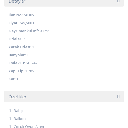
Detaylar
İlan No :
56305
Fiyat:
245,500 £
2
Gayrimenkul m²:
93 m
Odalar:
2
Yatak Odası:
1
Banyolar:
1
Emlak ID:
SD 747
Yapı Tipi:
Brick
Kat:
1
Özellikler
Bahçe
Balkon
Çocuk Oyun Alanı