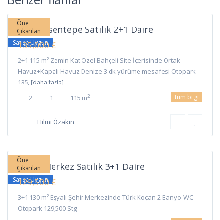
Girne
Öne
Girne Esentepe Satılık 2+1 Daire
Çıkarılan
Satışa Uygun
135,000 £
2+1 115 m² Zemin Kat Özel Bahçeli Site İçerisinde Ortak
Havuz+Kapalı Havuz Denize 3 dk yürüme mesafesi Otopark
135,
[daha fazla]
tüm bilgi
2
2
1
115 m
Hilmi Özakın
Merkez
,
Girne
Öne
Girne Merkez Satılık 3+1 Daire
Çıkarılan
Satışa Uygun
129,500 £
3+1 130 m² Eşyalı Şehir Merkezinde Türk Koçan 2 Banyo-WC
Otopark 129,500 Stg