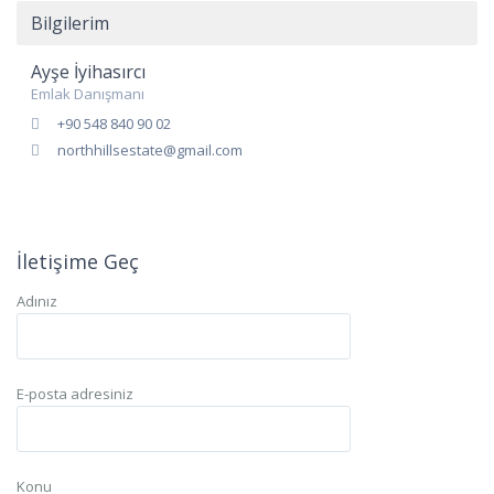
Bilgilerim
Ayşe İyihasırcı
Emlak Danışmanı
+90 548 840 90 02
northhillsestate@gmail.com
İletişime Geç
Adınız
E-posta adresiniz
Konu