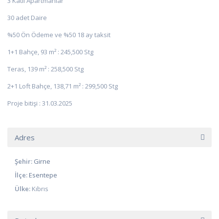
3 Katlı Apartmanlar
30 adet Daire
%50 Ön Ödeme ve %50 18 ay taksit
1+1 Bahçe, 93 m² : 245,500 Stg
Teras, 139 m² : 258,500 Stg
2+1 Loft Bahçe, 138,71 m² : 299,500 Stg
Proje bitişi : 31.03.2025
Adres
Şehir:
Girne
İlçe:
Esentepe
Ülke:
Kıbrıs