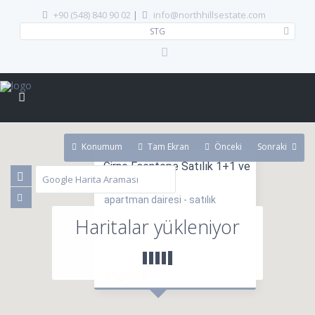
+90 (548) 840 90 02
|
info@northhillsestate.com
STG
Konumum
Tam Ekran
Önceki
Sonraki
Girne Esentepe Satılık 1+1 ve
2+1 Daireler
apartman dairesi - satılık
Haritalar yükleniyor
245,500 £