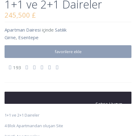
1+1 ve 2+1 Daireler
245,500 £
Apartman Dairesi
içinde
Satılık
Girne
,
Esentepe
favorilere ekle
193
Satışa Uygun
1+1 ve 2+1 Daireler
4 Blok Apartmandan oluşan Site