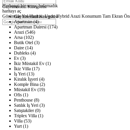
Haritalar yükleniyor
Herhangi bir sonuç bulamadık
Gayrimenkul Kategorisi
haritayı aç
Görüntüle
Yol Haritası
Uydu
Hybrid
Arazi
Konumum
Tam Ekran
Ön
Gayrimenkul Kategorisi
Apartman (4)
Apartman Dairesi (174)
Arazi (546)
Arsa (102)
Butik Otel (3)
Daire (14)
Dubleks (4)
Ev (3)
İkiz Müstakil Ev (1)
İkiz Villa (17)
İş Yeri (13)
Kiralık İşyeri (4)
Komple Bina (2)
Müstakil Ev (19)
Ofis (1)
Penthouse (8)
Satılık Iş Yeri (3)
Satıştakiler (0)
Triplex Villa (1)
Villa (53)
Yurt (1)