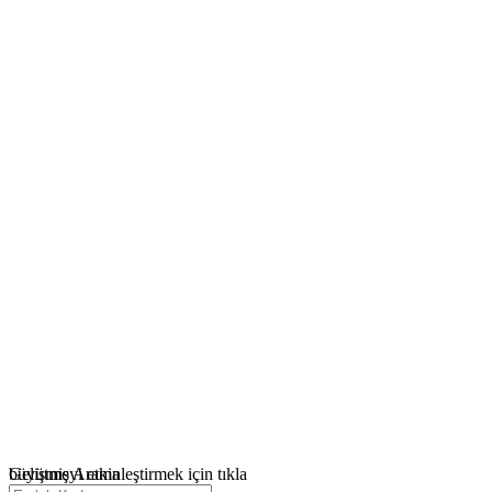
büyütmeyi etkinleştirmek için tıkla
Gelişmiş Arama