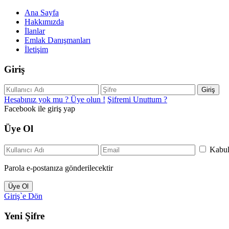
Ana Sayfa
Hakkımızda
İlanlar
Emlak Danışmanları
İletişim
Giriş
Giriş
Hesabınız yok mu ? Üye olun !
Şifremi Unuttum ?
Facebook ile giriş yap
Üye Ol
Kabu
Parola e-postanıza gönderilecektir
Üye Ol
Giriş`e Dön
Yeni Şifre