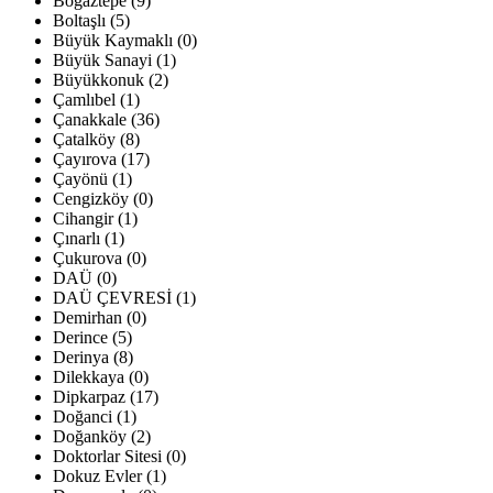
Boğaztepe (9)
Boltaşlı (5)
Büyük Kaymaklı (0)
Büyük Sanayi (1)
Büyükkonuk (2)
Çamlıbel (1)
Çanakkale (36)
Çatalköy (8)
Çayırova (17)
Çayönü (1)
Cengizköy (0)
Cihangir (1)
Çınarlı (1)
Çukurova (0)
DAÜ (0)
DAÜ ÇEVRESİ (1)
Demirhan (0)
Derince (5)
Derinya (8)
Dilekkaya (0)
Dipkarpaz (17)
Doğanci (1)
Doğanköy (2)
Doktorlar Sitesi (0)
Dokuz Evler (1)