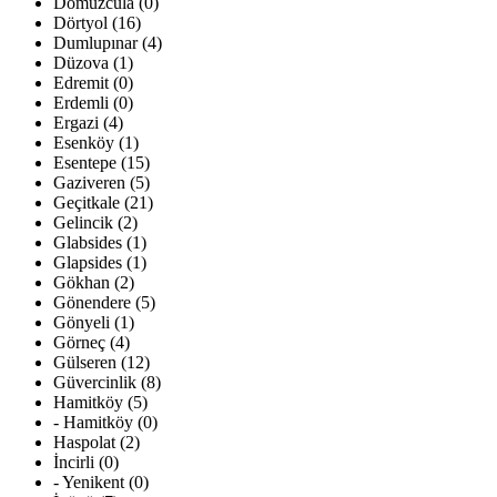
Domuzcula (0)
Dörtyol (16)
Dumlupınar (4)
Düzova (1)
Edremit (0)
Erdemli (0)
Ergazi (4)
Esenköy (1)
Esentepe (15)
Gaziveren (5)
Geçitkale (21)
Gelincik (2)
Glabsides (1)
Glapsides (1)
Gökhan (2)
Gönendere (5)
Gönyeli (1)
Görneç (4)
Gülseren (12)
Güvercinlik (8)
Hamitköy (5)
- Hamitköy (0)
Haspolat (2)
İncirli (0)
- Yenikent (0)