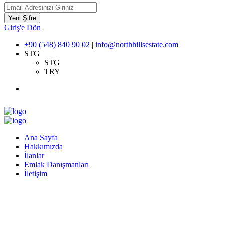
Yeni Şifre
Giriş'e Dön
+90 (548) 840 90 02
|
info@northhillsestate.com
STG
STG
TRY
Ana Sayfa
Hakkımızda
İlanlar
Emlak Danışmanları
İletişim