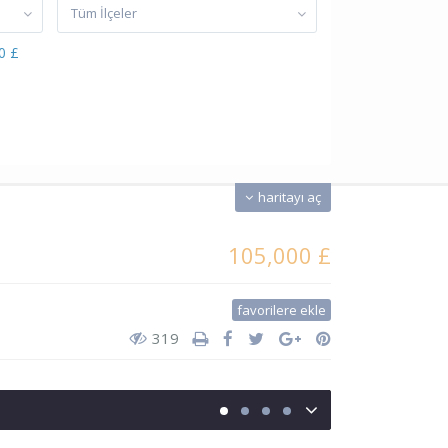
Tüm İlçeler
0 £
haritayı aç
105,000 £
favorilere ekle
319