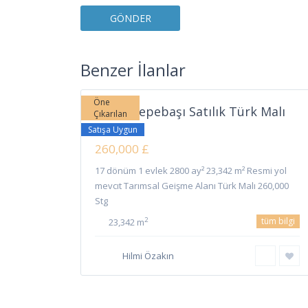
Tepebaşı
,
Benzer İlanlar
7
Girne
Öne
Girne Tepebaşı Satılık Türk Malı
Çıkarılan
Arazi
Satışa Uygun
260,000 £
17 dönüm 1 evlek 2800 ay² 23,342 m² Resmi yol
mevcıt Tarımsal Geişme Alanı Türk Malı 260,000
Stg
tüm bilgi
2
23,342 m
Hilmi Özakın