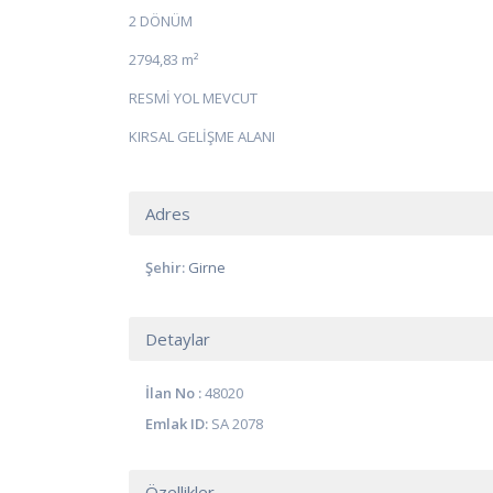
2 DÖNÜM
2794,83 m²
RESMİ YOL MEVCUT
KIRSAL GELİŞME ALANI
Adres
Şehir:
Girne
Detaylar
İlan No :
48020
Emlak ID:
SA 2078
Özellikler