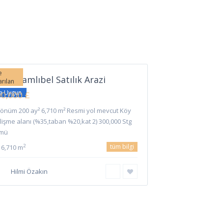
Çamlıbel
,
rne
e
rne Çamlıbel Satılık Arazi
arılan
şa Uygun
0,000 £
dönüm 200 ay² 6,710 m² Resmi yol mevcut Köy
lişme alanı (%35,taban %20,kat 2) 300,000 Stg
mü
tüm bilgi
2
6,710 m
Hilmi Özakın