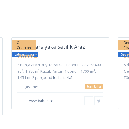
Karşıyaka
,
7
Girne
7
Gi
Öne
Ön
Girne Karşıyaka Satılık Arazi
Gi
Çıkarılan
Çık
Satışa Uygun
Satı
90,000 £
30
2 Parça Arazi Büyük Parça : 1 dönüm 2 evlek 400
5 
ay², 1,986 m² Küçük Parça : 1 dönüm 1700 ay²,
Ge
1,451 m² 2 parçadad
Tü
[daha fazla]
tüm bilgi
2
1,451 m
Ayşe İyihasırcı