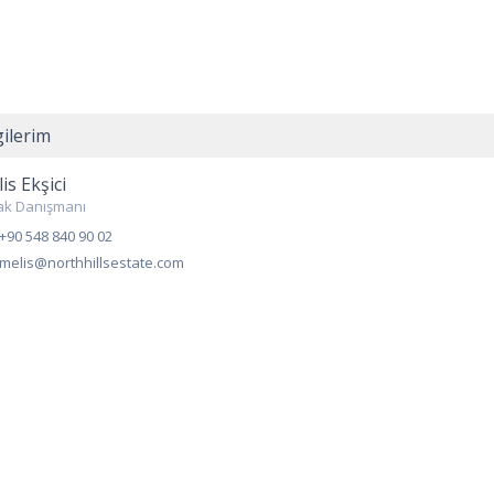
gilerim
is Ekşici
ak Danışmanı
+90 548 840 90 02
melis@northhillsestate.com