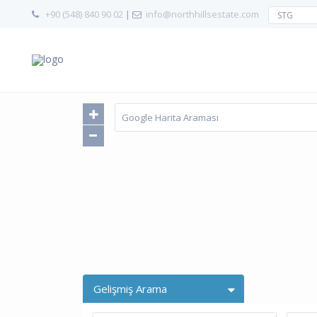
+90 (548) 840 90 02
|
info@northhillsestate.com
STG
Gelişmiş Arama