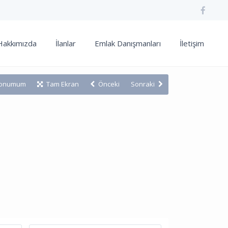
Hakkımızda
İlanlar
Emlak Danışmanları
İletişim
onumum
Tam Ekran
Önceki
Sonraki