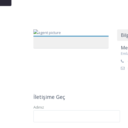
Bil
Mel
Eml
İletişime Geç
Adınız