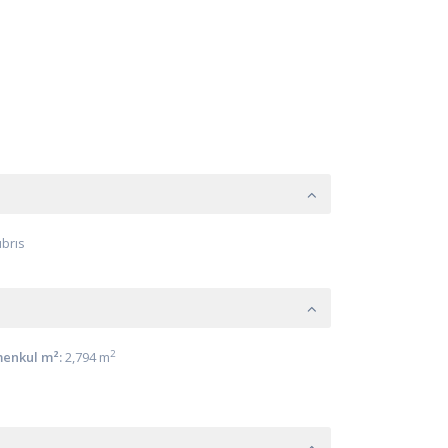
ıbrıs
2
enkul m²:
2,794 m