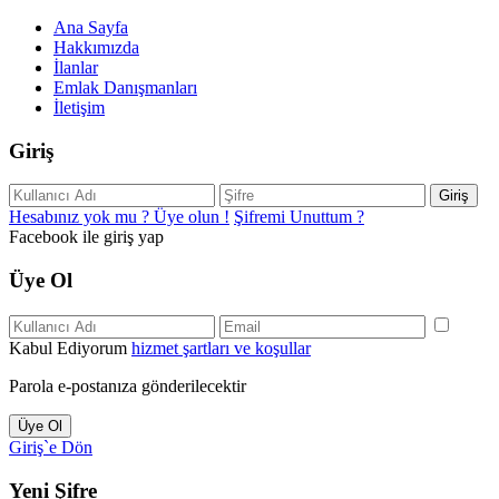
Ana Sayfa
Hakkımızda
İlanlar
Emlak Danışmanları
İletişim
Giriş
Giriş
Hesabınız yok mu ? Üye olun !
Şifremi Unuttum ?
Facebook ile giriş yap
Üye Ol
Kabul Ediyorum
hizmet şartları ve koşullar
Parola e-postanıza gönderilecektir
Üye Ol
Giriş`e Dön
Yeni Şifre