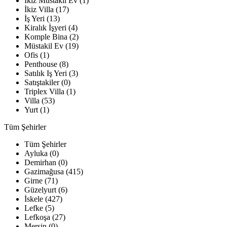
İkiz Müstakil Ev (1)
İkiz Villa (17)
İş Yeri (13)
Kiralık İşyeri (4)
Komple Bina (2)
Müstakil Ev (19)
Ofis (1)
Penthouse (8)
Satılık Iş Yeri (3)
Satıştakiler (0)
Triplex Villa (1)
Villa (53)
Yurt (1)
Tüm Şehirler
Tüm Şehirler
Ayluka (0)
Demirhan (0)
Gazimağusa (415)
Girne (71)
Güzelyurt (6)
İskele (427)
Lefke (5)
Lefkoşa (27)
Mersin (0)