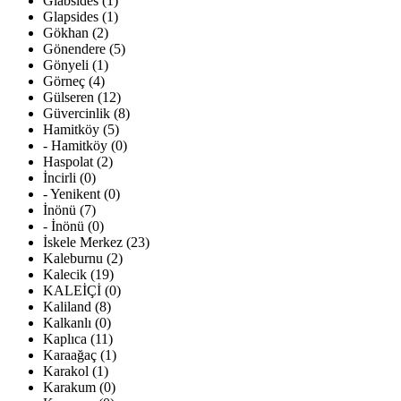
Glabsides (1)
Glapsides (1)
Gökhan (2)
Gönendere (5)
Gönyeli (1)
Görneç (4)
Gülseren (12)
Güvercinlik (8)
Hamitköy (5)
- Hamitköy (0)
Haspolat (2)
İncirli (0)
- Yenikent (0)
İnönü (7)
- İnönü (0)
İskele Merkez (23)
Kaleburnu (2)
Kalecik (19)
KALEİÇİ (0)
Kaliland (8)
Kalkanlı (0)
Kaplıca (11)
Karaağaç (1)
Karakol (1)
Karakum (0)