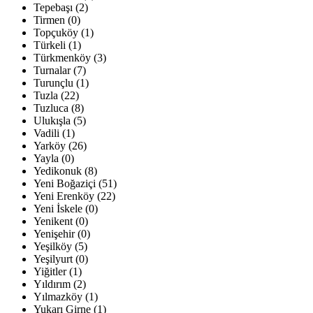
Tepebaşı (2)
Tirmen (0)
Topçuköy (1)
Türkeli (1)
Türkmenköy (3)
Turnalar (7)
Turunçlu (1)
Tuzla (22)
Tuzluca (8)
Ulukışla (5)
Vadili (1)
Yarköy (26)
Yayla (0)
Yedikonuk (8)
Yeni Boğaziçi (51)
Yeni Erenköy (22)
Yeni İskele (0)
Yenikent (0)
Yenişehir (0)
Yeşilköy (5)
Yeşilyurt (0)
Yiğitler (1)
Yıldırım (2)
Yılmazköy (1)
Yukarı Girne (1)