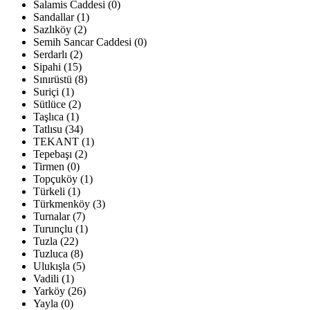
Salamis Caddesi (0)
Sandallar (1)
Sazlıköy (2)
Semih Sancar Caddesi (0)
Serdarlı (2)
Sipahi (15)
Sınırüstü (8)
Suriçi (1)
Sütlüce (2)
Taşlıca (1)
Tatlısu (34)
TEKANT (1)
Tepebaşı (2)
Tirmen (0)
Topçuköy (1)
Türkeli (1)
Türkmenköy (3)
Turnalar (7)
Turunçlu (1)
Tuzla (22)
Tuzluca (8)
Ulukışla (5)
Vadili (1)
Yarköy (26)
Yayla (0)