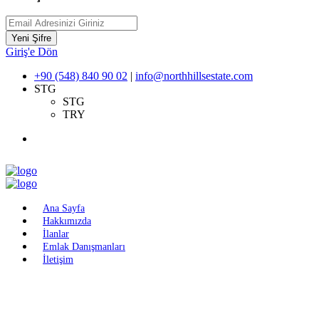
Yeni Şifre
Giriş'e Dön
+90 (548) 840 90 02
|
info@northhillsestate.com
STG
STG
TRY
Ana Sayfa
Hakkımızda
İlanlar
Emlak Danışmanları
İletişim