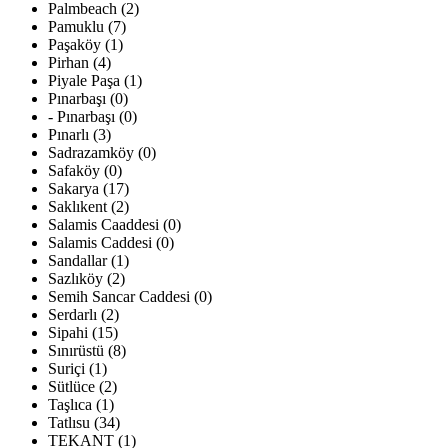
Palmbeach (2)
Pamuklu (7)
Paşaköy (1)
Pirhan (4)
Piyale Paşa (1)
Pınarbaşı (0)
- Pınarbaşı (0)
Pınarlı (3)
Sadrazamköy (0)
Safaköy (0)
Sakarya (17)
Saklıkent (2)
Salamis Caaddesi (0)
Salamis Caddesi (0)
Sandallar (1)
Sazlıköy (2)
Semih Sancar Caddesi (0)
Serdarlı (2)
Sipahi (15)
Sınırüstü (8)
Suriçi (1)
Sütlüce (2)
Taşlıca (1)
Tatlısu (34)
TEKANT (1)