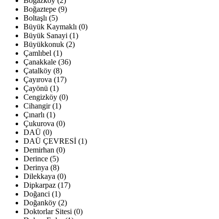
Boğazköy (2)
Boğaztepe (9)
Boltaşlı (5)
Büyük Kaymaklı (0)
Büyük Sanayi (1)
Büyükkonuk (2)
Çamlıbel (1)
Çanakkale (36)
Çatalköy (8)
Çayırova (17)
Çayönü (1)
Cengizköy (0)
Cihangir (1)
Çınarlı (1)
Çukurova (0)
DAÜ (0)
DAÜ ÇEVRESİ (1)
Demirhan (0)
Derince (5)
Derinya (8)
Dilekkaya (0)
Dipkarpaz (17)
Doğanci (1)
Doğanköy (2)
Doktorlar Sitesi (0)