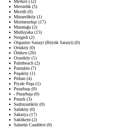
Merkez (32)
Mersinlik (5)
Mezitli (0)
Minareliköy (1)
Mormenekşe (17)
Muratağa (2)
Mutluyaka (15)
Nergisli (2)
Organize Sanayi (Büyük Sanayi) (0)
Ortaköy (0)
Ötüken (20)
Ozanköy (1)
Palmbeach (2)
Pamuklu (7)
Paşaköy (1)
Pirhan (4)
Piyale Paşa (1)
Pınarbaşı (0)
- Pınarbaşı (0)
Pınarlı (3)
Sadrazamköy (0)
Safaköy (0)
Sakarya (17)
Saklıkent (2)
Salamis Caaddesi (0)