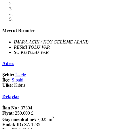
Mevcut Birimler
İMARA AÇIK ( KÖY GELİŞME ALANI)
RESMİ YOLU VAR
SU KUYUSU VAR
Adres
Şehir:
İskele
İlçe:
Sipahi
Ülke:
Kıbrıs
Detaylar
İlan No :
37394
Fiyat:
250,000 £
2
Gayrimenkul m²:
7,025 m
Emlak ID:
SA 1235