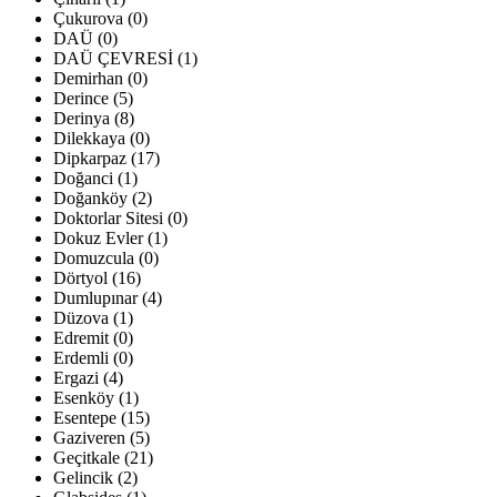
Çukurova (0)
DAÜ (0)
DAÜ ÇEVRESİ (1)
Demirhan (0)
Derince (5)
Derinya (8)
Dilekkaya (0)
Dipkarpaz (17)
Doğanci (1)
Doğanköy (2)
Doktorlar Sitesi (0)
Dokuz Evler (1)
Domuzcula (0)
Dörtyol (16)
Dumlupınar (4)
Düzova (1)
Edremit (0)
Erdemli (0)
Ergazi (4)
Esenköy (1)
Esentepe (15)
Gaziveren (5)
Geçitkale (21)
Gelincik (2)