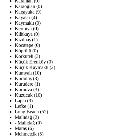
Karaman (0)
Karaoğlan (0)
Karşıyaka (9)
Kayalar (4)
Kaymaklı (0)
Kermiya (0)
Kilitkaya (0)
Kızılbaş (1)
Kocatepe (0)
Köprülü (0)
Korkuteli (3)
Küçük Erenköy (0)
Küçük Kaymaklı (2)
Kumyalı (10)
Kurtuluş (3)
Kurudere (1)
Kuruova (3)
Kuzucuk (10)
Lapta (9)
Lefke (1)
Long Beach (52)
Mallıdağ (2)
- Mallıdağ (0)
Maraş (6)
Mehmetçik (5)