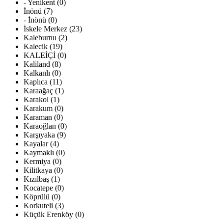
- Yenikent (0)
İnönü (7)
- İnönü (0)
İskele Merkez (23)
Kaleburnu (2)
Kalecik (19)
KALEİÇİ (0)
Kaliland (8)
Kalkanlı (0)
Kaplıca (11)
Karaağaç (1)
Karakol (1)
Karakum (0)
Karaman (0)
Karaoğlan (0)
Karşıyaka (9)
Kayalar (4)
Kaymaklı (0)
Kermiya (0)
Kilitkaya (0)
Kızılbaş (1)
Kocatepe (0)
Köprülü (0)
Korkuteli (3)
Küçük Erenköy (0)