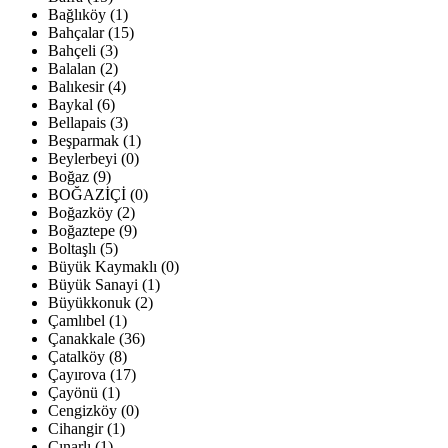
Bağlıköy (1)
Bahçalar (15)
Bahçeli (3)
Balalan (2)
Balıkesir (4)
Baykal (6)
Bellapais (3)
Beşparmak (1)
Beylerbeyi (0)
Boğaz (9)
BOĞAZİÇİ (0)
Boğazköy (2)
Boğaztepe (9)
Boltaşlı (5)
Büyük Kaymaklı (0)
Büyük Sanayi (1)
Büyükkonuk (2)
Çamlıbel (1)
Çanakkale (36)
Çatalköy (8)
Çayırova (17)
Çayönü (1)
Cengizköy (0)
Cihangir (1)
Çınarlı (1)