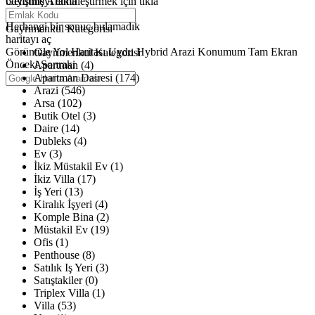
büyütmeyi etkinleştirmek için tıkla
Gelişmiş Arama
Haritalar yükleniyor
Herhangi bir sonuç bulamadık
Gayrimenkul Kategorisi
haritayı aç
Görüntüle
Yol Haritası
Uydu
Hybrid
Arazi
Konumum
Tam Ekran
Gayrimenkul Kategorisi
Önceki
Sonraki
Apartman (4)
Apartman Dairesi (174)
Arazi (546)
Arsa (102)
Butik Otel (3)
Daire (14)
Dubleks (4)
Ev (3)
İkiz Müstakil Ev (1)
İkiz Villa (17)
İş Yeri (13)
Kiralık İşyeri (4)
Komple Bina (2)
Müstakil Ev (19)
Ofis (1)
Penthouse (8)
Satılık Iş Yeri (3)
Satıştakiler (0)
Triplex Villa (1)
Villa (53)