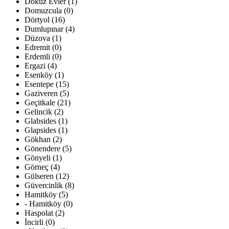
Dokuz Evler (1)
Domuzcula (0)
Dörtyol (16)
Dumlupınar (4)
Düzova (1)
Edremit (0)
Erdemli (0)
Ergazi (4)
Esenköy (1)
Esentepe (15)
Gaziveren (5)
Geçitkale (21)
Gelincik (2)
Glabsides (1)
Glapsides (1)
Gökhan (2)
Gönendere (5)
Gönyeli (1)
Görneç (4)
Gülseren (12)
Güvercinlik (8)
Hamitköy (5)
- Hamitköy (0)
Haspolat (2)
İncirli (0)