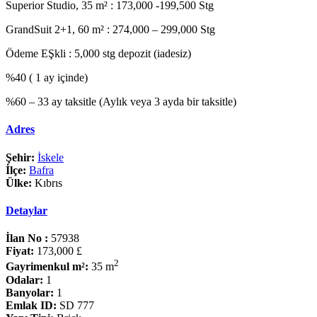
Superior Studio, 35 m² : 173,000 -199,500 Stg
GrandSuit 2+1, 60 m² : 274,000 – 299,000 Stg
Ödeme EŞkli : 5,000 stg depozit (iadesiz)
%40 ( 1 ay içinde)
%60 – 33 ay taksitle (Aylık veya 3 ayda bir taksitle)
Adres
Şehir:
İskele
İlçe:
Bafra
Ülke:
Kıbrıs
Detaylar
İlan No :
57938
Fiyat:
173,000 £
2
Gayrimenkul m²:
35 m
Odalar:
1
Banyolar:
1
Emlak ID:
SD 777