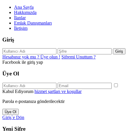
Ana Sayfa
Hakkımızda
İlanlar
Emlak Danışmanları
İletişim
Giriş
Giriş
Hesabınız yok mu ? Üye olun !
Şifremi Unuttum ?
Facebook ile giriş yap
Üye Ol
Kabul Ediyorum
hizmet şartları ve koşullar
Parola e-postanıza gönderilecektir
Üye Ol
Giriş`e Dön
Yeni Şifre