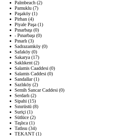
Palmbeach (2)
Pamuklu (7)
Paşaköy (1)
Pirhan (4)
Piyale Paşa (1)
Pınarbaşı (0)
- Pınarbaşı (0)
Pınarlı (3)
Sadrazamköy (0)
Safaköy (0)
Sakarya (17)
Saklıkent (2)
Salamis Caaddesi (0)
Salamis Caddesi (0)
Sandallar (1)
Sazlıköy (2)
Semih Sancar Caddesi (0)
Serdarlı (2)
Sipahi (15)
Sınırüstü (8)
Suriçi (1)
Sütlüce (2)
Taşlıca (1)
Tatlısu (34)
TEKANT (1)