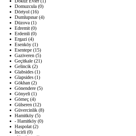
Dokuz Evler (1)
Domuzcula (0)
Dörtyol (16)
Dumlupınar (4)
Düzova (1)
Edremit (0)
Erdemli (0)
Ergazi (4)
Esenköy (1)
Esentepe (15)
Gaziveren (5)
Geçitkale (21)
Gelincik (2)
Glabsides (1)
Glapsides (1)
Gökhan (2)
Gönendere (5)
Gönyeli (1)
Görneç (4)
Gülseren (12)
Güvercinlik (8)
Hamitköy (5)
- Hamitköy (0)
Haspolat (2)
İncirli (0)