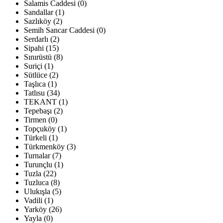
Salamis Caddesi (0)
Sandallar (1)
Sazlıköy (2)
Semih Sancar Caddesi (0)
Serdarlı (2)
Sipahi (15)
Sınırüstü (8)
Suriçi (1)
Sütlüce (2)
Taşlıca (1)
Tatlısu (34)
TEKANT (1)
Tepebaşı (2)
Tirmen (0)
Topçuköy (1)
Türkeli (1)
Türkmenköy (3)
Turnalar (7)
Turunçlu (1)
Tuzla (22)
Tuzluca (8)
Ulukışla (5)
Vadili (1)
Yarköy (26)
Yayla (0)