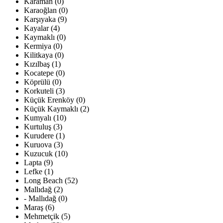
Karaman (0)
Karaoğlan (0)
Karşıyaka (9)
Kayalar (4)
Kaymaklı (0)
Kermiya (0)
Kilitkaya (0)
Kızılbaş (1)
Kocatepe (0)
Köprülü (0)
Korkuteli (3)
Küçük Erenköy (0)
Küçük Kaymaklı (2)
Kumyalı (10)
Kurtuluş (3)
Kurudere (1)
Kuruova (3)
Kuzucuk (10)
Lapta (9)
Lefke (1)
Long Beach (52)
Mallıdağ (2)
- Mallıdağ (0)
Maraş (6)
Mehmetçik (5)