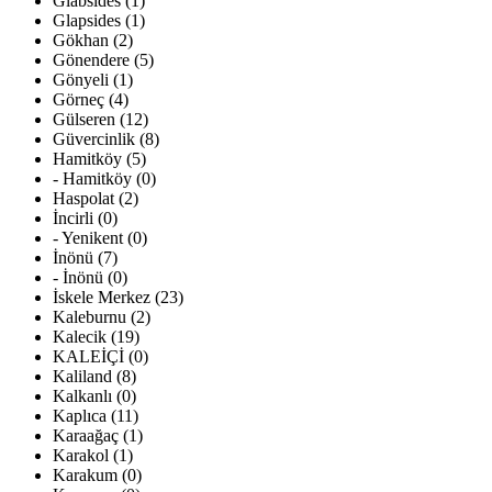
Glabsides (1)
Glapsides (1)
Gökhan (2)
Gönendere (5)
Gönyeli (1)
Görneç (4)
Gülseren (12)
Güvercinlik (8)
Hamitköy (5)
- Hamitköy (0)
Haspolat (2)
İncirli (0)
- Yenikent (0)
İnönü (7)
- İnönü (0)
İskele Merkez (23)
Kaleburnu (2)
Kalecik (19)
KALEİÇİ (0)
Kaliland (8)
Kalkanlı (0)
Kaplıca (11)
Karaağaç (1)
Karakol (1)
Karakum (0)