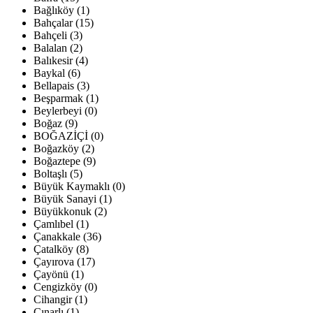
Bağlıköy (1)
Bahçalar (15)
Bahçeli (3)
Balalan (2)
Balıkesir (4)
Baykal (6)
Bellapais (3)
Beşparmak (1)
Beylerbeyi (0)
Boğaz (9)
BOĞAZİÇİ (0)
Boğazköy (2)
Boğaztepe (9)
Boltaşlı (5)
Büyük Kaymaklı (0)
Büyük Sanayi (1)
Büyükkonuk (2)
Çamlıbel (1)
Çanakkale (36)
Çatalköy (8)
Çayırova (17)
Çayönü (1)
Cengizköy (0)
Cihangir (1)
Çınarlı (1)