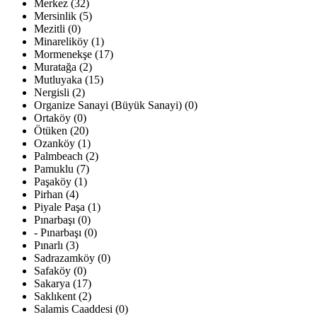
Merkez (32)
Mersinlik (5)
Mezitli (0)
Minareliköy (1)
Mormenekşe (17)
Muratağa (2)
Mutluyaka (15)
Nergisli (2)
Organize Sanayi (Büyük Sanayi) (0)
Ortaköy (0)
Ötüken (20)
Ozanköy (1)
Palmbeach (2)
Pamuklu (7)
Paşaköy (1)
Pirhan (4)
Piyale Paşa (1)
Pınarbaşı (0)
- Pınarbaşı (0)
Pınarlı (3)
Sadrazamköy (0)
Safaköy (0)
Sakarya (17)
Saklıkent (2)
Salamis Caaddesi (0)