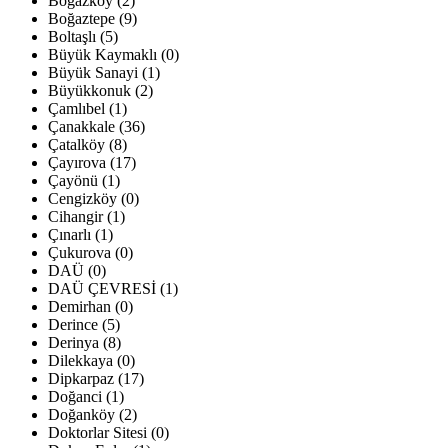
Boğazköy (2)
Boğaztepe (9)
Boltaşlı (5)
Büyük Kaymaklı (0)
Büyük Sanayi (1)
Büyükkonuk (2)
Çamlıbel (1)
Çanakkale (36)
Çatalköy (8)
Çayırova (17)
Çayönü (1)
Cengizköy (0)
Cihangir (1)
Çınarlı (1)
Çukurova (0)
DAÜ (0)
DAÜ ÇEVRESİ (1)
Demirhan (0)
Derince (5)
Derinya (8)
Dilekkaya (0)
Dipkarpaz (17)
Doğanci (1)
Doğanköy (2)
Doktorlar Sitesi (0)