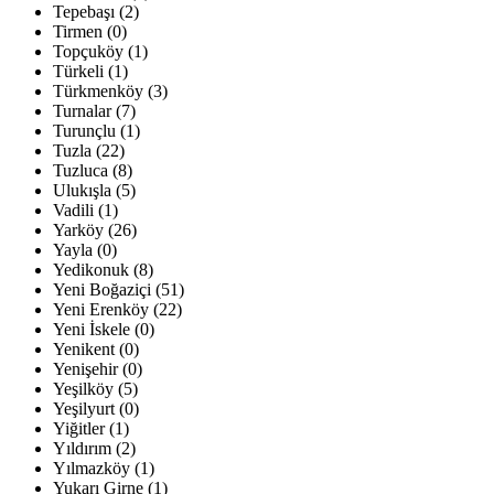
Tepebaşı (2)
Tirmen (0)
Topçuköy (1)
Türkeli (1)
Türkmenköy (3)
Turnalar (7)
Turunçlu (1)
Tuzla (22)
Tuzluca (8)
Ulukışla (5)
Vadili (1)
Yarköy (26)
Yayla (0)
Yedikonuk (8)
Yeni Boğaziçi (51)
Yeni Erenköy (22)
Yeni İskele (0)
Yenikent (0)
Yenişehir (0)
Yeşilköy (5)
Yeşilyurt (0)
Yiğitler (1)
Yıldırım (2)
Yılmazköy (1)
Yukarı Girne (1)