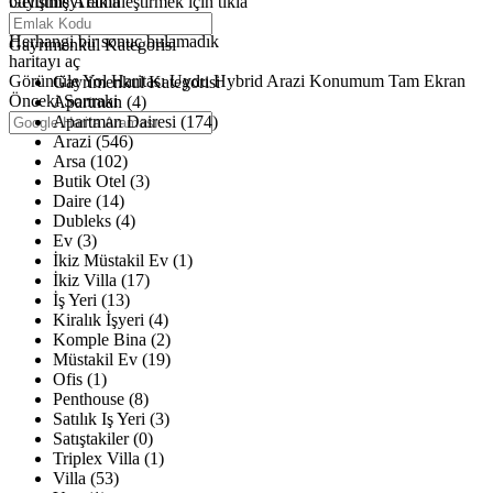
büyütmeyi etkinleştirmek için tıkla
Gelişmiş Arama
Haritalar yükleniyor
Herhangi bir sonuç bulamadık
Gayrimenkul Kategorisi
haritayı aç
Görüntüle
Yol Haritası
Uydu
Hybrid
Arazi
Konumum
Tam Ekran
Gayrimenkul Kategorisi
Önceki
Sonraki
Apartman (4)
Apartman Dairesi (174)
Arazi (546)
Arsa (102)
Butik Otel (3)
Daire (14)
Dubleks (4)
Ev (3)
İkiz Müstakil Ev (1)
İkiz Villa (17)
İş Yeri (13)
Kiralık İşyeri (4)
Komple Bina (2)
Müstakil Ev (19)
Ofis (1)
Penthouse (8)
Satılık Iş Yeri (3)
Satıştakiler (0)
Triplex Villa (1)
Villa (53)