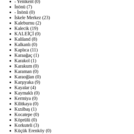
- Yenikent (0)
İnönü (7)
- İnönü (0)
İskele Merkez (23)
Kaleburnu (2)
Kalecik (19)
KALEİÇİ (0)
Kaliland (8)
Kalkanlı (0)
Kaplıca (11)
Karaağaç (1)
Karakol (1)
Karakum (0)
Karaman (0)
Karaoğlan (0)
Karşıyaka (9)
Kayalar (4)
Kaymaklı (0)
Kermiya (0)
Kilitkaya (0)
Kızılbaş (1)
Kocatepe (0)
Köprülü (0)
Korkuteli (3)
Küçük Erenköy (0)