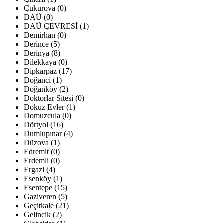
Çukurova (0)
DAÜ (0)
DAÜ ÇEVRESİ (1)
Demirhan (0)
Derince (5)
Derinya (8)
Dilekkaya (0)
Dipkarpaz (17)
Doğanci (1)
Doğanköy (2)
Doktorlar Sitesi (0)
Dokuz Evler (1)
Domuzcula (0)
Dörtyol (16)
Dumlupınar (4)
Düzova (1)
Edremit (0)
Erdemli (0)
Ergazi (4)
Esenköy (1)
Esentepe (15)
Gaziveren (5)
Geçitkale (21)
Gelincik (2)