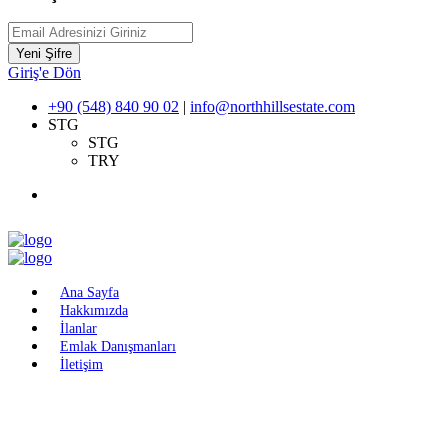
Yeni Şifre
Giriş'e Dön
+90 (548) 840 90 02
|
info@northhillsestate.com
STG
STG
TRY
Ana Sayfa
Hakkımızda
İlanlar
Emlak Danışmanları
İletişim