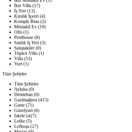
İkiz Müstakil Ev (1)
İkiz Villa (17)
İş Yeri (13)
Kiralık İşyeri (4)
Komple Bina (2)
Müstakil Ev (19)
Ofis (1)
Penthouse (8)
Satılık Iş Yeri (3)
Satıştakiler (0)
Triplex Villa (1)
Villa (53)
Yurt (1)
Tüm Şehirler
Tüm Şehirler
Ayluka (0)
Demirhan (0)
Gazimağusa (415)
Girne (71)
Güzelyurt (6)
İskele (427)
Lefke (5)
Lefkoşa (27)
Mersin (0)