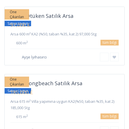
İskele
Öne
İskele Ötüken Satılık Arsa
Çıkarılan
Satışa Uygun
97,000 £
Arsa 600 m² KA2 (%50, taban %35, kat 2) 97,000 Stg
tüm bilgi
2
600 m
Long
Ayşe İyihasırcı
Beach
,
İskele
Öne
İskele Longbeach Satılık Arsa
Çıkarılan
Satışa Uygun
185,000 £
Arsa 615 m² Villa yapımına uygun KA2(%50, taban %35, kat 2)
185,000 Stg
tüm bilgi
2
615 m