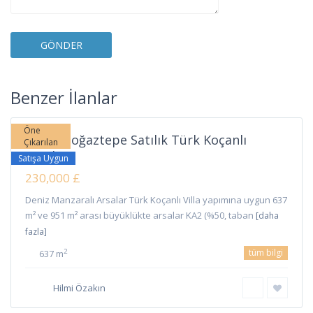
Boğaztepe
,
Benzer İlanlar
İskele
Öne
İskele Boğaztepe Satılık Türk Koçanlı
Çıkarılan
Arsala...
Satışa Uygun
230,000 £
Deniz Manzaralı Arsalar Türk Koçanlı Villa yapımına uygun 637
m² ve 951 m² arası büyüklükte arsalar KA2 (%50, taban
[daha
fazla]
tüm bilgi
2
637 m
Hilmi Özakın
Ötüken
,