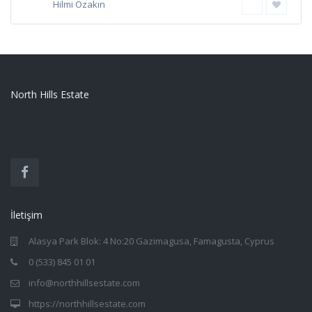
Hilmi Özakın
North Hills Estate
İletişim
Alasya Park Blok: 4 No:20 Gazimagusa, Famagusta, Cyprus
0 (533) 845 01 01
info@northhillsestate.com
https://northhillsestate.com