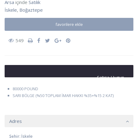
Arsa
içinde
Satılık
İskele
,
Boğaztepe
favorilere ekle
549
Satışa Uygun
80000 POUND
SARI BÖLGE (%50 TOPLAM İMAR HAKKI %35+%15 2 KAT)
Adres
Şehir:
İskele