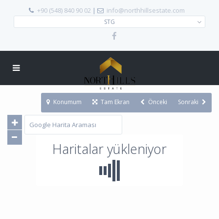
+90 (548) 840 90 02
|
info@northhillsestate.com
STG
Konumum
Tam Ekran
Önceki
Sonraki
Haritalar yükleniyor