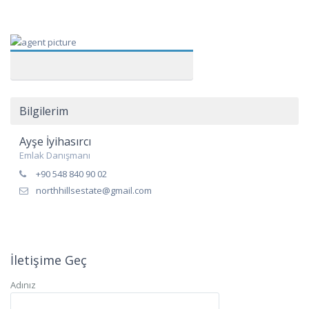
Bilgilerim
Ayşe İyihasırcı
Emlak Danışmanı
+90 548 840 90 02
northhillsestate@gmail.com
İletişime Geç
Adınız