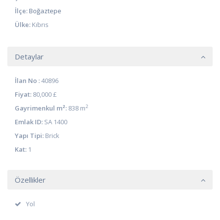
İlçe:
Boğaztepe
Ülke:
Kıbrıs
Detaylar
İlan No :
40896
Fiyat:
80,000 £
2
Gayrimenkul m²:
838 m
Emlak ID:
SA 1400
Yapı Tipi:
Brick
Kat:
1
Özellikler
Yol