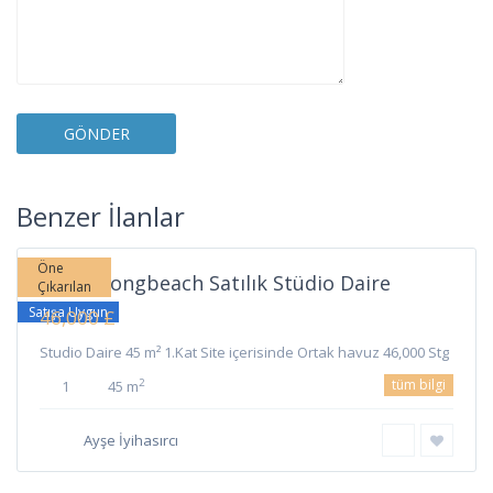
Long
Beach
,
Benzer İlanlar
İskele
Öne
İskele Longbeach Satılık Stüdio Daire
Çıkarılan
Satışa Uygun
46,000 £
Studio Daire 45 m² 1.Kat Site içerisinde Ortak havuz 46,000 Stg
tüm bilgi
2
1
45 m
Ayşe İyihasırcı
Sipahi
,
İskele