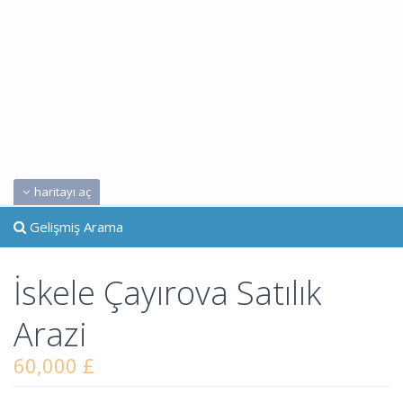
haritayı aç
Gelişmiş Arama
İskele Çayırova Satılık
Arazi
60,000 £