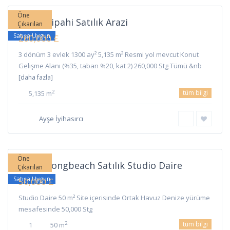
Öne
İskele Sipahi Satılık Arazi
Çıkarılan
Satışa Uygun
260,000 £
3 dönüm 3 evlek 1300 ay² 5,135 m² Resmi yol mevcut Konut
Gelişme Alanı (%35, taban %20, kat 2) 260,000 Stg Tümü &nb
[daha fazla]
tüm bilgi
2
5,135 m
Long
Ayşe İyihasırcı
Beach
,
İskele
Öne
İskele Longbeach Satılık Studio Daire
Çıkarılan
Satışa Uygun
50,000 £
Studio Daire 50 m² Site içerisinde Ortak Havuz Denize yürüme
mesafesinde 50,000 Stg
tüm bilgi
2
1
50 m