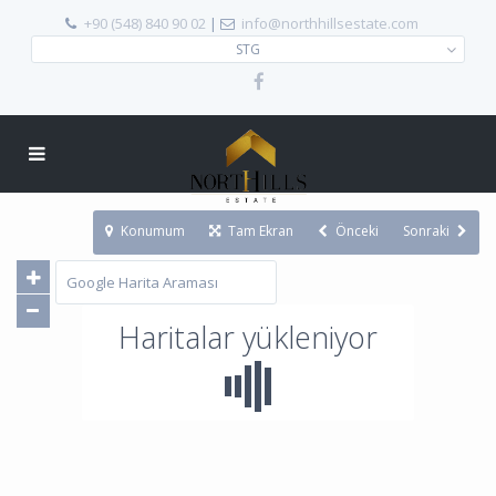
+90 (548) 840 90 02
|
info@northhillsestate.com
STG
Konumum
Tam Ekran
Önceki
Sonraki
Haritalar yükleniyor