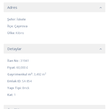
Adres
Şehir:
İskele
İlçe:
Çayırova
Ülke:
Kıbrıs
Detaylar
İlan No :
31941
Fiyat:
60,000 £
2
Gayrimenkul m²:
3,492 m
Emlak ID:
SA 854
Yapı Tipi:
Brick
Kat:
1