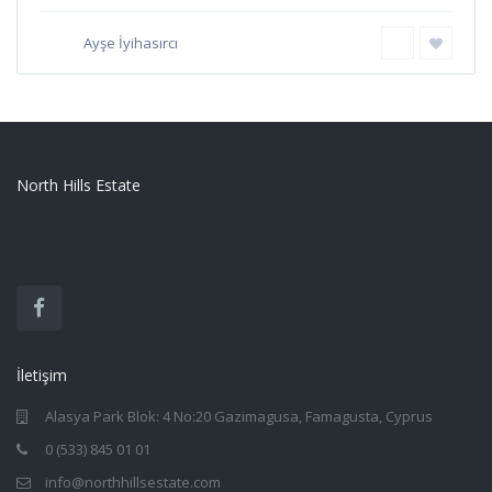
Ayşe İyihasırcı
North Hills Estate
İletişim
Alasya Park Blok: 4 No:20 Gazimagusa, Famagusta, Cyprus
0 (533) 845 01 01
info@northhillsestate.com