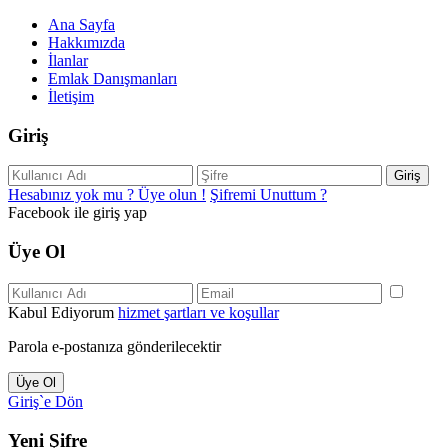
Ana Sayfa
Hakkımızda
İlanlar
Emlak Danışmanları
İletişim
Giriş
Giriş
Hesabınız yok mu ? Üye olun !
Şifremi Unuttum ?
Facebook ile giriş yap
Üye Ol
Kabul Ediyorum
hizmet şartları ve koşullar
Parola e-postanıza gönderilecektir
Üye Ol
Giriş`e Dön
Yeni Şifre