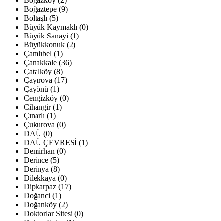
Boğazköy (2)
Boğaztepe (9)
Boltaşlı (5)
Büyük Kaymaklı (0)
Büyük Sanayi (1)
Büyükkonuk (2)
Çamlıbel (1)
Çanakkale (36)
Çatalköy (8)
Çayırova (17)
Çayönü (1)
Cengizköy (0)
Cihangir (1)
Çınarlı (1)
Çukurova (0)
DAÜ (0)
DAÜ ÇEVRESİ (1)
Demirhan (0)
Derince (5)
Derinya (8)
Dilekkaya (0)
Dipkarpaz (17)
Doğanci (1)
Doğanköy (2)
Doktorlar Sitesi (0)