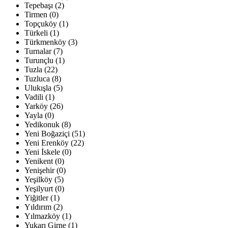
Tepebaşı (2)
Tirmen (0)
Topçuköy (1)
Türkeli (1)
Türkmenköy (3)
Turnalar (7)
Turunçlu (1)
Tuzla (22)
Tuzluca (8)
Ulukışla (5)
Vadili (1)
Yarköy (26)
Yayla (0)
Yedikonuk (8)
Yeni Boğaziçi (51)
Yeni Erenköy (22)
Yeni İskele (0)
Yenikent (0)
Yenişehir (0)
Yeşilköy (5)
Yeşilyurt (0)
Yiğitler (1)
Yıldırım (2)
Yılmazköy (1)
Yukarı Girne (1)