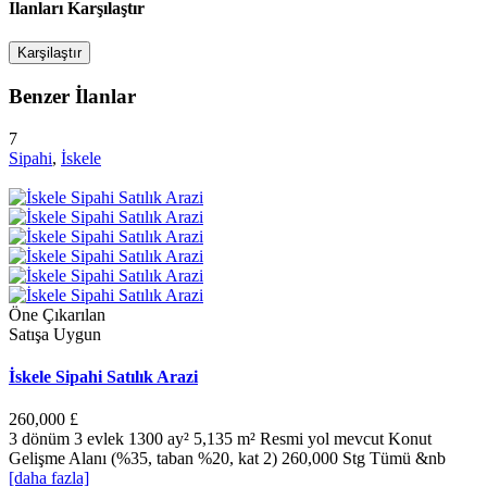
Ilanları Karşılaştır
Karşilaştır
Benzer İlanlar
7
Sipahi
,
İskele
Öne Çıkarılan
Satışa Uygun
İskele Sipahi Satılık Arazi
260,000 £
3 dönüm 3 evlek 1300 ay² 5,135 m² Resmi yol mevcut Konut
Gelişme Alanı (%35, taban %20, kat 2) 260,000 Stg Tümü &nb
[daha fazla]