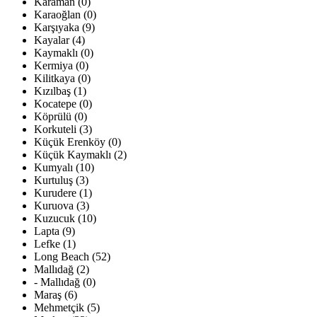
Karaman (0)
Karaoğlan (0)
Karşıyaka (9)
Kayalar (4)
Kaymaklı (0)
Kermiya (0)
Kilitkaya (0)
Kızılbaş (1)
Kocatepe (0)
Köprülü (0)
Korkuteli (3)
Küçük Erenköy (0)
Küçük Kaymaklı (2)
Kumyalı (10)
Kurtuluş (3)
Kurudere (1)
Kuruova (3)
Kuzucuk (10)
Lapta (9)
Lefke (1)
Long Beach (52)
Mallıdağ (2)
- Mallıdağ (0)
Maraş (6)
Mehmetçik (5)