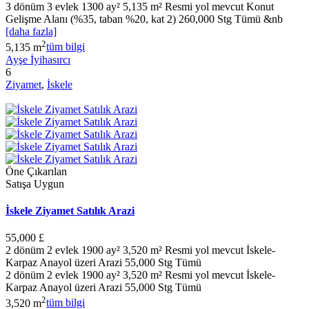
3 dönüm 3 evlek 1300 ay² 5,135 m² Resmi yol mevcut Konut
Gelişme Alanı (%35, taban %20, kat 2) 260,000 Stg Tümü &nb
[daha fazla]
2
5,135 m
tüm bilgi
Ayşe İyihasırcı
6
Ziyamet
,
İskele
Öne Çıkarılan
Satışa Uygun
İskele Ziyamet Satılık Arazi
55,000 £
2 dönüm 2 evlek 1900 ay² 3,520 m² Resmi yol mevcut İskele-
Karpaz Anayol üzeri Arazi 55,000 Stg Tümü
2 dönüm 2 evlek 1900 ay² 3,520 m² Resmi yol mevcut İskele-
Karpaz Anayol üzeri Arazi 55,000 Stg Tümü
2
3,520 m
tüm bilgi