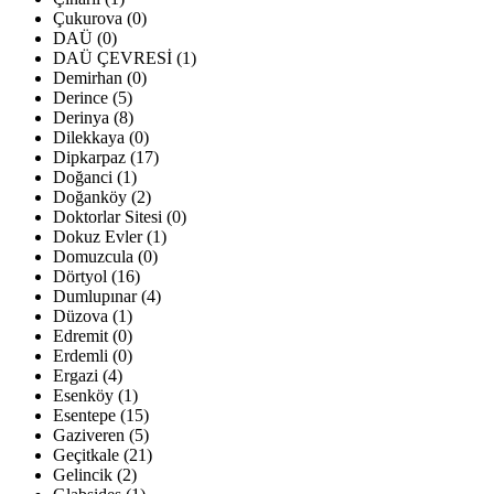
Çukurova (0)
DAÜ (0)
DAÜ ÇEVRESİ (1)
Demirhan (0)
Derince (5)
Derinya (8)
Dilekkaya (0)
Dipkarpaz (17)
Doğanci (1)
Doğanköy (2)
Doktorlar Sitesi (0)
Dokuz Evler (1)
Domuzcula (0)
Dörtyol (16)
Dumlupınar (4)
Düzova (1)
Edremit (0)
Erdemli (0)
Ergazi (4)
Esenköy (1)
Esentepe (15)
Gaziveren (5)
Geçitkale (21)
Gelincik (2)