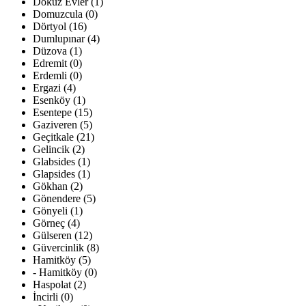
Dokuz Evler (1)
Domuzcula (0)
Dörtyol (16)
Dumlupınar (4)
Düzova (1)
Edremit (0)
Erdemli (0)
Ergazi (4)
Esenköy (1)
Esentepe (15)
Gaziveren (5)
Geçitkale (21)
Gelincik (2)
Glabsides (1)
Glapsides (1)
Gökhan (2)
Gönendere (5)
Gönyeli (1)
Görneç (4)
Gülseren (12)
Güvercinlik (8)
Hamitköy (5)
- Hamitköy (0)
Haspolat (2)
İncirli (0)