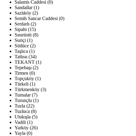
Salamis Caddesi (0)
Sandallar (1)
Sazlıköy (2)
Semih Sancar Caddesi (0)
Serdarlı (2)
Sipahi (15)
Sınırüstü (8)
Suriçi (1)
Sütlüce (2)
Taşlıca (1)
Tatlısu (34)
TEKANT (1)
Tepebaşı (2)
Tirmen (0)
Topçuköy (1)
Türkeli (1)
Türkmenköy (3)
Turnalar (7)
Turunçlu (1)
Tuzla (22)
Tuzluca (8)
Ulukışla (5)
Vadili (1)
Yarköy (26)
Yayla (0)