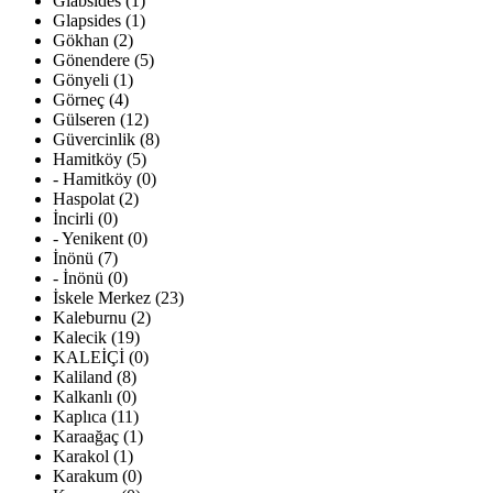
Glabsides (1)
Glapsides (1)
Gökhan (2)
Gönendere (5)
Gönyeli (1)
Görneç (4)
Gülseren (12)
Güvercinlik (8)
Hamitköy (5)
- Hamitköy (0)
Haspolat (2)
İncirli (0)
- Yenikent (0)
İnönü (7)
- İnönü (0)
İskele Merkez (23)
Kaleburnu (2)
Kalecik (19)
KALEİÇİ (0)
Kaliland (8)
Kalkanlı (0)
Kaplıca (11)
Karaağaç (1)
Karakol (1)
Karakum (0)