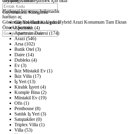
büyütmeyi etkinleştirmek için tıkla
Gelişmiş Arama
Haritalar yükleniyor
Herhangi bir sonuç bulamadık
Gayrimenkul Kategorisi
haritayı aç
Görüntüle
Yol Haritası
Uydu
Hybrid
Arazi
Konumum
Tam Ekran
Gayrimenkul Kategorisi
Önceki
Sonraki
Apartman (4)
Apartman Dairesi (174)
Arazi (546)
Arsa (102)
Butik Otel (3)
Daire (14)
Dubleks (4)
Ev (3)
İkiz Müstakil Ev (1)
İkiz Villa (17)
İş Yeri (13)
Kiralık İşyeri (4)
Komple Bina (2)
Müstakil Ev (19)
Ofis (1)
Penthouse (8)
Satılık Iş Yeri (3)
Satıştakiler (0)
Triplex Villa (1)
Villa (53)