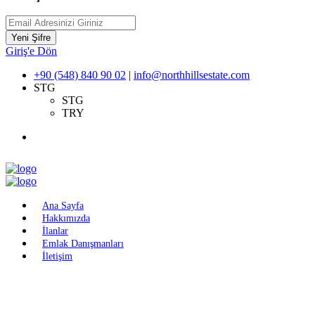
Yeni Şifre
Giriş'e Dön
+90 (548) 840 90 02
|
info@northhillsestate.com
STG
STG
TRY
Ana Sayfa
Hakkımızda
İlanlar
Emlak Danışmanları
İletişim