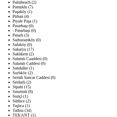
Palmbeach (2)
Pamuklu (7)
Paşaköy (1)
Pirhan (4)
Piyale Paşa (1)
Pınarbaşı (0)
- Pınarbaşı (0)
Pınarlı (3)
Sadrazamköy (0)
Safaköy (0)
Sakarya (17)
Saklıkent (2)
Salamis Caaddesi (0)
Salamis Caddesi (0)
Sandallar (1)
Sazlıköy (2)
Semih Sancar Caddesi (0)
Serdarlı (2)
Sipahi (15)
Sınırüstü (8)
Suriçi (1)
Sütlüce (2)
Taşlıca (1)
Tatlısu (34)
TEKANT (1)