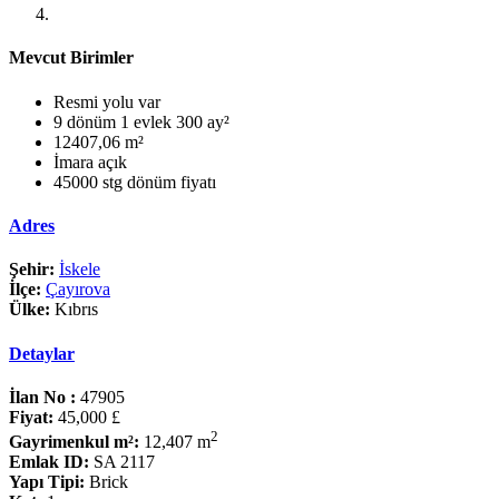
Mevcut Birimler
Resmi yolu var
9 dönüm 1 evlek 300 ay²
12407,06 m²
İmara açık
45000 stg dönüm fiyatı
Adres
Şehir:
İskele
İlçe:
Çayırova
Ülke:
Kıbrıs
Detaylar
İlan No :
47905
Fiyat:
45,000 £
2
Gayrimenkul m²:
12,407 m
Emlak ID:
SA 2117
Yapı Tipi:
Brick