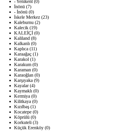
- Yenikent (0)
İnönü (7)
- İnönü (0)
İskele Merkez (23)
Kaleburnu (2)
Kalecik (19)
KALEİÇİ (0)
Kaliland (8)
Kalkanlı (0)
Kaplıca (11)
Karaağaç (1)
Karakol (1)
Karakum (0)
Karaman (0)
Karaoğlan (0)
Karşıyaka (9)
Kayalar (4)
Kaymaklı (0)
Kermiya (0)
Kilitkaya (0)
Kızılbaş (1)
Kocatepe (0)
Köprülü (0)
Korkuteli (3)
Küçük Erenköy (0)