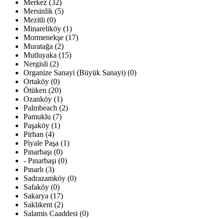
Merkez (32)
Mersinlik (5)
Mezitli (0)
Minareliköy (1)
Mormenekşe (17)
Muratağa (2)
Mutluyaka (15)
Nergisli (2)
Organize Sanayi (Büyük Sanayi) (0)
Ortaköy (0)
Ötüken (20)
Ozanköy (1)
Palmbeach (2)
Pamuklu (7)
Paşaköy (1)
Pirhan (4)
Piyale Paşa (1)
Pınarbaşı (0)
- Pınarbaşı (0)
Pınarlı (3)
Sadrazamköy (0)
Safaköy (0)
Sakarya (17)
Saklıkent (2)
Salamis Caaddesi (0)