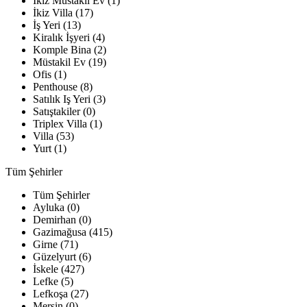
İkiz Müstakil Ev (1)
İkiz Villa (17)
İş Yeri (13)
Kiralık İşyeri (4)
Komple Bina (2)
Müstakil Ev (19)
Ofis (1)
Penthouse (8)
Satılık Iş Yeri (3)
Satıştakiler (0)
Triplex Villa (1)
Villa (53)
Yurt (1)
Tüm Şehirler
Tüm Şehirler
Ayluka (0)
Demirhan (0)
Gazimağusa (415)
Girne (71)
Güzelyurt (6)
İskele (427)
Lefke (5)
Lefkoşa (27)
Mersin (0)