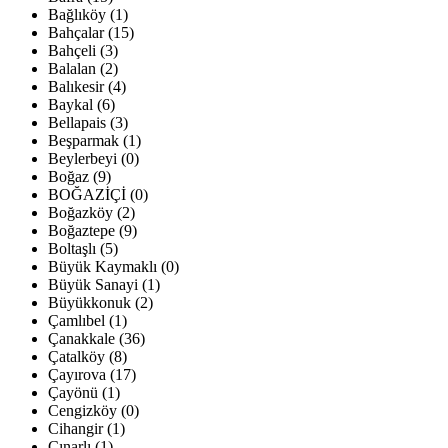
Bağlıköy (1)
Bahçalar (15)
Bahçeli (3)
Balalan (2)
Balıkesir (4)
Baykal (6)
Bellapais (3)
Beşparmak (1)
Beylerbeyi (0)
Boğaz (9)
BOĞAZİÇİ (0)
Boğazköy (2)
Boğaztepe (9)
Boltaşlı (5)
Büyük Kaymaklı (0)
Büyük Sanayi (1)
Büyükkonuk (2)
Çamlıbel (1)
Çanakkale (36)
Çatalköy (8)
Çayırova (17)
Çayönü (1)
Cengizköy (0)
Cihangir (1)
Çınarlı (1)