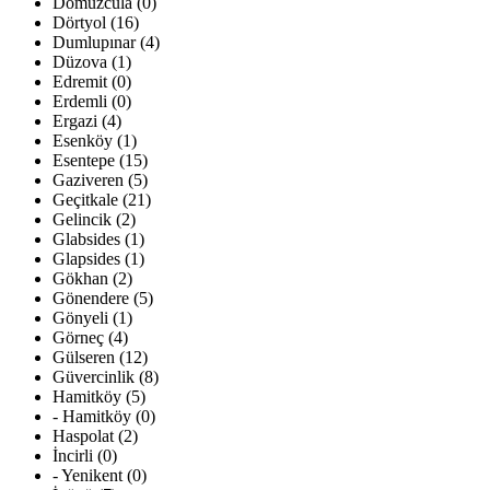
Domuzcula (0)
Dörtyol (16)
Dumlupınar (4)
Düzova (1)
Edremit (0)
Erdemli (0)
Ergazi (4)
Esenköy (1)
Esentepe (15)
Gaziveren (5)
Geçitkale (21)
Gelincik (2)
Glabsides (1)
Glapsides (1)
Gökhan (2)
Gönendere (5)
Gönyeli (1)
Görneç (4)
Gülseren (12)
Güvercinlik (8)
Hamitköy (5)
- Hamitköy (0)
Haspolat (2)
İncirli (0)
- Yenikent (0)