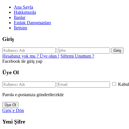
Ana Sayfa
Hakkımızda
İlanlar
Emlak Danışmanları
İletişim
Giriş
Giriş
Hesabınız yok mu ? Üye olun !
Şifremi Unuttum ?
Facebook ile giriş yap
Üye Ol
Kabu
Parola e-postanıza gönderilecektir
Üye Ol
Giriş`e Dön
Yeni Şifre