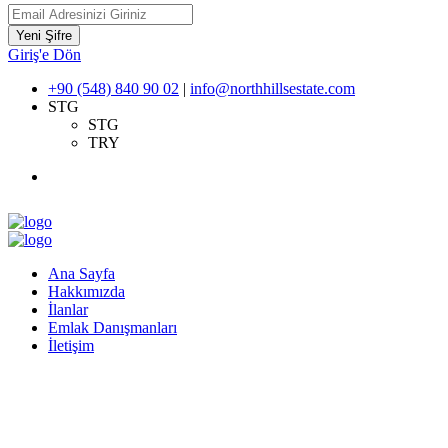
Yeni Şifre
Giriş'e Dön
+90 (548) 840 90 02
|
info@northhillsestate.com
STG
STG
TRY
Ana Sayfa
Hakkımızda
İlanlar
Emlak Danışmanları
İletişim