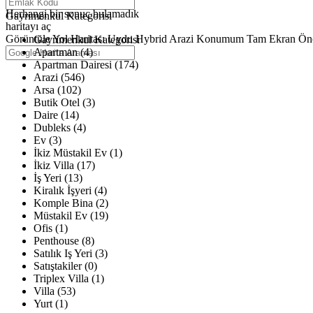
Haritalar yükleniyor
Herhangi bir sonuç bulamadık
Gayrimenkul Kategorisi
haritayı aç
Görüntüle
Yol Haritası
Uydu
Hybrid
Arazi
Konumum
Tam Ekran
Ön
Gayrimenkul Kategorisi
Apartman (4)
Apartman Dairesi (174)
Arazi (546)
Arsa (102)
Butik Otel (3)
Daire (14)
Dubleks (4)
Ev (3)
İkiz Müstakil Ev (1)
İkiz Villa (17)
İş Yeri (13)
Kiralık İşyeri (4)
Komple Bina (2)
Müstakil Ev (19)
Ofis (1)
Penthouse (8)
Satılık Iş Yeri (3)
Satıştakiler (0)
Triplex Villa (1)
Villa (53)
Yurt (1)