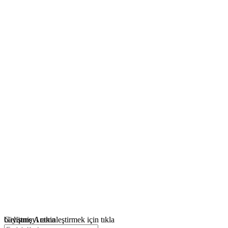
büyütmeyi etkinleştirmek için tıkla
Gelişmiş Arama