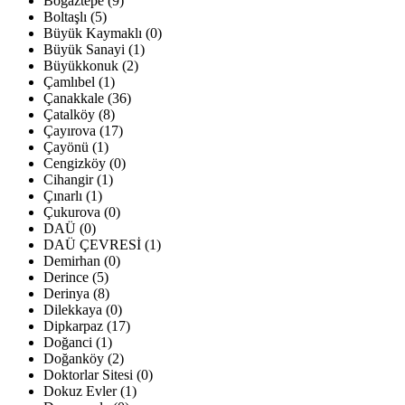
Boğaztepe (9)
Boltaşlı (5)
Büyük Kaymaklı (0)
Büyük Sanayi (1)
Büyükkonuk (2)
Çamlıbel (1)
Çanakkale (36)
Çatalköy (8)
Çayırova (17)
Çayönü (1)
Cengizköy (0)
Cihangir (1)
Çınarlı (1)
Çukurova (0)
DAÜ (0)
DAÜ ÇEVRESİ (1)
Demirhan (0)
Derince (5)
Derinya (8)
Dilekkaya (0)
Dipkarpaz (17)
Doğanci (1)
Doğanköy (2)
Doktorlar Sitesi (0)
Dokuz Evler (1)