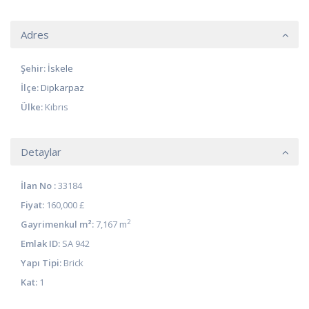
Adres
Şehir:
İskele
İlçe:
Dipkarpaz
Ülke:
Kıbrıs
Detaylar
İlan No :
33184
Fiyat:
160,000 £
2
Gayrimenkul m²:
7,167 m
Emlak ID:
SA 942
Yapı Tipi:
Brick
Kat:
1