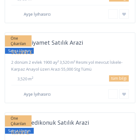
Ayşe İyihasırcı
Ziyamet
,
İskele
Öne
İskele Ziyamet Satılık Arazi
Çıkarılan
Satışa Uygun
55,000 £
2 dönüm 2 evlek 1900 ay² 3,520 m² Resmi yol mevcut İskele-
Karpaz Anayol üzeri Arazi 55,000 Stg Tümü
tüm bilgi
2
3,520 m
Ayşe İyihasırcı
Yedikonuk
,
İskele
Öne
İskele Yedikonuk Satılık Arazi
Çıkarılan
Satışa Uygun
6,000 £