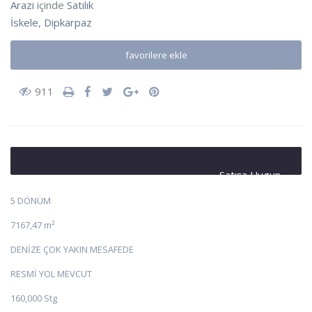
Arazi
içinde
Satılık
İskele
,
Dipkarpaz
favorilere ekle
911
Satışa Uygun
5 DÖNÜM
7167,47 m²
DENİZE ÇOK YAKIN MESAFEDE
RESMİ YOL MEVCUT
160,000 Stg