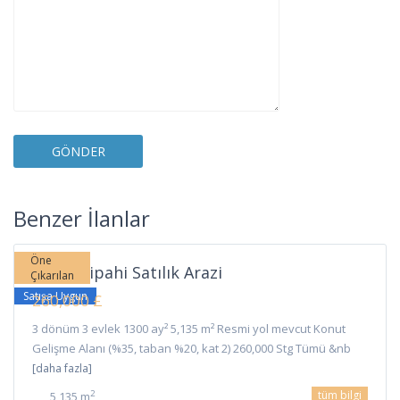
Sipahi
,
Benzer İlanlar
İskele
Öne
İskele Sipahi Satılık Arazi
Çıkarılan
Satışa Uygun
260,000 £
3 dönüm 3 evlek 1300 ay² 5,135 m² Resmi yol mevcut Konut
Gelişme Alanı (%35, taban %20, kat 2) 260,000 Stg Tümü &nb
[daha fazla]
tüm bilgi
2
5,135 m