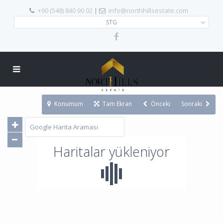
+90 (548) 840 90 02
|
info@northhillsestate.com
STG
Konumum
Tam Ekran
Önceki
Sonraki
Haritalar yükleniyor