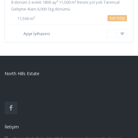
8 dönüm 2 evlek 1800 ay² 11,500 m² Resmi yol yok Tarımsal
Gelişme Alanı 6,000 Stg dönümü
tüm bilgi
2
11,500 m
Ayşe İyihasırcı
North Hills Estate
İletişim