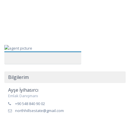
Bilgilerim
Ayşe İyihasırcı
Emlak Danışmanı
+90 548 840 90 02
northhillsestate@gmail.com