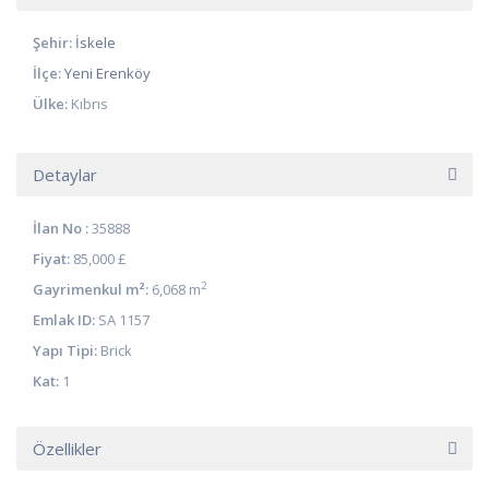
Şehir:
İskele
İlçe:
Yeni Erenköy
Ülke:
Kıbrıs
Detaylar
İlan No :
35888
Fiyat:
85,000 £
2
Gayrimenkul m²:
6,068 m
Emlak ID:
SA 1157
Yapı Tipi:
Brick
Kat:
1
Özellikler