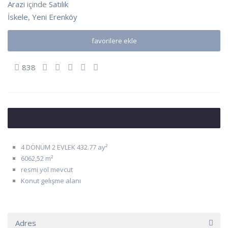
Arazi
içinde
Satılık
İskele
,
Yeni Erenköy
favorilere ekle
838
4 DÖNÜM 2 EVLEK 432.77 ay²
6062,52 m²
resmi yol mevcut
Konut gelışme alanı
Adres