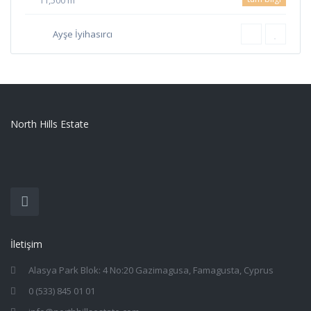
11,500 m
Ayşe İyihasırcı
North Hills Estate
İletişim
Alasya Park Blok: 4 No:20 Gazimagusa, Famagusta, Cyprus
0 (533) 845 01 01