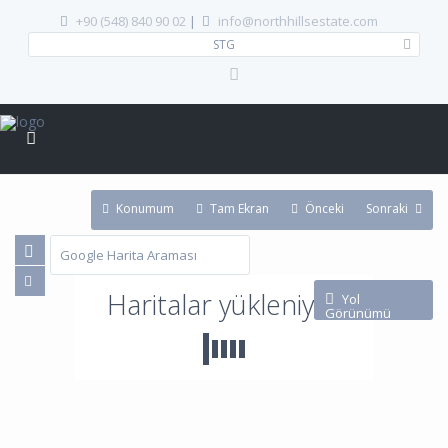
+90 (548) 840 90 02
|
info@northhillsestate.com
STG
Konumum
Tam Ekran
Önceki
Sonraki
Haritalar yükleniyor
Yol
Görünümü