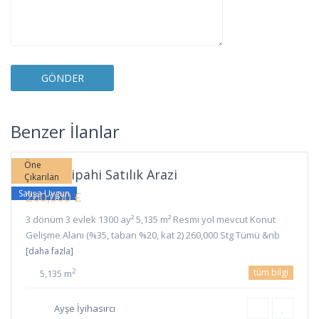
Sipahi
,
Benzer İlanlar
İskele
Öne
İskele Sipahi Satılık Arazi
Çıkarılan
Satışa Uygun
260,000 £
3 dönüm 3 evlek 1300 ay² 5,135 m² Resmi yol mevcut Konut
Gelişme Alanı (%35, taban %20, kat 2) 260,000 Stg Tümü &nb
[daha fazla]
tüm bilgi
2
5,135 m
Ayşe İyihasırcı