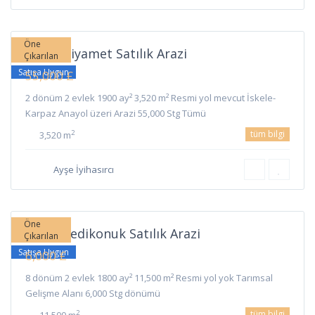
Ziyamet
,
İskele
Öne
İskele Ziyamet Satılık Arazi
Çıkarılan
Satışa Uygun
55,000 £
2 dönüm 2 evlek 1900 ay² 3,520 m² Resmi yol mevcut İskele-
Karpaz Anayol üzeri Arazi 55,000 Stg Tümü
tüm bilgi
2
3,520 m
Ayşe İyihasırcı
Yedikonuk
,
İskele
Öne
İskele Yedikonuk Satılık Arazi
Çıkarılan
Satışa Uygun
6,000 £
8 dönüm 2 evlek 1800 ay² 11,500 m² Resmi yol yok Tarımsal
Gelişme Alanı 6,000 Stg dönümü
tüm bilgi
2