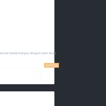
mevcut İskele-Karpaz Anayol üzeri Arazi
tüm bilgi