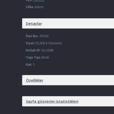
Ülke:
Kıbrıs
Bahçeli (3)
Balalan (2)
Detaylar
Balıkesir (4)
İlan No :
47242
Fiyat:
55,000 £
Dönümü
Baykal (6)
Emlak ID:
SA 2008
Bellapais (3)
Yapı Tipi:
Brick
Kat:
1
Beşparmak (1)
Beylerbeyi (0)
Özellikler
Boğaz (9)
BOĞAZİÇİ (0)
Sayfa gösterim istatistikleri
Boğazköy (2)