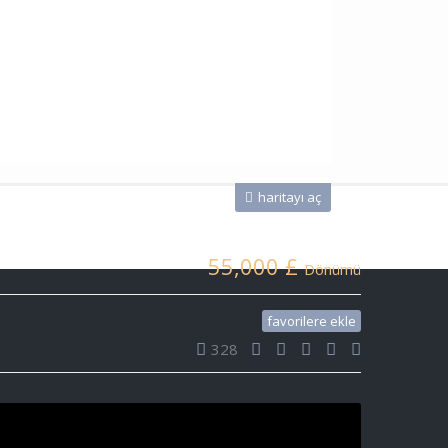
haritayı aç
55,000 £
Dönümü
favorilere ekle
328