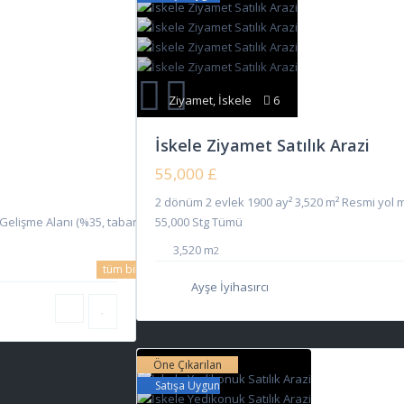
Ziyamet
,
İskele
6
İskele Ziyamet Satılık Arazi
55,000 £
2 dönüm 2 evlek 1900 ay² 3,520 m² Resmi yol 
Gelişme Alanı (%35, taban
55,000 Stg Tümü
3,520 m
2
tüm bilgi
Ayşe İyihasırcı
Öne Çıkarılan
Satışa Uygun