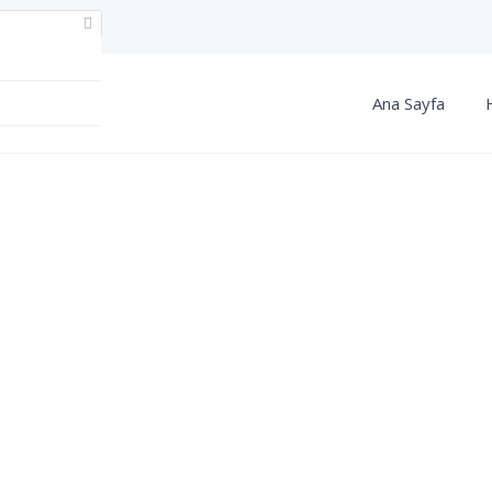
Ana Sayfa
Görüntüle
Haritalar yükleniyor