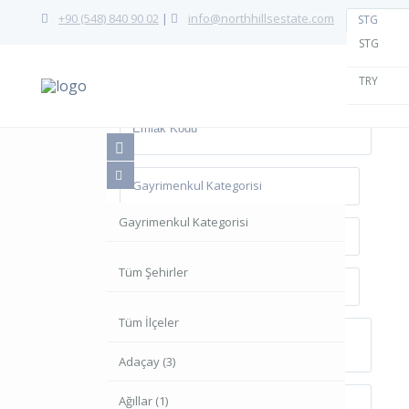
+90 (548) 840 90 02
|
info@northhillsestate.com
STG
STG
Gelişmiş Arama
TRY
Gayrimenkul Kategorisi
Gayrimenkul Kategorisi
Tüm Şehirler
Apartman (4)
Tüm Şehirler
Tüm İlçeler
Apartman Dairesi (174)
Ayluka (0)
Tüm İlçeler
Arazi (546)
Demirhan (0)
Adaçay (3)
Arsa (102)
Gazimağusa (415)
Ağıllar (1)