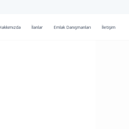
Hakkımızda
İlanlar
Emlak Danışmanları
İletişim
Konumum
Tam Ekran
Önceki
Sonraki