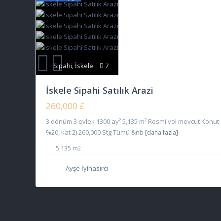
Ergazi (4)
Esenköy (1)
Esentepe (15)
Sipahi
,
İskele
7
Gaziveren (5)
İskele Sipahi Satılık Arazi
Geçitkale (21)
260,000 £
Gelincik (2)
3 dönüm 3 evlek 1300 ay² 5,135 m² Resmi yol mevcut Konut 
%20, kat 2) 260,000 Stg Tümü &nb
[daha fazla]
Glabsides (1)
5,135 m
2
Glapsides (1)
Ayşe İyihasırcı
Gökhan (2)
Gönendere (5)
Gönyeli (1)