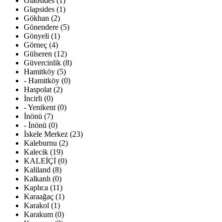
Glabsides (1)
Glapsides (1)
Gökhan (2)
Gönendere (5)
Gönyeli (1)
Görneç (4)
Gülseren (12)
Güvercinlik (8)
Hamitköy (5)
- Hamitköy (0)
Haspolat (2)
İncirli (0)
- Yenikent (0)
İnönü (7)
- İnönü (0)
İskele Merkez (23)
Kaleburnu (2)
Kalecik (19)
KALEİÇİ (0)
Kaliland (8)
Kalkanlı (0)
Kaplıca (11)
Karaağaç (1)
Karakol (1)
Karakum (0)