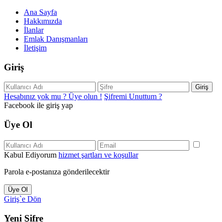
Ana Sayfa
Hakkımızda
İlanlar
Emlak Danışmanları
İletişim
Giriş
Giriş
Hesabınız yok mu ? Üye olun !
Şifremi Unuttum ?
Facebook ile giriş yap
Üye Ol
Kabul Ediyorum
hizmet şartları ve koşullar
Parola e-postanıza gönderilecektir
Üye Ol
Giriş`e Dön
Yeni Şifre