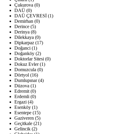
Çukurova (0)
DAÜ (0)
DAÜ ÇEVRESİ (1)
Demirhan (0)
Derince (5)
Derinya (8)
Dilekkaya (0)
Dipkarpaz (17)
Doğanci (1)
Doğanköy (2)
Doktorlar Sitesi (0)
Dokuz Evler (1)
Domuzcula (0)
Dörtyol (16)
Dumlupınar (4)
Düzova (1)
Edremit (0)
Erdemli (0)
Ergazi (4)
Esenköy (1)
Esentepe (15)
Gaziveren (5)
Geçitkale (21)
Gelincik (2)