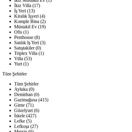
İkiz Müstakil Ev (1)
İkiz Villa (17)
İş Yeri (13)
Kiralık İşyeri (4)
Komple Bina (2)
Müstakil Ev (19)
Ofis (1)
Penthouse (8)
Satılık Iş Yeri (3)
Satıştakiler (0)
Triplex Villa (1)
Villa (53)
Yurt (1)
Tüm Şehirler
Tüm Şehirler
Ayluka (0)
Demirhan (0)
Gazimağusa (415)
Girne (71)
Güzelyurt (6)
İskele (427)
Lefke (5)
Lefkoşa (27)
Mersin (0)