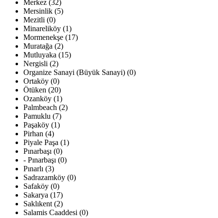
Merkez (32)
Mersinlik (5)
Mezitli (0)
Minareliköy (1)
Mormenekşe (17)
Muratağa (2)
Mutluyaka (15)
Nergisli (2)
Organize Sanayi (Büyük Sanayi) (0)
Ortaköy (0)
Ötüken (20)
Ozanköy (1)
Palmbeach (2)
Pamuklu (7)
Paşaköy (1)
Pirhan (4)
Piyale Paşa (1)
Pınarbaşı (0)
- Pınarbaşı (0)
Pınarlı (3)
Sadrazamköy (0)
Safaköy (0)
Sakarya (17)
Saklıkent (2)
Salamis Caaddesi (0)