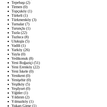
Tepebaşı (2)
Tirmen (0)
Topçuköy (1)
Türkeli (1)
Türkmenköy (3)
Turnalar (7)
Turunçlu (1)
Tuzla (22)
Tuzluca (8)
Ulukışla (5)
Vadili (1)
Yarköy (26)
Yayla (0)
Yedikonuk (8)
Yeni Boğaziçi (51)
Yeni Erenköy (22)
Yeni İskele (0)
Yenikent (0)
Yenişehir (0)
Yeşilköy (5)
Yeşilyurt (0)
Yiğitler (1)
Yıldırım (2)
Yılmazköy (1)
Yukarı Girne (1)