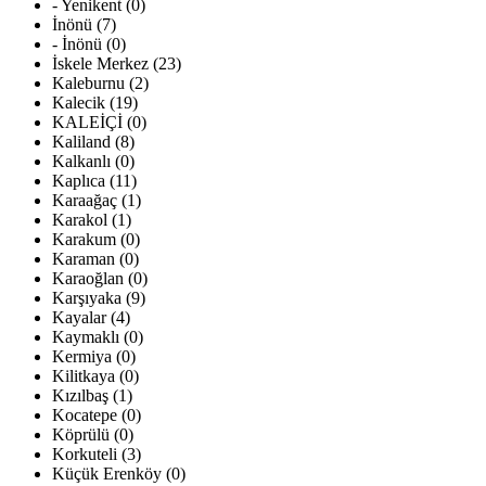
- Yenikent (0)
İnönü (7)
- İnönü (0)
İskele Merkez (23)
Kaleburnu (2)
Kalecik (19)
KALEİÇİ (0)
Kaliland (8)
Kalkanlı (0)
Kaplıca (11)
Karaağaç (1)
Karakol (1)
Karakum (0)
Karaman (0)
Karaoğlan (0)
Karşıyaka (9)
Kayalar (4)
Kaymaklı (0)
Kermiya (0)
Kilitkaya (0)
Kızılbaş (1)
Kocatepe (0)
Köprülü (0)
Korkuteli (3)
Küçük Erenköy (0)