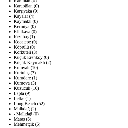
Karaman (0)
Karaoğlan (0)
Karşıyaka (9)
Kayalar (4)
Kaymaklı (0)
Kermiya (0)
Kilitkaya (0)
Kızılbaş (1)
Kocatepe (0)
Köprülü (0)
Korkuteli (3)
Küçük Erenköy (0)
Küçük Kaymaklı (2)
Kumyalı (10)
Kurtuluş (3)
Kurudere (1)
Kuruova (3)
Kuzucuk (10)
Lapta (9)
Lefke (1)
Long Beach (52)
Mallıdağ (2)
- Mallıdağ (0)
Maraş (6)
Mehmetçik (5)