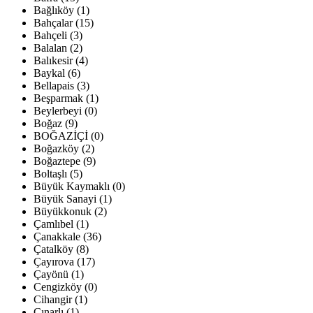
Bağlıköy (1)
Bahçalar (15)
Bahçeli (3)
Balalan (2)
Balıkesir (4)
Baykal (6)
Bellapais (3)
Beşparmak (1)
Beylerbeyi (0)
Boğaz (9)
BOĞAZİÇİ (0)
Boğazköy (2)
Boğaztepe (9)
Boltaşlı (5)
Büyük Kaymaklı (0)
Büyük Sanayi (1)
Büyükkonuk (2)
Çamlıbel (1)
Çanakkale (36)
Çatalköy (8)
Çayırova (17)
Çayönü (1)
Cengizköy (0)
Cihangir (1)
Çınarlı (1)