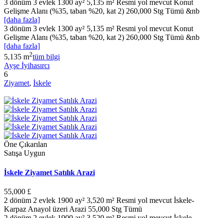
3 dönüm 3 evlek 1300 ay² 5,135 m² Resmi yol mevcut Konut
Gelişme Alanı (%35, taban %20, kat 2) 260,000 Stg Tümü &nb
[daha fazla]
3 dönüm 3 evlek 1300 ay² 5,135 m² Resmi yol mevcut Konut
Gelişme Alanı (%35, taban %20, kat 2) 260,000 Stg Tümü &nb
[daha fazla]
2
5,135 m
tüm bilgi
Ayşe İyihasırcı
6
Ziyamet
,
İskele
Öne Çıkarılan
Satışa Uygun
İskele Ziyamet Satılık Arazi
55,000 £
2 dönüm 2 evlek 1900 ay² 3,520 m² Resmi yol mevcut İskele-
Karpaz Anayol üzeri Arazi 55,000 Stg Tümü
2 dönüm 2 evlek 1900 ay² 3,520 m² Resmi yol mevcut İskele-