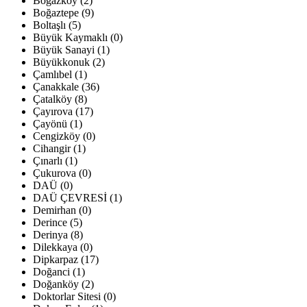
Boğazköy (2)
Boğaztepe (9)
Boltaşlı (5)
Büyük Kaymaklı (0)
Büyük Sanayi (1)
Büyükkonuk (2)
Çamlıbel (1)
Çanakkale (36)
Çatalköy (8)
Çayırova (17)
Çayönü (1)
Cengizköy (0)
Cihangir (1)
Çınarlı (1)
Çukurova (0)
DAÜ (0)
DAÜ ÇEVRESİ (1)
Demirhan (0)
Derince (5)
Derinya (8)
Dilekkaya (0)
Dipkarpaz (17)
Doğanci (1)
Doğanköy (2)
Doktorlar Sitesi (0)