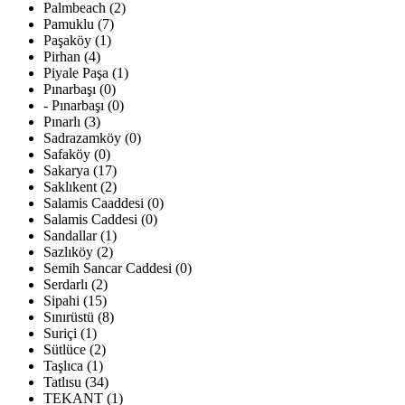
Palmbeach (2)
Pamuklu (7)
Paşaköy (1)
Pirhan (4)
Piyale Paşa (1)
Pınarbaşı (0)
- Pınarbaşı (0)
Pınarlı (3)
Sadrazamköy (0)
Safaköy (0)
Sakarya (17)
Saklıkent (2)
Salamis Caaddesi (0)
Salamis Caddesi (0)
Sandallar (1)
Sazlıköy (2)
Semih Sancar Caddesi (0)
Serdarlı (2)
Sipahi (15)
Sınırüstü (8)
Suriçi (1)
Sütlüce (2)
Taşlıca (1)
Tatlısu (34)
TEKANT (1)