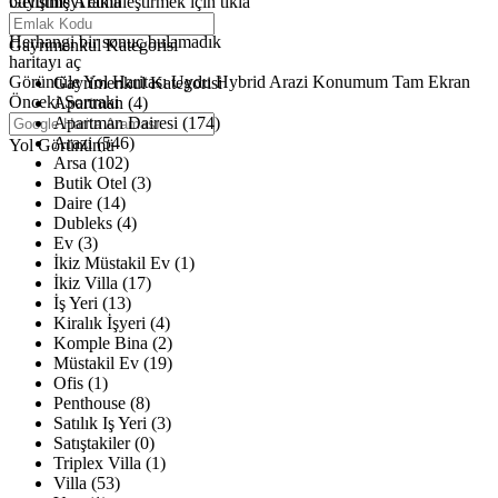
büyütmeyi etkinleştirmek için tıkla
Gelişmiş Arama
Haritalar yükleniyor
Herhangi bir sonuç bulamadık
Gayrimenkul Kategorisi
haritayı aç
Görüntüle
Yol Haritası
Uydu
Hybrid
Arazi
Konumum
Tam Ekran
Gayrimenkul Kategorisi
Önceki
Sonraki
Apartman (4)
Apartman Dairesi (174)
Arazi (546)
Yol Görünümü
Arsa (102)
Butik Otel (3)
Daire (14)
Dubleks (4)
Ev (3)
İkiz Müstakil Ev (1)
İkiz Villa (17)
İş Yeri (13)
Kiralık İşyeri (4)
Komple Bina (2)
Müstakil Ev (19)
Ofis (1)
Penthouse (8)
Satılık Iş Yeri (3)
Satıştakiler (0)
Triplex Villa (1)
Villa (53)