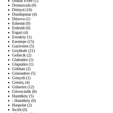
Dokuz Evler (1)
Domuzcula (0)
Dörtyol (16)
Dumlupınar (4)
Düzova (1)
Edremit (0)
Erdemli (0)
Ergazi (4)
Esenköy (1)
Esentepe (15)
Gaziveren (5)
Geçitkale (21)
Gelincik (2)
Glabsides (1)
Glapsides (1)
Gökhan (2)
Gönendere (5)
Gönyeli (1)
Görneç (4)
Gülseren (12)
Güvercinlik (8)
Hamitköy (5)
- Hamitköy (0)
Haspolat (2)
İncirli (0)