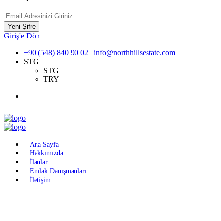
Yeni Şifre
Giriş'e Dön
+90 (548) 840 90 02
|
info@northhillsestate.com
STG
STG
TRY
Ana Sayfa
Hakkımızda
İlanlar
Emlak Danışmanları
İletişim