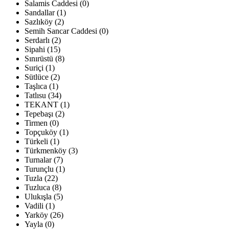
Salamis Caddesi (0)
Sandallar (1)
Sazlıköy (2)
Semih Sancar Caddesi (0)
Serdarlı (2)
Sipahi (15)
Sınırüstü (8)
Suriçi (1)
Sütlüce (2)
Taşlıca (1)
Tatlısu (34)
TEKANT (1)
Tepebaşı (2)
Tirmen (0)
Topçuköy (1)
Türkeli (1)
Türkmenköy (3)
Turnalar (7)
Turunçlu (1)
Tuzla (22)
Tuzluca (8)
Ulukışla (5)
Vadili (1)
Yarköy (26)
Yayla (0)