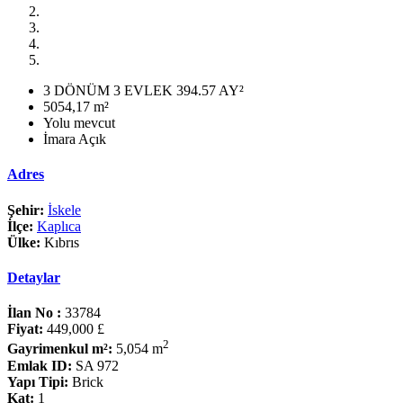
3 DÖNÜM 3 EVLEK 394.57 AY²
5054,17 m²
Yolu mevcut
İmara Açık
Adres
Şehir:
İskele
İlçe:
Kaplıca
Ülke:
Kıbrıs
Detaylar
İlan No :
33784
Fiyat:
449,000 £
2
Gayrimenkul m²:
5,054 m
Emlak ID:
SA 972
Yapı Tipi:
Brick
Kat:
1