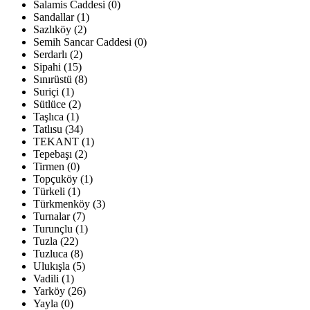
Salamis Caddesi (0)
Sandallar (1)
Sazlıköy (2)
Semih Sancar Caddesi (0)
Serdarlı (2)
Sipahi (15)
Sınırüstü (8)
Suriçi (1)
Sütlüce (2)
Taşlıca (1)
Tatlısu (34)
TEKANT (1)
Tepebaşı (2)
Tirmen (0)
Topçuköy (1)
Türkeli (1)
Türkmenköy (3)
Turnalar (7)
Turunçlu (1)
Tuzla (22)
Tuzluca (8)
Ulukışla (5)
Vadili (1)
Yarköy (26)
Yayla (0)