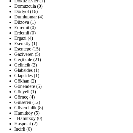
Dokuz Evler (1)
Domuzcula (0)
Dörtyol (16)
Dumlupınar (4)
Düzova (1)
Edremit (0)
Erdemli (0)
Ergazi (4)
Esenköy (1)
Esentepe (15)
Gaziveren (5)
Geçitkale (21)
Gelincik (2)
Glabsides (1)
Glapsides (1)
Gökhan (2)
Gönendere (5)
Gönyeli (1)
Görneç (4)
Gülseren (12)
Güvercinlik (8)
Hamitköy (5)
- Hamitköy (0)
Haspolat (2)
İncirli (0)