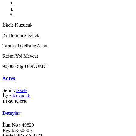
İskele Kuzucuk
25 Dönüm 3 Evlek
Tarımsal Gelişme Alanı
Resmi Yol Mevcut
90,000 Stg DÖNÜMÜ
Adres
Şehir:
İskele
İlçe:
Kuzucuk
Ülke:
Kıbrıs
Detaylar
İlan No :
49820
Fiyat:
90,000 £
Emlak ID:
SA 2371