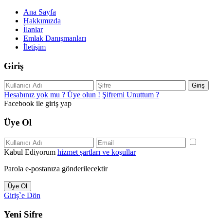
Ana Sayfa
Hakkımızda
İlanlar
Emlak Danışmanları
İletişim
Giriş
Giriş
Hesabınız yok mu ? Üye olun !
Şifremi Unuttum ?
Facebook ile giriş yap
Üye Ol
Kabul Ediyorum
hizmet şartları ve koşullar
Parola e-postanıza gönderilecektir
Üye Ol
Giriş`e Dön
Yeni Şifre