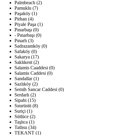
Palmbeach (2)
Pamuklu (7)
Paşaköy (1)
Pirhan (4)
Piyale Paşa (1)
Pınarbaşı (0)
- Pınarbaşı (0)
Pınarlı (3)
Sadrazamköy (0)
Safaköy (0)
Sakarya (17)
Saklıkent (2)
Salamis Caaddesi (0)
Salamis Caddesi (0)
Sandallar (1)
Sazlıköy (2)
Semih Sancar Caddesi (0)
Serdarlı (2)
Sipahi (15)
Sınırüstü (8)
Suriçi (1)
Sütlüce (2)
Taşlıca (1)
Tatlısu (34)
TEKANT (1)