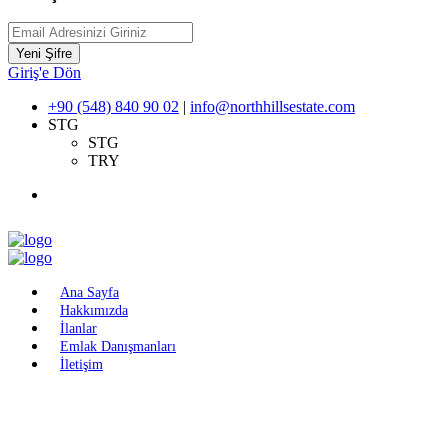
Yeni Şifre
Giriş'e Dön
+90 (548) 840 90 02
|
info@northhillsestate.com
STG
STG
TRY
Ana Sayfa
Hakkımızda
İlanlar
Emlak Danışmanları
İletişim