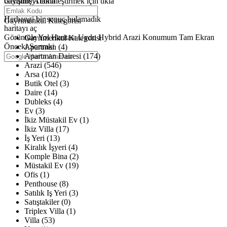
büyütmeyi etkinleştirmek için tıkla
Gelişmiş Arama
Haritalar yükleniyor
Herhangi bir sonuç bulamadık
Gayrimenkul Kategorisi
haritayı aç
Görüntüle
Yol Haritası
Uydu
Hybrid
Arazi
Konumum
Tam Ekran
Gayrimenkul Kategorisi
Önceki
Sonraki
Apartman (4)
Apartman Dairesi (174)
Arazi (546)
Arsa (102)
Butik Otel (3)
Daire (14)
Dubleks (4)
Ev (3)
İkiz Müstakil Ev (1)
İkiz Villa (17)
İş Yeri (13)
Kiralık İşyeri (4)
Komple Bina (2)
Müstakil Ev (19)
Ofis (1)
Penthouse (8)
Satılık Iş Yeri (3)
Satıştakiler (0)
Triplex Villa (1)
Villa (53)