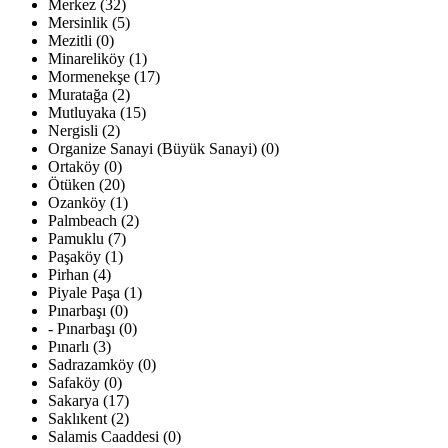
Merkez (32)
Mersinlik (5)
Mezitli (0)
Minareliköy (1)
Mormenekşe (17)
Muratağa (2)
Mutluyaka (15)
Nergisli (2)
Organize Sanayi (Büyük Sanayi) (0)
Ortaköy (0)
Ötüken (20)
Ozanköy (1)
Palmbeach (2)
Pamuklu (7)
Paşaköy (1)
Pirhan (4)
Piyale Paşa (1)
Pınarbaşı (0)
- Pınarbaşı (0)
Pınarlı (3)
Sadrazamköy (0)
Safaköy (0)
Sakarya (17)
Saklıkent (2)
Salamis Caaddesi (0)