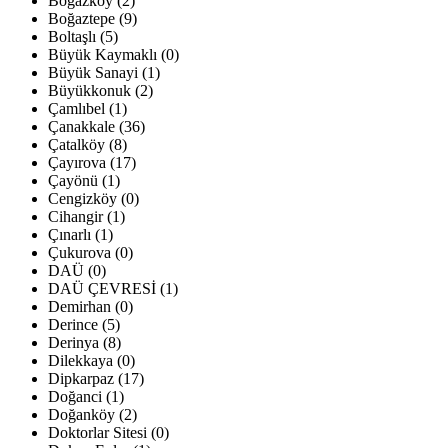
Boğazköy (2)
Boğaztepe (9)
Boltaşlı (5)
Büyük Kaymaklı (0)
Büyük Sanayi (1)
Büyükkonuk (2)
Çamlıbel (1)
Çanakkale (36)
Çatalköy (8)
Çayırova (17)
Çayönü (1)
Cengizköy (0)
Cihangir (1)
Çınarlı (1)
Çukurova (0)
DAÜ (0)
DAÜ ÇEVRESİ (1)
Demirhan (0)
Derince (5)
Derinya (8)
Dilekkaya (0)
Dipkarpaz (17)
Doğanci (1)
Doğanköy (2)
Doktorlar Sitesi (0)