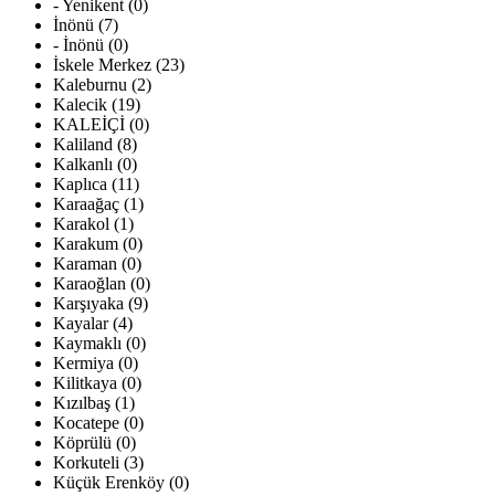
- Yenikent (0)
İnönü (7)
- İnönü (0)
İskele Merkez (23)
Kaleburnu (2)
Kalecik (19)
KALEİÇİ (0)
Kaliland (8)
Kalkanlı (0)
Kaplıca (11)
Karaağaç (1)
Karakol (1)
Karakum (0)
Karaman (0)
Karaoğlan (0)
Karşıyaka (9)
Kayalar (4)
Kaymaklı (0)
Kermiya (0)
Kilitkaya (0)
Kızılbaş (1)
Kocatepe (0)
Köprülü (0)
Korkuteli (3)
Küçük Erenköy (0)