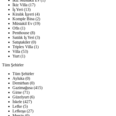
İkiz Müstakil Ev (1)
İkiz Villa (17)
İş Yeri (13)
Kiralık İşyeri (4)
Komple Bina (2)
Müstakil Ev (19)
Ofis (1)
Penthouse (8)
Satılık Iş Yeri (3)
Satıştakiler (0)
Triplex Villa (1)
Villa (53)
Yurt (1)
Tüm Şehirler
Tüm Şehirler
Ayluka (0)
Demirhan (0)
Gazimağusa (415)
Girne (71)
Güzelyurt (6)
İskele (427)
Lefke (5)
Lefkoşa (27)
Mersin (0)