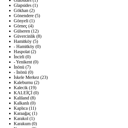
Glabsides (1)
Glapsides (1)
Gökhan (2)
Gönendere (5)
Gönyeli (1)
Görneç (4)
Gülseren (12)
Güvercinlik (8)
Hamitköy (5)
- Hamitköy (0)
Haspolat (2)
İncirli (0)
- Yenikent (0)
İnönü (7)
- İnönü (0)
İskele Merkez (23)
Kaleburnu (2)
Kalecik (19)
KALEİÇİ (0)
Kaliland (8)
Kalkanlı (0)
Kaplıca (11)
Karaağaç (1)
Karakol (1)
Karakum (0)