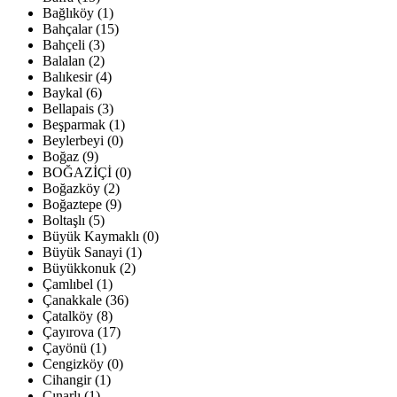
Bağlıköy (1)
Bahçalar (15)
Bahçeli (3)
Balalan (2)
Balıkesir (4)
Baykal (6)
Bellapais (3)
Beşparmak (1)
Beylerbeyi (0)
Boğaz (9)
BOĞAZİÇİ (0)
Boğazköy (2)
Boğaztepe (9)
Boltaşlı (5)
Büyük Kaymaklı (0)
Büyük Sanayi (1)
Büyükkonuk (2)
Çamlıbel (1)
Çanakkale (36)
Çatalköy (8)
Çayırova (17)
Çayönü (1)
Cengizköy (0)
Cihangir (1)
Çınarlı (1)