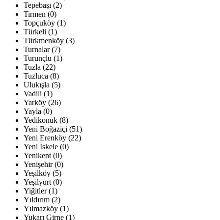
Tepebaşı (2)
Tirmen (0)
Topçuköy (1)
Türkeli (1)
Türkmenköy (3)
Turnalar (7)
Turunçlu (1)
Tuzla (22)
Tuzluca (8)
Ulukışla (5)
Vadili (1)
Yarköy (26)
Yayla (0)
Yedikonuk (8)
Yeni Boğaziçi (51)
Yeni Erenköy (22)
Yeni İskele (0)
Yenikent (0)
Yenişehir (0)
Yeşilköy (5)
Yeşilyurt (0)
Yiğitler (1)
Yıldırım (2)
Yılmazköy (1)
Yukarı Girne (1)