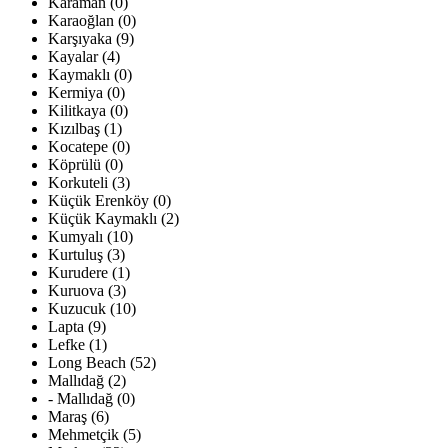
Karaman (0)
Karaoğlan (0)
Karşıyaka (9)
Kayalar (4)
Kaymaklı (0)
Kermiya (0)
Kilitkaya (0)
Kızılbaş (1)
Kocatepe (0)
Köprülü (0)
Korkuteli (3)
Küçük Erenköy (0)
Küçük Kaymaklı (2)
Kumyalı (10)
Kurtuluş (3)
Kurudere (1)
Kuruova (3)
Kuzucuk (10)
Lapta (9)
Lefke (1)
Long Beach (52)
Mallıdağ (2)
- Mallıdağ (0)
Maraş (6)
Mehmetçik (5)