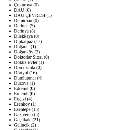
Çukurova (0)
DAÜ (0)
DAÜ ÇEVRESİ (1)
Demirhan (0)
Derince (5)
Derinya (8)
Dilekkaya (0)
Dipkarpaz (17)
Doğanci (1)
Doğanköy (2)
Doktorlar Sitesi (0)
Dokuz Evler (1)
Domuzcula (0)
Dörtyol (16)
Dumlupınar (4)
Düzova (1)
Edremit (0)
Erdemli (0)
Ergazi (4)
Esenköy (1)
Esentepe (15)
Gaziveren (5)
Geçitkale (21)
Gelincik (2)