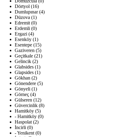
Domuzcula (0)
Dörtyol (16)
Dumlupınar (4)
Düzova (1)
Edremit (0)
Erdemli (0)
Ergazi (4)
Esenköy (1)
Esentepe (15)
Gaziveren (5)
Geçitkale (21)
Gelincik (2)
Glabsides (1)
Glapsides (1)
Gökhan (2)
Gönendere (5)
Gönyeli (1)
Görneç (4)
Gülseren (12)
Güvercinlik (8)
Hamitköy (5)
- Hamitköy (0)
Haspolat (2)
İncirli (0)
- Yenikent (0)