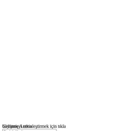
büyütmeyi etkinleştirmek için tıkla
Gelişmiş Arama