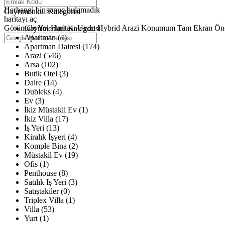
Haritalar yükleniyor
Herhangi bir sonuç bulamadık
Gayrimenkul Kategorisi
haritayı aç
Görüntüle
Yol Haritası
Uydu
Hybrid
Arazi
Konumum
Tam Ekran
Ön
Gayrimenkul Kategorisi
Apartman (4)
Apartman Dairesi (174)
Arazi (546)
Arsa (102)
Butik Otel (3)
Daire (14)
Dubleks (4)
Ev (3)
İkiz Müstakil Ev (1)
İkiz Villa (17)
İş Yeri (13)
Kiralık İşyeri (4)
Komple Bina (2)
Müstakil Ev (19)
Ofis (1)
Penthouse (8)
Satılık Iş Yeri (3)
Satıştakiler (0)
Triplex Villa (1)
Villa (53)
Yurt (1)