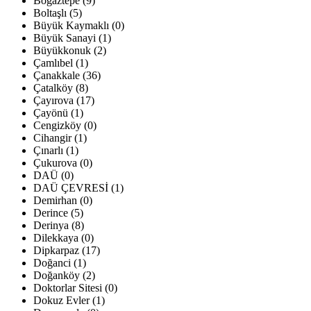
Boğaztepe (9)
Boltaşlı (5)
Büyük Kaymaklı (0)
Büyük Sanayi (1)
Büyükkonuk (2)
Çamlıbel (1)
Çanakkale (36)
Çatalköy (8)
Çayırova (17)
Çayönü (1)
Cengizköy (0)
Cihangir (1)
Çınarlı (1)
Çukurova (0)
DAÜ (0)
DAÜ ÇEVRESİ (1)
Demirhan (0)
Derince (5)
Derinya (8)
Dilekkaya (0)
Dipkarpaz (17)
Doğanci (1)
Doğanköy (2)
Doktorlar Sitesi (0)
Dokuz Evler (1)