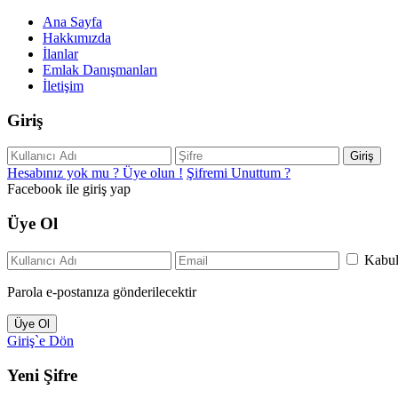
Ana Sayfa
Hakkımızda
İlanlar
Emlak Danışmanları
İletişim
Giriş
Giriş
Hesabınız yok mu ? Üye olun !
Şifremi Unuttum ?
Facebook ile giriş yap
Üye Ol
Kabu
Parola e-postanıza gönderilecektir
Üye Ol
Giriş`e Dön
Yeni Şifre