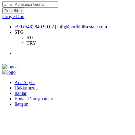
Yeni Şifre
Giriş'e Dön
+90 (548) 840 90 02
|
info@northhillsestate.com
STG
STG
TRY
Ana Sayfa
Hakkımızda
İlanlar
Emlak Danışmanları
İletişim