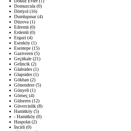
Dokuz Evler (1)
Domuzcula (0)
Dörtyol (16)
Dumlupınar (4)
Düzova (1)
Edremit (0)
Erdemli (0)
Ergazi (4)
Esenköy (1)
Esentepe (15)
Gaziveren (5)
Geçitkale (21)
Gelincik (2)
Glabsides (1)
Glapsides (1)
Gökhan (2)
Gönendere (5)
Gönyeli (1)
Görneç (4)
Gülseren (12)
Güvercinlik (8)
Hamitköy (5)
- Hamitköy (0)
Haspolat (2)
İncirli (0)