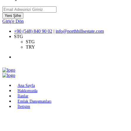
Yeni Şifre
Giriş'e Dön
+90 (548) 840 90 02
|
info@northhillsestate.com
STG
STG
TRY
Ana Sayfa
Hakkımızda
İlanlar
Emlak Danışmanları
İletişim