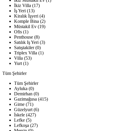
İkiz Müstakil Ev (1)
İkiz Villa (17)
İş Yeri (13)
Kiralık İşyeri (4)
Komple Bina (2)
Müstakil Ev (19)
Ofis (1)
Penthouse (8)
Satılık Iş Yeri (3)
Satıştakiler (0)
Triplex Villa (1)
Villa (53)
Yurt (1)
Tüm Şehirler
Tüm Şehirler
Ayluka (0)
Demirhan (0)
Gazimağusa (415)
Girne (71)
Güzelyurt (6)
İskele (427)
Lefke (5)
Lefkoşa (27)
Mersin (0)