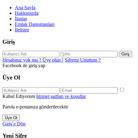
Ana Sayfa
Hakkımızda
İlanlar
Emlak Danışmanları
İletişim
Giriş
Giriş
Hesabınız yok mu ? Üye olun !
Şifremi Unuttum ?
Facebook ile giriş yap
Üye Ol
Kabul Ediyorum
hizmet şartları ve koşullar
Parola e-postanıza gönderilecektir
Üye Ol
Giriş`e Dön
Yeni Şifre