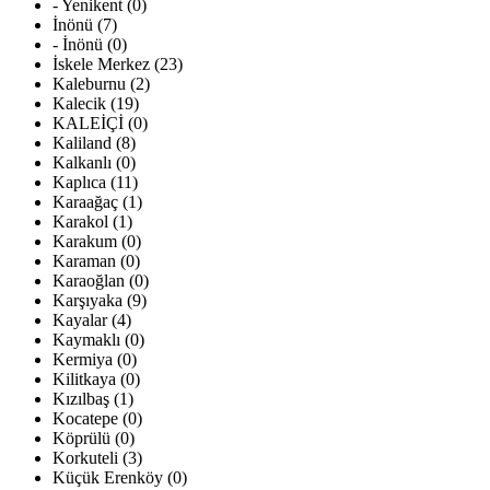
- Yenikent (0)
İnönü (7)
- İnönü (0)
İskele Merkez (23)
Kaleburnu (2)
Kalecik (19)
KALEİÇİ (0)
Kaliland (8)
Kalkanlı (0)
Kaplıca (11)
Karaağaç (1)
Karakol (1)
Karakum (0)
Karaman (0)
Karaoğlan (0)
Karşıyaka (9)
Kayalar (4)
Kaymaklı (0)
Kermiya (0)
Kilitkaya (0)
Kızılbaş (1)
Kocatepe (0)
Köprülü (0)
Korkuteli (3)
Küçük Erenköy (0)