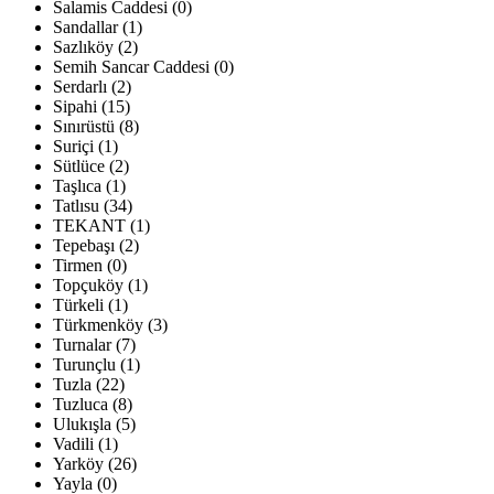
Salamis Caddesi (0)
Sandallar (1)
Sazlıköy (2)
Semih Sancar Caddesi (0)
Serdarlı (2)
Sipahi (15)
Sınırüstü (8)
Suriçi (1)
Sütlüce (2)
Taşlıca (1)
Tatlısu (34)
TEKANT (1)
Tepebaşı (2)
Tirmen (0)
Topçuköy (1)
Türkeli (1)
Türkmenköy (3)
Turnalar (7)
Turunçlu (1)
Tuzla (22)
Tuzluca (8)
Ulukışla (5)
Vadili (1)
Yarköy (26)
Yayla (0)