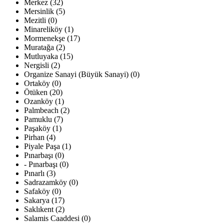
Merkez (32)
Mersinlik (5)
Mezitli (0)
Minareliköy (1)
Mormenekşe (17)
Muratağa (2)
Mutluyaka (15)
Nergisli (2)
Organize Sanayi (Büyük Sanayi) (0)
Ortaköy (0)
Ötüken (20)
Ozanköy (1)
Palmbeach (2)
Pamuklu (7)
Paşaköy (1)
Pirhan (4)
Piyale Paşa (1)
Pınarbaşı (0)
- Pınarbaşı (0)
Pınarlı (3)
Sadrazamköy (0)
Safaköy (0)
Sakarya (17)
Saklıkent (2)
Salamis Caaddesi (0)