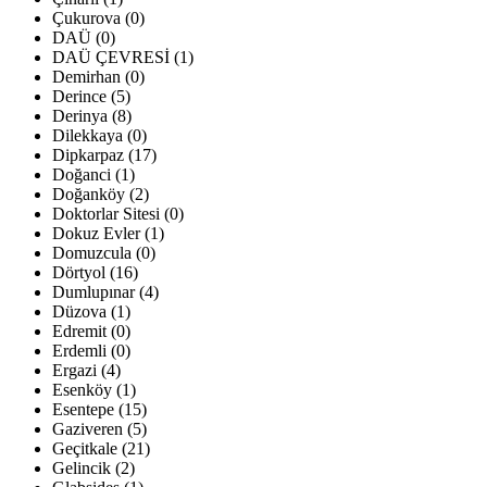
Çukurova (0)
DAÜ (0)
DAÜ ÇEVRESİ (1)
Demirhan (0)
Derince (5)
Derinya (8)
Dilekkaya (0)
Dipkarpaz (17)
Doğanci (1)
Doğanköy (2)
Doktorlar Sitesi (0)
Dokuz Evler (1)
Domuzcula (0)
Dörtyol (16)
Dumlupınar (4)
Düzova (1)
Edremit (0)
Erdemli (0)
Ergazi (4)
Esenköy (1)
Esentepe (15)
Gaziveren (5)
Geçitkale (21)
Gelincik (2)