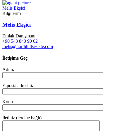
Melis Ekşici
Bilgilerim
Melis Ekşici
Emlak Danışmanı
+90 548 840 90 02
melis@northhillsestate.com
İletişime Geç
Adınız
E-posta adresiniz
Konu
İletiniz (tercihe bağlı)