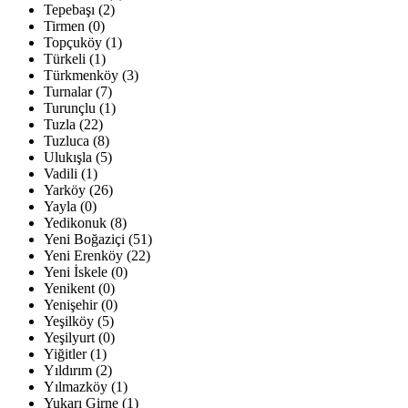
Tepebaşı (2)
Tirmen (0)
Topçuköy (1)
Türkeli (1)
Türkmenköy (3)
Turnalar (7)
Turunçlu (1)
Tuzla (22)
Tuzluca (8)
Ulukışla (5)
Vadili (1)
Yarköy (26)
Yayla (0)
Yedikonuk (8)
Yeni Boğaziçi (51)
Yeni Erenköy (22)
Yeni İskele (0)
Yenikent (0)
Yenişehir (0)
Yeşilköy (5)
Yeşilyurt (0)
Yiğitler (1)
Yıldırım (2)
Yılmazköy (1)
Yukarı Girne (1)