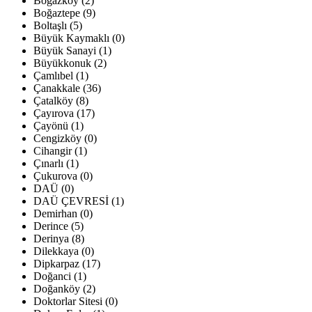
Boğazköy (2)
Boğaztepe (9)
Boltaşlı (5)
Büyük Kaymaklı (0)
Büyük Sanayi (1)
Büyükkonuk (2)
Çamlıbel (1)
Çanakkale (36)
Çatalköy (8)
Çayırova (17)
Çayönü (1)
Cengizköy (0)
Cihangir (1)
Çınarlı (1)
Çukurova (0)
DAÜ (0)
DAÜ ÇEVRESİ (1)
Demirhan (0)
Derince (5)
Derinya (8)
Dilekkaya (0)
Dipkarpaz (17)
Doğanci (1)
Doğanköy (2)
Doktorlar Sitesi (0)