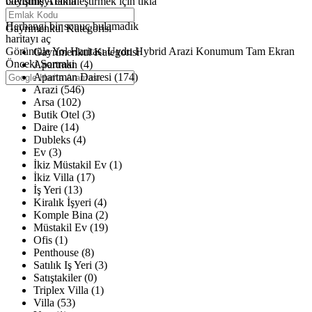
büyütmeyi etkinleştirmek için tıkla
Gelişmiş Arama
Haritalar yükleniyor
Herhangi bir sonuç bulamadık
Gayrimenkul Kategorisi
haritayı aç
Görüntüle
Yol Haritası
Uydu
Hybrid
Arazi
Konumum
Tam Ekran
Gayrimenkul Kategorisi
Önceki
Sonraki
Apartman (4)
Apartman Dairesi (174)
Arazi (546)
Arsa (102)
Butik Otel (3)
Daire (14)
Dubleks (4)
Ev (3)
İkiz Müstakil Ev (1)
İkiz Villa (17)
İş Yeri (13)
Kiralık İşyeri (4)
Komple Bina (2)
Müstakil Ev (19)
Ofis (1)
Penthouse (8)
Satılık Iş Yeri (3)
Satıştakiler (0)
Triplex Villa (1)
Villa (53)