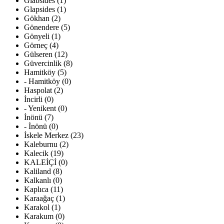
Glabsides (1)
Glapsides (1)
Gökhan (2)
Gönendere (5)
Gönyeli (1)
Görneç (4)
Gülseren (12)
Güvercinlik (8)
Hamitköy (5)
- Hamitköy (0)
Haspolat (2)
İncirli (0)
- Yenikent (0)
İnönü (7)
- İnönü (0)
İskele Merkez (23)
Kaleburnu (2)
Kalecik (19)
KALEİÇİ (0)
Kaliland (8)
Kalkanlı (0)
Kaplıca (11)
Karaağaç (1)
Karakol (1)
Karakum (0)