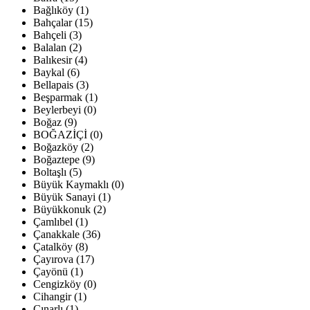
Bağlıköy (1)
Bahçalar (15)
Bahçeli (3)
Balalan (2)
Balıkesir (4)
Baykal (6)
Bellapais (3)
Beşparmak (1)
Beylerbeyi (0)
Boğaz (9)
BOĞAZİÇİ (0)
Boğazköy (2)
Boğaztepe (9)
Boltaşlı (5)
Büyük Kaymaklı (0)
Büyük Sanayi (1)
Büyükkonuk (2)
Çamlıbel (1)
Çanakkale (36)
Çatalköy (8)
Çayırova (17)
Çayönü (1)
Cengizköy (0)
Cihangir (1)
Çınarlı (1)