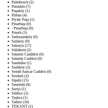
Palmbeach (2)
Pamuklu (7)
Paşaköy (1)
Pirhan (4)
Piyale Paşa (1)
Pınarbaşı (0)
- Pınarbaşı (0)
Pınarlı (3)
Sadrazamköy (0)
Safaköy (0)
Sakarya (17)
Saklıkent (2)
Salamis Caaddesi (0)
Salamis Caddesi (0)
Sandallar (1)
Sazlıköy (2)
Semih Sancar Caddesi (0)
Serdarlı (2)
Sipahi (15)
Sınırüstü (8)
Suriçi (1)
Sütlüce (2)
Taşlıca (1)
Tatlısu (34)
TEKANT (1)