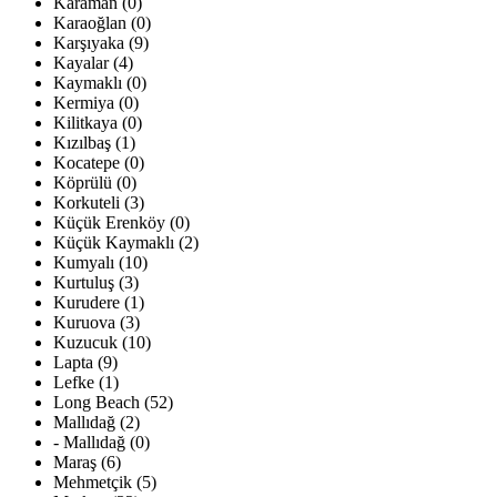
Karaman (0)
Karaoğlan (0)
Karşıyaka (9)
Kayalar (4)
Kaymaklı (0)
Kermiya (0)
Kilitkaya (0)
Kızılbaş (1)
Kocatepe (0)
Köprülü (0)
Korkuteli (3)
Küçük Erenköy (0)
Küçük Kaymaklı (2)
Kumyalı (10)
Kurtuluş (3)
Kurudere (1)
Kuruova (3)
Kuzucuk (10)
Lapta (9)
Lefke (1)
Long Beach (52)
Mallıdağ (2)
- Mallıdağ (0)
Maraş (6)
Mehmetçik (5)