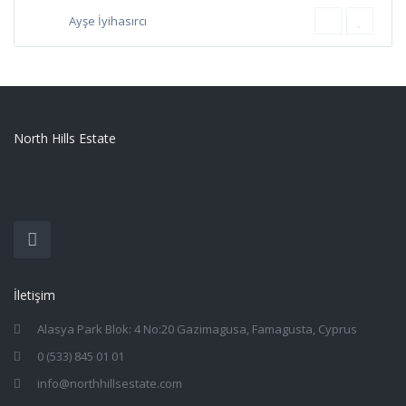
Ayşe İyihasırcı
North Hills Estate
İletişim
Alasya Park Blok: 4 No:20 Gazimagusa, Famagusta, Cyprus
0 (533) 845 01 01
info@northhillsestate.com