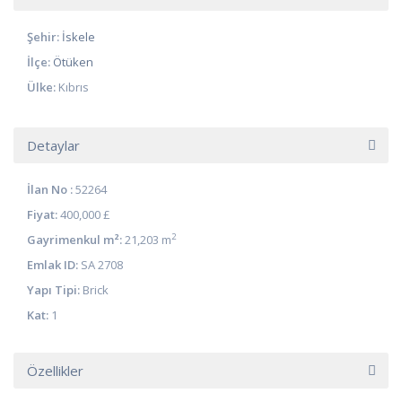
Şehir:
İskele
İlçe:
Ötüken
Ülke:
Kıbrıs
Detaylar
İlan No :
52264
Fiyat:
400,000 £
2
Gayrimenkul m²:
21,203 m
Emlak ID:
SA 2708
Yapı Tipi:
Brick
Kat:
1
Özellikler