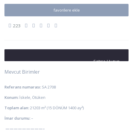
favorilere ekle
223
Satışa Uygun
Mevcut Birimler
Referans numarası:
SA 2708
Konum:
İskele, Ötüken
Toplam alan:
21203 m² (15 DÖNÜM 1400 ay²)
İmar durumu:
–
—————————–