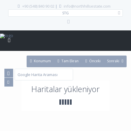
+90 (548) 840 90 02
|
info@northhillsestate.com
STG
Konumum
Tam Ekran
Önceki
Sonraki
Haritalar yükleniyor