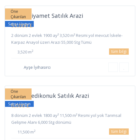
İskele
Öne
İskele Ziyamet Satılık Arazi
Çıkarılan
Satışa Uygun
55,000 £
2 dönüm 2 evlek 1900 ay² 3,520 m² Resmi yol mevcut İskele-
Karpaz Anayol üzeri Arazi 55,000 Stg Tümü
tüm bilgi
2
3,520 m
Ayşe İyihasırcı
Yedikonuk
,
İskele
Öne
İskele Yedikonuk Satılık Arazi
Çıkarılan
Satışa Uygun
6,000 £
8 dönüm 2 evlek 1800 ay² 11,500 m² Resmi yol yok Tarımsal
Gelişme Alanı 6,000 Stg dönümü
tüm bilgi
2
11,500 m