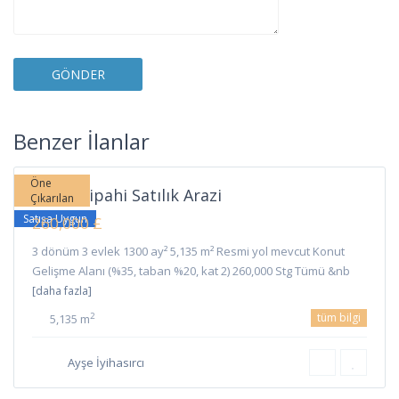
Sipahi
,
Benzer İlanlar
İskele
Öne
İskele Sipahi Satılık Arazi
Çıkarılan
Satışa Uygun
260,000 £
3 dönüm 3 evlek 1300 ay² 5,135 m² Resmi yol mevcut Konut
Gelişme Alanı (%35, taban %20, kat 2) 260,000 Stg Tümü &nb
[daha fazla]
tüm bilgi
2
5,135 m
Ayşe İyihasırcı
Ziyamet
,