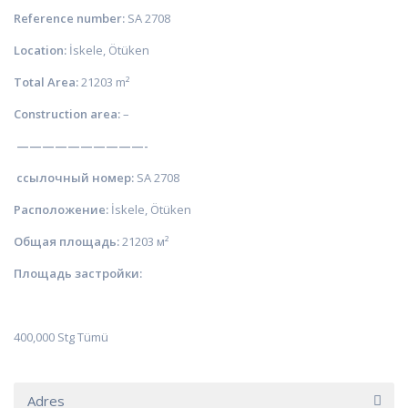
Reference number:
SA 2708
Location:
İskele, Ötüken
Total Area:
21203 m²
Construction area:
–
—
—————————-
ссылочный номер
:
SA 2708
Расположение:
İskele, Ötüken
Общая площадь:
21203 м²
Площадь застройки:
400,000 Stg Tümü
Adres