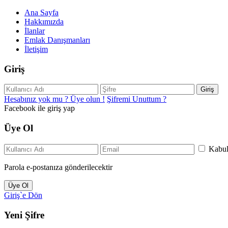
Ana Sayfa
Hakkımızda
İlanlar
Emlak Danışmanları
İletişim
Giriş
Giriş
Hesabınız yok mu ? Üye olun !
Şifremi Unuttum ?
Facebook ile giriş yap
Üye Ol
Kabu
Parola e-postanıza gönderilecektir
Üye Ol
Giriş`e Dön
Yeni Şifre