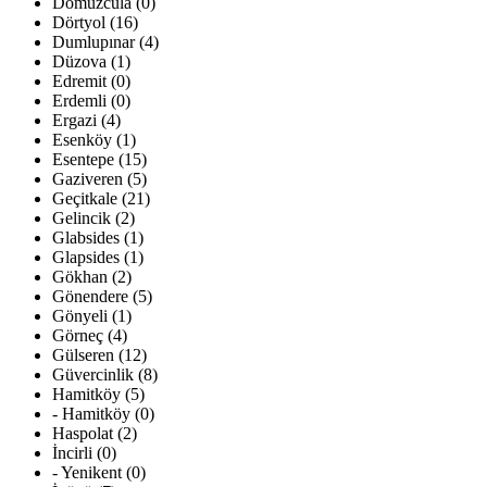
Domuzcula (0)
Dörtyol (16)
Dumlupınar (4)
Düzova (1)
Edremit (0)
Erdemli (0)
Ergazi (4)
Esenköy (1)
Esentepe (15)
Gaziveren (5)
Geçitkale (21)
Gelincik (2)
Glabsides (1)
Glapsides (1)
Gökhan (2)
Gönendere (5)
Gönyeli (1)
Görneç (4)
Gülseren (12)
Güvercinlik (8)
Hamitköy (5)
- Hamitköy (0)
Haspolat (2)
İncirli (0)
- Yenikent (0)