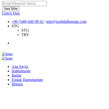
Yeni Şifre
Giriş'e Dön
+90 (548) 840 90 02
|
info@northhillsestate.com
STG
STG
TRY
Ana Sayfa
Hakkımızda
İlanlar
Emlak Danışmanları
İletişim