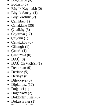
Boğaztepe (9)
Boltaşlı (5)
Büyük Kaymaklı (0)
Büyük Sanayi (1)
Büyükkonuk (2)
Çamlıbel (1)
Çanakkale (36)
Çatalköy (8)
Çayırova (17)
Çayönü (1)
Cengizköy (0)
Cihangir (1)
Çınarlı (1)
Çukurova (0)
DAÜ (0)
DAÜ ÇEVRESİ (1)
Demirhan (0)
Derince (5)
Derinya (8)
Dilekkaya (0)
Dipkarpaz (17)
Doğanci (1)
Doğanköy (2)
Doktorlar Sitesi (0)
Dokuz Evler (1)