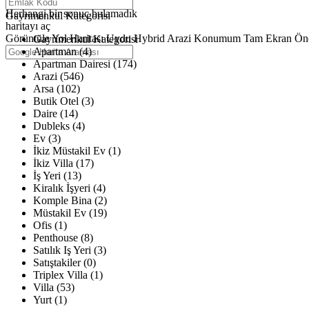
Haritalar yükleniyor
Herhangi bir sonuç bulamadık
Gayrimenkul Kategorisi
haritayı aç
Görüntüle
Yol Haritası
Uydu
Hybrid
Arazi
Konumum
Tam Ekran
Ön
Gayrimenkul Kategorisi
Apartman (4)
Apartman Dairesi (174)
Arazi (546)
Arsa (102)
Butik Otel (3)
Daire (14)
Dubleks (4)
Ev (3)
İkiz Müstakil Ev (1)
İkiz Villa (17)
İş Yeri (13)
Kiralık İşyeri (4)
Komple Bina (2)
Müstakil Ev (19)
Ofis (1)
Penthouse (8)
Satılık Iş Yeri (3)
Satıştakiler (0)
Triplex Villa (1)
Villa (53)
Yurt (1)