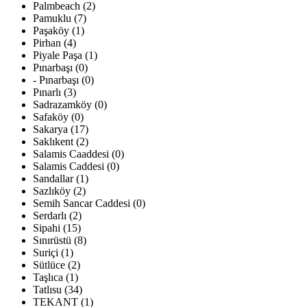
Palmbeach (2)
Pamuklu (7)
Paşaköy (1)
Pirhan (4)
Piyale Paşa (1)
Pınarbaşı (0)
- Pınarbaşı (0)
Pınarlı (3)
Sadrazamköy (0)
Safaköy (0)
Sakarya (17)
Saklıkent (2)
Salamis Caaddesi (0)
Salamis Caddesi (0)
Sandallar (1)
Sazlıköy (2)
Semih Sancar Caddesi (0)
Serdarlı (2)
Sipahi (15)
Sınırüstü (8)
Suriçi (1)
Sütlüce (2)
Taşlıca (1)
Tatlısu (34)
TEKANT (1)