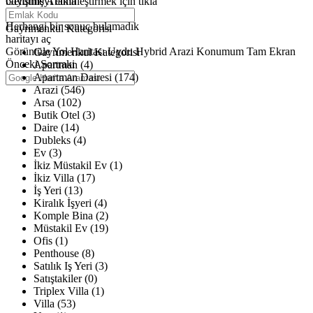
büyütmeyi etkinleştirmek için tıkla
Gelişmiş Arama
Haritalar yükleniyor
Herhangi bir sonuç bulamadık
Gayrimenkul Kategorisi
haritayı aç
Görüntüle
Yol Haritası
Uydu
Hybrid
Arazi
Konumum
Tam Ekran
Gayrimenkul Kategorisi
Önceki
Sonraki
Apartman (4)
Apartman Dairesi (174)
Arazi (546)
Arsa (102)
Butik Otel (3)
Daire (14)
Dubleks (4)
Ev (3)
İkiz Müstakil Ev (1)
İkiz Villa (17)
İş Yeri (13)
Kiralık İşyeri (4)
Komple Bina (2)
Müstakil Ev (19)
Ofis (1)
Penthouse (8)
Satılık Iş Yeri (3)
Satıştakiler (0)
Triplex Villa (1)
Villa (53)