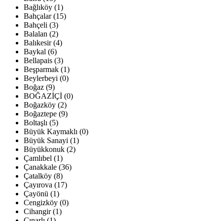
Bağlıköy (1)
Bahçalar (15)
Bahçeli (3)
Balalan (2)
Balıkesir (4)
Baykal (6)
Bellapais (3)
Beşparmak (1)
Beylerbeyi (0)
Boğaz (9)
BOĞAZİÇİ (0)
Boğazköy (2)
Boğaztepe (9)
Boltaşlı (5)
Büyük Kaymaklı (0)
Büyük Sanayi (1)
Büyükkonuk (2)
Çamlıbel (1)
Çanakkale (36)
Çatalköy (8)
Çayırova (17)
Çayönü (1)
Cengizköy (0)
Cihangir (1)
Çınarlı (1)