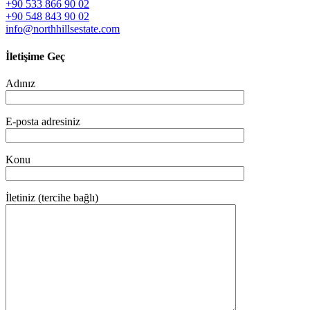
+90 533 866 90 02
+90 548 843 90 02
info@northhillsestate.com
İletişime Geç
Adınız
E-posta adresiniz
Konu
İletiniz (tercihe bağlı)