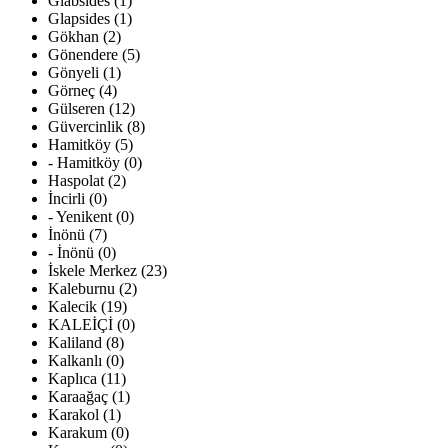
Glabsides (1)
Glapsides (1)
Gökhan (2)
Gönendere (5)
Gönyeli (1)
Görneç (4)
Gülseren (12)
Güvercinlik (8)
Hamitköy (5)
- Hamitköy (0)
Haspolat (2)
İncirli (0)
- Yenikent (0)
İnönü (7)
- İnönü (0)
İskele Merkez (23)
Kaleburnu (2)
Kalecik (19)
KALEİÇİ (0)
Kaliland (8)
Kalkanlı (0)
Kaplıca (11)
Karaağaç (1)
Karakol (1)
Karakum (0)