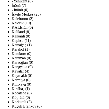
- Yenikent (0)
İnönü (7)
- İnönü (0)
İskele Merkez (23)
Kaleburnu (2)
Kalecik (19)
KALEİÇİ (0)
Kaliland (8)
Kalkanlı (0)
Kaplıca (11)
Karaağaç (1)
Karakol (1)
Karakum (0)
Karaman (0)
Karaoğlan (0)
Karşıyaka (9)
Kayalar (4)
Kaymaklı (0)
Kermiya (0)
Kilitkaya (0)
Kızılbaş (1)
Kocatepe (0)
Köprülü (0)
Korkuteli (3)
Küçük Erenköy (0)