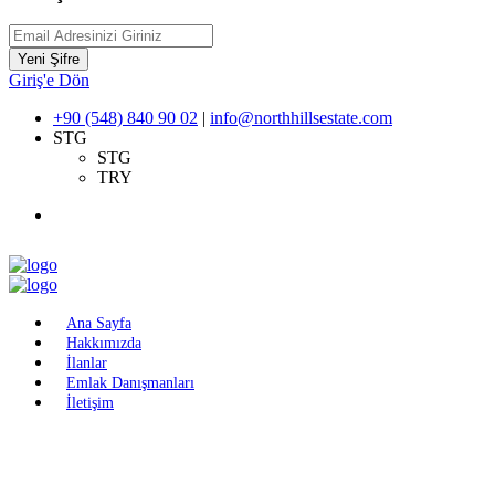
Yeni Şifre
Giriş'e Dön
+90 (548) 840 90 02
|
info@northhillsestate.com
STG
STG
TRY
Ana Sayfa
Hakkımızda
İlanlar
Emlak Danışmanları
İletişim