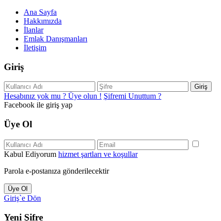
Ana Sayfa
Hakkımızda
İlanlar
Emlak Danışmanları
İletişim
Giriş
Giriş
Hesabınız yok mu ? Üye olun !
Şifremi Unuttum ?
Facebook ile giriş yap
Üye Ol
Kabul Ediyorum
hizmet şartları ve koşullar
Parola e-postanıza gönderilecektir
Üye Ol
Giriş`e Dön
Yeni Şifre