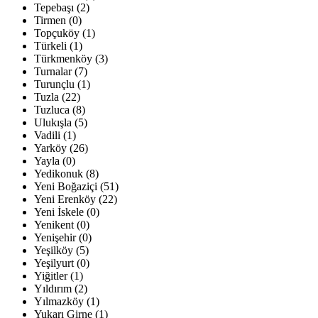
Tepebaşı (2)
Tirmen (0)
Topçuköy (1)
Türkeli (1)
Türkmenköy (3)
Turnalar (7)
Turunçlu (1)
Tuzla (22)
Tuzluca (8)
Ulukışla (5)
Vadili (1)
Yarköy (26)
Yayla (0)
Yedikonuk (8)
Yeni Boğaziçi (51)
Yeni Erenköy (22)
Yeni İskele (0)
Yenikent (0)
Yenişehir (0)
Yeşilköy (5)
Yeşilyurt (0)
Yiğitler (1)
Yıldırım (2)
Yılmazköy (1)
Yukarı Girne (1)