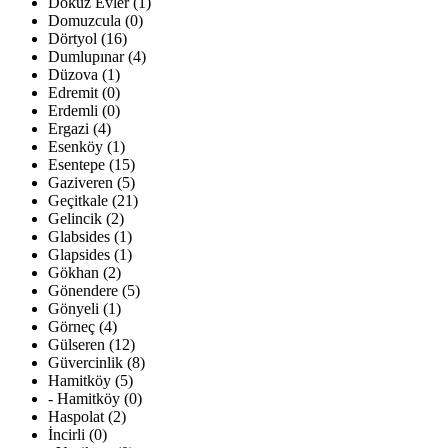
Dokuz Evler (1)
Domuzcula (0)
Dörtyol (16)
Dumlupınar (4)
Düzova (1)
Edremit (0)
Erdemli (0)
Ergazi (4)
Esenköy (1)
Esentepe (15)
Gaziveren (5)
Geçitkale (21)
Gelincik (2)
Glabsides (1)
Glapsides (1)
Gökhan (2)
Gönendere (5)
Gönyeli (1)
Görneç (4)
Gülseren (12)
Güvercinlik (8)
Hamitköy (5)
- Hamitköy (0)
Haspolat (2)
İncirli (0)