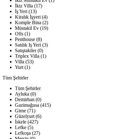
İkiz Müstakil Ev (1)
İkiz Villa (17)
İş Yeri (13)
Kiralık İşyeri (4)
Komple Bina (2)
Müstakil Ev (19)
Ofis (1)
Penthouse (8)
Satılık Iş Yeri (3)
Satıştakiler (0)
Triplex Villa (1)
Villa (53)
Yurt (1)
Tüm Şehirler
Tüm Şehirler
Ayluka (0)
Demirhan (0)
Gazimağusa (415)
Girne (71)
Güzelyurt (6)
İskele (427)
Lefke (5)
Lefkoşa (27)
Mersin (0)