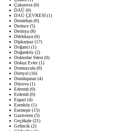
Çukurova (0)
DAÜ (0)
DAÜ ÇEVRESİ (1)
Demirhan (0)
Derince (5)
Derinya (8)
Dilekkaya (0)
Dipkarpaz (17)
Doğanci (1)
Doğanköy (2)
Doktorlar Sitesi (0)
Dokuz Evler (1)
Domuzcula (0)
Dörtyol (16)
Dumlupınar (4)
Düzova (1)
Edremit (0)
Erdemli (0)
Ergazi (4)
Esenköy (1)
Esentepe (15)
Gaziveren (5)
Geçitkale (21)
Gelincik (2)