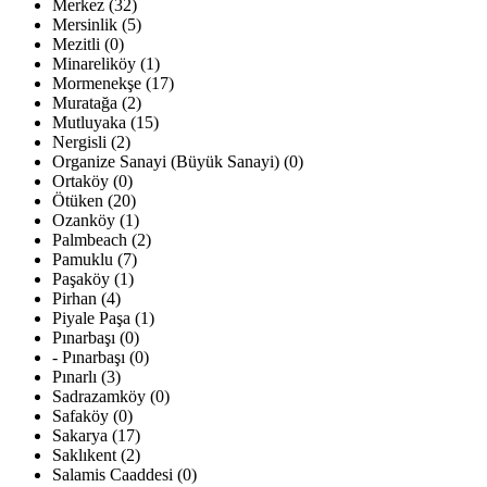
Merkez (32)
Mersinlik (5)
Mezitli (0)
Minareliköy (1)
Mormenekşe (17)
Muratağa (2)
Mutluyaka (15)
Nergisli (2)
Organize Sanayi (Büyük Sanayi) (0)
Ortaköy (0)
Ötüken (20)
Ozanköy (1)
Palmbeach (2)
Pamuklu (7)
Paşaköy (1)
Pirhan (4)
Piyale Paşa (1)
Pınarbaşı (0)
- Pınarbaşı (0)
Pınarlı (3)
Sadrazamköy (0)
Safaköy (0)
Sakarya (17)
Saklıkent (2)
Salamis Caaddesi (0)