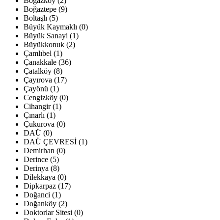
Boğazköy (2)
Boğaztepe (9)
Boltaşlı (5)
Büyük Kaymaklı (0)
Büyük Sanayi (1)
Büyükkonuk (2)
Çamlıbel (1)
Çanakkale (36)
Çatalköy (8)
Çayırova (17)
Çayönü (1)
Cengizköy (0)
Cihangir (1)
Çınarlı (1)
Çukurova (0)
DAÜ (0)
DAÜ ÇEVRESİ (1)
Demirhan (0)
Derince (5)
Derinya (8)
Dilekkaya (0)
Dipkarpaz (17)
Doğanci (1)
Doğanköy (2)
Doktorlar Sitesi (0)