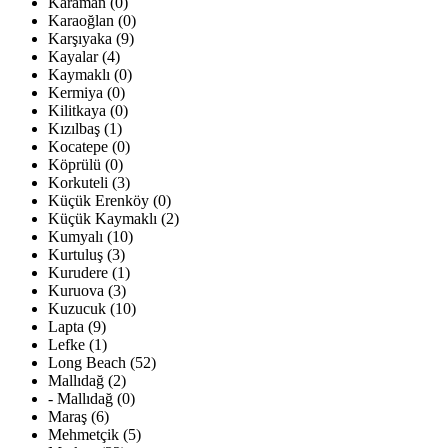
Karaman (0)
Karaoğlan (0)
Karşıyaka (9)
Kayalar (4)
Kaymaklı (0)
Kermiya (0)
Kilitkaya (0)
Kızılbaş (1)
Kocatepe (0)
Köprülü (0)
Korkuteli (3)
Küçük Erenköy (0)
Küçük Kaymaklı (2)
Kumyalı (10)
Kurtuluş (3)
Kurudere (1)
Kuruova (3)
Kuzucuk (10)
Lapta (9)
Lefke (1)
Long Beach (52)
Mallıdağ (2)
- Mallıdağ (0)
Maraş (6)
Mehmetçik (5)