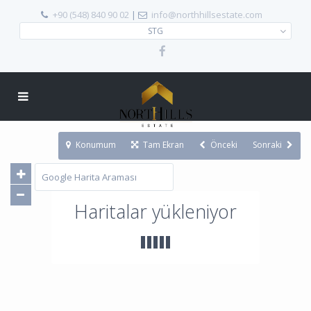
+90 (548) 840 90 02
|
info@northhillsestate.com
STG
Konumum
Tam Ekran
Önceki
Sonraki
Haritalar yükleniyor