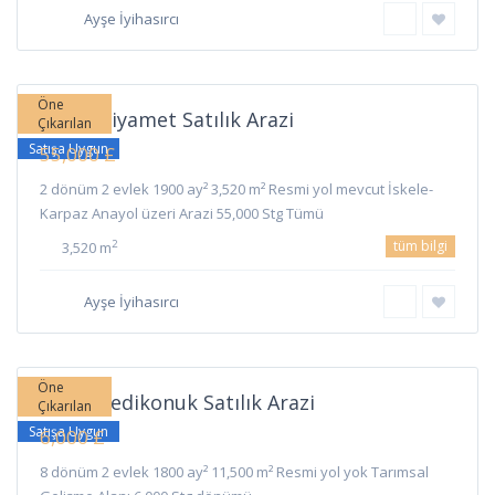
Ayşe İyihasırcı
Ziyamet
,
İskele
Öne
İskele Ziyamet Satılık Arazi
Çıkarılan
Satışa Uygun
55,000 £
2 dönüm 2 evlek 1900 ay² 3,520 m² Resmi yol mevcut İskele-
Karpaz Anayol üzeri Arazi 55,000 Stg Tümü
tüm bilgi
2
3,520 m
Ayşe İyihasırcı
Yedikonuk
,
İskele
Öne
İskele Yedikonuk Satılık Arazi
Çıkarılan
Satışa Uygun
6,000 £
8 dönüm 2 evlek 1800 ay² 11,500 m² Resmi yol yok Tarımsal