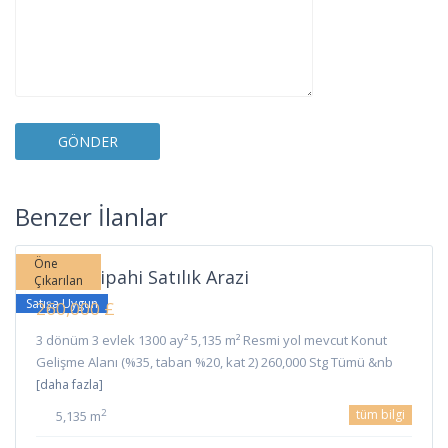
Sipahi
,
Benzer İlanlar
İskele
Öne
İskele Sipahi Satılık Arazi
Çıkarılan
Satışa Uygun
260,000 £
3 dönüm 3 evlek 1300 ay² 5,135 m² Resmi yol mevcut Konut
Gelişme Alanı (%35, taban %20, kat 2) 260,000 Stg Tümü &nb
[daha fazla]
tüm bilgi
2
5,135 m