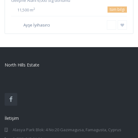
Gelişme Alanı 6,000 Stg dönümü
tüm bilgi
2
11,500 m
Ayşe İyihasırcı
North Hills Estate
İletişim
Alasya Park Blok: 4 No:20 Gazimagusa, Famagusta, Cyprus