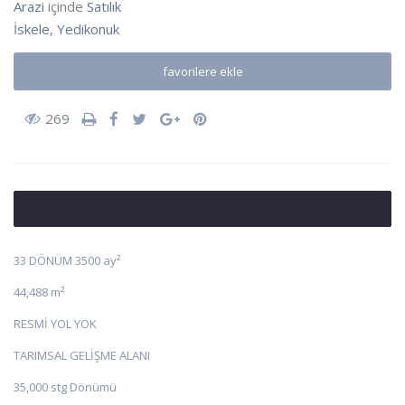
Arazi
içinde
Satılık
İskele
,
Yedikonuk
favorilere ekle
269
33 DÖNÜM 3500 ay²
44,488 m²
RESMİ YOL YOK
TARIMSAL GELİŞME ALANI
35,000 stg Dönümü