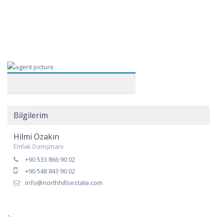
Bilgilerim
Hilmi Özakın
Emlak Danışmanı
+90 533 866 90 02
+90 548 843 90 02
info@northhillsestate.com