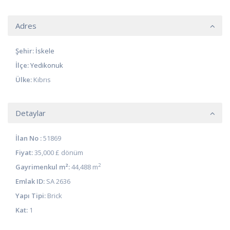
Adres
Şehir:
İskele
İlçe:
Yedikonuk
Ülke:
Kıbrıs
Detaylar
İlan No :
51869
Fiyat:
35,000 £
dönüm
2
Gayrimenkul m²:
44,488 m
Emlak ID:
SA 2636
Yapı Tipi:
Brick
Kat:
1