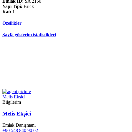
Emlak ID:
SA 2150
Yapı Tipi:
Brick
Kat:
1
Özellikler
Sayfa gösterim istatistikleri
Melis Ekşici
Bilgilerim
Melis Ekşici
Emlak Danışmanı
+90 548 840 90 02