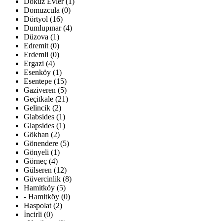
Dokuz Evler (1)
Domuzcula (0)
Dörtyol (16)
Dumlupınar (4)
Düzova (1)
Edremit (0)
Erdemli (0)
Ergazi (4)
Esenköy (1)
Esentepe (15)
Gaziveren (5)
Geçitkale (21)
Gelincik (2)
Glabsides (1)
Glapsides (1)
Gökhan (2)
Gönendere (5)
Gönyeli (1)
Görneç (4)
Gülseren (12)
Güvercinlik (8)
Hamitköy (5)
- Hamitköy (0)
Haspolat (2)
İncirli (0)