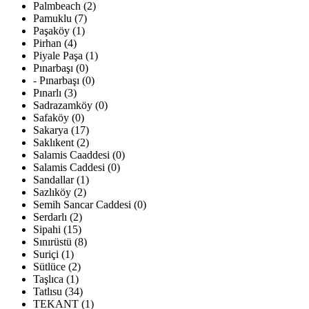
Palmbeach (2)
Pamuklu (7)
Paşaköy (1)
Pirhan (4)
Piyale Paşa (1)
Pınarbaşı (0)
- Pınarbaşı (0)
Pınarlı (3)
Sadrazamköy (0)
Safaköy (0)
Sakarya (17)
Saklıkent (2)
Salamis Caaddesi (0)
Salamis Caddesi (0)
Sandallar (1)
Sazlıköy (2)
Semih Sancar Caddesi (0)
Serdarlı (2)
Sipahi (15)
Sınırüstü (8)
Suriçi (1)
Sütlüce (2)
Taşlıca (1)
Tatlısu (34)
TEKANT (1)