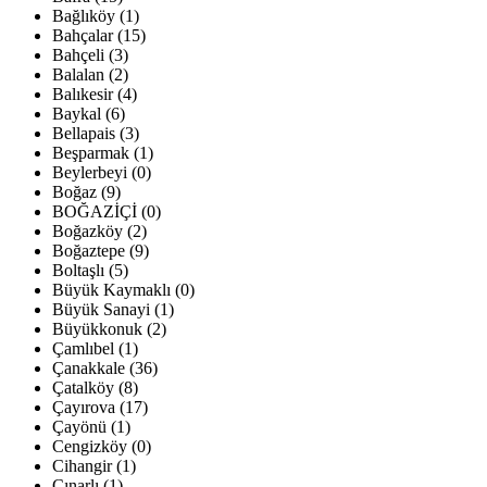
Bağlıköy (1)
Bahçalar (15)
Bahçeli (3)
Balalan (2)
Balıkesir (4)
Baykal (6)
Bellapais (3)
Beşparmak (1)
Beylerbeyi (0)
Boğaz (9)
BOĞAZİÇİ (0)
Boğazköy (2)
Boğaztepe (9)
Boltaşlı (5)
Büyük Kaymaklı (0)
Büyük Sanayi (1)
Büyükkonuk (2)
Çamlıbel (1)
Çanakkale (36)
Çatalköy (8)
Çayırova (17)
Çayönü (1)
Cengizköy (0)
Cihangir (1)
Çınarlı (1)