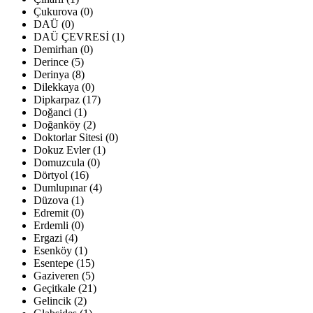
Çukurova (0)
DAÜ (0)
DAÜ ÇEVRESİ (1)
Demirhan (0)
Derince (5)
Derinya (8)
Dilekkaya (0)
Dipkarpaz (17)
Doğanci (1)
Doğanköy (2)
Doktorlar Sitesi (0)
Dokuz Evler (1)
Domuzcula (0)
Dörtyol (16)
Dumlupınar (4)
Düzova (1)
Edremit (0)
Erdemli (0)
Ergazi (4)
Esenköy (1)
Esentepe (15)
Gaziveren (5)
Geçitkale (21)
Gelincik (2)