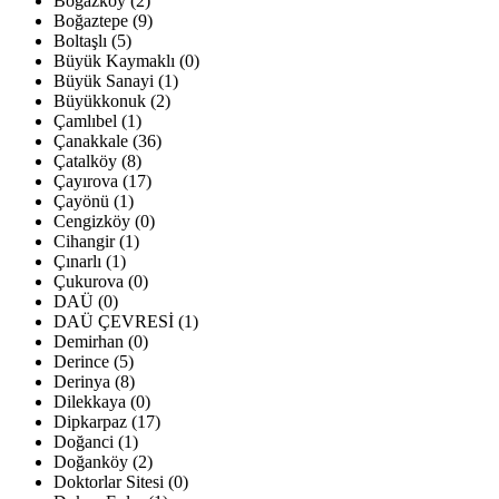
Boğazköy (2)
Boğaztepe (9)
Boltaşlı (5)
Büyük Kaymaklı (0)
Büyük Sanayi (1)
Büyükkonuk (2)
Çamlıbel (1)
Çanakkale (36)
Çatalköy (8)
Çayırova (17)
Çayönü (1)
Cengizköy (0)
Cihangir (1)
Çınarlı (1)
Çukurova (0)
DAÜ (0)
DAÜ ÇEVRESİ (1)
Demirhan (0)
Derince (5)
Derinya (8)
Dilekkaya (0)
Dipkarpaz (17)
Doğanci (1)
Doğanköy (2)
Doktorlar Sitesi (0)