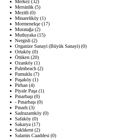
Merkez (32)
Mersinlik (5)
Mezitli (0)
Minareliköy (1)
Mormenekşe (17)
Muratağa (2)
Mutluyaka (15)
Nergisli (2)
Organize Sanayi (Büyük Sanayi) (0)
Ortaköy (0)
Ötüken (20)
Ozanköy (1)
Palmbeach (2)
Pamuklu (7)
Paşaköy (1)
Pirhan (4)
Piyale Paşa (1)
Pınarbaşı (0)
- Pınarbaşı (0)
Pınarlı (3)
Sadrazamköy (0)
Safaköy (0)
Sakarya (17)
Saklıkent (2)
Salamis Caaddesi (0)