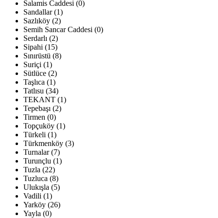
Salamis Caddesi (0)
Sandallar (1)
Sazlıköy (2)
Semih Sancar Caddesi (0)
Serdarlı (2)
Sipahi (15)
Sınırüstü (8)
Suriçi (1)
Sütlüce (2)
Taşlıca (1)
Tatlısu (34)
TEKANT (1)
Tepebaşı (2)
Tirmen (0)
Topçuköy (1)
Türkeli (1)
Türkmenköy (3)
Turnalar (7)
Turunçlu (1)
Tuzla (22)
Tuzluca (8)
Ulukışla (5)
Vadili (1)
Yarköy (26)
Yayla (0)