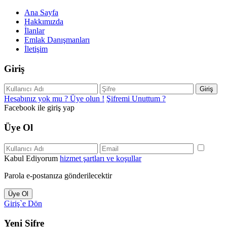
Ana Sayfa
Hakkımızda
İlanlar
Emlak Danışmanları
İletişim
Giriş
Giriş
Hesabınız yok mu ? Üye olun !
Şifremi Unuttum ?
Facebook ile giriş yap
Üye Ol
Kabul Ediyorum
hizmet şartları ve koşullar
Parola e-postanıza gönderilecektir
Üye Ol
Giriş`e Dön
Yeni Şifre