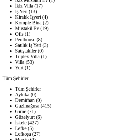
İkiz Müstakil Ev (1)
İkiz Villa (17)
İş Yeri (13)
Kiralık İşyeri (4)
Komple Bina (2)
Müstakil Ev (19)
Ofis (1)
Penthouse (8)
Satılık Iş Yeri (3)
Satıştakiler (0)
Triplex Villa (1)
Villa (53)
Yurt (1)
Tüm Şehirler
Tüm Şehirler
Ayluka (0)
Demirhan (0)
Gazimağusa (415)
Girne (71)
Güzelyurt (6)
İskele (427)
Lefke (5)
Lefkoşa (27)
Mersin (0)