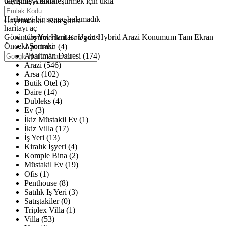
büyütmeyi etkinleştirmek için tıkla
Gelişmiş Arama
Haritalar yükleniyor
Herhangi bir sonuç bulamadık
Gayrimenkul Kategorisi
haritayı aç
Görüntüle
Yol Haritası
Uydu
Hybrid
Arazi
Konumum
Tam Ekran
Gayrimenkul Kategorisi
Önceki
Sonraki
Apartman (4)
Apartman Dairesi (174)
Arazi (546)
Arsa (102)
Butik Otel (3)
Daire (14)
Dubleks (4)
Ev (3)
İkiz Müstakil Ev (1)
İkiz Villa (17)
İş Yeri (13)
Kiralık İşyeri (4)
Komple Bina (2)
Müstakil Ev (19)
Ofis (1)
Penthouse (8)
Satılık Iş Yeri (3)
Satıştakiler (0)
Triplex Villa (1)
Villa (53)