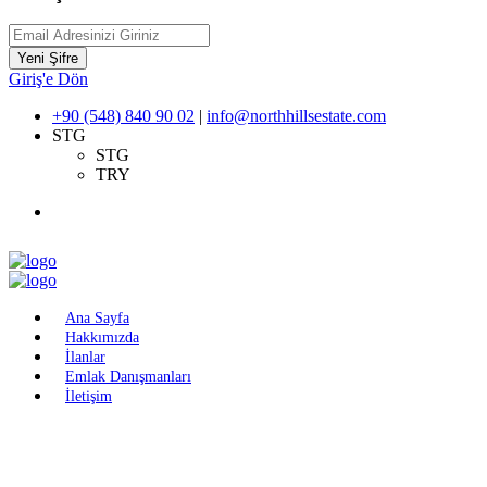
Yeni Şifre
Giriş'e Dön
+90 (548) 840 90 02
|
info@northhillsestate.com
STG
STG
TRY
Ana Sayfa
Hakkımızda
İlanlar
Emlak Danışmanları
İletişim