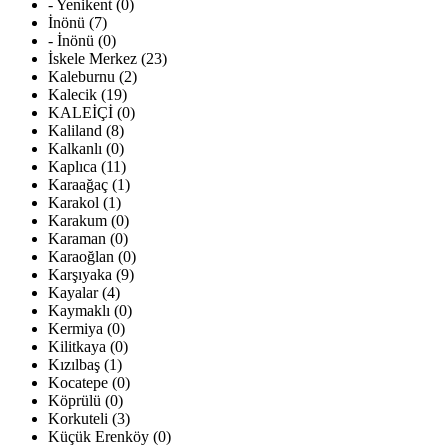
- Yenikent (0)
İnönü (7)
- İnönü (0)
İskele Merkez (23)
Kaleburnu (2)
Kalecik (19)
KALEİÇİ (0)
Kaliland (8)
Kalkanlı (0)
Kaplıca (11)
Karaağaç (1)
Karakol (1)
Karakum (0)
Karaman (0)
Karaoğlan (0)
Karşıyaka (9)
Kayalar (4)
Kaymaklı (0)
Kermiya (0)
Kilitkaya (0)
Kızılbaş (1)
Kocatepe (0)
Köprülü (0)
Korkuteli (3)
Küçük Erenköy (0)