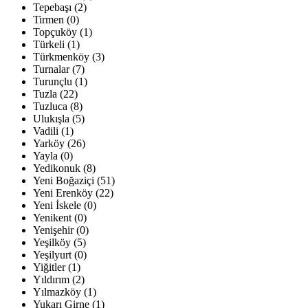
Tepebaşı (2)
Tirmen (0)
Topçuköy (1)
Türkeli (1)
Türkmenköy (3)
Turnalar (7)
Turunçlu (1)
Tuzla (22)
Tuzluca (8)
Ulukışla (5)
Vadili (1)
Yarköy (26)
Yayla (0)
Yedikonuk (8)
Yeni Boğaziçi (51)
Yeni Erenköy (22)
Yeni İskele (0)
Yenikent (0)
Yenişehir (0)
Yeşilköy (5)
Yeşilyurt (0)
Yiğitler (1)
Yıldırım (2)
Yılmazköy (1)
Yukarı Girne (1)