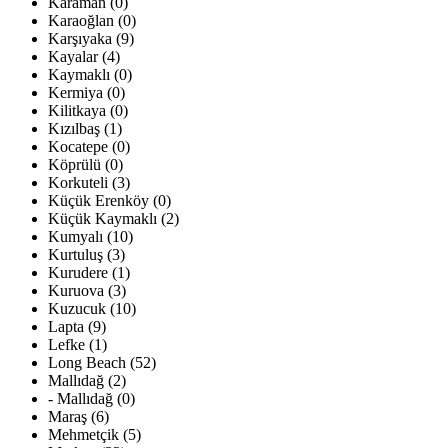
Karaman (0)
Karaoğlan (0)
Karşıyaka (9)
Kayalar (4)
Kaymaklı (0)
Kermiya (0)
Kilitkaya (0)
Kızılbaş (1)
Kocatepe (0)
Köprülü (0)
Korkuteli (3)
Küçük Erenköy (0)
Küçük Kaymaklı (2)
Kumyalı (10)
Kurtuluş (3)
Kurudere (1)
Kuruova (3)
Kuzucuk (10)
Lapta (9)
Lefke (1)
Long Beach (52)
Mallıdağ (2)
- Mallıdağ (0)
Maraş (6)
Mehmetçik (5)