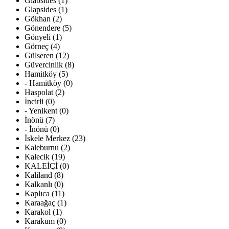
Glabsides (1)
Glapsides (1)
Gökhan (2)
Gönendere (5)
Gönyeli (1)
Görneç (4)
Gülseren (12)
Güvercinlik (8)
Hamitköy (5)
- Hamitköy (0)
Haspolat (2)
İncirli (0)
- Yenikent (0)
İnönü (7)
- İnönü (0)
İskele Merkez (23)
Kaleburnu (2)
Kalecik (19)
KALEİÇİ (0)
Kaliland (8)
Kalkanlı (0)
Kaplıca (11)
Karaağaç (1)
Karakol (1)
Karakum (0)